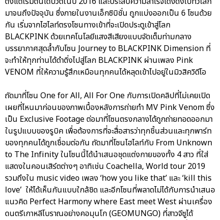
ตั้งแต่เริ่มต้นเดบิวต์ในปี 2016 และประสบความสำเร็จโด่งดังไปทั่วโลก
มาจนถึงปัจจุบัน ซึ่งภายในงานเอ็กซิบิชั่น ถูกแบ่งออกเป็น 6 โซนด้วย
กัน เริ่มจากไฮไลท์ตรงโซนทางเข้าที่จะเปิดประตูเข้าสู่โลก
BLACKPINK ด้วยเทคโนโลยีแสงสีเสียงแบบจัดเต็มท่ามกลาง
บรรยากาศสุดล้ำกับโซน Journey to BLACKPINK Dimension ที่
จะทำให้ทุกท่านได้ดำดิ่งไปสู่โลก BLACKPINK ผ่านเพลง Pink
VENOM ที่ให้ความรู้สึกเหมือนทุกคนได้หลุดเข้าไปอยู่ในมิวสิควิดีโอ
ถัดมาที่โซน One for All, All For One กับการเปิดคลิปที่ไม่เคยเปิด
เผยที่ไหนมาก่อนของภาพเบื้องหลังการถ่ายทำ MV Pink Venom ซึ่ง
เป็น Exclusive Footage ต่อมาที่โซนตรงกลางได้ถูกถ่ายทอดออกมา
ในรูปแบบของรูบิค เพื่อต้องการที่จะสื่อสารว่าทุกชิ้นส่วนและทุกพาร์ท
ของทุกคนได้ถูกเชื่อมต่อกัน ถัดมาที่โซนไฮไลท์กับ From Unknown
to The Infinity ในโซนนี้ได้นำเสนอชุดแต่งกายของทั้ง 4 สาว ที่ใส่
แสดงในคอนเสิร์ตต่างๆ อาทิเช่น Coachella, World tour 2019
รวมถึงใน music video เพลง ‘how you like that’ และ ‘kill this
love’ ให้ได้เห็นกันแบบใกล้ชิด และอีกโซนที่พลาดไม่ได้กับการนำเสนอ
แนวคิด Perfect Harmony where East meet West ผ่านเครื่อง
ดนตรีเกาหลีโบราณอย่างคอมุนโก (GEOMUNGO) ที่สาวจีซูได้