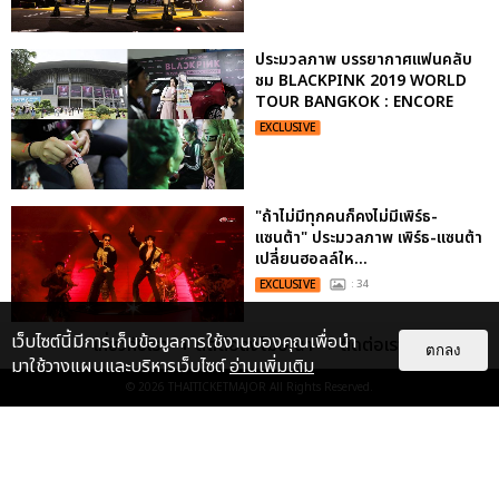
ประมวลภาพ บรรยากาศแฟนคลับ
ชม BLACKPINK 2019 WORLD
TOUR BANGKOK : ENCORE
EXCLUSIVE
"ถ้าไม่มีทุกคนก็คงไม่มีเพิร์ธ-
แซนต้า" ประมวลภาพ เพิร์ธ-แซนต้า
เปลี่ยนฮอลล์ให...
EXCLUSIVE
: 34
เว็บไซต์นี้มีการเก็บข้อมูลการใช้งานของคุณเพื่อนำ
เกี่ยวกับเรา
ติดต่อลงโฆษณา
ติดต่อเรา
ตกลง
มาใช้วางแผนและบริหารเว็บไซต์
อ่านเพิ่มเติม
ไม่ว่าจะวันนี้หรือวันไหน ก็จะยังภูมิใจ
© 2026
THAITICKETMAJOR
All Rights Reserved.
ในตัว "แจบอม" เหมือนเดิม!
ประมวลภาพ JA...
EXCLUSIVE
: 28