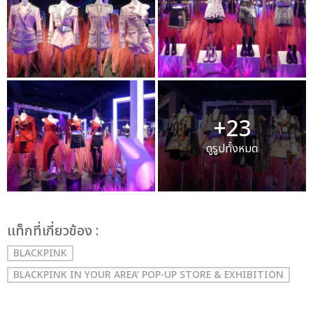
+23
ดูรูปทั้งหมด
เเท็กที่เกี่ยวข้อง :
BLACKPINK
BLACKPINK IN YOUR AREA’ POP-UP STORE & EXHIBITION