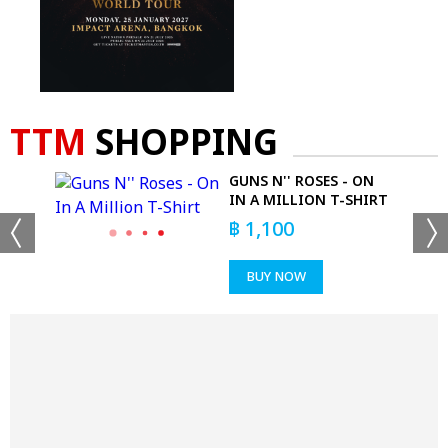
TTM
SHOPPING
ES
GUNS N'' ROSES - ON
IN A MILLION T-SHIRT
฿
1,100
BUY NOW