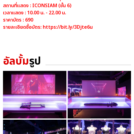
สถานที่แสดง : ICONSIAM (ชั้น 6)
เวลาแสดง : 10.00 น. - 22.00 น.
ราคาบัตร : 690
รายละเอียดซื้อบัตร:
https://bit.ly/3Djte6u
อัลบั้ม
รูป