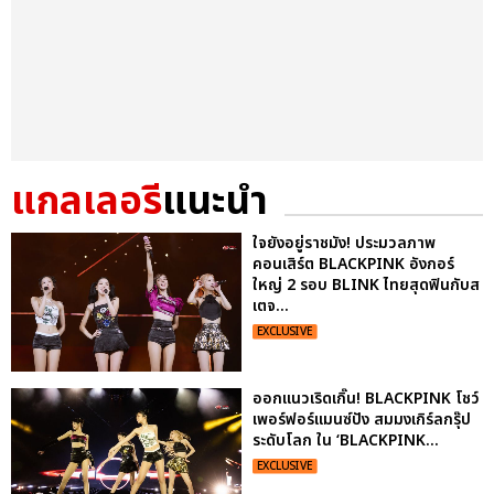
แกลเลอรี
แนะนำ
ใจยังอยู่ราชมัง! ประมวลภาพ
คอนเสิร์ต BLACKPINK อังกอร์
ใหญ่ 2 รอบ BLINK ไทยสุดฟินกับส
เตจ...
EXCLUSIVE
ออกแนวเริดเกิ๊น! BLACKPINK โชว์
เพอร์ฟอร์แมนซ์ปัง สมมงเกิร์ลกรุ๊ป
ระดับโลก ใน ‘BLACKPINK...
EXCLUSIVE