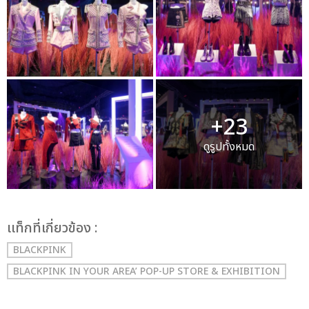
+23
ดูรูปทั้งหมด
เเท็กที่เกี่ยวข้อง :
BLACKPINK
BLACKPINK IN YOUR AREA’ POP-UP STORE & EXHIBITION