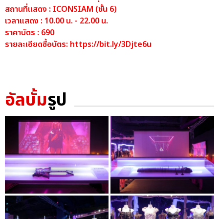
สถานที่แสดง : ICONSIAM (ชั้น 6)
เวลาแสดง : 10.00 น. - 22.00 น.
ราคาบัตร : 690
รายละเอียดซื้อบัตร:
https://bit.ly/3Djte6u
อัลบั้ม
รูป