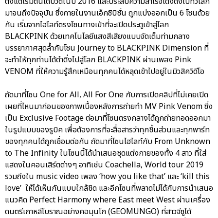
ตั้งแต่เริ่มต้นเดบิวต์ในปี 2016 และประสบความสำเร็จโด่งดังไปทั่วโลก
มาจนถึงปัจจุบัน ซึ่งภายในงานเอ็กซิบิชั่น ถูกแบ่งออกเป็น 6 โซนด้วย
กัน เริ่มจากไฮไลท์ตรงโซนทางเข้าที่จะเปิดประตูเข้าสู่โลก
BLACKPINK ด้วยเทคโนโลยีแสงสีเสียงแบบจัดเต็มท่ามกลาง
บรรยากาศสุดล้ำกับโซน Journey to BLACKPINK Dimension ที่
จะทำให้ทุกท่านได้ดำดิ่งไปสู่โลก BLACKPINK ผ่านเพลง Pink
VENOM ที่ให้ความรู้สึกเหมือนทุกคนได้หลุดเข้าไปอยู่ในมิวสิควิดีโอ
ถัดมาที่โซน One for All, All For One กับการเปิดคลิปที่ไม่เคยเปิด
เผยที่ไหนมาก่อนของภาพเบื้องหลังการถ่ายทำ MV Pink Venom ซึ่ง
เป็น Exclusive Footage ต่อมาที่โซนตรงกลางได้ถูกถ่ายทอดออกมา
ในรูปแบบของรูบิค เพื่อต้องการที่จะสื่อสารว่าทุกชิ้นส่วนและทุกพาร์ท
ของทุกคนได้ถูกเชื่อมต่อกัน ถัดมาที่โซนไฮไลท์กับ From Unknown
to The Infinity ในโซนนี้ได้นำเสนอชุดแต่งกายของทั้ง 4 สาว ที่ใส่
แสดงในคอนเสิร์ตต่างๆ อาทิเช่น Coachella, World tour 2019
รวมถึงใน music video เพลง ‘how you like that’ และ ‘kill this
love’ ให้ได้เห็นกันแบบใกล้ชิด และอีกโซนที่พลาดไม่ได้กับการนำเสนอ
แนวคิด Perfect Harmony where East meet West ผ่านเครื่อง
ดนตรีเกาหลีโบราณอย่างคอมุนโก (GEOMUNGO) ที่สาวจีซูได้