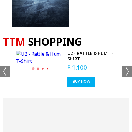
TTM
SHOPPING
U2 - RATTLE & HUM T-
T
SHIRT
฿
1,100
BUY NOW