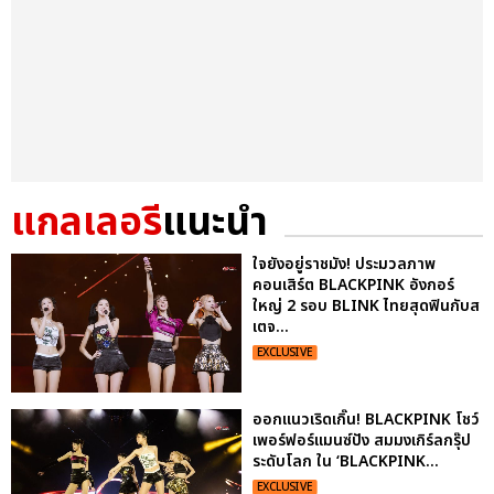
แกลเลอรี
แนะนำ
ใจยังอยู่ราชมัง! ประมวลภาพ
คอนเสิร์ต BLACKPINK อังกอร์
ใหญ่ 2 รอบ BLINK ไทยสุดฟินกับส
เตจ...
EXCLUSIVE
ออกแนวเริดเกิ๊น! BLACKPINK โชว์
เพอร์ฟอร์แมนซ์ปัง สมมงเกิร์ลกรุ๊ป
ระดับโลก ใน ‘BLACKPINK...
EXCLUSIVE