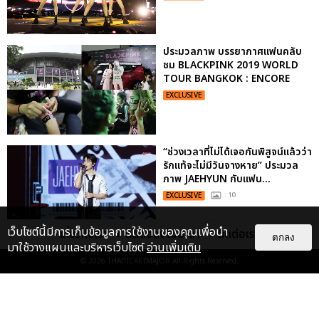
ประมวลภาพ บรรยากาศแฟนคลับ
ชม BLACKPINK 2019 WORLD
TOUR BANGKOK : ENCORE
EXCLUSIVE
“ช่วงเวลาที่ไม่ได้เจอกันพิสูจน์แล้วว่า
รักแท้จะไม่มีวันจางหาย” ประมวล
ภาพ JAEHYUN กับแฟน...
EXCLUSIVE
: 10
เว็บไซต์นี้มีการเก็บข้อมูลการใช้งานของคุณเพื่อนำ
เกี่ยวกับเรา
ติดต่อลงโฆษณา
ติดต่อเรา
ตกลง
มาใช้วางแผนและบริหารเว็บไซต์
อ่านเพิ่มเติม
ประมวลภาพ “จอส-กวิน” จัดปาร์ตี้
© 2026
THAITICKETMAJOR
All Rights Reserved.
ริมหาดสุดฮอต ในคอนเสิร์ตครั้งยิ่ง
ใหญ่ “JOSS GAWIN HEAT ...
EXCLUSIVE
: 34