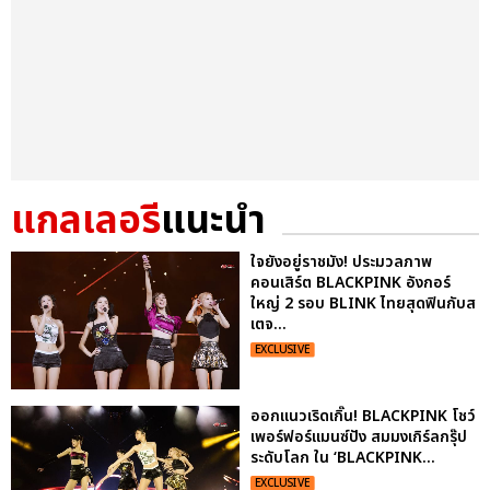
แกลเลอรี
แนะนำ
ใจยังอยู่ราชมัง! ประมวลภาพ
คอนเสิร์ต BLACKPINK อังกอร์
ใหญ่ 2 รอบ BLINK ไทยสุดฟินกับส
เตจ...
EXCLUSIVE
ออกแนวเริดเกิ๊น! BLACKPINK โชว์
เพอร์ฟอร์แมนซ์ปัง สมมงเกิร์ลกรุ๊ป
ระดับโลก ใน ‘BLACKPINK...
EXCLUSIVE