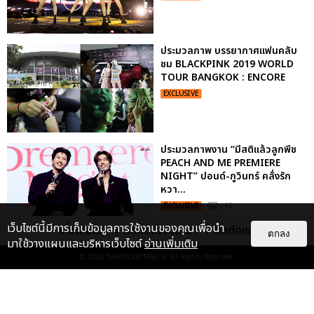
ประมวลภาพ บรรยากาศแฟนคลับ
ชม BLACKPINK 2019 WORLD
TOUR BANGKOK : ENCORE
EXCLUSIVE
ประมวลภาพงาน “มีสติแล้วลูกพีช
PEACH AND ME PREMIERE
NIGHT” ปอนด์-ภูวินทร์ คลั่งรัก
หวา...
EXCLUSIVE
: 16
เว็บไซต์นี้มีการเก็บข้อมูลการใช้งานของคุณเพื่อนำ
เกี่ยวกับเรา
ติดต่อลงโฆษณา
ติดต่อเรา
ตกลง
มาใช้วางแผนและบริหารเว็บไซต์
อ่านเพิ่มเติม
ประมวลภาพ “จอส-กวิน” จัดปาร์ตี้
© 2026
THAITICKETMAJOR
All Rights Reserved.
ริมหาดสุดฮอต ในคอนเสิร์ตครั้งยิ่ง
ใหญ่ “JOSS GAWIN HEAT ...
EXCLUSIVE
: 34