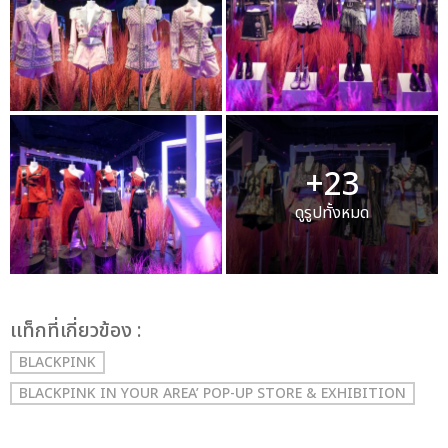
+23
ดูรูปทั้งหมด
เเท็กที่เกี่ยวข้อง :
BLACKPINK
BLACKPINK IN YOUR AREA’ POP-UP STORE & EXHIBITION