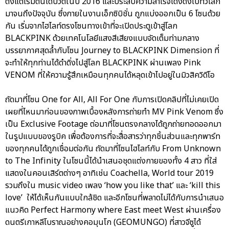
ตั้งแต่เริ่มต้นเดบิวต์ในปี 2016 และประสบความสำเร็จโด่งดังไปทั่วโลก
มาจนถึงปัจจุบัน ซึ่งภายในงานเอ็กซิบิชั่น ถูกแบ่งออกเป็น 6 โซนด้วย
กัน เริ่มจากไฮไลท์ตรงโซนทางเข้าที่จะเปิดประตูเข้าสู่โลก
BLACKPINK ด้วยเทคโนโลยีแสงสีเสียงแบบจัดเต็มท่ามกลาง
บรรยากาศสุดล้ำกับโซน Journey to BLACKPINK Dimension ที่
จะทำให้ทุกท่านได้ดำดิ่งไปสู่โลก BLACKPINK ผ่านเพลง Pink
VENOM ที่ให้ความรู้สึกเหมือนทุกคนได้หลุดเข้าไปอยู่ในมิวสิควิดีโอ
ถัดมาที่โซน One for All, All For One กับการเปิดคลิปที่ไม่เคยเปิด
เผยที่ไหนมาก่อนของภาพเบื้องหลังการถ่ายทำ MV Pink Venom ซึ่ง
เป็น Exclusive Footage ต่อมาที่โซนตรงกลางได้ถูกถ่ายทอดออกมา
ในรูปแบบของรูบิค เพื่อต้องการที่จะสื่อสารว่าทุกชิ้นส่วนและทุกพาร์ท
ของทุกคนได้ถูกเชื่อมต่อกัน ถัดมาที่โซนไฮไลท์กับ From Unknown
to The Infinity ในโซนนี้ได้นำเสนอชุดแต่งกายของทั้ง 4 สาว ที่ใส่
แสดงในคอนเสิร์ตต่างๆ อาทิเช่น Coachella, World tour 2019
รวมถึงใน music video เพลง ‘how you like that’ และ ‘kill this
love’ ให้ได้เห็นกันแบบใกล้ชิด และอีกโซนที่พลาดไม่ได้กับการนำเสนอ
แนวคิด Perfect Harmony where East meet West ผ่านเครื่อง
ดนตรีเกาหลีโบราณอย่างคอมุนโก (GEOMUNGO) ที่สาวจีซูได้