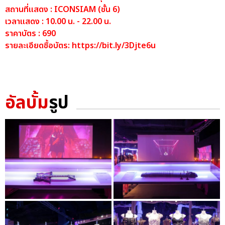
สถานที่แสดง : ICONSIAM (ชั้น 6)
เวลาแสดง : 10.00 น. - 22.00 น.
ราคาบัตร : 690
รายละเอียดซื้อบัตร:
https://bit.ly/3Djte6u
อัลบั้ม
รูป