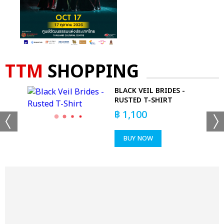
TTM
SHOPPING
 T-
BLACK VEIL BRIDES -
RUSTED T-SHIRT
฿
1,100
BUY NOW