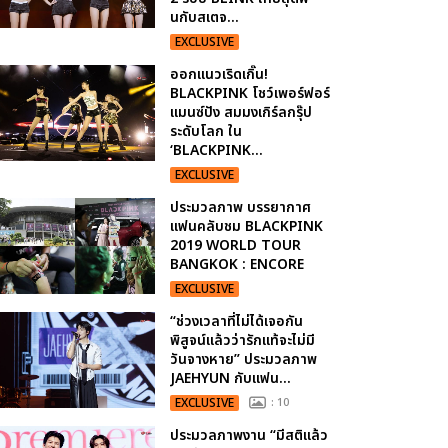
นกับสเตจ...
EXCLUSIVE
ออกแนวเริดเกิ๊น!
BLACKPINK โชว์เพอร์ฟอร์
แมนซ์ปัง สมมงเกิร์ลกรุ๊ป
ระดับโลก ใน
‘BLACKPINK...
EXCLUSIVE
ประมวลภาพ บรรยากาศ
แฟนคลับชม BLACKPINK
2019 WORLD TOUR
BANGKOK : ENCORE
EXCLUSIVE
“ช่วงเวลาที่ไม่ได้เจอกัน
พิสูจน์แล้วว่ารักแท้จะไม่มี
วันจางหาย” ประมวลภาพ
JAEHYUN กับแฟน...
EXCLUSIVE
: 10
ประมวลภาพงาน “มีสติแล้ว