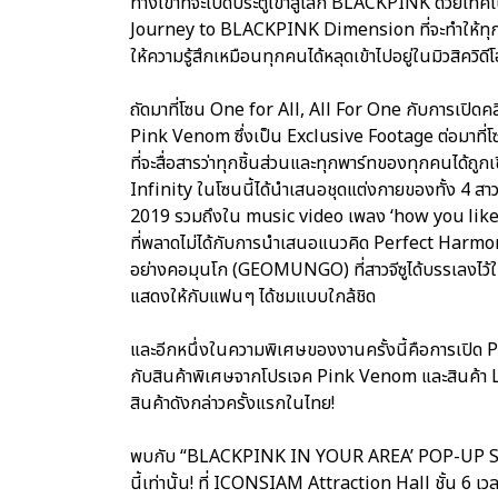
ทางเข้าที่จะเปิดประตูเข้าสู่โลก BLACKPINK ด้วยเท
Journey to BLACKPINK Dimension ที่จะทำให้ทุก
ให้ความรู้สึกเหมือนทุกคนได้หลุดเข้าไปอยู่ในมิวสิควิดีโ
ถัดมาที่โซน One for All, All For One กับการเปิดค
Pink Venom ซึ่งเป็น Exclusive Footage ต่อมาที่
ที่จะสื่อสารว่าทุกชิ้นส่วนและทุกพาร์ทของทุกคนได้ถ
Infinity ในโซนนี้ได้นำเสนอชุดแต่งกายของทั้ง 4 สา
2019 รวมถึงใน music video เพลง ‘how you like tha
ที่พลาดไม่ได้กับการนำเสนอแนวคิด Perfect Harm
อย่างคอมุนโก (GEOMUNGO) ที่สาวจีซูได้บรรเลงไว้ใ
แสดงให้กับแฟนๆ ได้ชมแบบใกล้ชิด
และอีกหนึ่งในความพิเศษของงานครั้งนี้คือการเปิ
กับสินค้าพิเศษจากโปรเจค Pink Venom และสินค้า Lim
สินค้าดังกล่าวครั้งแรกในไทย!
พบกับ “BLACKPINK IN YOUR AREA’ POP-UP STORE 
นี้เท่านั้น! ที่ ICONSIAM Attraction Hall ชั้น 6 เ