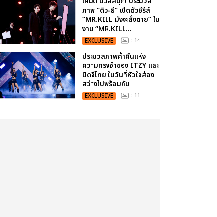
เคมีดี มวลสนุก! ประมวล
ภาพ “ดิว-ธี” เปิดตัวซีรีส์
“MR.KILL มังงะสั่งตาย” ใน
งาน “MR.KILL...
EXCLUSIVE
: 14
ประมวลภาพค่ำคืนแห่ง
ความทรงจำของ ITZY และ
มิดจีไทย ในวันที่หัวใจส่อง
สว่างไปพร้อมกัน
EXCLUSIVE
: 11