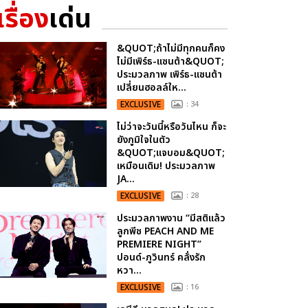
เรื่อง
เด่น
&QUOT;ถ้าไม่มีทุกคนก็คง
ไม่มีเพิร์ธ-แซนต้า&QUOT;
ประมวลภาพ เพิร์ธ-แซนต้า
เปลี่ยนฮอลล์ให...
EXCLUSIVE
: 34
ไม่ว่าจะวันนี้หรือวันไหน ก็จะ
ยังภูมิใจในตัว
&QUOT;แจบอม&QUOT;
เหมือนเดิม! ประมวลภาพ
JA...
EXCLUSIVE
: 28
ประมวลภาพงาน “มีสติแล้ว
ลูกพีช PEACH AND ME
PREMIERE NIGHT”
ปอนด์-ภูวินทร์ คลั่งรัก
หวา...
EXCLUSIVE
: 16