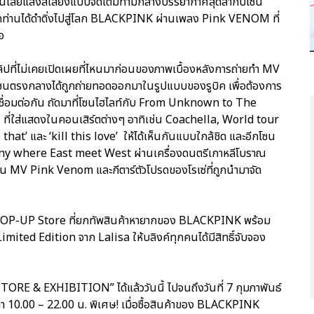
คโนโลยีแสงสีเสียงแบบจัดเต็มท่ามกลางบรรยากาศสุดล้ำกับโซน
ท่านได้ดำดิ่งไปสู่โลก BLACKPINK ผ่านเพลง Pink VENOM ที่
อ
ลิปที่ไม่เคยเปิดเผยที่ไหนมาก่อนของภาพเบื้องหลังการถ่ายทำ MV
โซนตรงกลางได้ถูกถ่ายทอดออกมาในรูปแบบของรูบิค เพื่อต้องการ
ูกเชื่อมต่อกัน ถัดมาที่โซนไฮไลท์กับ From Unknown to The
ว ที่ใส่แสดงในคอนเสิร์ตต่างๆ อาทิเช่น Coachella, World tour
t’ และ ‘kill this love’ ให้ได้เห็นกันแบบใกล้ชิด และอีกโซน
ony where East meet West ผ่านเครื่องดนตรีเกาหลีโบราณ
น MV Pink Venom และกีตาร์ตัวโปรดของโรเซ่ที่ถูกนำมาจัด
ด POP-UP Store ที่ยกทัพสินค้าหายากของ BLACKPINK พร้อม
ited Edition จาก Lalisa ให้บลิงค์ทุกคนได้มีสิทธิ์จับจอง
& EXHIBITION” ได้แล้ววันนี้ ไปจนถึงวันที่ 7 กุมภาพันธ์
วลา 10.00 – 22.00 น. พิเศษ! เมื่อซื้อสินค้าของ BLACKPINK