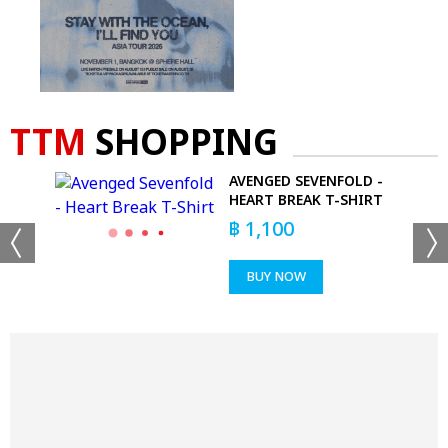
TTM
SHOPPING
GGLE
AVENGED SEVENFOLD -
HEART BREAK T-SHIRT
฿
1,100
BUY NOW