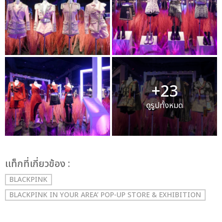
+23
ดูรูปทั้งหมด
เเท็กที่เกี่ยวข้อง :
BLACKPINK
BLACKPINK IN YOUR AREA’ POP-UP STORE & EXHIBITION