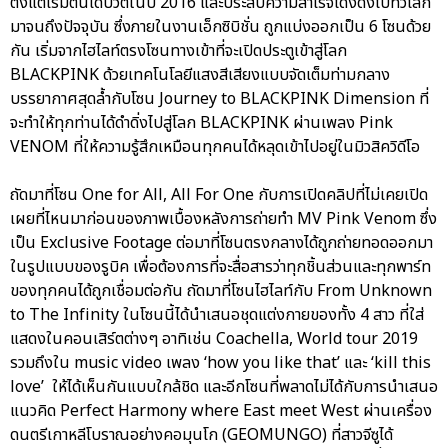
ตั้งแต่เริ่มต้นเดบิวต์ในปี 2016 และประสบความสำเร็จโด่งดังไปทั่วโลก
มาจนถึงปัจจุบัน ซึ่งภายในงานเอ็กซิบิชั่น ถูกแบ่งออกเป็น 6 โซนด้วย
กัน เริ่มจากไฮไลท์ตรงโซนทางเข้าที่จะเปิดประตูเข้าสู่โลก
BLACKPINK ด้วยเทคโนโลยีแสงสีเสียงแบบจัดเต็มท่ามกลาง
บรรยากาศสุดล้ำกับโซน Journey to BLACKPINK Dimension ที่
จะทำให้ทุกท่านได้ดำดิ่งไปสู่โลก BLACKPINK ผ่านเพลง Pink
VENOM ที่ให้ความรู้สึกเหมือนทุกคนได้หลุดเข้าไปอยู่ในมิวสิควิดีโอ
ถัดมาที่โซน One for All, All For One กับการเปิดคลิปที่ไม่เคยเปิด
เผยที่ไหนมาก่อนของภาพเบื้องหลังการถ่ายทำ MV Pink Venom ซึ่ง
เป็น Exclusive Footage ต่อมาที่โซนตรงกลางได้ถูกถ่ายทอดออกมา
ในรูปแบบของรูบิค เพื่อต้องการที่จะสื่อสารว่าทุกชิ้นส่วนและทุกพาร์ท
ของทุกคนได้ถูกเชื่อมต่อกัน ถัดมาที่โซนไฮไลท์กับ From Unknown
to The Infinity ในโซนนี้ได้นำเสนอชุดแต่งกายของทั้ง 4 สาว ที่ใส่
แสดงในคอนเสิร์ตต่างๆ อาทิเช่น Coachella, World tour 2019
รวมถึงใน music video เพลง ‘how you like that’ และ ‘kill this
love’ ให้ได้เห็นกันแบบใกล้ชิด และอีกโซนที่พลาดไม่ได้กับการนำเสนอ
แนวคิด Perfect Harmony where East meet West ผ่านเครื่อง
ดนตรีเกาหลีโบราณอย่างคอมุนโก (GEOMUNGO) ที่สาวจีซูได้