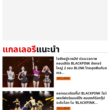
แกลเลอรี
แนะนำ
ใจยังอยู่ราชมัง! ประมวลภาพ
คอนเสิร์ต BLACKPINK อังกอร์
ใหญ่ 2 รอบ BLINK ไทยสุดฟินกับส
เตจ...
EXCLUSIVE
ออกแนวเริดเกิ๊น! BLACKPINK โชว์
เพอร์ฟอร์แมนซ์ปัง สมมงเกิร์ลกรุ๊ป
ระดับโลก ใน ‘BLACKPINK...
EXCLUSIVE