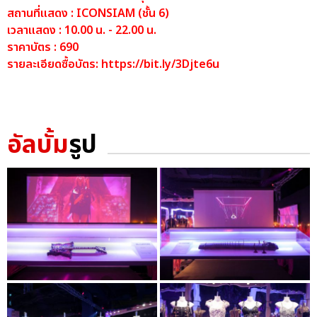
สถานที่แสดง : ICONSIAM (ชั้น 6)
เวลาแสดง : 10.00 น. - 22.00 น.
ราคาบัตร : 690
รายละเอียดซื้อบัตร:
https://bit.ly/3Djte6u
อัลบั้ม
รูป