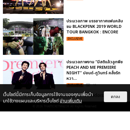
ประมวลภาพ บรรยากาศแฟนคลับ
ชม BLACKPINK 2019 WORLD
TOUR BANGKOK : ENCORE
EXCLUSIVE
ประมวลภาพงาน “มีสติแล้วลูกพีช
PEACH AND ME PREMIERE
NIGHT” ปอนด์-ภูวินทร์ คลั่งรัก
หวา...
EXCLUSIVE
: 16
เว็บไซต์นี้มีการเก็บข้อมูลการใช้งานของคุณเพื่อนำ
เกี่ยวกับเรา
ติดต่อลงโฆษณา
ติดต่อเรา
ตกลง
มาใช้วางแผนและบริหารเว็บไซต์
อ่านเพิ่มเติม
ประมวลภาพ “จอส-กวิน” จัดปาร์ตี้
© 2026
THAITICKETMAJOR
All Rights Reserved.
ริมหาดสุดฮอต ในคอนเสิร์ตครั้งยิ่ง
ใหญ่ “JOSS GAWIN HEAT ...
EXCLUSIVE
: 34