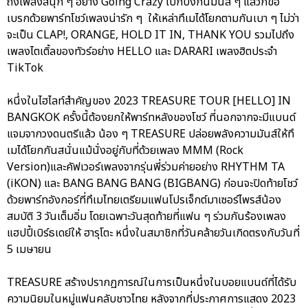
ถึงเพลงสนุก ๆ อย่าง Going Crazy โบกบงกันมันส์ ๆ แล้วก็ขอ
เบรกด้วยพาร์ทโชว์เพลงน่ารัก ๆ ให้เหล่าทึเมได้โยกตามกันเบา ๆ ไม่ว่า
จะเป็น CLAP!, ORANGE, HOLD IT IN, THANK YOU รวมไปถึง
เพลงไตเติ้ลของทัวร์อย่าง HELLO และ DARARI เพลงฮิตประจำ
TikTok
หนึ่งในไฮไลท์สำคัญของ 2023 TREASURE TOUR [HELLO] IN
BANGKOK ครั้งนี้ต้องยกให้พาร์ทหลังของโชว์ ที่นอกจากจะมีแบนด์
แจมจากวงดนตรีแล้ว น้อง ๆ TREASURE ปล่อยพลังความมันส์ให้ทึ
เมได้โยกกันสนั่นแม้นั่งอยู่กับที่ด้วยเพลง MMM (Rock
Version)และคัฟเวอร์เพลงจากรุ่นพี่ร่วมค่ายอย่าง RHYTHM TA
(iKON) และ BANG BANG BANG (BIGBANG) ก่อนจะปิดท้ายโชว์
ด้วยพาร์ทอังกอร์ที่ทึเมไทยเตรียมแฟนโปรเจ็กต์มาเซอร์ไพรส์น้อง
สมบัติ 3 วันเต็มอิ่ม โดยเฉพาะวันสุดท้ายที่แฟน ๆ ร่วมกันร้องเพลง
แฮปปี้เบิร์ธเดย์ให้ ฮารุโตะ หนึ่งในสมาชิกที่วันคล้ายวันเกิดตรงกับวันที่
5 เมษายน
TREASURE สร้างปรากฏการณ์ในการเป็นหนึ่งในบอยแบนด์ที่ได้รับ
ความนิยมในหมู่แฟนคลับชาวไทย หลังจากที่ประกาศการแสดง 2023