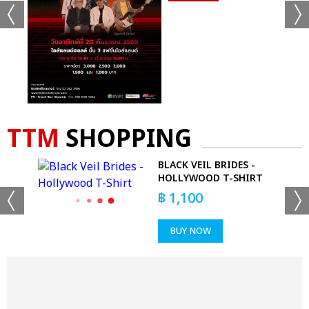
TTM
SHOPPING
 T-
BLACK VEIL BRIDES -
HOLLYWOOD T-SHIRT
฿
1,100
BUY NOW