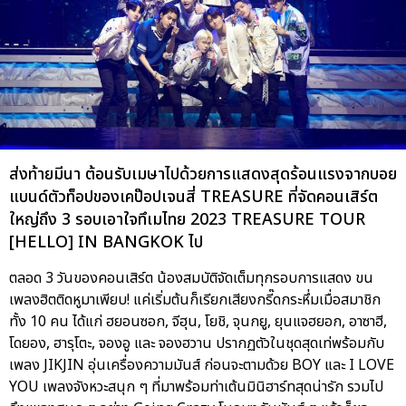
ส่งท้ายมีนา ต้อนรับเมษาไปด้วยการแสดงสุดร้อนแรงจากบอย
แบนด์ตัวท็อปของเคป๊อปเจนสี่ TREASURE ที่จัดคอนเสิร์ต
ใหญ่ถึง 3 รอบเอาใจทึเมไทย 2023 TREASURE TOUR
[HELLO] IN BANGKOK ไป
ตลอด 3 วันของคอนเสิร์ต น้องสมบัติจัดเต็มทุกรอบการแสดง ขน
เพลงฮิตติดหูมาเพียบ! แค่เริ่มต้นก็เรียกเสียงกรี๊ดกระหึ่มเมื่อสมาชิก
ทั้ง 10 คน ได้แก่ ฮยอนซอก, จีฮุน, โยชิ, จุนกยู, ยุนแจฮยอก, อาซาฮี,
โดยอง, ฮารุโตะ, จองอู และ จองฮวาน ปรากฏตัวในชุดสุดเท่พร้อมกับ
เพลง JIKJIN อุ่นเครื่องความมันส์ ก่อนจะตามด้วย BOY และ I LOVE
YOU เพลงจังหวะสนุก ๆ ที่มาพร้อมท่าเต้นมินิฮาร์ทสุดน่ารัก รวมไป