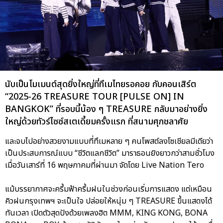
นับเป็นโมเมนต์สุดยิ่งใหญ่ที่ทึเมไทยรอคอย กับคอนเสิร์ต
“2025-26 TREASURE TOUR [PULSE ON] IN
BANGKOK” ที่รอบนี้น้อง ๆ TREASURE กลับมาอย่างยิ่ง
ใหญ่ด้วยทัวร์ไซซ์สเตเดี้ยมครั้งแรก ที่สนามศุภชลาศัย
และจบไปอย่างสวยงามแบบที่ทึเมหลาย ๆ คนโพสต์ลงโซเชียลมีเดียว่า
เป็นประสบการณ์แบบ “ชีวิตแลกชีวิต” มาราธอนยิงยาวกว่าสามชั่วโมง
เมื่อวันเสาร์ที่ 16 พฤษภาคมที่ผ่านมา จัดโดย Live Nation Tero
แม้บรรยากาศจะครึ้มฟ้าครึ้มฝนในช่วงก่อนเริ่มการแสดง แต่เหมือน
คิวฝนกรุงเทพฯ จะเป็นใจ ปล่อยให้หนุ่ม ๆ TREASURE ขึ้นแสดงได้
ทันเวลา เปิดตัวสุดปังด้วยเพลงฮิต MMM, KING KONG, BONA