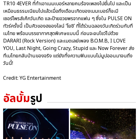
TR10 4EVER ที่ทำเอาเมมเบอร์หลายคนร้องเพลงไปยิ้มไป และเป็น
เหมือนธรรมเนียมไปแล้วเมื่อถึงเดือนเกิดของเมมเบอร์ก็จะมี
เซอร์ไพรส์เค้กวันเกิด และป้ายอวยพรจากแฟน ๆ ซึ่งใน PULSE ON
ทัวร์ครั้งนี้ เป็นคิวของฮยองไลน์ ‘โยชิ’ ที่ได้ร่วมฉลองวันเกิดร่วมกับทึ
เมไทย พร้อมบรรยากาศสุดพิเศษแบบนี้ ก่อนจะจบโชว์ไปด้วย
DARARI (Rock Version) และเมดเลย์เพลง B.O.M.B, I LOVE
YOU, Last Night, Going Crazy, Stupid และ Now Forever ส่ง
ทึเมไทยกลับบ้านของจริง แต่ยังทิ้งความฟินแบบไม่มูปออนมาจนถึง
วันนี้!
Credit: YG Entertainment
อัลบั้ม
รูป