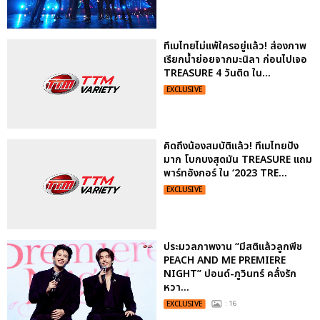
ทึเมไทยไม่แพ้ใครอยู่แล้ว! ส่องภาพ
เรียกน้ำย่อยจากมะนิลา ก่อนไปเจอ
TREASURE 4 วันติด ใน...
EXCLUSIVE
คิดถึงน้องสมบัติแล้ว! ทึเมไทยปัง
มาก โบกบงสุดมัน TREASURE แถม
พาร์ทอังกอร์ ใน ‘2023 TRE...
EXCLUSIVE
ประมวลภาพงาน “มีสติแล้วลูกพีช
PEACH AND ME PREMIERE
NIGHT” ปอนด์-ภูวินทร์ คลั่งรัก
หวา...
EXCLUSIVE
: 16