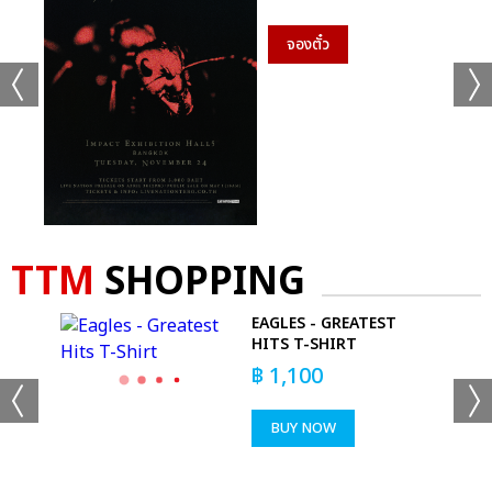
จองตั๋ว
TTM
SHOPPING
EAGLES - GREATEST
HITS T-SHIRT
T-
฿
1,100
BUY NOW