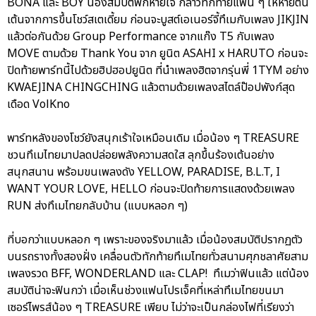
BONA และ BOY น้องสมบัติพักหายใจ กล่าวทักทายแฟน ๆ ให้หายตื่น
เต้นจากการขึ้นโชว์สเตเดี้ยม ก่อนจะบูสต์เอเนอร์จี้ทึเมกับเพลง JIKJIN
แล้วต่อกันด้วย Group Performance จากแก๊ง T5 กับเพลง
MOVE ตามด้วย Thank You จาก ยูนิต ASAHI x HARUTO ก่อนจะ
ปิดท้ายพาร์ทนี้ไปด้วยฮิปฮอปยูนิต ที่นำเพลงฮิตจากรุ่นพี่ 1TYM อย่าง
KWAEJINA CHINGCHING แล้วตามด้วยเพลงสไตล์ป๊อปพังก์สุด
เดือด VolKno
พาร์ทหลังของโชว์ยังสนุกเร้าใจเหมือนเดิม เมื่อน้อง ๆ TREASURE
ชวนทึเมไทยมาปลดปล่อยพลังความสดใส ลุกขึ้นร้องเต้นอย่าง
สนุกสนาน พร้อมขนเพลงดัง YELLOW, PARADISE, B.L.T, I
WANT YOUR LOVE, HELLO ก่อนจะปิดท้ายการแสดงด้วยเพลง
RUN ส่งทึเมไทยกลับบ้าน (แบบหลอก ๆ)
ที่บอกว่าแบบหลอก ๆ เพราะของจริงมาแล้ว เมื่อน้องสมบัติปรากฏตัว
บนรถรางทั้งสองฝั่ง เคลื่อนตัวทักท้ายทึเมไทยทั่วสนามศุภชลาศัยสาม
เพลงรวด BFF, WONDERLAND และ CLAP! ทึเมว่าฟินแล้ว แต่น้อง
สมบัติน่าจะฟินกว่า เมื่อเห็นช่วงแฟนโปรเจ็คที่เหล่าทึเมไทยขนมา
เซอร์ไพรส์น้อง ๆ TREASURE เพียบ ไม่ว่าจะเป็นกล่องไฟที่เรียงว่า