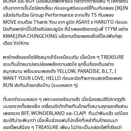
BONA และ BOY น้องสมบัติพักหายใจ กล่าวทักทายแฟน ๆ ให้หายตื่น
เต้นจากการขึ้นโชว์สเตเดี้ยม ก่อนจะบูสต์เอเนอร์จี้ทึเมกับเพลง JIKJIN
แล้วต่อกันด้วย Group Performance จากแก๊ง T5 กับเพลง
MOVE ตามด้วย Thank You จาก ยูนิต ASAHI x HARUTO ก่อนจะ
ปิดท้ายพาร์ทนี้ไปด้วยฮิปฮอปยูนิต ที่นำเพลงฮิตจากรุ่นพี่ 1TYM อย่าง
KWAEJINA CHINGCHING แล้วตามด้วยเพลงสไตล์ป๊อปพังก์สุด
เดือด VolKno
พาร์ทหลังของโชว์ยังสนุกเร้าใจเหมือนเดิม เมื่อน้อง ๆ TREASURE
ชวนทึเมไทยมาปลดปล่อยพลังความสดใส ลุกขึ้นร้องเต้นอย่าง
สนุกสนาน พร้อมขนเพลงดัง YELLOW, PARADISE, B.L.T, I
WANT YOUR LOVE, HELLO ก่อนจะปิดท้ายการแสดงด้วยเพลง
RUN ส่งทึเมไทยกลับบ้าน (แบบหลอก ๆ)
ที่บอกว่าแบบหลอก ๆ เพราะของจริงมาแล้ว เมื่อน้องสมบัติปรากฏตัว
บนรถรางทั้งสองฝั่ง เคลื่อนตัวทักท้ายทึเมไทยทั่วสนามศุภชลาศัยสาม
เพลงรวด BFF, WONDERLAND และ CLAP! ทึเมว่าฟินแล้ว แต่น้อง
สมบัติน่าจะฟินกว่า เมื่อเห็นช่วงแฟนโปรเจ็คที่เหล่าทึเมไทยขนมา
เซอร์ไพรส์น้อง ๆ TREASURE เพียบ ไม่ว่าจะเป็นกล่องไฟที่เรียงว่า