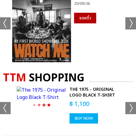
25/09/26
จองตั๋ว
TTM
SHOPPING
E
THE 1975 - ORIGINAL
LOGO BLACK T-SHIRT
฿
1,100
BUY NOW