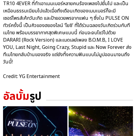
TR10 4EVER ที่ทำเอาเมมเบอร์หลายคนร้องเพลงไปยิ้มไป และเป็น
เหมือนธรรมเนียมไปแล้วเมื่อถึงเดือนเกิดของเมมเบอร์ก็จะมี
เซอร์ไพรส์เค้กวันเกิด และป้ายอวยพรจากแฟน ๆ ซึ่งใน PULSE ON
ทัวร์ครั้งนี้ เป็นคิวของฮยองไลน์ ‘โยชิ’ ที่ได้ร่วมฉลองวันเกิดร่วมกับทึ
เมไทย พร้อมบรรยากาศสุดพิเศษแบบนี้ ก่อนจะจบโชว์ไปด้วย
DARARI (Rock Version) และเมดเลย์เพลง B.O.M.B, I LOVE
YOU, Last Night, Going Crazy, Stupid และ Now Forever ส่ง
ทึเมไทยกลับบ้านของจริง แต่ยังทิ้งความฟินแบบไม่มูปออนมาจนถึง
วันนี้!
Credit: YG Entertainment
อัลบั้ม
รูป