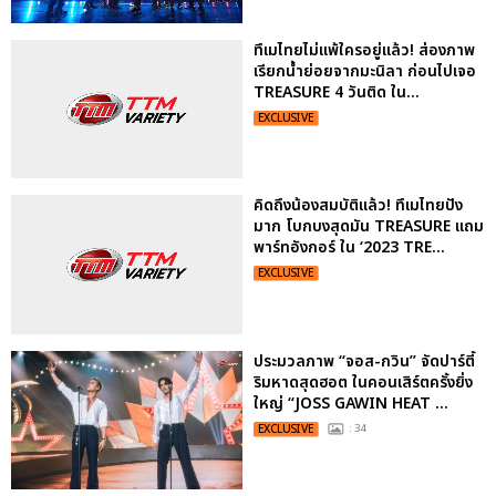
ทึเมไทยไม่แพ้ใครอยู่แล้ว! ส่องภาพ
เรียกน้ำย่อยจากมะนิลา ก่อนไปเจอ
TREASURE 4 วันติด ใน...
EXCLUSIVE
คิดถึงน้องสมบัติแล้ว! ทึเมไทยปัง
มาก โบกบงสุดมัน TREASURE แถม
พาร์ทอังกอร์ ใน ‘2023 TRE...
EXCLUSIVE
ประมวลภาพ “จอส-กวิน” จัดปาร์ตี้
ริมหาดสุดฮอต ในคอนเสิร์ตครั้งยิ่ง
ใหญ่ “JOSS GAWIN HEAT ...
EXCLUSIVE
: 34