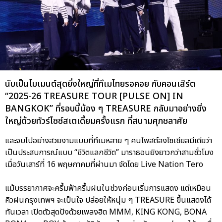
นับเป็นโมเมนต์สุดยิ่งใหญ่ที่ทึเมไทยรอคอย กับคอนเสิร์ต
“2025-26 TREASURE TOUR [PULSE ON] IN
BANGKOK” ที่รอบนี้น้อง ๆ TREASURE กลับมาอย่างยิ่ง
ใหญ่ด้วยทัวร์ไซซ์สเตเดี้ยมครั้งแรก ที่สนามศุภชลาศัย
และจบไปอย่างสวยงามแบบที่ทึเมหลาย ๆ คนโพสต์ลงโซเชียลมีเดียว่า
เป็นประสบการณ์แบบ “ชีวิตแลกชีวิต” มาราธอนยิงยาวกว่าสามชั่วโมง
เมื่อวันเสาร์ที่ 16 พฤษภาคมที่ผ่านมา จัดโดย Live Nation Tero
แม้บรรยากาศจะครึ้มฟ้าครึ้มฝนในช่วงก่อนเริ่มการแสดง แต่เหมือน
คิวฝนกรุงเทพฯ จะเป็นใจ ปล่อยให้หนุ่ม ๆ TREASURE ขึ้นแสดงได้
ทันเวลา เปิดตัวสุดปังด้วยเพลงฮิต MMM, KING KONG, BONA