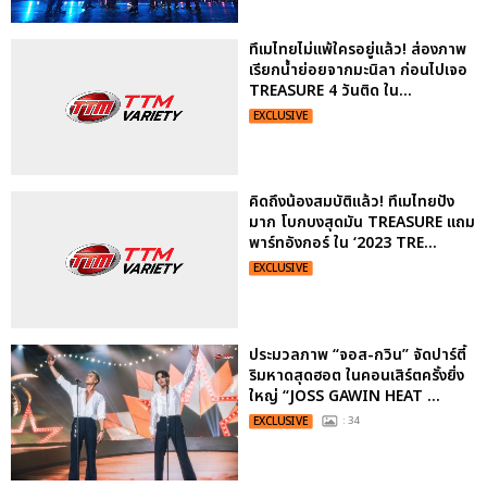
ทึเมไทยไม่แพ้ใครอยู่แล้ว! ส่องภาพ
เรียกน้ำย่อยจากมะนิลา ก่อนไปเจอ
TREASURE 4 วันติด ใน...
EXCLUSIVE
คิดถึงน้องสมบัติแล้ว! ทึเมไทยปัง
มาก โบกบงสุดมัน TREASURE แถม
พาร์ทอังกอร์ ใน ‘2023 TRE...
EXCLUSIVE
ประมวลภาพ “จอส-กวิน” จัดปาร์ตี้
ริมหาดสุดฮอต ในคอนเสิร์ตครั้งยิ่ง
ใหญ่ “JOSS GAWIN HEAT ...
EXCLUSIVE
: 34