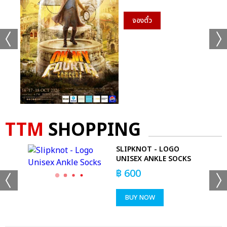
จองตั๋ว
TTM
SHOPPING
SLIPKNOT - LOGO
OGO
UNISEX ANKLE SOCKS
฿
600
BUY NOW