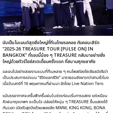
นับเป็นโมเมนต์สุดยิ่งใหญ่ที่ทึเมไทยรอคอย กับคอนเสิร์ต
“2025-26 TREASURE TOUR [PULSE ON] IN
BANGKOK” ที่รอบนี้น้อง ๆ TREASURE กลับมาอย่างยิ่ง
ใหญ่ด้วยทัวร์ไซซ์สเตเดี้ยมครั้งแรก ที่สนามศุภชลาศัย
และจบไปอย่างสวยงามแบบที่ทึเมหลาย ๆ คนโพสต์ลงโซเชียลมีเดียว่า
เป็นประสบการณ์แบบ “ชีวิตแลกชีวิต” มาราธอนยิงยาวกว่าสามชั่วโมง
เมื่อวันเสาร์ที่ 16 พฤษภาคมที่ผ่านมา จัดโดย Live Nation Tero
แม้บรรยากาศจะครึ้มฟ้าครึ้มฝนในช่วงก่อนเริ่มการแสดง แต่เหมือน
คิวฝนกรุงเทพฯ จะเป็นใจ ปล่อยให้หนุ่ม ๆ TREASURE ขึ้นแสดงได้
ทันเวลา เปิดตัวสุดปังด้วยเพลงฮิต MMM, KING KONG, BONA