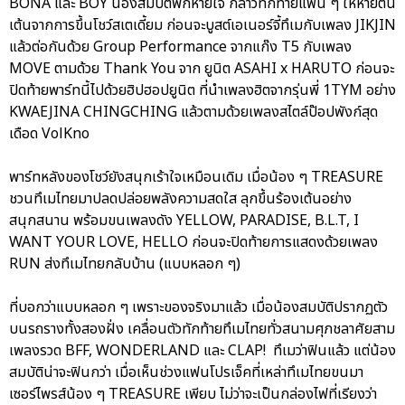
BONA และ BOY น้องสมบัติพักหายใจ กล่าวทักทายแฟน ๆ ให้หายตื่น
เต้นจากการขึ้นโชว์สเตเดี้ยม ก่อนจะบูสต์เอเนอร์จี้ทึเมกับเพลง JIKJIN
แล้วต่อกันด้วย Group Performance จากแก๊ง T5 กับเพลง
MOVE ตามด้วย Thank You จาก ยูนิต ASAHI x HARUTO ก่อนจะ
ปิดท้ายพาร์ทนี้ไปด้วยฮิปฮอปยูนิต ที่นำเพลงฮิตจากรุ่นพี่ 1TYM อย่าง
KWAEJINA CHINGCHING แล้วตามด้วยเพลงสไตล์ป๊อปพังก์สุด
เดือด VolKno
พาร์ทหลังของโชว์ยังสนุกเร้าใจเหมือนเดิม เมื่อน้อง ๆ TREASURE
ชวนทึเมไทยมาปลดปล่อยพลังความสดใส ลุกขึ้นร้องเต้นอย่าง
สนุกสนาน พร้อมขนเพลงดัง YELLOW, PARADISE, B.L.T, I
WANT YOUR LOVE, HELLO ก่อนจะปิดท้ายการแสดงด้วยเพลง
RUN ส่งทึเมไทยกลับบ้าน (แบบหลอก ๆ)
ที่บอกว่าแบบหลอก ๆ เพราะของจริงมาแล้ว เมื่อน้องสมบัติปรากฏตัว
บนรถรางทั้งสองฝั่ง เคลื่อนตัวทักท้ายทึเมไทยทั่วสนามศุภชลาศัยสาม
เพลงรวด BFF, WONDERLAND และ CLAP! ทึเมว่าฟินแล้ว แต่น้อง
สมบัติน่าจะฟินกว่า เมื่อเห็นช่วงแฟนโปรเจ็คที่เหล่าทึเมไทยขนมา
เซอร์ไพรส์น้อง ๆ TREASURE เพียบ ไม่ว่าจะเป็นกล่องไฟที่เรียงว่า