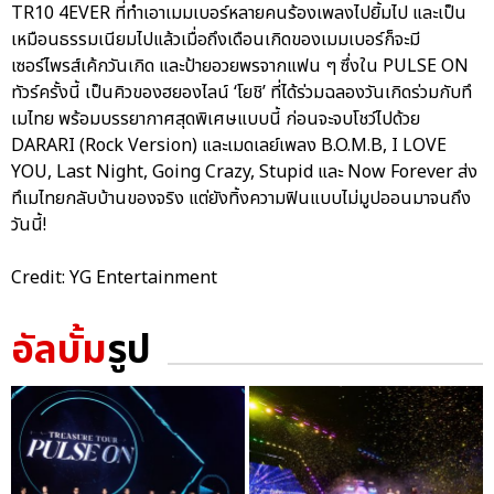
TR10 4EVER ที่ทำเอาเมมเบอร์หลายคนร้องเพลงไปยิ้มไป และเป็น
เหมือนธรรมเนียมไปแล้วเมื่อถึงเดือนเกิดของเมมเบอร์ก็จะมี
เซอร์ไพรส์เค้กวันเกิด และป้ายอวยพรจากแฟน ๆ ซึ่งใน PULSE ON
ทัวร์ครั้งนี้ เป็นคิวของฮยองไลน์ ‘โยชิ’ ที่ได้ร่วมฉลองวันเกิดร่วมกับทึ
เมไทย พร้อมบรรยากาศสุดพิเศษแบบนี้ ก่อนจะจบโชว์ไปด้วย
DARARI (Rock Version) และเมดเลย์เพลง B.O.M.B, I LOVE
YOU, Last Night, Going Crazy, Stupid และ Now Forever ส่ง
ทึเมไทยกลับบ้านของจริง แต่ยังทิ้งความฟินแบบไม่มูปออนมาจนถึง
วันนี้!
Credit: YG Entertainment
อัลบั้ม
รูป