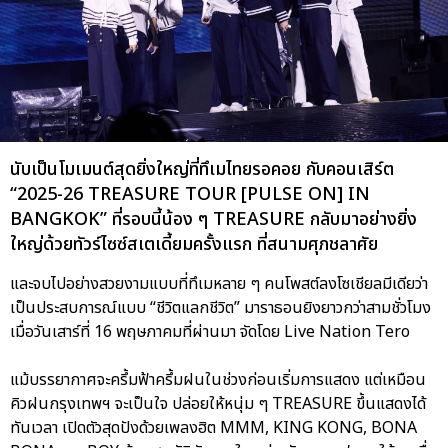
นับเป็นโมเมนต์สุดยิ่งใหญ่ที่ทึเมไทยรอคอย กับคอนเสิร์ต
“2025-26 TREASURE TOUR [PULSE ON] IN
BANGKOK” ที่รอบนี้น้อง ๆ TREASURE กลับมาอย่างยิ่ง
ใหญ่ด้วยทัวร์ไซซ์สเตเดี้ยมครั้งแรก ที่สนามศุภชลาศัย
และจบไปอย่างสวยงามแบบที่ทึเมหลาย ๆ คนโพสต์ลงโซเชียลมีเดียว่า
เป็นประสบการณ์แบบ “ชีวิตแลกชีวิต” มาราธอนยิงยาวกว่าสามชั่วโมง
เมื่อวันเสาร์ที่ 16 พฤษภาคมที่ผ่านมา จัดโดย Live Nation Tero
แม้บรรยากาศจะครึ้มฟ้าครึ้มฝนในช่วงก่อนเริ่มการแสดง แต่เหมือน
คิวฝนกรุงเทพฯ จะเป็นใจ ปล่อยให้หนุ่ม ๆ TREASURE ขึ้นแสดงได้
ทันเวลา เปิดตัวสุดปังด้วยเพลงฮิต MMM, KING KONG, BONA