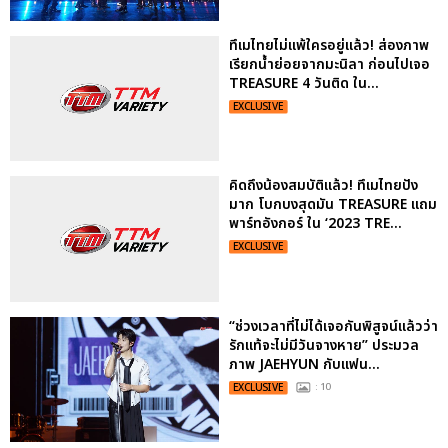
ทึเมไทยไม่แพ้ใครอยู่แล้ว! ส่องภาพ
เรียกน้ำย่อยจากมะนิลา ก่อนไปเจอ
TREASURE 4 วันติด ใน...
EXCLUSIVE
คิดถึงน้องสมบัติแล้ว! ทึเมไทยปัง
มาก โบกบงสุดมัน TREASURE แถม
พาร์ทอังกอร์ ใน ‘2023 TRE...
EXCLUSIVE
“ช่วงเวลาที่ไม่ได้เจอกันพิสูจน์แล้วว่า
รักแท้จะไม่มีวันจางหาย” ประมวล
ภาพ JAEHYUN กับแฟน...
EXCLUSIVE
: 10