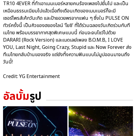
TR10 4EVER ที่ทำเอาเมมเบอร์หลายคนร้องเพลงไปยิ้มไป และเป็น
เหมือนธรรมเนียมไปแล้วเมื่อถึงเดือนเกิดของเมมเบอร์ก็จะมี
เซอร์ไพรส์เค้กวันเกิด และป้ายอวยพรจากแฟน ๆ ซึ่งใน PULSE ON
ทัวร์ครั้งนี้ เป็นคิวของฮยองไลน์ ‘โยชิ’ ที่ได้ร่วมฉลองวันเกิดร่วมกับทึ
เมไทย พร้อมบรรยากาศสุดพิเศษแบบนี้ ก่อนจะจบโชว์ไปด้วย
DARARI (Rock Version) และเมดเลย์เพลง B.O.M.B, I LOVE
YOU, Last Night, Going Crazy, Stupid และ Now Forever ส่ง
ทึเมไทยกลับบ้านของจริง แต่ยังทิ้งความฟินแบบไม่มูปออนมาจนถึง
วันนี้!
Credit: YG Entertainment
อัลบั้ม
รูป