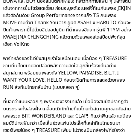
BONA และ BOY น้องสมบัติพักหายใจ กล่าวทักทายแฟน ๆ ให้หายตื่น
เต้นจากการขึ้นโชว์สเตเดี้ยม ก่อนจะบูสต์เอเนอร์จี้ทึเมกับเพลง JIKJIN
แล้วต่อกันด้วย Group Performance จากแก๊ง T5 กับเพลง
MOVE ตามด้วย Thank You จาก ยูนิต ASAHI x HARUTO ก่อนจะ
ปิดท้ายพาร์ทนี้ไปด้วยฮิปฮอปยูนิต ที่นำเพลงฮิตจากรุ่นพี่ 1TYM อย่าง
KWAEJINA CHINGCHING แล้วตามด้วยเพลงสไตล์ป๊อปพังก์สุด
เดือด VolKno
พาร์ทหลังของโชว์ยังสนุกเร้าใจเหมือนเดิม เมื่อน้อง ๆ TREASURE
ชวนทึเมไทยมาปลดปล่อยพลังความสดใส ลุกขึ้นร้องเต้นอย่าง
สนุกสนาน พร้อมขนเพลงดัง YELLOW, PARADISE, B.L.T, I
WANT YOUR LOVE, HELLO ก่อนจะปิดท้ายการแสดงด้วยเพลง
RUN ส่งทึเมไทยกลับบ้าน (แบบหลอก ๆ)
ที่บอกว่าแบบหลอก ๆ เพราะของจริงมาแล้ว เมื่อน้องสมบัติปรากฏตัว
บนรถรางทั้งสองฝั่ง เคลื่อนตัวทักท้ายทึเมไทยทั่วสนามศุภชลาศัยสาม
เพลงรวด BFF, WONDERLAND และ CLAP! ทึเมว่าฟินแล้ว แต่น้อง
สมบัติน่าจะฟินกว่า เมื่อเห็นช่วงแฟนโปรเจ็คที่เหล่าทึเมไทยขนมา
เซอร์ไพรส์น้อง ๆ TREASURE เพียบ ไม่ว่าจะเป็นกล่องไฟที่เรียงว่า