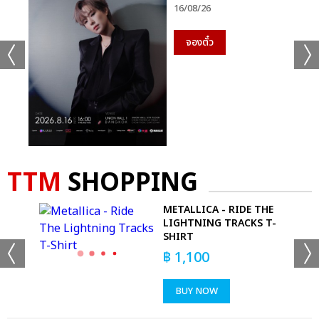
16/08/26
จองตั๋ว
TTM
SHOPPING
METALLICA - RIDE THE
KS
LIGHTNING TRACKS T-
SHIRT
฿
1,100
BUY NOW