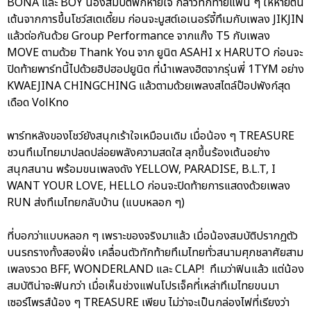
BONA และ BOY น้องสมบัติพักหายใจ กล่าวทักทายแฟน ๆ ให้หายตื่น
เต้นจากการขึ้นโชว์สเตเดี้ยม ก่อนจะบูสต์เอเนอร์จี้ทึเมกับเพลง JIKJIN
แล้วต่อกันด้วย Group Performance จากแก๊ง T5 กับเพลง
MOVE ตามด้วย Thank You จาก ยูนิต ASAHI x HARUTO ก่อนจะ
ปิดท้ายพาร์ทนี้ไปด้วยฮิปฮอปยูนิต ที่นำเพลงฮิตจากรุ่นพี่ 1TYM อย่าง
KWAEJINA CHINGCHING แล้วตามด้วยเพลงสไตล์ป๊อปพังก์สุด
เดือด VolKno
พาร์ทหลังของโชว์ยังสนุกเร้าใจเหมือนเดิม เมื่อน้อง ๆ TREASURE
ชวนทึเมไทยมาปลดปล่อยพลังความสดใส ลุกขึ้นร้องเต้นอย่าง
สนุกสนาน พร้อมขนเพลงดัง YELLOW, PARADISE, B.L.T, I
WANT YOUR LOVE, HELLO ก่อนจะปิดท้ายการแสดงด้วยเพลง
RUN ส่งทึเมไทยกลับบ้าน (แบบหลอก ๆ)
ที่บอกว่าแบบหลอก ๆ เพราะของจริงมาแล้ว เมื่อน้องสมบัติปรากฏตัว
บนรถรางทั้งสองฝั่ง เคลื่อนตัวทักท้ายทึเมไทยทั่วสนามศุภชลาศัยสาม
เพลงรวด BFF, WONDERLAND และ CLAP! ทึเมว่าฟินแล้ว แต่น้อง
สมบัติน่าจะฟินกว่า เมื่อเห็นช่วงแฟนโปรเจ็คที่เหล่าทึเมไทยขนมา
เซอร์ไพรส์น้อง ๆ TREASURE เพียบ ไม่ว่าจะเป็นกล่องไฟที่เรียงว่า