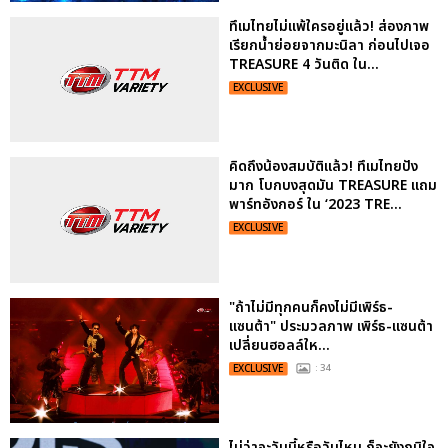
ทึเมไทยไม่แพ้ใครอยู่แล้ว! ส่องภาพ
เรียกน้ำย่อยจากมะนิลา ก่อนไปเจอ
TREASURE 4 วันติด ใน...
EXCLUSIVE
คิดถึงน้องสมบัติแล้ว! ทึเมไทยปัง
มาก โบกบงสุดมัน TREASURE แถม
พาร์ทอังกอร์ ใน ‘2023 TRE...
EXCLUSIVE
"ถ้าไม่มีทุกคนก็คงไม่มีเพิร์ธ-
แซนต้า" ประมวลภาพ เพิร์ธ-แซนต้า
เปลี่ยนฮอลล์ให...
EXCLUSIVE
: 34
ไม่ว่าจะวันนี้หรือวันไหน ก็จะยังภูมิใจ