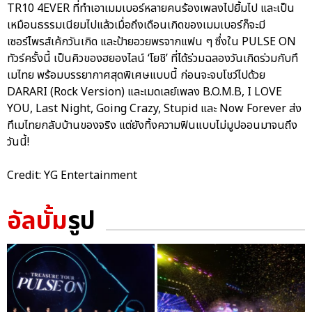
TR10 4EVER ที่ทำเอาเมมเบอร์หลายคนร้องเพลงไปยิ้มไป และเป็น
เหมือนธรรมเนียมไปแล้วเมื่อถึงเดือนเกิดของเมมเบอร์ก็จะมี
เซอร์ไพรส์เค้กวันเกิด และป้ายอวยพรจากแฟน ๆ ซึ่งใน PULSE ON
ทัวร์ครั้งนี้ เป็นคิวของฮยองไลน์ ‘โยชิ’ ที่ได้ร่วมฉลองวันเกิดร่วมกับทึ
เมไทย พร้อมบรรยากาศสุดพิเศษแบบนี้ ก่อนจะจบโชว์ไปด้วย
DARARI (Rock Version) และเมดเลย์เพลง B.O.M.B, I LOVE
YOU, Last Night, Going Crazy, Stupid และ Now Forever ส่ง
ทึเมไทยกลับบ้านของจริง แต่ยังทิ้งความฟินแบบไม่มูปออนมาจนถึง
วันนี้!
Credit: YG Entertainment
อัลบั้ม
รูป