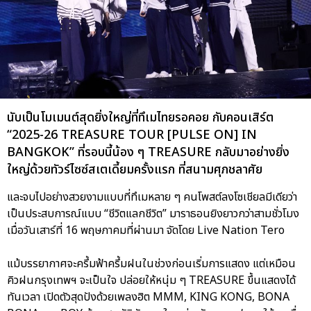
นับเป็นโมเมนต์สุดยิ่งใหญ่ที่ทึเมไทยรอคอย กับคอนเสิร์ต
“2025-26 TREASURE TOUR [PULSE ON] IN
BANGKOK” ที่รอบนี้น้อง ๆ TREASURE กลับมาอย่างยิ่ง
ใหญ่ด้วยทัวร์ไซซ์สเตเดี้ยมครั้งแรก ที่สนามศุภชลาศัย
และจบไปอย่างสวยงามแบบที่ทึเมหลาย ๆ คนโพสต์ลงโซเชียลมีเดียว่า
เป็นประสบการณ์แบบ “ชีวิตแลกชีวิต” มาราธอนยิงยาวกว่าสามชั่วโมง
เมื่อวันเสาร์ที่ 16 พฤษภาคมที่ผ่านมา จัดโดย Live Nation Tero
แม้บรรยากาศจะครึ้มฟ้าครึ้มฝนในช่วงก่อนเริ่มการแสดง แต่เหมือน
คิวฝนกรุงเทพฯ จะเป็นใจ ปล่อยให้หนุ่ม ๆ TREASURE ขึ้นแสดงได้
ทันเวลา เปิดตัวสุดปังด้วยเพลงฮิต MMM, KING KONG, BONA