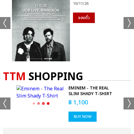
10/11/26
จองตั๋ว
TTM
SHOPPING
YL
EMINEM - THE REAL
SLIM SHADY T-SHIRT
฿
1,100
BUY NOW