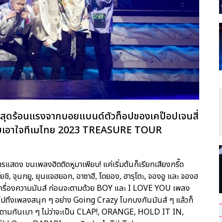
งสุดร้อนแรงจากบอยแบนด์ตัวท็อปของเคป๊อปเจนสี่
รอบเอาใจทึเมไทย 2023 TREASURE TOUR
แสดง ขนเพลงฮิตติดหูมาเพียบ! แค่เริ่มต้นก็เรียกเสียงกรี๊ด
โยชิ, จุนกยู, ยุนแจฮยอก, อาซาฮี, โดยอง, ฮารุโตะ, จองอู และ จองฮ
นเครื่องความมันส์ ก่อนจะตามด้วย BOY และ I LOVE YOU เพลง
รวมไปถึงเพลงสนุก ๆ อย่าง Going Crazy โบกบงกันมันส์ ๆ แล้วก็
โยกตามกันเบา ๆ ไม่ว่าจะเป็น CLAP!, ORANGE, HOLD IT IN,