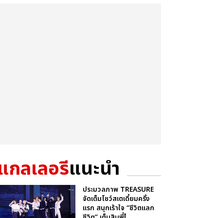
แกลเลอรี
แนะนำ
ประมวลภาพ TREASURE
จัดเต็มโชว์สเตเดี้ยมครั้ง
แรก สนุกเร้าใจ “ชีวิตแลก
ชีวิต” เต็มสิบพี่ไ...