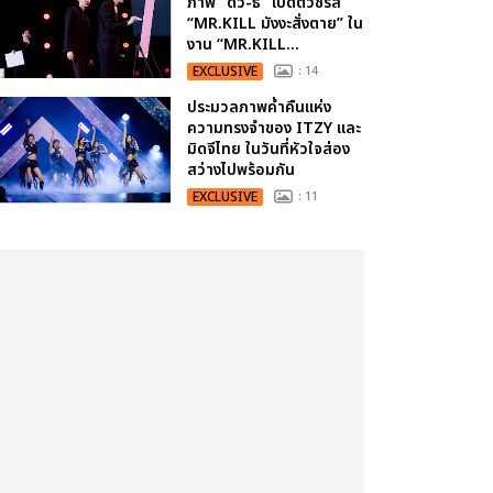
ภาพ “ดิว-ธี” เปิดตัวซีรีส์
“MR.KILL มังงะสั่งตาย” ใน
งาน “MR.KILL...
EXCLUSIVE
: 14
ประมวลภาพค่ำคืนแห่ง
ความทรงจำของ ITZY และ
มิดจีไทย ในวันที่หัวใจส่อง
สว่างไปพร้อมกัน
EXCLUSIVE
: 11