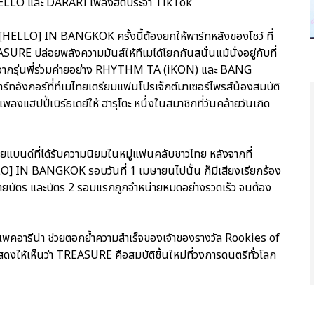
HELLO และ DARARI เพลงฮิตประจำ TikTok
LLO] IN BANGKOK ครั้งนี้ต้องยกให้พาร์ทหลังของโชว์ ที่
E ปล่อยพลังความมันส์ให้ทึเมได้โยกกันสนั่นแม้นั่งอยู่กับที่
ากรุ่นพี่ร่วมค่ายอย่าง RHYTHM TA (iKON) และ BANG
อังกอร์ที่ทึเมไทยเตรียมแฟนโปรเจ็กต์มาเซอร์ไพรส์น้องสมบัติ
พลงแฮปปี้เบิร์ธเดย์ให้ ฮารุโตะ หนึ่งในสมาชิกที่วันคล้ายวันเกิด
นด์ที่ได้รับความนิยมในหมู่แฟนคลับชาวไทย หลังจากที่
N BANGKOK รอบวันที่ 1 เมษายนไปนั้น ก็มีเสียงเรียกร้อง
น่ายบัตร และบัตร 2 รอบแรกถูกจำหน่ายหมดอย่างรวดเร็ว จนต้อง
งอิมแพคอารีน่า ช่วยตอกย้ำความสำเร็จของเจ้าของรางวัล Rookies of
ห้เห็นว่า TREASURE คือสมบัติชิ้นใหม่ที่วงการดนตรีทั่วโลก