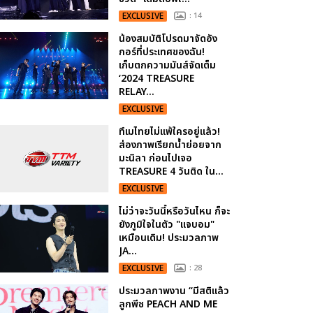
EXCLUSIVE
: 14
น้องสมบัติโปรดมาจัดอัง
กอร์ที่ประเทศของฉัน!
เก็บตกความมันส์จัดเต็ม
‘2024 TREASURE
RELAY...
EXCLUSIVE
ทึเมไทยไม่แพ้ใครอยู่แล้ว!
ส่องภาพเรียกน้ำย่อยจาก
มะนิลา ก่อนไปเจอ
TREASURE 4 วันติด ใน...
EXCLUSIVE
ไม่ว่าจะวันนี้หรือวันไหน ก็จะ
ยังภูมิใจในตัว "แจบอม"
เหมือนเดิม! ประมวลภาพ
JA...
EXCLUSIVE
: 28
ประมวลภาพงาน “มีสติแล้ว
ลูกพีช PEACH AND ME