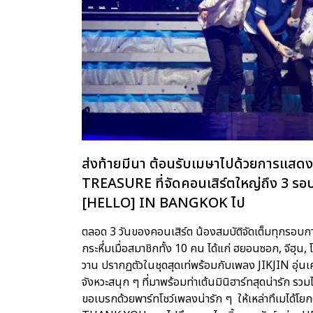
ส่งท้ายมีนา ต้อนรับเมษาไปด้วยการแสด
TREASURE ที่จัดคอนเสิร์ตใหญ่ถึง 3 
[HELLO] IN BANGKOK ไป
ตลอด 3 วันของคอนเสิร์ต น้องสมบัติจัดเต็มทุกรอบการ
กระหึ่มเมื่อสมาชิกทั้ง 10 คน ได้แก่ ฮยอนซอก, จีฮุน, 
วาน ปรากฏตัวในชุดสุดเท่พร้อมกับเพลง JIKJIN อุ่
จังหวะสนุก ๆ ที่มาพร้อมท่าเต้นมินิฮาร์ทสุดน่ารัก 
ขอเบรกด้วยพาร์ทโชว์เพลงน่ารัก ๆ ให้เหล่าทึเมได้