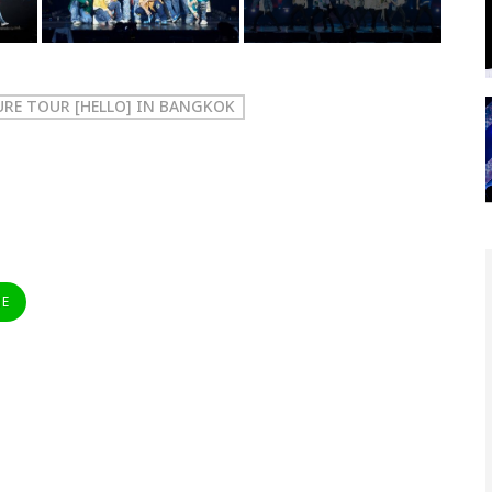
URE TOUR [HELLO] IN BANGKOK
NE