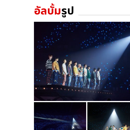
อัลบั้ม
รูป