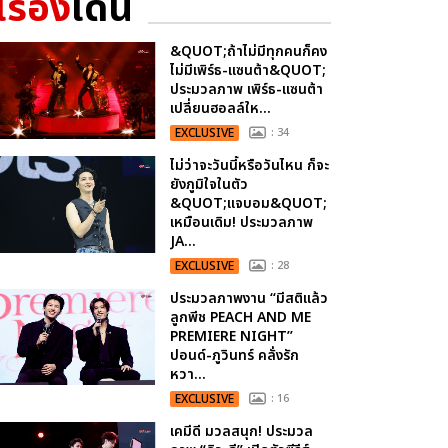
เรื่อง
เด่น
&QUOT;ถ้าไม่มีทุกคนก็คง
ไม่มีเพิร์ธ-แซนต้า&QUOT;
ประมวลภาพ เพิร์ธ-แซนต้า
เปลี่ยนฮอลล์ให...
EXCLUSIVE
: 34
ไม่ว่าจะวันนี้หรือวันไหน ก็จะ
ยังภูมิใจในตัว
&QUOT;แจบอม&QUOT;
เหมือนเดิม! ประมวลภาพ
JA...
EXCLUSIVE
: 28
ประมวลภาพงาน “มีสติแล้ว
ลูกพีช PEACH AND ME
PREMIERE NIGHT”
ปอนด์-ภูวินทร์ คลั่งรัก
หวา...
EXCLUSIVE
: 16
เคมีดี มวลสนุก! ประมวล