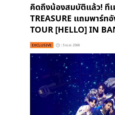
คิดถึงน้องสมบัติแล้ว! ท
TREASURE แถมพาร์ทอั
TOUR [HELLO] IN B
EXCLUSIVE
: 5 เม.ย. 2566