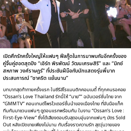
เปิดศึกรักครั้งใหญ่ให้แฟนๆ ฟีลกู๊ดในการมาพบกันอีกครั้งของ
คู่จิ้นคู่ฮอตสุดปัง “เอิร์ท พิรพัฒน์ วัฒนเศรษสิริ” และ “มิกซ์
สหภาพ วงศ์ราษฎร์” ที่ประชันฝีมือกับนักแสดงรุ่นพี่มาก
ประสบการณ์ “ชาคริต แย้มนาม”
บทบาทสุดท้าทายครั้งแรก ในซีรีส์โรแมนติกคอมเมดี้ ที่ทุกคนรอคอย
“Ossan’s Love Thailand รักนี้ให้ “นาย”” ฉบับเวอร์ชั่นไทย จาก
“GMMTV” คอนเทนต์โพรไวเดอร์ชั้นนำของเมืองไทย ที่จับมือแท็ค
ทีมกันมาชวนแฟนๆ ดูตอนแรกพร้อมกัน ในงาน “Ossan’s Love :
First-Eye-View” ซึ่งได้เสียงตอบรับสุดอบอุ่นจากแฟนๆ บัตร Sold
Out หลังเปิดขายเพียงไม่นาน กับเรื่องราวความรัก สุดวุ่นวายของ