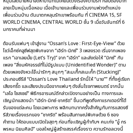
หนุ่มโสดนายหน้าจัดหาบ้านที่ไม่เคยมีดวงเรื่องความรัก กลับต้องมาก
ลายเป็นหนุ่มเนื้อหอม เมื่อเจ้านายและเพื่อนร่วมงานพ่วงตำแหน่ง
เพื่อนร่วมบ้าน ดันมาตกหลุมรักเขาพร้อมกัน ที่ CINEMA 15, SF
WORLD CINEMA, CENTRAL WORLD ชั้น 9 เมื่อวันจันทร์ที่ 6
มกราคมที่ผ่านมา
ต้อนรับแฟนๆ เข้าสู่งาน “Ossan’s Love : First-Eye-View” ด้วย
โชว์เอ็กซ์คลูซีฟสุดพิเศษจาก “เอิร์ท-มิกซ์” 3 เพลงรวด เริ่มจากเพลง
แรก “เอาเลยมั้ย (Let’s Try)” จาก “เอิร์ท” และส่งต่อให้ “มิกซ์” กับ
เพลง “สิ่งมหัศจรรย์ที่ไม่มีรูปแบบ (Unidentified Wonder)” ตาม
ด้วยเพลงจังหวะโจ๊ะน่ารักๆ สนุกๆ “สะมะกึ๊กสะมะกั๊ก (Stucking)”
ประกอบซีรีส์ “Ossan’s Love Thailand รักนี้ให้ “นาย”” ที่ทั้งคู่เรียก
เสียงกรี๊ด และเสียงปรบมือจากแฟนๆ ดังลั่นโรงภาพยนตร์ จากนั้น
“เลโอ โซสเซย์” พิธีกรอารมณ์ดีกล่าวเปิดงานอย่างเป็น ทางการและ
เชิญนักแสดงนำ “เอิร์ท-มิกซ์-ชาคริต” ขึ้นเวทีพูดถึงคาแรกเตอร์ที่ได้
รับของแต่ละคน โดยเฉพาะการ พลิกบทบาทครั้งสำคัญกับการแสดงซี
รีส์วายเรื่องแรกของ “ชาคริต” พร้อมสัมภาษณ์พิเศษด้วย 6 ซอง
คำถาม ให้ตอบแบบเปิดใจสุดๆ ก่อนที่จะเชิญผู้กำกับฯ คนเก่ง “อู๋ กร
พรหม นิยมศิลป์” บอสใหญ่ผู้สร้างสรรค์เรื่องราว ความรักอลเวงนี้