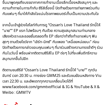
ขึ้นมาพูดคุยถึงบรรยากาศการทำงานเบื้องลึกเบื้องหลังสนุกๆ และ
ความท้าทายในการกำกับ ซีรีส์เรื่องนี้ ปิดท้ายด้วยการถ่ายภาพร่วมกัน
กับแฟนๆ ที่มาให้กำลังใจแน่นโรงภาพยนตร์เก็บเป็นความประทับใจ
จากนั้นเข้าสู่ช่วงไฮไลท์กับการดู “Ossan’s Love Thailand รักนี้ให้
“นาย”” EP แรก ไปพร้อมๆ กันด้วย ความสุขสนุกสนานท่ามกลาง
เสียงหัวเราะและรอยยิ้มตลอดทั้ง EP เรียกว่าทำถึงทำเอาแฟนๆ ฟิน
สุดๆ ตามด้วยโชว์จาก “เอิร์ท-มิกซ์” กับเพลง “เหนื่อยหน่อยนะ” ก่อน
ปิดท้ายด้วยการกล่าวขอบคุณแฟนๆ ที่มาร่วมสร้างความทรงจำดีๆ ร่วม
กันในวันนี้ พร้อมฝากติดตามซีรีส์ใน EP ต่อๆ ไปที่จะเพิ่มดีกรีความ
สนุกมากขึ้นไปอีก
ติดตามชมซีรีส์ “Ossan’s Love Thailand รักนี้ให้ “นาย”” ทุกวัน
จันทร์ เวลา 20:30 น. ทางช่อง GMM25 และรับชมย้อนหลังทาง Viu
เวลา 22:30 น. และอัพเดททุกความเคลื่อนไหวได้ที่
www.facebook.com/gmmtvofficial & IG & YouTube & X &
Weibo : GMMTV