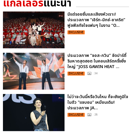
แกลเลอรี
แนะนำ
มีแต่รอยยิ้มและเสียงหัวเราะ!
ประมวลภาพ “เอิร์ท-มิกซ์-ชาคริต”
ฟูลฟิลทัชใจแฟนๆ ในงาน “O...
EXCLUSIVE
ประมวลภาพ “จอส-กวิน” จัดปาร์ตี้
ริมหาดสุดฮอต ในคอนเสิร์ตครั้งยิ่ง
ใหญ่ “JOSS GAWIN HEAT ...
EXCLUSIVE
: 34
ไม่ว่าจะวันนี้หรือวันไหน ก็จะยังภูมิใจ
ในตัว "แจบอม" เหมือนเดิม!
ประมวลภาพ JA...
EXCLUSIVE
: 28