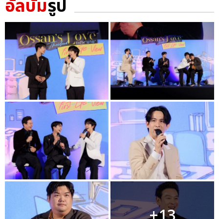
อัลบั้ม
รูป
+13