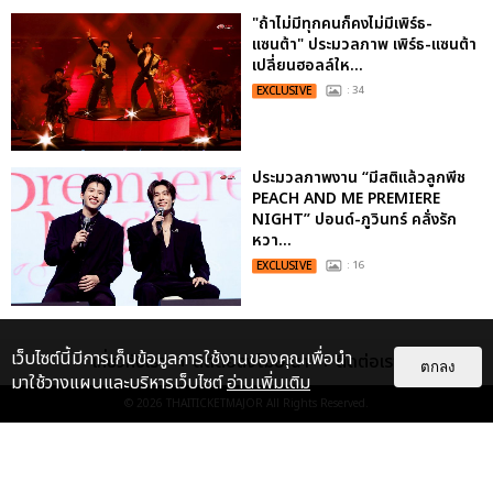
"ถ้าไม่มีทุกคนก็คงไม่มีเพิร์ธ-
แซนต้า" ประมวลภาพ เพิร์ธ-แซนต้า
เปลี่ยนฮอลล์ให...
EXCLUSIVE
: 34
ประมวลภาพงาน “มีสติแล้วลูกพีช
PEACH AND ME PREMIERE
NIGHT” ปอนด์-ภูวินทร์ คลั่งรัก
หวา...
EXCLUSIVE
: 16
เว็บไซต์นี้มีการเก็บข้อมูลการใช้งานของคุณเพื่อนำ
เกี่ยวกับเรา
ติดต่อลงโฆษณา
ติดต่อเรา
ตกลง
มาใช้วางแผนและบริหารเว็บไซต์
อ่านเพิ่มเติม
© 2026
THAITICKETMAJOR
All Rights Reserved.