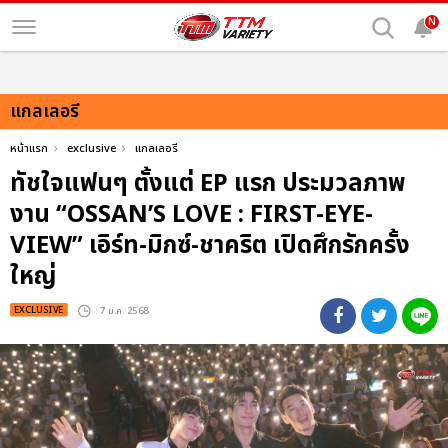
N
แกลเลอรี
หน้าแรก
exclusive
แกลเลอรี
ทัชใจแฟนๆ ตั้งแต่ EP แรก ประมวลภาพ
งาน “OSSAN’S LOVE : FIRST-EYE-
VIEW” เอิร์ท-มิกซ์-ชาคริต เปิดศึกรักครั้ง
ใหญ่
EXCLUSIVE
: 7 ม.ค. 2568