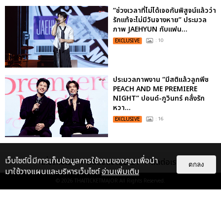
“ช่วงเวลาที่ไม่ได้เจอกันพิสูจน์แล้วว่า
รักแท้จะไม่มีวันจางหาย” ประมวล
ภาพ JAEHYUN กับแฟน...
EXCLUSIVE
: 10
ประมวลภาพงาน “มีสติแล้วลูกพีช
PEACH AND ME PREMIERE
NIGHT” ปอนด์-ภูวินทร์ คลั่งรัก
หวา...
EXCLUSIVE
: 16
เว็บไซต์นี้มีการเก็บข้อมูลการใช้งานของคุณเพื่อนำ
เกี่ยวกับเรา
ติดต่อลงโฆษณา
ติดต่อเรา
ตกลง
มาใช้วางแผนและบริหารเว็บไซต์
อ่านเพิ่มเติม
© 2026
THAITICKETMAJOR
All Rights Reserved.