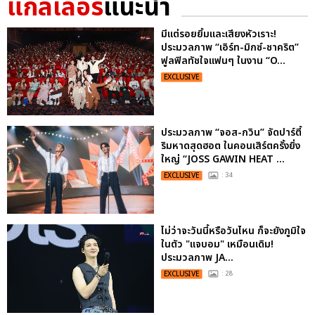
แกลเลอรี
แนะนำ
มีแต่รอยยิ้มและเสียงหัวเราะ!
ประมวลภาพ “เอิร์ท-มิกซ์-ชาคริต”
ฟูลฟิลทัชใจแฟนๆ ในงาน “O...
EXCLUSIVE
ประมวลภาพ “จอส-กวิน” จัดปาร์ตี้
ริมหาดสุดฮอต ในคอนเสิร์ตครั้งยิ่ง
ใหญ่ “JOSS GAWIN HEAT ...
EXCLUSIVE
: 34
ไม่ว่าจะวันนี้หรือวันไหน ก็จะยังภูมิใจ
ในตัว "แจบอม" เหมือนเดิม!
ประมวลภาพ JA...
EXCLUSIVE
: 28