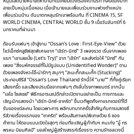
หนุ่มโสดนายหน้าจัดหาบ้านที่ไม่เคยมีดวงเรื่องความรัก กลับต้องมาก
ลายเป็นหนุ่มเนื้อหอม เมื่อเจ้านายและเพื่อนร่วมงานพ่วงตำแหน่ง
เพื่อนร่วมบ้าน ดันมาตกหลุมรักเขาพร้อมกัน ที่ CINEMA 15, SF
WORLD CINEMA, CENTRAL WORLD ชั้น 9 เมื่อวันจันทร์ที่ 6
มกราคมที่ผ่านมา
ต้อนรับแฟนๆ เข้าสู่งาน “Ossan’s Love : First-Eye-View” ด้วย
โชว์เอ็กซ์คลูซีฟสุดพิเศษจาก “เอิร์ท-มิกซ์” 3 เพลงรวด เริ่มจากเพลง
แรก “เอาเลยมั้ย (Let’s Try)” จาก “เอิร์ท” และส่งต่อให้ “มิกซ์” กับ
เพลง “สิ่งมหัศจรรย์ที่ไม่มีรูปแบบ (Unidentified Wonder)” ตาม
ด้วยเพลงจังหวะโจ๊ะน่ารักๆ สนุกๆ “สะมะกึ๊กสะมะกั๊ก (Stucking)”
ประกอบซีรีส์ “Ossan’s Love Thailand รักนี้ให้ “นาย”” ที่ทั้งคู่เรียก
เสียงกรี๊ด และเสียงปรบมือจากแฟนๆ ดังลั่นโรงภาพยนตร์ จากนั้น
“เลโอ โซสเซย์” พิธีกรอารมณ์ดีกล่าวเปิดงานอย่างเป็น ทางการและ
เชิญนักแสดงนำ “เอิร์ท-มิกซ์-ชาคริต” ขึ้นเวทีพูดถึงคาแรกเตอร์ที่ได้
รับของแต่ละคน โดยเฉพาะการ พลิกบทบาทครั้งสำคัญกับการแสดงซี
รีส์วายเรื่องแรกของ “ชาคริต” พร้อมสัมภาษณ์พิเศษด้วย 6 ซอง
คำถาม ให้ตอบแบบเปิดใจสุดๆ ก่อนที่จะเชิญผู้กำกับฯ คนเก่ง “อู๋ กร
พรหม นิยมศิลป์” บอสใหญ่ผู้สร้างสรรค์เรื่องราว ความรักอลเวงนี้