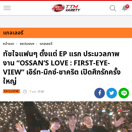
N
แกลเลอรี
หน้าแรก
exclusive
แกลเลอรี
ทัชใจแฟนๆ ตั้งแต่ EP แรก ประมวลภาพ
งาน “OSSAN’S LOVE : FIRST-EYE-
VIEW” เอิร์ท-มิกซ์-ชาคริต เปิดศึกรักครั้ง
ใหญ่
EXCLUSIVE
: 7 ม.ค. 2568