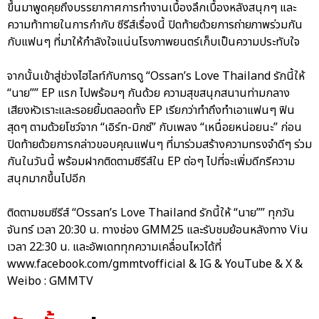
ขึ้นมาพูดคุยถึงบรรยากาศการทำงานเบื้องลึกเบื้องหลังสนุกๆ และ
ความท้าทายในการกำกับ ซีรีส์เรื่องนี้ ปิดท้ายด้วยการถ่ายภาพร่วมกัน
กับแฟนๆ ที่มาให้กำลังใจแน่นโรงภาพยนตร์เก็บเป็นความประทับใจ
จากนั้นเข้าสู่ช่วงไฮไลท์กับการดู “Ossan’s Love Thailand รักนี้ให้
“นาย”” EP แรก ไปพร้อมๆ กันด้วย ความสุขสนุกสนานท่ามกลาง
เสียงหัวเราะและรอยยิ้มตลอดทั้ง EP เรียกว่าทำถึงทำเอาแฟนๆ ฟิน
สุดๆ ตามด้วยโชว์จาก “เอิร์ท-มิกซ์” กับเพลง “เหนื่อยหน่อยนะ” ก่อน
ปิดท้ายด้วยการกล่าวขอบคุณแฟนๆ ที่มาร่วมสร้างความทรงจำดีๆ ร่วม
กันในวันนี้ พร้อมฝากติดตามซีรีส์ใน EP ต่อๆ ไปที่จะเพิ่มดีกรีความ
สนุกมากขึ้นไปอีก
ติดตามชมซีรีส์ “Ossan’s Love Thailand รักนี้ให้ “นาย”” ทุกวัน
จันทร์ เวลา 20:30 น. ทางช่อง GMM25 และรับชมย้อนหลังทาง Viu
เวลา 22:30 น. และอัพเดททุกความเคลื่อนไหวได้ที่
www.facebook.com/gmmtvofficial & IG & YouTube & X &
Weibo : GMMTV