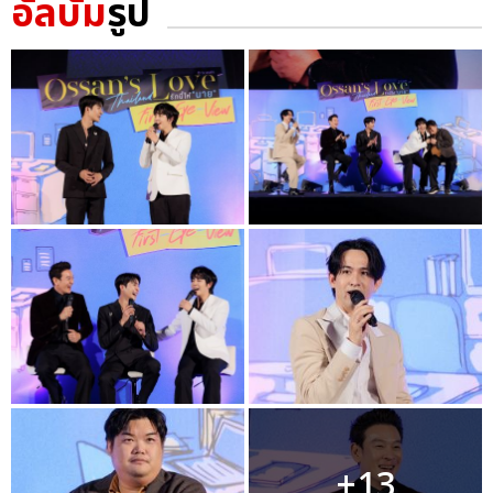
อัลบั้ม
รูป
+13