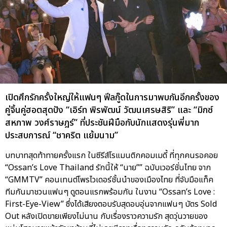
เปิดศึกรักครั้งใหญ่ให้แฟนๆ ฟีลกู๊ดในการมาพบกันอีกครั้งของ
คู่จิ้นคู่ฮอตสุดปัง “เอิร์ท พิรพัฒน์ วัฒนเศรษสิริ” และ “มิกซ์
สหภาพ วงศ์ราษฎร์” ที่ประชันฝีมือกับนักแสดงรุ่นพี่มาก
ประสบการณ์ “ชาคริต แย้มนาม”
บทบาทสุดท้าทายครั้งแรก ในซีรีส์โรแมนติกคอมเมดี้ ที่ทุกคนรอคอย
“Ossan’s Love Thailand รักนี้ให้ “นาย”” ฉบับเวอร์ชั่นไทย จาก
“GMMTV” คอนเทนต์โพรไวเดอร์ชั้นนำของเมืองไทย ที่จับมือแท็ค
ทีมกันมาชวนแฟนๆ ดูตอนแรกพร้อมกัน ในงาน “Ossan’s Love :
First-Eye-View” ซึ่งได้เสียงตอบรับสุดอบอุ่นจากแฟนๆ บัตร Sold
Out หลังเปิดขายเพียงไม่นาน กับเรื่องราวความรัก สุดวุ่นวายของ