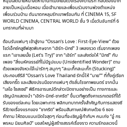
หนุ่มโสดนายหน้าจัดหาบ้านที่ไม่เคยมีดวงเรื่องความรัก กลับต้องมาก
ลายเป็นหนุ่มเนื้อหอม เมื่อเจ้านายและเพื่อนร่วมงานพ่วงตำแหน่ง
เพื่อนร่วมบ้าน ดันมาตกหลุมรักเขาพร้อมกัน ที่ CINEMA 15, SF
WORLD CINEMA, CENTRAL WORLD ชั้น 9 เมื่อวันจันทร์ที่ 6
มกราคมที่ผ่านมา
ต้อนรับแฟนๆ เข้าสู่งาน “Ossan’s Love : First-Eye-View” ด้วย
โชว์เอ็กซ์คลูซีฟสุดพิเศษจาก “เอิร์ท-มิกซ์” 3 เพลงรวด เริ่มจากเพลง
แรก “เอาเลยมั้ย (Let’s Try)” จาก “เอิร์ท” และส่งต่อให้ “มิกซ์” กับ
เพลง “สิ่งมหัศจรรย์ที่ไม่มีรูปแบบ (Unidentified Wonder)” ตาม
ด้วยเพลงจังหวะโจ๊ะน่ารักๆ สนุกๆ “สะมะกึ๊กสะมะกั๊ก (Stucking)”
ประกอบซีรีส์ “Ossan’s Love Thailand รักนี้ให้ “นาย”” ที่ทั้งคู่เรียก
เสียงกรี๊ด และเสียงปรบมือจากแฟนๆ ดังลั่นโรงภาพยนตร์ จากนั้น
“เลโอ โซสเซย์” พิธีกรอารมณ์ดีกล่าวเปิดงานอย่างเป็น ทางการและ
เชิญนักแสดงนำ “เอิร์ท-มิกซ์-ชาคริต” ขึ้นเวทีพูดถึงคาแรกเตอร์ที่ได้
รับของแต่ละคน โดยเฉพาะการ พลิกบทบาทครั้งสำคัญกับการแสดงซี
รีส์วายเรื่องแรกของ “ชาคริต” พร้อมสัมภาษณ์พิเศษด้วย 6 ซอง
คำถาม ให้ตอบแบบเปิดใจสุดๆ ก่อนที่จะเชิญผู้กำกับฯ คนเก่ง “อู๋ กร
พรหม นิยมศิลป์” บอสใหญ่ผู้สร้างสรรค์เรื่องราว ความรักอลเวงนี้