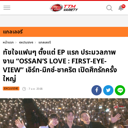
N
แกลเลอรี
หน้าแรก
exclusive
แกลเลอรี
ทัชใจแฟนๆ ตั้งแต่ EP แรก ประมวลภาพ
งาน “OSSAN’S LOVE : FIRST-EYE-
VIEW” เอิร์ท-มิกซ์-ชาคริต เปิดศึกรักครั้ง
ใหญ่
EXCLUSIVE
: 7 ม.ค. 2568