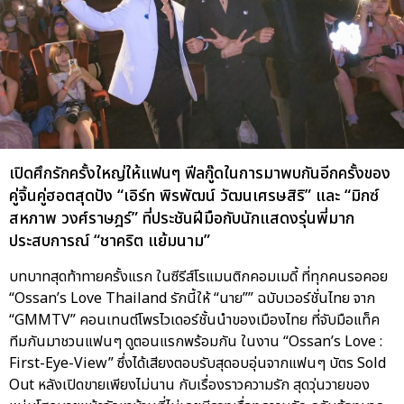
เปิดศึกรักครั้งใหญ่ให้แฟนๆ ฟีลกู๊ดในการมาพบกันอีกครั้งของ
คู่จิ้นคู่ฮอตสุดปัง “เอิร์ท พิรพัฒน์ วัฒนเศรษสิริ” และ “มิกซ์
สหภาพ วงศ์ราษฎร์” ที่ประชันฝีมือกับนักแสดงรุ่นพี่มาก
ประสบการณ์ “ชาคริต แย้มนาม”
บทบาทสุดท้าทายครั้งแรก ในซีรีส์โรแมนติกคอมเมดี้ ที่ทุกคนรอคอย
“Ossan’s Love Thailand รักนี้ให้ “นาย”” ฉบับเวอร์ชั่นไทย จาก
“GMMTV” คอนเทนต์โพรไวเดอร์ชั้นนำของเมืองไทย ที่จับมือแท็ค
ทีมกันมาชวนแฟนๆ ดูตอนแรกพร้อมกัน ในงาน “Ossan’s Love :
First-Eye-View” ซึ่งได้เสียงตอบรับสุดอบอุ่นจากแฟนๆ บัตร Sold
Out หลังเปิดขายเพียงไม่นาน กับเรื่องราวความรัก สุดวุ่นวายของ