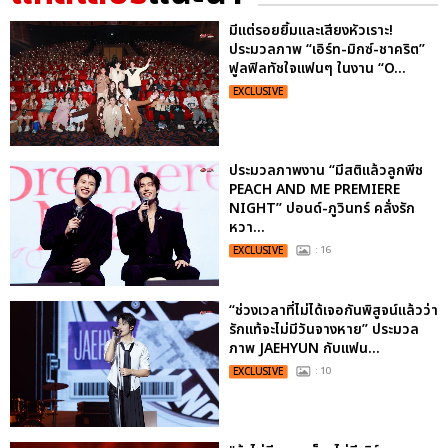
มีแต่รอยยิ้มและเสียงหัวเราะ!
ประมวลภาพ “เอิร์ท-มิกซ์-ชาคริต”
ฟูลฟิลทัชใจแฟนๆ ในงาน “O...
EXCLUSIVE
ประมวลภาพงาน “มีสติแล้วลูกพีช
PEACH AND ME PREMIERE
NIGHT” ปอนด์-ภูวินทร์ คลั่งรัก
หวา...
EXCLUSIVE
: 16
“ช่วงเวลาที่ไม่ได้เจอกันพิสูจน์แล้วว่า
รักแท้จะไม่มีวันจางหาย” ประมวล
ภาพ JAEHYUN กับแฟน...
EXCLUSIVE
: 10