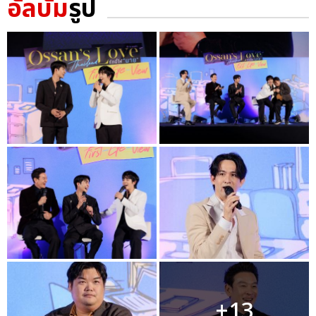
อัลบั้ม
รูป
+13