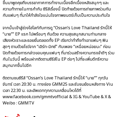
ขึ้นมาพูดคุยถึงบรรยากาศการทำงานเบื้องลึกเบื้องหลังสนุกๆ และ
ความท้าทายในการกำกับ ซีรีส์เรื่องนี้ ปิดท้ายด้วยการถ่ายภาพร่วมกัน
กับแฟนๆ ที่มาให้กำลังใจแน่นโรงภาพยนตร์เก็บเป็นความประทับใจ
จากนั้นเข้าสู่ช่วงไฮไลท์กับการดู “Ossan’s Love Thailand รักนี้ให้
“นาย”” EP แรก ไปพร้อมๆ กันด้วย ความสุขสนุกสนานท่ามกลาง
เสียงหัวเราะและรอยยิ้มตลอดทั้ง EP เรียกว่าทำถึงทำเอาแฟนๆ ฟิน
สุดๆ ตามด้วยโชว์จาก “เอิร์ท-มิกซ์” กับเพลง “เหนื่อยหน่อยนะ” ก่อน
ปิดท้ายด้วยการกล่าวขอบคุณแฟนๆ ที่มาร่วมสร้างความทรงจำดีๆ ร่วม
กันในวันนี้ พร้อมฝากติดตามซีรีส์ใน EP ต่อๆ ไปที่จะเพิ่มดีกรีความ
สนุกมากขึ้นไปอีก
ติดตามชมซีรีส์ “Ossan’s Love Thailand รักนี้ให้ “นาย”” ทุกวัน
จันทร์ เวลา 20:30 น. ทางช่อง GMM25 และรับชมย้อนหลังทาง Viu
เวลา 22:30 น. และอัพเดททุกความเคลื่อนไหวได้ที่
www.facebook.com/gmmtvofficial & IG & YouTube & X &
Weibo : GMMTV