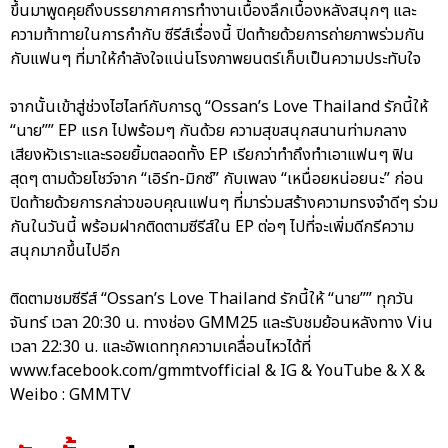
ขึ้นมาพูดคุยถึงบรรยากาศการทำงานเบื้องลึกเบื้องหลังสนุกๆ และ
ความท้าทายในการกำกับ ซีรีส์เรื่องนี้ ปิดท้ายด้วยการถ่ายภาพร่วมกัน
กับแฟนๆ ที่มาให้กำลังใจแน่นโรงภาพยนตร์เก็บเป็นความประทับใจ
จากนั้นเข้าสู่ช่วงไฮไลท์กับการดู “Ossan’s Love Thailand รักนี้ให้
“นาย”” EP แรก ไปพร้อมๆ กันด้วย ความสุขสนุกสนานท่ามกลาง
เสียงหัวเราะและรอยยิ้มตลอดทั้ง EP เรียกว่าทำถึงทำเอาแฟนๆ ฟิน
สุดๆ ตามด้วยโชว์จาก “เอิร์ท-มิกซ์” กับเพลง “เหนื่อยหน่อยนะ” ก่อน
ปิดท้ายด้วยการกล่าวขอบคุณแฟนๆ ที่มาร่วมสร้างความทรงจำดีๆ ร่วม
กันในวันนี้ พร้อมฝากติดตามซีรีส์ใน EP ต่อๆ ไปที่จะเพิ่มดีกรีความ
สนุกมากขึ้นไปอีก
ติดตามชมซีรีส์ “Ossan’s Love Thailand รักนี้ให้ “นาย”” ทุกวัน
จันทร์ เวลา 20:30 น. ทางช่อง GMM25 และรับชมย้อนหลังทาง Viu
เวลา 22:30 น. และอัพเดททุกความเคลื่อนไหวได้ที่
www.facebook.com/gmmtvofficial & IG & YouTube & X &
Weibo : GMMTV