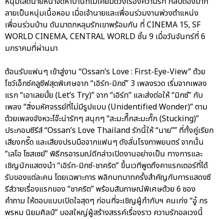
หนุ่มโสดนายหน้าจัดหาบ้านที่ไม่เคยมีดวงเรื่องความรัก กลับต้องมาก
ลายเป็นหนุ่มเนื้อหอม เมื่อเจ้านายและเพื่อนร่วมงานพ่วงตำแหน่ง
เพื่อนร่วมบ้าน ดันมาตกหลุมรักเขาพร้อมกัน ที่ CINEMA 15, SF
WORLD CINEMA, CENTRAL WORLD ชั้น 9 เมื่อวันจันทร์ที่ 6
มกราคมที่ผ่านมา
ต้อนรับแฟนๆ เข้าสู่งาน “Ossan’s Love : First-Eye-View” ด้วย
โชว์เอ็กซ์คลูซีฟสุดพิเศษจาก “เอิร์ท-มิกซ์” 3 เพลงรวด เริ่มจากเพลง
แรก “เอาเลยมั้ย (Let’s Try)” จาก “เอิร์ท” และส่งต่อให้ “มิกซ์” กับ
เพลง “สิ่งมหัศจรรย์ที่ไม่มีรูปแบบ (Unidentified Wonder)” ตาม
ด้วยเพลงจังหวะโจ๊ะน่ารักๆ สนุกๆ “สะมะกึ๊กสะมะกั๊ก (Stucking)”
ประกอบซีรีส์ “Ossan’s Love Thailand รักนี้ให้ “นาย”” ที่ทั้งคู่เรียก
เสียงกรี๊ด และเสียงปรบมือจากแฟนๆ ดังลั่นโรงภาพยนตร์ จากนั้น
“เลโอ โซสเซย์” พิธีกรอารมณ์ดีกล่าวเปิดงานอย่างเป็น ทางการและ
เชิญนักแสดงนำ “เอิร์ท-มิกซ์-ชาคริต” ขึ้นเวทีพูดถึงคาแรกเตอร์ที่ได้
รับของแต่ละคน โดยเฉพาะการ พลิกบทบาทครั้งสำคัญกับการแสดงซี
รีส์วายเรื่องแรกของ “ชาคริต” พร้อมสัมภาษณ์พิเศษด้วย 6 ซอง
คำถาม ให้ตอบแบบเปิดใจสุดๆ ก่อนที่จะเชิญผู้กำกับฯ คนเก่ง “อู๋ กร
พรหม นิยมศิลป์” บอสใหญ่ผู้สร้างสรรค์เรื่องราว ความรักอลเวงนี้