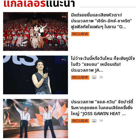
แกลเลอรี
แนะนำ
มีแต่รอยยิ้มและเสียงหัวเราะ!
ประมวลภาพ “เอิร์ท-มิกซ์-ชาคริต”
ฟูลฟิลทัชใจแฟนๆ ในงาน “O...
EXCLUSIVE
ไม่ว่าจะวันนี้หรือวันไหน ก็จะยังภูมิใจ
ในตัว "แจบอม" เหมือนเดิม!
ประมวลภาพ JA...
EXCLUSIVE
: 28
ประมวลภาพ “จอส-กวิน” จัดปาร์ตี้
ริมหาดสุดฮอต ในคอนเสิร์ตครั้งยิ่ง
ใหญ่ “JOSS GAWIN HEAT ...
EXCLUSIVE
: 34