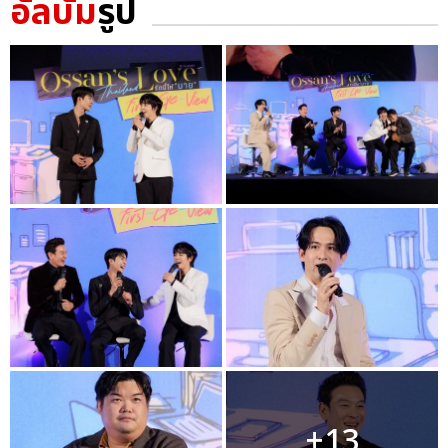
อัลบั้ม
รูป
+13