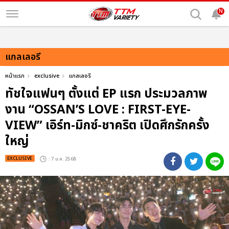
N
แกลเลอรี
หน้าแรก
exclusive
แกลเลอรี
ทัชใจแฟนๆ ตั้งแต่ EP แรก ประมวลภาพ
งาน “OSSAN’S LOVE : FIRST-EYE-
VIEW” เอิร์ท-มิกซ์-ชาคริต เปิดศึกรักครั้ง
ใหญ่
EXCLUSIVE
: 7 ม.ค. 2568