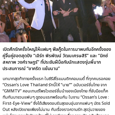
เปิดศึกรักครั้งใหญ่ให้แฟนๆ ฟีลกู๊ดในการมาพบกันอีกครั้งของ
คู่จิ้นคู่ฮอตสุดปัง “เอิร์ท พิรพัฒน์ วัฒนเศรษสิริ” และ “มิกซ์
สหภาพ วงศ์ราษฎร์” ที่ประชันฝีมือกับนักแสดงรุ่นพี่มาก
ประสบการณ์ “ชาคริต แย้มนาม”
บทบาทสุดท้าทายครั้งแรก ในซีรีส์โรแมนติกคอมเมดี้ ที่ทุกคนรอคอย
“Ossan’s Love Thailand รักนี้ให้ “นาย”” ฉบับเวอร์ชั่นไทย จาก
“GMMTV” คอนเทนต์โพรไวเดอร์ชั้นนำของเมืองไทย ที่จับมือแท็ค
ทีมกันมาชวนแฟนๆ ดูตอนแรกพร้อมกัน ในงาน “Ossan’s Love :
First-Eye-View” ซึ่งได้เสียงตอบรับสุดอบอุ่นจากแฟนๆ บัตร Sold
Out หลังเปิดขายเพียงไม่นาน กับเรื่องราวความรัก สุดวุ่นวายของ