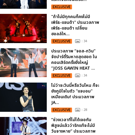
EXCLUSIVE
"ถ้าไม่มีทุกคนก็คงไม่มี
เพิร์ธ-แซนต้า" ประมวลภาพ
เพิร์ธ-แซนต้า เปลี่ยน
ฮอลล์ให...
EXCLUSIVE
: 34
ประมวลภาพ “จอส-กวิน”
จัดปาร์ตี้ริมหาดสุดฮอต ใน
คอนเสิร์ตครั้งยิ่งใหญ่
“JOSS GAWIN HEAT ...
EXCLUSIVE
: 34
ไม่ว่าจะวันนี้หรือวันไหน ก็จะ
ยังภูมิใจในตัว "แจบอม"
เหมือนเดิม! ประมวลภาพ
JA...
EXCLUSIVE
: 28
“ช่วงเวลาที่ไม่ได้เจอกัน
พิสูจน์แล้วว่ารักแท้จะไม่มี
วันจางหาย” ประมวลภาพ