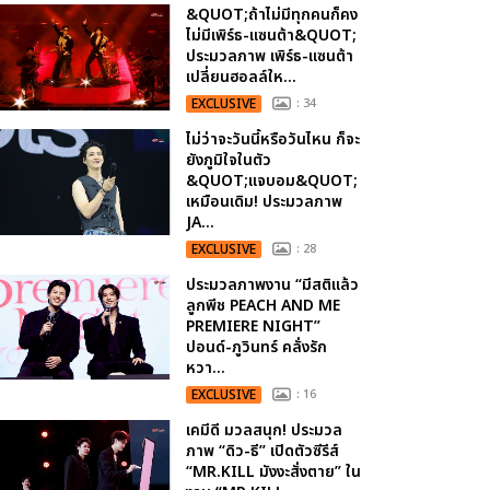
&QUOT;ถ้าไม่มีทุกคนก็คง
ไม่มีเพิร์ธ-แซนต้า&QUOT;
ประมวลภาพ เพิร์ธ-แซนต้า
เปลี่ยนฮอลล์ให...
EXCLUSIVE
: 34
ไม่ว่าจะวันนี้หรือวันไหน ก็จะ
ยังภูมิใจในตัว
&QUOT;แจบอม&QUOT;
เหมือนเดิม! ประมวลภาพ
JA...
EXCLUSIVE
: 28
ประมวลภาพงาน “มีสติแล้ว
ลูกพีช PEACH AND ME
PREMIERE NIGHT”
ปอนด์-ภูวินทร์ คลั่งรัก
หวา...
EXCLUSIVE
: 16
เคมีดี มวลสนุก! ประมวล
ภาพ “ดิว-ธี” เปิดตัวซีรีส์
“MR.KILL มังงะสั่งตาย” ใน