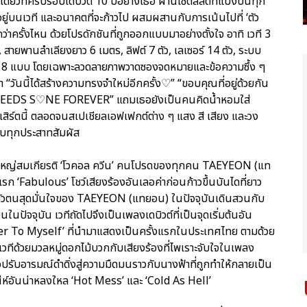
เดี่ยวที่ครบรอบเดบิวต์ 10 ปีอย่างเธอ ผ่านเซ็ตลิสต์ที่แบ่งปันทุก
ืนอยู่บนเวที และอนาคตที่จะก้าวไป ผสมผสานกับการเน้นไปที่ ‘ตัว
ครั้งไหน ด้วยโปรดักชันที่ถูกออกแบบมาอย่างตั้งใจ อาทิ เวที 3
 สายพานลำเลียงยาว 6 เมตร, ลิฟต์ 7 ตัว, เลเซอร์ 14 ตัว, ระบบ
ย 8 แบบ โดยเฉพาะลวดลายภาพวาดซองจดหมายและข้อความซึ้ง ๆ
ันนี้ได้สร้างความทรงจำใหม่อีกครั้ง♡” “ขอบคุณที่อยู่ด้วยกัน
ON NEEDS S♡NE FOREVER” แถมเธอยังเป็นคนคิดน้ำหอมใส่
ิร์ตนี้ ตลอดจนสเปเชียลเอฟเฟกต์ต่าง ๆ แสง สี เสียง และวง
ทบทุกประสาทสัมผัส
่งใหญ่สมเกียรติ ‘โวคอล ควีน’ คนโปรดของทุกคน TAEYEON (แท
‘Fabulous’ โชว์เสียงร้องอันเลอค่าก่อนก้าวขึ้นบันไดที่ยาว
สนอตัวตนสุดมั่นใจของ TAEYEON (แทยอน) ในปัจจุบันเดินสวนกับ
้นในปัจจุบัน เวทีถัดไปจึงเป็นเพลงเดบิวต์ที่เป็นจุดเริ่มต้นอัน
tter To Myself’ ที่นำมาแสดงเป็นครั้งแรกในประเทศไทย ตามด้วย
งเวทีด้วยมวลหมู่ดอกไม้บวกกับเสียงร้องที่ไพเราะจับใจในเพลง
รับอารมณ์ดำดิ่งสู่ความมืดมนราวกับนางฟ้าที่ถูกทำให้กลายเป็น
น่ห์อันน่าหลงใหล ‘Hot Mess’ และ ‘Cold As Hell’