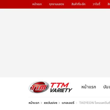
หน้าแรก
ทุกงานแสดง
สินค้าที่ระลึก
วาไรตี้
สิ
หน้าแรก
บัน
หน้าแรก
exclusive
แกลเลอรี
TAEYEON โวคอลควีนตัวจริ