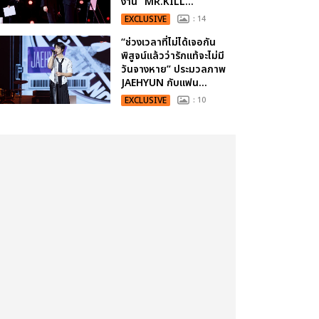
งาน “MR.KILL...
EXCLUSIVE
: 14
“ช่วงเวลาที่ไม่ได้เจอกัน
พิสูจน์แล้วว่ารักแท้จะไม่มี
วันจางหาย” ประมวลภาพ
JAEHYUN กับแฟน...
EXCLUSIVE
: 10