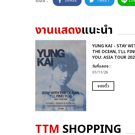
แชร์ :
SHARE
TWEET
LI
งานแสดง
แนะนำ
YUNG KAI - STAY WI
THE OCEAN, I'LL FIN
YOU: ASIA TOUR 202
วันที่แสดง :
01/11/26
จองตั๋ว
TTM
SHOPPING