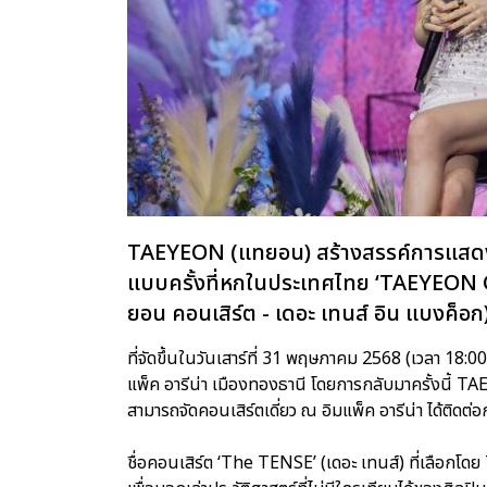
TAEYEON (แทยอน) สร้างสรรค์การแสดงสด
แบบครั้งที่หกในประเทศไทย ‘TAEYEO
ยอน คอนเสิร์ต - เดอะ เทนส์ อิน แบงค็อก
ที่จัดขึ้นในวันเสาร์ที่ 31 พฤษภาคม 2568 (เวลา 18:00
แพ็ค อารีน่า เมืองทองธานี โดยการกลับมาครั้งนี้ T
สามารถจัดคอนเสิร์ตเดี่ยว ณ อิมแพ็ค อารีน่า ได้ติดต่อก
ชื่อคอนเสิร์ต ‘The TENSE’ (เดอะ เทนส์) ที่เลือกโ