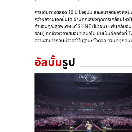
การเดินทางตลอด 10 ปี ปัจจุบัน และอนาคตของศิลปิน
กว่าผลงานเอกชิ้นใด ผ่านทุกเสียงทุกการเคลื่อนไหวใ
คำขอบคุณสุดพิเศษแด่ S♡NE (โซวอน) แฟนคลับอันเป็น
ยอน) ทุกช่วงเวลาเสมอมาเสมอไป นับเป็นอีกครั้งที่
ความสามารถอันน่าจดจำในฐานะ ‘โวคอล ควีนที่ทุกคนเช
อัลบั้ม
รูป