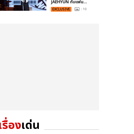
JAEHYUN กับแฟน...
EXCLUSIVE
: 10
เรื่อง
เด่น