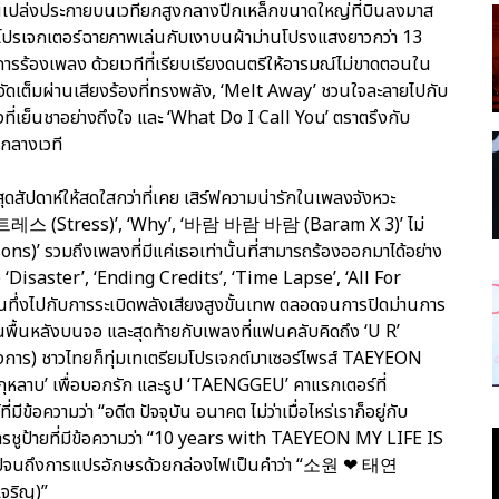
ืนเปล่งประกายบนเวทียกสูงกลางปีกเหล็กขนาดใหญ่ที่บินลงมาส
ช้โปรเจกเตอร์ฉายภาพเล่นกับเงาบนผ้าม่านโปรงแสงยาวกว่า 13
ารร้องเพลง ด้วยเวทีที่เรียบเรียงดนตรีให้อารมณ์ไม่ขาดตอนใน
เต็มผ่านเสียงร้องที่ทรงพลัง, ‘Melt Away’ ชวนใจละลายไปกับ
้องที่เย็นชาอย่างถึงใจ และ ‘What Do I Call You’ ตราตรึงกับ
ากลางเวที
ัปดาห์ให้สดใสกว่าที่เคย เสิร์ฟความน่ารักในเพลงจังหวะ
‘스트레스 (Stress)’, ‘Why’, ‘바람 바람 바람 (Baram X 3)’ ไม่
s)’ รวมถึงเพลงที่มีแค่เธอเท่านั้นที่สามารถร้องออกมาได้อย่าง
ง ‘Disaster’, ‘Ending Credits’, ‘Time Lapse’, ‘All For
คนทึ่งไปกับการระเบิดพลังเสียงสูงขั้นเทพ ตลอดจนการปิดม่านการ
็นพื้นหลังบนจอ และสุดท้ายกับเพลงที่แฟนคลับคิดถึง ‘U R’
งการ) ชาวไทยก็ทุ่มเทเตรียมโปรเจกต์มาเซอร์ไพรส์ TAEYEON
กุหลาบ’ เพื่อบอกรัก และรูป ‘TAENGGEU’ คาแรกเตอร์ที่
ความว่า “อดีต ปัจจุบัน อนาคต ไม่ว่าเมื่อไหร่เราก็อยู่กับ
ูป้ายที่มีข้อความว่า “10 years with TAEYEON MY LIFE IS
จนถึงการแปรอักษรด้วยกล่องไฟเป็นคำว่า “소원 ❤ 태연
จริญ)”