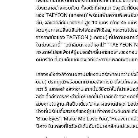
เพื่อบอกเล่าประวัติศาสตร์ที่ไม่มีใครเทียบได้ของศิลปิน
ช่วงเวลาอย่างครบถ้วน ทั้งอดีตที่ผ่านมา ปัจจุบันที่ย
ของ TAEYEON (แทยอน)’ พร้อมเพิ่มความพิเศษยิ่งกว่า
ชั้น, จอแอลอีดีขนาดยักษ์ สูง 10 เมตร กว้าง 46 เมตร,
ควบคุมการเปลี่ยนสีแท่งไฟออฟฟิเชียล, กระดาษโปร
จากลายมือของ TAEYEON (แทยอน) ที่มีความหมายว่า “ว
ในช่วงเวลานี้” “อย่าลืมนะ จดจำเอาไว้” “TAE YE
กระดาษโปรยเพื่อให้ผู้ชมจดจำกลิ่นอายเฉพาะของคอนเส
ดนตรีสด ที่เติมเต็มมิติของเวทีและความเพลิดเพลินแ
เสียงระฆังดังกังวานผสานเสียงดนตรีสะท้อนความยิ
ยอน) ปรากฏตัวพร้อมยกความอลังการมาตั้งแต่เพลงแรก 
กว่า 6 เมตรอย่างสง่างาม จากนั้นวีซีอาร์สั้นก็นำเ
อดีต สื่อถึงการกระทำที่เคยเกิดขึ้นในอดีตกำลังจะเกิดขึ
สวยงามในฐานะศิลปินเดี่ยว ‘I’ และผลงานล่าสุด ‘Le
ช่วงที่เปรียบดั่งสวรรค์ของผู้ชม ทั้งการประดับตกแต่
‘Blue Eyes’, ‘Make Me Love You’, ‘Heaven’ แล้วป
ปีศาจ ในเพลงที่โชว์ไลน์เต้นอันเป็นเอกลักษณ์และเส