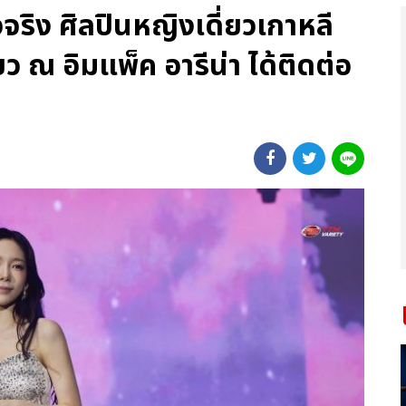
ิง ศิลปินหญิงเดี่ยวเกาหลี
ยว ณ อิมแพ็ค อารีน่า ได้ติดต่อ