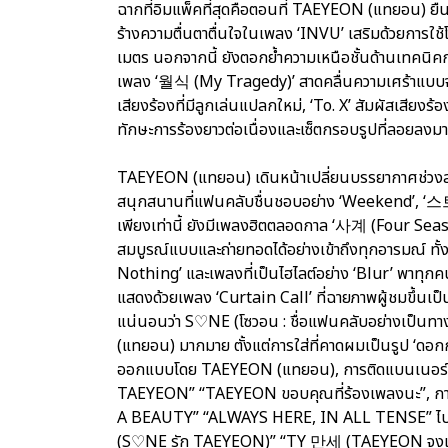
ฉากที่อิมแพ็คที่สุดคือตอนที่ TAEYEON (แทยอน) ย
ร้างความตื่นตาตื่นใจในเพลง ‘INVU’ เสริมด้วยการใ
เมตร นอกจากนี้ ยังตอกย้ำความเหนือชั้นด้านเทคนิคก
เพลง ‘월식 (My Tragedy)’ สาดคลื่นความเศร้าแบบจัด
เสียงร้องที่มีลูกเล่นแปลกใหม่, ‘To. X’ สัมผัสเสียงร
ทักษะการร้องยาวต่อเนื่องและเซ็ตกรอบรูปที่ลอยลงม
TAEYEON (แทยอน) เดินหน้าเปลี่ยนบรรยากาศช่วงสุดส
สนุกสนานที่แฟนคลับชื่นชอบอย่าง ‘Weekend’, 
เพียงเท่านี้ ยังมีเพลงฮิตตลอดกาล ‘사계 (Four Season
สมบูรณ์แบบและถ่ายทอดได้อย่างเข้าถึงทุกอารมณ์ ทั้
Nothing’ และเพลงที่เป็นไฮไลต์อย่าง ‘Blur’ พาทุก
แสดงด้วยเพลง ‘Curtain Call’ ที่ฉายภาพผู้ชมขึ้นเป
แน่นอนว่า S♡NE (โซวอน : ชื่อแฟนคลับอย่างเป็นทา
(แทยอน) มากมาย ตั้งแต่การใส่ที่คาดผมเป็นรูป ‘ดอก
ออกแบบโดย TAEYEON (แทยอน), การติดแบนเนอร์ที่มีข้อ
TAEYEON” “TAEYEON ขอบคุณที่ร้องเพลงนะ”, การช
A BEAUTY” “ALWAYS HERE, IN ALL TENSE” ไป
(S♡NE รัก TAEYEON)” “TY 만세 (TAEYEON จงเ