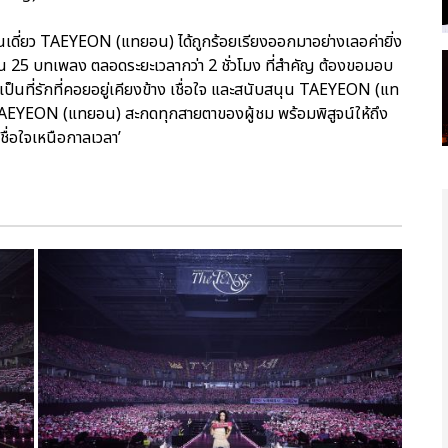
เดี่ยว TAEYEON (แทยอน) ได้ถูกร้อยเรียงออกมาอย่างเลอค่ายิ่ง
น 25 บทเพลง ตลอดระยะเวลากว่า 2 ชั่วโมง ที่สำคัญ ต้องขอมอบ
ที่รักที่คอยอยู่เคียงข้าง เชื่อใจ และสนับสนุน TAEYEON (แท
 TAEYEON (แทยอน) สะกดทุกสายตาของผู้ชม พร้อมพิสูจน์ให้ถึง
ื่อใจเหนือกาลเวลา’