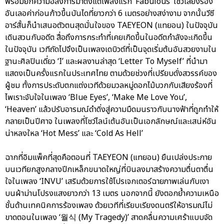
พร้อมยกความอลังการมาตั้งแต่เพลงแรก ‘Fabulous’ โชว์เสียงร้อง
อันเลอค่าก่อนก้าวขึ้นบันไดที่ยาวกว่า 6 เมตรอย่างสง่างาม จากนั้นวีซี
อาร์สั้นก็นำเสนอตัวตนสุดมั่นใจของ TAEYEON (แทยอน) ในปัจจุบัน
เดินสวนกับอดีต สื่อถึงการกระทำที่เคยเกิดขึ้นในอดีตกำลังจะเกิดขึ้น
ในปัจจุบัน เวทีถัดไปจึงเป็นเพลงเดบิวต์ที่เป็นจุดเริ่มต้นอันสวยงามใน
ฐานะศิลปินเดี่ยว ‘I’ และผลงานล่าสุด ‘Letter To Myself’ ที่นำมา
แสดงเป็นครั้งแรกในประเทศไทย ตามด้วยช่วงที่เปรียบดั่งสวรรค์ของ
ผู้ชม ทั้งการประดับตกแต่งเวทีด้วยมวลหมู่ดอกไม้บวกกับเสียงร้องที่
ไพเราะจับใจในเพลง ‘Blue Eyes’, ‘Make Me Love You’,
‘Heaven’ แล้วปรับอารมณ์ดำดิ่งสู่ความมืดมนราวกับนางฟ้าที่ถูกทำให้
กลายเป็นปีศาจ ในเพลงที่โชว์ไลน์เต้นอันเป็นเอกลักษณ์และเสน่ห์อัน
น่าหลงใหล ‘Hot Mess’ และ ‘Cold As Hell’
ฉากที่อิมแพ็คที่สุดคือตอนที่ TAEYEON (แทยอน) ยืนเปล่งประกาย
บนเวทียกสูงกลางปีกเหล็กขนาดใหญ่ที่บินลงมาสร้างความตื่นตาตื่น
ใจในเพลง ‘INVU’ เสริมด้วยการใช้โปรเจกเตอร์ฉายภาพเล่นกับเงา
บนผ้าม่านโปรงแสงยาวกว่า 13 เมตร นอกจากนี้ ยังตอกย้ำความเหนือ
ชั้นด้านเทคนิคการร้องเพลง ด้วยเวทีที่เรียบเรียงดนตรีให้อารมณ์ไม่
ขาดตอนในเพลง ‘월식 (My Tragedy)’ สาดคลื่นความเศร้าแบบจัด