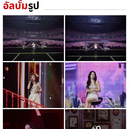
อัลบั้ม
รูป