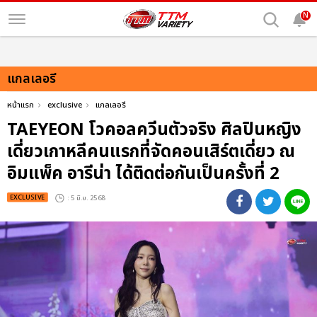
N
แกลเลอรี
หน้าแรก
exclusive
แกลเลอรี
TAEYEON โวคอลควีนตัวจริง ศิลปินหญิง
เดี่ยวเกาหลีคนแรกที่จัดคอนเสิร์ตเดี่ยว ณ
อิมแพ็ค อารีน่า ได้ติดต่อกันเป็นครั้งที่ 2
EXCLUSIVE
: 5 มิ.ย. 2568