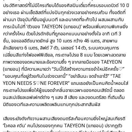
ประวัติศาสตร์ที่ไม่มีใครเทียบได้ของศิลปินเดี่ยวที่ครบรอบเดบิวต์ 10 ปี
อย่างเธอ ผ่านเซ็ตลิสต์ที่แบ่งปันทุกช่วงเวลาอย่างครบถ้วน ทั้งอดีตที่
ผ่านมา ปัจจุบันที่ยืนอยู่บนเวที และอนาคตที่จะก้าวไป ผสมผสานกับ
การเน้นไปที่ ‘ตัวของ TAEYEON (แทยอน)’ พร้อมเพิ่มความพิเศษยิ่ง
กว่าครั้งไหน ด้วยโปรดักชันที่ถูกออกแบบมาอย่างตั้งใจ อาทิ เวที 3
ชั้น, จอแอลอีดีขนาดยักษ์ สูง 10 เมตร กว้าง 46 เมตร, สายพาน
ลำเลียงยาว 6 เมตร, ลิฟต์ 7 ตัว, เลเซอร์ 14 ตัว, ระบบควบคุมการ
เปลี่ยนสีแท่งไฟออฟฟิเชียล, กระดาษโปรย 8 แบบ โดยเฉพาะลวดลาย
ภาพวาดซองจดหมายและข้อความซึ้ง ๆ จากลายมือของ TAEYEON
(แทยอน) ที่มีความหมายว่า “วันนี้ได้สร้างความทรงจำใหม่อีกครั้ง♡”
“ขอบคุณที่อยู่ด้วยกันในช่วงเวลานี้” “อย่าลืมนะ จดจำเอาไว้” “TAE
YEON NEEDS S♡NE FOREVER” แถมเธอยังเป็นคนคิดน้ำหอมใส่
กระดาษโปรยเพื่อให้ผู้ชมจดจำกลิ่นอายเฉพาะของคอนเสิร์ตนี้ ตลอด
จนสเปเชียลเอฟเฟกต์ต่าง ๆ แสง สี เสียง และวงดนตรีสด ที่เติมเต็ม
มิติของเวทีและความเพลิดเพลินแทบทุกประสาทสัมผัส
เสียงระฆังดังกังวานผสานเสียงดนตรีสะท้อนความยิ่งใหญ่สมเกียรติ
‘โวคอล ควีน’ คนโปรดของทุกคน TAEYEON (แทยอน) ปรากฏตัว