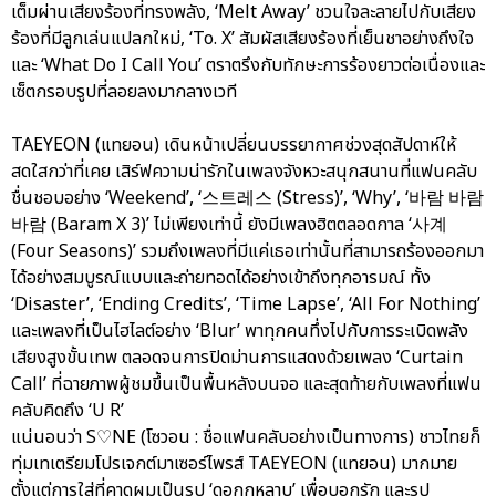
เต็มผ่านเสียงร้องที่ทรงพลัง, ‘Melt Away’ ชวนใจละลายไปกับเสียง
ร้องที่มีลูกเล่นแปลกใหม่, ‘To. X’ สัมผัสเสียงร้องที่เย็นชาอย่างถึงใจ
และ ‘What Do I Call You’ ตราตรึงกับทักษะการร้องยาวต่อเนื่องและ
เซ็ตกรอบรูปที่ลอยลงมากลางเวที
TAEYEON (แทยอน) เดินหน้าเปลี่ยนบรรยากาศช่วงสุดสัปดาห์ให้
สดใสกว่าที่เคย เสิร์ฟความน่ารักในเพลงจังหวะสนุกสนานที่แฟนคลับ
ชื่นชอบอย่าง ‘Weekend’, ‘스트레스 (Stress)’, ‘Why’, ‘바람 바람
바람 (Baram X 3)’ ไม่เพียงเท่านี้ ยังมีเพลงฮิตตลอดกาล ‘사계
(Four Seasons)’ รวมถึงเพลงที่มีแค่เธอเท่านั้นที่สามารถร้องออกมา
ได้อย่างสมบูรณ์แบบและถ่ายทอดได้อย่างเข้าถึงทุกอารมณ์ ทั้ง
‘Disaster’, ‘Ending Credits’, ‘Time Lapse’, ‘All For Nothing’
และเพลงที่เป็นไฮไลต์อย่าง ‘Blur’ พาทุกคนทึ่งไปกับการระเบิดพลัง
เสียงสูงขั้นเทพ ตลอดจนการปิดม่านการแสดงด้วยเพลง ‘Curtain
Call’ ที่ฉายภาพผู้ชมขึ้นเป็นพื้นหลังบนจอ และสุดท้ายกับเพลงที่แฟน
คลับคิดถึง ‘U R’
แน่นอนว่า S♡NE (โซวอน : ชื่อแฟนคลับอย่างเป็นทางการ) ชาวไทยก็
ทุ่มเทเตรียมโปรเจกต์มาเซอร์ไพรส์ TAEYEON (แทยอน) มากมาย
ตั้งแต่การใส่ที่คาดผมเป็นรูป ‘ดอกกุหลาบ’ เพื่อบอกรัก และรูป