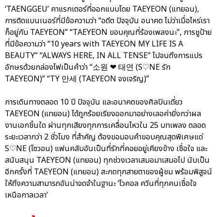
‘TAENGGEU’ คาแรกเตอร์ที่ออกแบบโดย TAEYEON (แทยอน),
การติดแบนเนอร์ที่มีข้อความว่า “อดีต ปัจจุบัน อนาคต ไม่ว่าเมื่อไหร่เรา
ก็อยู่กับ TAEYEON” “TAEYEON ขอบคุณที่ร้องเพลงนะ”, การชูป้าย
ที่มีข้อความว่า “10 years with TAEYEON MY LIFE IS A
BEAUTY” “ALWAYS HERE, IN ALL TENSE” ไปจนถึงการแปร
อักษรด้วยกล่องไฟเป็นคำว่า “소원 ❤ 태연 (S♡NE รัก
TAEYEON)” “TY 만세 (TAEYEON จงเจริญ)”
การเดินทางตลอด 10 ปี ปัจจุบัน และอนาคตของศิลปินเดี่ยว
TAEYEON (แทยอน) ได้ถูกร้อยเรียงออกมาอย่างเลอค่ายิ่งกว่าผล
งานเอกชิ้นใด ผ่านทุกเสียงทุกการเคลื่อนไหวใน 25 บทเพลง ตลอด
ระยะเวลากว่า 2 ชั่วโมง ที่สำคัญ ต้องขอมอบคำขอบคุณสุดพิเศษแด่
S♡NE (โซวอน) แฟนคลับอันเป็นที่รักที่คอยอยู่เคียงข้าง เชื่อใจ และ
สนับสนุน TAEYEON (แทยอน) ทุกช่วงเวลาเสมอมาเสมอไป นับเป็น
อีกครั้งที่ TAEYEON (แทยอน) สะกดทุกสายตาของผู้ชม พร้อมพิสูจน์
ให้ถึงความสามารถอันน่าจดจำในฐานะ ‘โวคอล ควีนที่ทุกคนเชื่อใจ
เหนือกาลเวลา’