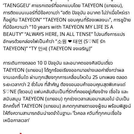
‘TAENGGEU’ คาแรกเตอร์ที่ออกแบบโดย TAEYEON (แทยอน),
การติดแบนเนอร์ที่มีข้อความว่า “อดีต ปัจจุบัน อนาคต ไม่ว่าเมื่อไหร่เรา
ก็อยู่กับ TAEYEON” “TAEYEON ขอบคุณที่ร้องเพลงนะ”, การชูป้าย
ที่มีข้อความว่า “10 years with TAEYEON MY LIFE IS A
BEAUTY” “ALWAYS HERE, IN ALL TENSE” ไปจนถึงการแปร
อักษรด้วยกล่องไฟเป็นคำว่า “소원 ❤ 태연 (S♡NE รัก
TAEYEON)” “TY 만세 (TAEYEON จงเจริญ)”
การเดินทางตลอด 10 ปี ปัจจุบัน และอนาคตของศิลปินเดี่ยว
TAEYEON (แทยอน) ได้ถูกร้อยเรียงออกมาอย่างเลอค่ายิ่งกว่าผล
งานเอกชิ้นใด ผ่านทุกเสียงทุกการเคลื่อนไหวใน 25 บทเพลง ตลอด
ระยะเวลากว่า 2 ชั่วโมง ที่สำคัญ ต้องขอมอบคำขอบคุณสุดพิเศษแด่
S♡NE (โซวอน) แฟนคลับอันเป็นที่รักที่คอยอยู่เคียงข้าง เชื่อใจ และ
สนับสนุน TAEYEON (แทยอน) ทุกช่วงเวลาเสมอมาเสมอไป นับเป็น
อีกครั้งที่ TAEYEON (แทยอน) สะกดทุกสายตาของผู้ชม พร้อมพิสูจน์
ให้ถึงความสามารถอันน่าจดจำในฐานะ ‘โวคอล ควีนที่ทุกคนเชื่อใจ
เหนือกาลเวลา’