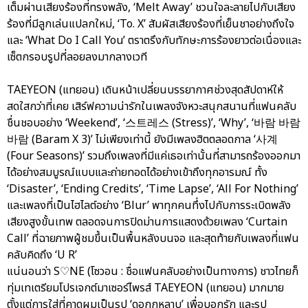
เต็มผ่านเสียงร้องที่ทรงพลัง, ‘Melt Away’ ชวนใจละลายไปกับเสียง
ร้องที่มีลูกเล่นแปลกใหม่, ‘To. X’ สัมผัสเสียงร้องที่เย็นชาอย่างถึงใจ
และ ‘What Do I Call You’ ตราตรึงกับทักษะการร้องยาวต่อเนื่องและ
เซ็ตกรอบรูปที่ลอยลงมากลางเวที
TAEYEON (แทยอน) เดินหน้าเปลี่ยนบรรยากาศช่วงสุดสัปดาห์ให้
สดใสกว่าที่เคย เสิร์ฟความน่ารักในเพลงจังหวะสนุกสนานที่แฟนคลับ
ชื่นชอบอย่าง ‘Weekend’, ‘스트레스 (Stress)’, ‘Why’, ‘바람 바람
바람 (Baram X 3)’ ไม่เพียงเท่านี้ ยังมีเพลงฮิตตลอดกาล ‘사계
(Four Seasons)’ รวมถึงเพลงที่มีแค่เธอเท่านั้นที่สามารถร้องออกมา
ได้อย่างสมบูรณ์แบบและถ่ายทอดได้อย่างเข้าถึงทุกอารมณ์ ทั้ง
‘Disaster’, ‘Ending Credits’, ‘Time Lapse’, ‘All For Nothing’
และเพลงที่เป็นไฮไลต์อย่าง ‘Blur’ พาทุกคนทึ่งไปกับการระเบิดพลัง
เสียงสูงขั้นเทพ ตลอดจนการปิดม่านการแสดงด้วยเพลง ‘Curtain
Call’ ที่ฉายภาพผู้ชมขึ้นเป็นพื้นหลังบนจอ และสุดท้ายกับเพลงที่แฟน
คลับคิดถึง ‘U R’
แน่นอนว่า S♡NE (โซวอน : ชื่อแฟนคลับอย่างเป็นทางการ) ชาวไทยก็
ทุ่มเทเตรียมโปรเจกต์มาเซอร์ไพรส์ TAEYEON (แทยอน) มากมาย
ตั้งแต่การใส่ที่คาดผมเป็นรูป ‘ดอกกุหลาบ’ เพื่อบอกรัก และรูป