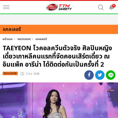
N
แกลเลอรี
หน้าแรก
exclusive
แกลเลอรี
TAEYEON โวคอลควีนตัวจริง ศิลปินหญิง
เดี่ยวเกาหลีคนแรกที่จัดคอนเสิร์ตเดี่ยว ณ
อิมแพ็ค อารีน่า ได้ติดต่อกันเป็นครั้งที่ 2
EXCLUSIVE
: 5 มิ.ย. 2568