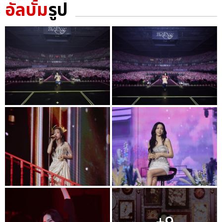
อัลบั้ม
รูป