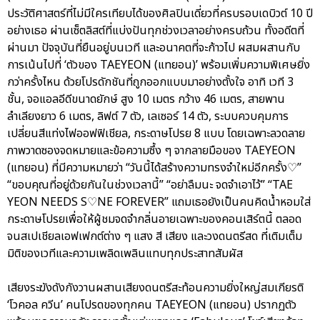
ประวัติศาสตร์ที่ไม่มีใครเทียบได้ของศิลปินเดี่ยวที่ครบรอบเดบิวต์ 10 ปี
อย่างเธอ ผ่านเซ็ตลิสต์ที่แบ่งปันทุกช่วงเวลาอย่างครบถ้วน ทั้งอดีตที่
ผ่านมา ปัจจุบันที่ยืนอยู่บนเวที และอนาคตที่จะก้าวไป ผสมผสานกับ
การเน้นไปที่ ‘ตัวของ TAEYEON (แทยอน)’ พร้อมเพิ่มความพิเศษยิ่ง
กว่าครั้งไหน ด้วยโปรดักชันที่ถูกออกแบบมาอย่างตั้งใจ อาทิ เวที 3
ชั้น, จอแอลอีดีขนาดยักษ์ สูง 10 เมตร กว้าง 46 เมตร, สายพาน
ลำเลียงยาว 6 เมตร, ลิฟต์ 7 ตัว, เลเซอร์ 14 ตัว, ระบบควบคุมการ
เปลี่ยนสีแท่งไฟออฟฟิเชียล, กระดาษโปรย 8 แบบ โดยเฉพาะลวดลาย
ภาพวาดซองจดหมายและข้อความซึ้ง ๆ จากลายมือของ TAEYEON
(แทยอน) ที่มีความหมายว่า “วันนี้ได้สร้างความทรงจำใหม่อีกครั้ง♡”
“ขอบคุณที่อยู่ด้วยกันในช่วงเวลานี้” “อย่าลืมนะ จดจำเอาไว้” “TAE
YEON NEEDS S♡NE FOREVER” แถมเธอยังเป็นคนคิดน้ำหอมใส่
กระดาษโปรยเพื่อให้ผู้ชมจดจำกลิ่นอายเฉพาะของคอนเสิร์ตนี้ ตลอด
จนสเปเชียลเอฟเฟกต์ต่าง ๆ แสง สี เสียง และวงดนตรีสด ที่เติมเต็ม
มิติของเวทีและความเพลิดเพลินแทบทุกประสาทสัมผัส
เสียงระฆังดังกังวานผสานเสียงดนตรีสะท้อนความยิ่งใหญ่สมเกียรติ
‘โวคอล ควีน’ คนโปรดของทุกคน TAEYEON (แทยอน) ปรากฏตัว