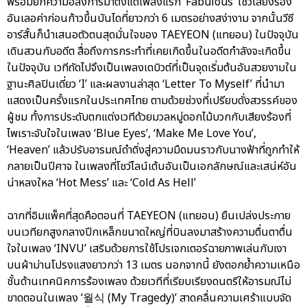
พร้อมยกความอลังการมาตั้งแต่เพลงแรก ‘Fabulous’ โชว์เสียงร้อง
อันเลอค่าก่อนก้าวขึ้นบันไดที่ยาวกว่า 6 เมตรอย่างสง่างาม จากนั้นวีซี
อาร์สั้นก็นำเสนอตัวตนสุดมั่นใจของ TAEYEON (แทยอน) ในปัจจุบัน
เดินสวนกับอดีต สื่อถึงการกระทำที่เคยเกิดขึ้นในอดีตกำลังจะเกิดขึ้น
ในปัจจุบัน เวทีถัดไปจึงเป็นเพลงเดบิวต์ที่เป็นจุดเริ่มต้นอันสวยงามใน
ฐานะศิลปินเดี่ยว ‘I’ และผลงานล่าสุด ‘Letter To Myself’ ที่นำมา
แสดงเป็นครั้งแรกในประเทศไทย ตามด้วยช่วงที่เปรียบดั่งสวรรค์ของ
ผู้ชม ทั้งการประดับตกแต่งเวทีด้วยมวลหมู่ดอกไม้บวกกับเสียงร้องที่
ไพเราะจับใจในเพลง ‘Blue Eyes’, ‘Make Me Love You’,
‘Heaven’ แล้วปรับอารมณ์ดำดิ่งสู่ความมืดมนราวกับนางฟ้าที่ถูกทำให้
กลายเป็นปีศาจ ในเพลงที่โชว์ไลน์เต้นอันเป็นเอกลักษณ์และเสน่ห์อัน
น่าหลงใหล ‘Hot Mess’ และ ‘Cold As Hell’
ฉากที่อิมแพ็คที่สุดคือตอนที่ TAEYEON (แทยอน) ยืนเปล่งประกาย
บนเวทียกสูงกลางปีกเหล็กขนาดใหญ่ที่บินลงมาสร้างความตื่นตาตื่น
ใจในเพลง ‘INVU’ เสริมด้วยการใช้โปรเจกเตอร์ฉายภาพเล่นกับเงา
บนผ้าม่านโปรงแสงยาวกว่า 13 เมตร นอกจากนี้ ยังตอกย้ำความเหนือ
ชั้นด้านเทคนิคการร้องเพลง ด้วยเวทีที่เรียบเรียงดนตรีให้อารมณ์ไม่
ขาดตอนในเพลง ‘월식 (My Tragedy)’ สาดคลื่นความเศร้าแบบจัด