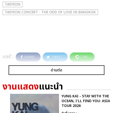
TAEYEON
TAEYEON CONCERT - THE ODD OF LOVE IN BANGKOK
แชร์ :
SHARE
TWEET
LINE
อ่านต่อ
งานแสดง
แนะนำ
YUNG KAI - STAY WITH THE
OCEAN, I'LL FIND YOU: ASIA
TOUR 2026