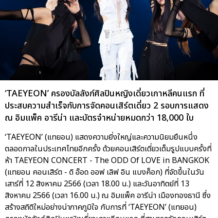
‘TAEYEON’ ครองบัลลังก์ศิลปินหญิงเดี่ยวเกาหลีคนแรก ที่
ประสบความสำเร็จกับการจัดคอนเสิร์ตเดี่ยว 2 รอบการแสดง
ณ อิมแพ็ค อารีน่า และบัตรจำหน่ายหมดกว่า 18,000 ใบ
‘TAEYEON’ (แทยอน) แสดงความยิ่งใหญ่และความนิยมยืนหนึ่ง
ตลอดกาลในประเทศไทยอีกครั้ง ด้วยคอนเสิร์ตเดี่ยวเต็มรูปแบบครั้งที่
ห้า TAEYEON CONCERT - The ODD Of LOVE in BANGKOK
(แทยอน คอนเสิร์ต - ดิ อ๊อด ออฟ เลิฟ อิน แบงค็อก) ที่จัดขึ้นในวัน
เสาร์ที่ 12 สิงหาคม 2566 (เวลา 18.00 น.) และวันอาทิตย์ที่ 13
สิงหาคม 2566 (เวลา 16.00 น.) ณ อิมแพ็ค อารีน่า เมืองทองธานี ซึ่ง
สร้างสถิติใหม่อย่างน่าภาคภูมิใจ กับการที่ ‘TAEYEON’ (แทยอน)