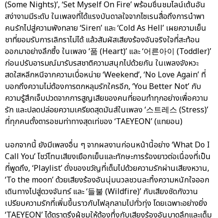
(Some Nights)’, ‘Set Myself On Fire’ พร้อมชื่นชมไลน์เต้นอัน
สง่างามมีระดับ ในเพลงที่ได้แรงบันดาลใจจากไซเรนสื่อถึงการนำพา
คนรักไปสู่ความพังทลาย ‘Siren’ และ ‘Cold As Hell’ เผยความเย็น
ชาที่ยอมรับการเลิกราไม่ได้ แล้วสัมผัสเสียงร้องอันจริงใจที่สะท้อน
ออกมาอย่างลึกซึ้ง ในเพลง ‘품 (Heart)’ และ ‘어른아이 (Toddler)’
ก่อนปรับอารมณ์มารับรสชาติความสนุกไปด้วยกัน ในเพลงจังหวะ
สดใสหลีกหนีจากความเบื่อหน่าย ‘Weekend’, ‘No Love Again’ ที่
บอกถึงความไม่ต้องการตกหลุมรักใครอีก, ‘You Better Not’ กับ
ความรู้สึกเจ็บปวดจากการสูญเสียของคนที่ยอมทำทุกอย่างเพื่อความ
รัก และปลดปล่อยความเครียดสุดมันส์ในเพลง ‘스트레스 (Stress)’
ที่ทุกคนตั้งตารอชมท่าทางสุดเท่ของ ‘TAEYEON’ (แทยอน)
นอกจากนี้ ยังมีเพลงอื่น ๆ จากผลงานก่อนหน้านี้อย่าง ‘What Do I
Call You’ โชว์โทนเสียงเยือกเย็นและทักษะการร้องยาวต่อเนื่องที่เป็น
ที่พูดถึง, ‘Playlist’ ดั่งของขวัญที่เต็มไปด้วยความรักผ่านเสียงหวาน,
‘To the moon’ ด้วยเสียงร้องอันนุ่มนวลชวนละทิ้งความหนักใจออก
เดินทางไปสู่ดวงจันทร์ และ ‘들불 (Wildfire)’ กับเสียงชัดกังวาน
เปรียบความรักที่เพิ่มขึ้นราวกับไฟลุกลามไปทั่วทุ่ง โดยเฉพาะอย่างยิ่ง
‘TAEYEON’ ได้ตราตรึงผู้ชมให้ต้องทึ่งกับเสียงร้องอันบาดลึกและเต็ม