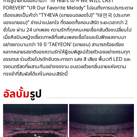
การชูป้ายที่มีข้อความว่า “16 Years to ∞ WE WILL LAST
FOREVER” “UR Our Favorite Melody” ไปจนถึงการแปรกระดาษ
เรืองแสงเป็นคำว่า “TY4EVA (แทยอนตลอดไป)” “태연국 (ประเทศ
ของแทยอน)” ช่างน่าแปลกใจ ที่ตลอดทั้งคอนเสิร์ต ระยะเวลากว่า 2
ชั่วโมง ผ่าน 24 บทเพลง ความรักที่ทุกคนเคยเชื่อกลับต้องเปลี่ยนไป
เมื่อศิลปินหญิงเดี่ยวเกาหลีที่แฟนเพลงเชื่อใจและรับฟังผลงานมา
อย่างยาวนานกว่า 16 ปี ‘TAEYEON’ (แทยอน) สามารถร้อยเรียง
หลากหลายรสชาติของความรักให้ผู้ชมพิสูจน์ด้วยตัวเองอย่างครบทุก
อรรถรส ร่วมด้วยโปรดักชันตระการตา แสง สี เสียง พื้นเวที LED และ
วงดนตรีสดที่ผสานกันอย่างงดงาม อบอวลด้วยกลิ่นอายแห่งความ
ทรงจำที่สัมผัสได้แค่ในคอนเสิร์ตนี้
อัลบั้ม
รูป