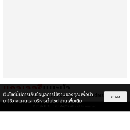
แกลเลอรี
แนะนำ
เว็บไซต์นี้มีการเก็บข้อมูลการใช้งานของคุณเพื่อนำ
เกี่ยวกับเรา
ติดต่อลงโฆษณา
ติดต่อเรา
ตกลง
TAEYEON โวคอลควีนตัวจริง
มาใช้วางแผนและบริหารเว็บไซต์
อ่านเพิ่มเติม
ศิลปินหญิงเดี่ยวเกาหลีคนแรกที่จัด
© 2026
THAITICKETMAJOR
All Rights Reserved.
คอนเสิร์ตเดี่ยว ณ อิมแพ็ค อา...
EXCLUSIVE