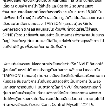
ครองบัลลังก์ศิลปินหญิงเดี่ยวเกาหลีคนแรก ที่สามารถจัดคอนเสิร์ต
เดี่ยว ณ อิมแพ็ค อารีน่า ได้สำเร็จ และบัตรทั้ง 2 รอบการแสดง
จำหน่ายหมดเกลี้ยงทุกที่นั่งอย่างรวดเร็ว รวมจำนวนกว่า 18,000 ใบ
ไม่เพียงเท่านี้ ทางผู้จัด บริษัท เอสเอ็ม ทรู จำกัด ได้เฉลิมฉลองการมา
เยือนแฟนคลับชาวไทยของ ‘TAEYEON’ (แทยอน) วง Girls’
Generation (เกิร์ลส์ เจเนอเรชั่น) ด้วยพื้นที่ที่จัดเตรียมไว้สำหรับ
S♡NE (โซวอน : ชื่อแฟนคลับอย่างเป็นทางการ) ทั้งภาพศิลปินขนาด
ใหญ่, โซนถ่ายรูปกับแบนเนอร์ศิลปิน, แท่งไฟประจำวงสุดอลังการ ไป
จนถึงโฟโต้ บูธ เพื่อร่วมเก็บภาพเป็นที่ระลึก
เพียงแค่เสียงร้องเปล่งออกมาประโยคเดียวว่า “So INVU” ก็สะกดให้
ผู้ชมใจเต้นแรงไปกับการปรากฏตัวอย่างทรงพลังของ โวคอล ควีน
‘TAEYEON’ (แทยอน) ท่ามกลางเสียงเชียร์ที่เรียกชื่อและร้องตามกระ
หึ่มฮอลล์ ยืนยันถึงการเริ่มต้นคอนเสิร์ตอย่างเป็นทางการ ในเพลง
เมกะฮิตที่กวาดอันดับ 1 บนชาร์ตทั่วโลก ‘INVU’ ถ่ายทอดความรักที่
ทุ่มเท เหนื่อยล้าอยู่ฝ่ายเดียวจนอิจฉาที่อีกฝ่ายช่างแตกต่าง หลังจาก
นั้นได้พาผู้ชมหลงใหลไปกับอารมณ์อันละเอียดอ่อนอย่างควบคุมไม่ได้
ผ่านเพลงรักแสนร้าวราน ‘Can't Control Myself’, ‘그런 밤