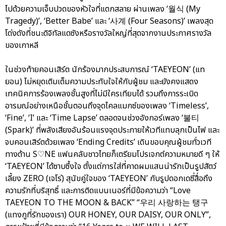
ไปด้วยความเจ็บปวดของหัวใจที่แตกสลาย ผ่านเพลง ‘월식 (My
Tragedy)’, ‘Better Babe’ และ ‘사계 (Four Seasons)’ เพลงสุด
โด่งดังที่ชนะดิจิทัลแดซังหรือรางวัลใหญ่ที่สุดจากงานประกาศรางวัล
ของเกาหลี
ในช่วงท้ายคอนเสิร์ต นักร้องมากประสบการณ์ ‘TAEYEON’ (แท
ยอน) ไม่หยุดเติมเต็มความประทับใจให้กับผู้ชม และยังคงแสดง
เทคนิคการร้องเพลงชั้นสูงที่ไม่มีใครเทียบได้ รวมถึงการระเบิด
อารมณ์อย่างเหนือชั้นตอนถึงจุดไคลแมกซ์ของเพลง ‘Timeless’,
‘Fine’, ‘I’ และ ‘Time Lapse’ ตลอดจนช่วงอังกอร์เพลง ‘불티
(Spark)’ ที่พลังเสียงอันร้อนแรงจุดประกายให้เวทีแทบลุกเป็นไฟ และ
จบคอนเสิร์ตด้วยเพลง ‘Ending Credits’ เดินขอบคุณผู้ชมทั่วเวที
ทางด้าน S♡NE แฟนคลับชาวไทยก็เตรียมโปรเจกต์ความหมายดี ๆ ให้
‘TAEYEON’ ได้ซาบซึ้งใจ ตั้งแต่การใส่ที่คาดผมแสนน่ารักเป็นรูปสัตว์
เลี้ยง ZERO (เจโร่) สุนัขคู่ใจของ ‘TAEYEON’ กับรูปดอกเดซี่สื่อถึง
ความรักที่บริสุทธิ์ และการติดแบนเนอร์ที่มีข้อความว่า “Love
TAEYEON TO THE MOON & BACK” “우리 사랑하는 탱구
(แทงกูที่รักของเรา) OUR HONEY, OUR DAISY, OUR ONLY”,