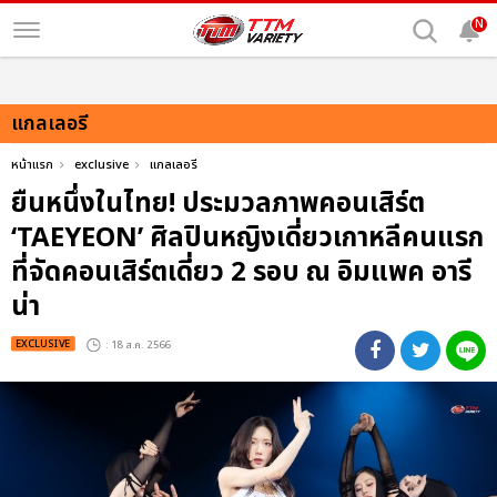
N
แกลเลอรี
หน้าแรก
exclusive
แกลเลอรี
ยืนหนึ่งในไทย! ประมวลภาพคอนเสิร์ต
‘TAEYEON’ ศิลปินหญิงเดี่ยวเกาหลีคนแรก
ที่จัดคอนเสิร์ตเดี่ยว 2 รอบ ณ อิมแพค อารี
น่า
EXCLUSIVE
: 18 ส.ค. 2566