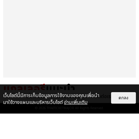
แกลเลอรี
แนะนำ
เว็บไซต์นี้มีการเก็บข้อมูลการใช้งานของคุณเพื่อนำ
เกี่ยวกับเรา
ติดต่อลงโฆษณา
ติดต่อเรา
ตกลง
TAEYEON โวคอลควีนตัวจริง
มาใช้วางแผนและบริหารเว็บไซต์
อ่านเพิ่มเติม
ศิลปินหญิงเดี่ยวเกาหลีคนแรกที่จัด
© 2026
THAITICKETMAJOR
All Rights Reserved.
คอนเสิร์ตเดี่ยว ณ อิมแพ็ค อา...
EXCLUSIVE