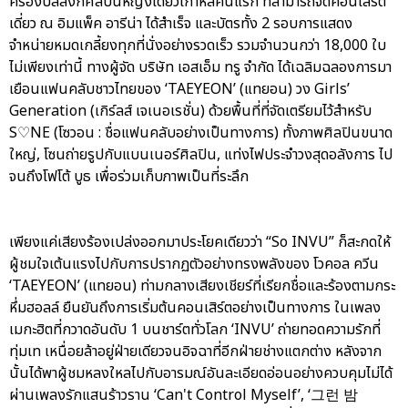
ครองบัลลังก์ศิลปินหญิงเดี่ยวเกาหลีคนแรก ที่สามารถจัดคอนเสิร์ต
เดี่ยว ณ อิมแพ็ค อารีน่า ได้สำเร็จ และบัตรทั้ง 2 รอบการแสดง
จำหน่ายหมดเกลี้ยงทุกที่นั่งอย่างรวดเร็ว รวมจำนวนกว่า 18,000 ใบ
ไม่เพียงเท่านี้ ทางผู้จัด บริษัท เอสเอ็ม ทรู จำกัด ได้เฉลิมฉลองการมา
เยือนแฟนคลับชาวไทยของ ‘TAEYEON’ (แทยอน) วง Girls’
Generation (เกิร์ลส์ เจเนอเรชั่น) ด้วยพื้นที่ที่จัดเตรียมไว้สำหรับ
S♡NE (โซวอน : ชื่อแฟนคลับอย่างเป็นทางการ) ทั้งภาพศิลปินขนาด
ใหญ่, โซนถ่ายรูปกับแบนเนอร์ศิลปิน, แท่งไฟประจำวงสุดอลังการ ไป
จนถึงโฟโต้ บูธ เพื่อร่วมเก็บภาพเป็นที่ระลึก
เพียงแค่เสียงร้องเปล่งออกมาประโยคเดียวว่า “So INVU” ก็สะกดให้
ผู้ชมใจเต้นแรงไปกับการปรากฏตัวอย่างทรงพลังของ โวคอล ควีน
‘TAEYEON’ (แทยอน) ท่ามกลางเสียงเชียร์ที่เรียกชื่อและร้องตามกระ
หึ่มฮอลล์ ยืนยันถึงการเริ่มต้นคอนเสิร์ตอย่างเป็นทางการ ในเพลง
เมกะฮิตที่กวาดอันดับ 1 บนชาร์ตทั่วโลก ‘INVU’ ถ่ายทอดความรักที่
ทุ่มเท เหนื่อยล้าอยู่ฝ่ายเดียวจนอิจฉาที่อีกฝ่ายช่างแตกต่าง หลังจาก
นั้นได้พาผู้ชมหลงใหลไปกับอารมณ์อันละเอียดอ่อนอย่างควบคุมไม่ได้
ผ่านเพลงรักแสนร้าวราน ‘Can't Control Myself’, ‘그런 밤