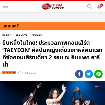
N
แกลเลอรี
หน้าแรก
exclusive
แกลเลอรี
ยืนหนึ่งในไทย! ประมวลภาพคอนเสิร์ต
‘TAEYEON’ ศิลปินหญิงเดี่ยวเกาหลีคนแรก
ที่จัดคอนเสิร์ตเดี่ยว 2 รอบ ณ อิมแพค อารี
น่า
EXCLUSIVE
: 18 ส.ค. 2566