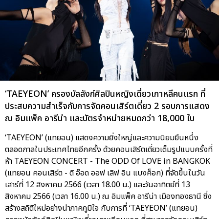
‘TAEYEON’ ครองบัลลังก์ศิลปินหญิงเดี่ยวเกาหลีคนแรก ที่
ประสบความสำเร็จกับการจัดคอนเสิร์ตเดี่ยว 2 รอบการแสดง
ณ อิมแพ็ค อารีน่า และบัตรจำหน่ายหมดกว่า 18,000 ใบ
‘TAEYEON’ (แทยอน) แสดงความยิ่งใหญ่และความนิยมยืนหนึ่ง
ตลอดกาลในประเทศไทยอีกครั้ง ด้วยคอนเสิร์ตเดี่ยวเต็มรูปแบบครั้งที่
ห้า TAEYEON CONCERT - The ODD Of LOVE in BANGKOK
(แทยอน คอนเสิร์ต - ดิ อ๊อด ออฟ เลิฟ อิน แบงค็อก) ที่จัดขึ้นในวัน
เสาร์ที่ 12 สิงหาคม 2566 (เวลา 18.00 น.) และวันอาทิตย์ที่ 13
สิงหาคม 2566 (เวลา 16.00 น.) ณ อิมแพ็ค อารีน่า เมืองทองธานี ซึ่ง
สร้างสถิติใหม่อย่างน่าภาคภูมิใจ กับการที่ ‘TAEYEON’ (แทยอน)