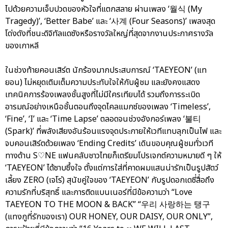
ไปด้วยความเจ็บปวดของหัวใจที่แตกสลาย ผ่านเพลง ‘월식 (My
Tragedy)’, ‘Better Babe’ และ ‘사계 (Four Seasons)’ เพลงสุด
โด่งดังที่ชนะดิจิทัลแดซังหรือรางวัลใหญ่ที่สุดจากงานประกาศรางวัล
ของเกาหลี
ในช่วงท้ายคอนเสิร์ต นักร้องมากประสบการณ์ ‘TAEYEON’ (แท
ยอน) ไม่หยุดเติมเต็มความประทับใจให้กับผู้ชม และยังคงแสดง
เทคนิคการร้องเพลงชั้นสูงที่ไม่มีใครเทียบได้ รวมถึงการระเบิด
อารมณ์อย่างเหนือชั้นตอนถึงจุดไคลแมกซ์ของเพลง ‘Timeless’,
‘Fine’, ‘I’ และ ‘Time Lapse’ ตลอดจนช่วงอังกอร์เพลง ‘불티
(Spark)’ ที่พลังเสียงอันร้อนแรงจุดประกายให้เวทีแทบลุกเป็นไฟ และ
จบคอนเสิร์ตด้วยเพลง ‘Ending Credits’ เดินขอบคุณผู้ชมทั่วเวที
ทางด้าน S♡NE แฟนคลับชาวไทยก็เตรียมโปรเจกต์ความหมายดี ๆ ให้
‘TAEYEON’ ได้ซาบซึ้งใจ ตั้งแต่การใส่ที่คาดผมแสนน่ารักเป็นรูปสัตว์
เลี้ยง ZERO (เจโร่) สุนัขคู่ใจของ ‘TAEYEON’ กับรูปดอกเดซี่สื่อถึง
ความรักที่บริสุทธิ์ และการติดแบนเนอร์ที่มีข้อความว่า “Love
TAEYEON TO THE MOON & BACK” “우리 사랑하는 탱구
(แทงกูที่รักของเรา) OUR HONEY, OUR DAISY, OUR ONLY”,