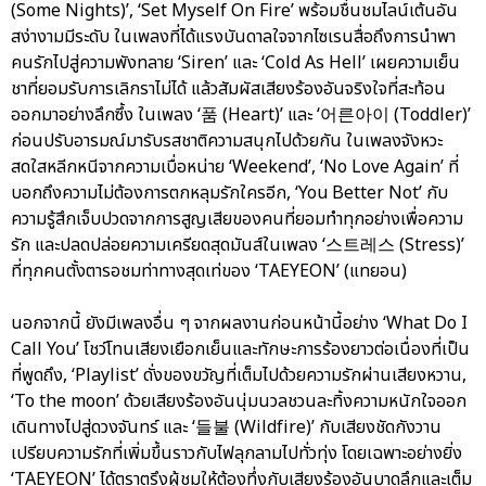
(Some Nights)’, ‘Set Myself On Fire’ พร้อมชื่นชมไลน์เต้นอัน
สง่างามมีระดับ ในเพลงที่ได้แรงบันดาลใจจากไซเรนสื่อถึงการนำพา
คนรักไปสู่ความพังทลาย ‘Siren’ และ ‘Cold As Hell’ เผยความเย็น
ชาที่ยอมรับการเลิกราไม่ได้ แล้วสัมผัสเสียงร้องอันจริงใจที่สะท้อน
ออกมาอย่างลึกซึ้ง ในเพลง ‘품 (Heart)’ และ ‘어른아이 (Toddler)’
ก่อนปรับอารมณ์มารับรสชาติความสนุกไปด้วยกัน ในเพลงจังหวะ
สดใสหลีกหนีจากความเบื่อหน่าย ‘Weekend’, ‘No Love Again’ ที่
บอกถึงความไม่ต้องการตกหลุมรักใครอีก, ‘You Better Not’ กับ
ความรู้สึกเจ็บปวดจากการสูญเสียของคนที่ยอมทำทุกอย่างเพื่อความ
รัก และปลดปล่อยความเครียดสุดมันส์ในเพลง ‘스트레스 (Stress)’
ที่ทุกคนตั้งตารอชมท่าทางสุดเท่ของ ‘TAEYEON’ (แทยอน)
นอกจากนี้ ยังมีเพลงอื่น ๆ จากผลงานก่อนหน้านี้อย่าง ‘What Do I
Call You’ โชว์โทนเสียงเยือกเย็นและทักษะการร้องยาวต่อเนื่องที่เป็น
ที่พูดถึง, ‘Playlist’ ดั่งของขวัญที่เต็มไปด้วยความรักผ่านเสียงหวาน,
‘To the moon’ ด้วยเสียงร้องอันนุ่มนวลชวนละทิ้งความหนักใจออก
เดินทางไปสู่ดวงจันทร์ และ ‘들불 (Wildfire)’ กับเสียงชัดกังวาน
เปรียบความรักที่เพิ่มขึ้นราวกับไฟลุกลามไปทั่วทุ่ง โดยเฉพาะอย่างยิ่ง
‘TAEYEON’ ได้ตราตรึงผู้ชมให้ต้องทึ่งกับเสียงร้องอันบาดลึกและเต็ม