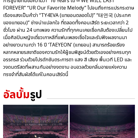
การชูป้ายที่มีข้อความว่า “16 Years to ∞ WE WILL LAST
FOREVER” “UR Our Favorite Melody” ไปจนถึงการแปรกระดาษ
เรืองแสงเป็นคำว่า “TY4EVA (แทยอนตลอดไป)” “태연국 (ประเทศ
ของแทยอน)” ช่างน่าแปลกใจ ที่ตลอดทั้งคอนเสิร์ต ระยะเวลากว่า 2
ชั่วโมง ผ่าน 24 บทเพลง ความรักที่ทุกคนเคยเชื่อกลับต้องเปลี่ยนไป
เมื่อศิลปินหญิงเดี่ยวเกาหลีที่แฟนเพลงเชื่อใจและรับฟังผลงานมา
อย่างยาวนานกว่า 16 ปี ‘TAEYEON’ (แทยอน) สามารถร้อยเรียง
หลากหลายรสชาติของความรักให้ผู้ชมพิสูจน์ด้วยตัวเองอย่างครบทุก
อรรถรส ร่วมด้วยโปรดักชันตระการตา แสง สี เสียง พื้นเวที LED และ
วงดนตรีสดที่ผสานกันอย่างงดงาม อบอวลด้วยกลิ่นอายแห่งความ
ทรงจำที่สัมผัสได้แค่ในคอนเสิร์ตนี้
อัลบั้ม
รูป