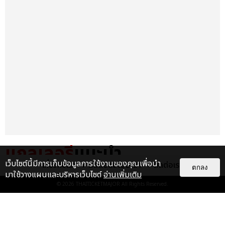
แกลเลอรี
แนะนำ
เว็บไซต์นี้มีการเก็บข้อมูลการใช้งานของคุณเพื่อนำ
เกี่ยวกับเรา
ติดต่อลงโฆษณา
ติดต่อเรา
ตกลง
TAEYEON โวคอลควีนตัวจริง
มาใช้วางแผนและบริหารเว็บไซต์
อ่านเพิ่มเติม
ศิลปินหญิงเดี่ยวเกาหลีคนแรกที่จัด
© 2026
THAITICKETMAJOR
All Rights Reserved.
คอนเสิร์ตเดี่ยว ณ อิมแพ็ค อา...
EXCLUSIVE