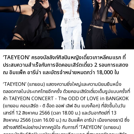
‘TAEYEON’ ครองบัลลังก์ศิลปินหญิงเดี่ยวเกาหลีคนแรก ที่
ประสบความสำเร็จกับการจัดคอนเสิร์ตเดี่ยว 2 รอบการแสดง
ณ อิมแพ็ค อารีน่า และบัตรจำหน่ายหมดกว่า 18,000 ใบ
‘TAEYEON’ (แทยอน) แสดงความยิ่งใหญ่และความนิยมยืนหนึ่ง
ตลอดกาลในประเทศไทยอีกครั้ง ด้วยคอนเสิร์ตเดี่ยวเต็มรูปแบบครั้งที่
ห้า TAEYEON CONCERT - The ODD Of LOVE in BANGKOK
(แทยอน คอนเสิร์ต - ดิ อ๊อด ออฟ เลิฟ อิน แบงค็อก) ที่จัดขึ้นในวัน
เสาร์ที่ 12 สิงหาคม 2566 (เวลา 18.00 น.) และวันอาทิตย์ที่ 13
สิงหาคม 2566 (เวลา 16.00 น.) ณ อิมแพ็ค อารีน่า เมืองทองธานี ซึ่ง
สร้างสถิติใหม่อย่างน่าภาคภูมิใจ กับการที่ ‘TAEYEON’ (แทยอน)