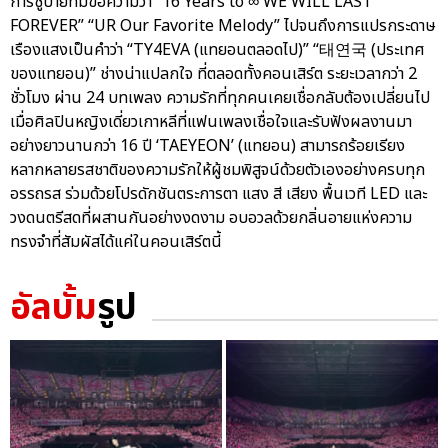
การชูป้ายที่มีข้อความว่า “16 Years to ∞ WE WILL LAST
FOREVER” “UR Our Favorite Melody” ไปจนถึงการแปรกระดาษ
เรืองแสงเป็นคำว่า “TY4EVA (แทยอนตลอดไป)” “태연국 (ประเทศ
ของแทยอน)” ช่างน่าแปลกใจ ที่ตลอดทั้งคอนเสิร์ต ระยะเวลากว่า 2
ชั่วโมง ผ่าน 24 บทเพลง ความรักที่ทุกคนเคยเชื่อกลับต้องเปลี่ยนไป
เมื่อศิลปินหญิงเดี่ยวเกาหลีที่แฟนเพลงเชื่อใจและรับฟังผลงานมา
อย่างยาวนานกว่า 16 ปี ‘TAEYEON’ (แทยอน) สามารถร้อยเรียง
หลากหลายรสชาติของความรักให้ผู้ชมพิสูจน์ด้วยตัวเองอย่างครบทุก
อรรถรส ร่วมด้วยโปรดักชันตระการตา แสง สี เสียง พื้นเวที LED และ
วงดนตรีสดที่ผสานกันอย่างงดงาม อบอวลด้วยกลิ่นอายแห่งความ
ทรงจำที่สัมผัสได้แค่ในคอนเสิร์ตนี้
อัลบั้ม
รูป