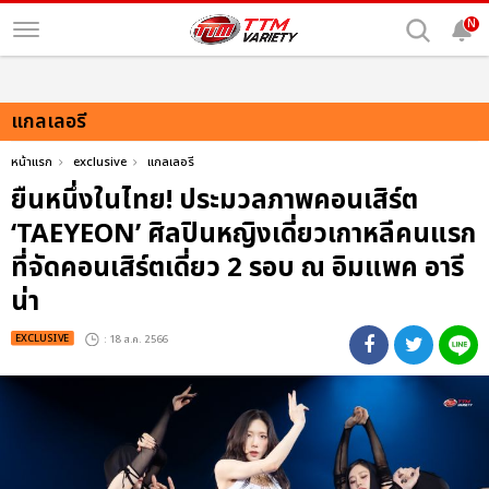
N
แกลเลอรี
หน้าแรก
exclusive
แกลเลอรี
ยืนหนึ่งในไทย! ประมวลภาพคอนเสิร์ต
‘TAEYEON’ ศิลปินหญิงเดี่ยวเกาหลีคนแรก
ที่จัดคอนเสิร์ตเดี่ยว 2 รอบ ณ อิมแพค อารี
น่า
EXCLUSIVE
: 18 ส.ค. 2566