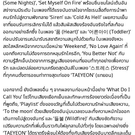
(Some Nights)’, ‘Set Myself On Fire’ พร้อมชื่นชมไลน์เต้นอัน
สง่างามมีระดับ ในเพลงที่ได้แรงบันดาลใจจากไซเรนสื่อถึงการนำพา
คนรักไปสู่ความพังทลาย ‘Siren’ และ ‘Cold As Hell’ เผยความเย็น
ชาที่ยอมรับการเลิกราไม่ได้ แล้วสัมผัสเสียงร้องอันจริงใจที่สะท้อน
ออกมาอย่างลึกซึ้ง ในเพลง ‘품 (Heart)’ และ ‘어른아이 (Toddler)’
ก่อนปรับอารมณ์มารับรสชาติความสนุกไปด้วยกัน ในเพลงจังหวะ
สดใสหลีกหนีจากความเบื่อหน่าย ‘Weekend’, ‘No Love Again’ ที่
บอกถึงความไม่ต้องการตกหลุมรักใครอีก, ‘You Better Not’ กับ
ความรู้สึกเจ็บปวดจากการสูญเสียของคนที่ยอมทำทุกอย่างเพื่อความ
รัก และปลดปล่อยความเครียดสุดมันส์ในเพลง ‘스트레스 (Stress)’
ที่ทุกคนตั้งตารอชมท่าทางสุดเท่ของ ‘TAEYEON’ (แทยอน)
นอกจากนี้ ยังมีเพลงอื่น ๆ จากผลงานก่อนหน้านี้อย่าง ‘What Do I
Call You’ โชว์โทนเสียงเยือกเย็นและทักษะการร้องยาวต่อเนื่องที่เป็น
ที่พูดถึง, ‘Playlist’ ดั่งของขวัญที่เต็มไปด้วยความรักผ่านเสียงหวาน,
‘To the moon’ ด้วยเสียงร้องอันนุ่มนวลชวนละทิ้งความหนักใจออก
เดินทางไปสู่ดวงจันทร์ และ ‘들불 (Wildfire)’ กับเสียงชัดกังวาน
เปรียบความรักที่เพิ่มขึ้นราวกับไฟลุกลามไปทั่วทุ่ง โดยเฉพาะอย่างยิ่ง
‘TAEYEON’ ได้ตราตรึงผู้ชมให้ต้องทึ่งกับเสียงร้องอันบาดลึกและเต็ม