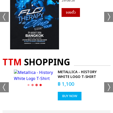
29/08/26
จองตั๋ว
TTM
SHOPPING
EE
METALLICA - HISTORY
OUR
WHITE LOGO T-SHIRT
฿
1,100
BUY NOW