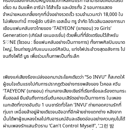
ครองบัลลังก์ศิลปินหญิงเดี่ยวเกาหลีคนแรก ที่สามารถจัดคอนเสิร์ต
เดี่ยว ณ อิมแพ็ค อารีน่า ได้สำเร็จ และบัตรทั้ง 2 รอบการแสดง
จำหน่ายหมดเกลี้ยงทุกที่นั่งอย่างรวดเร็ว รวมจำนวนกว่า 18,000 ใบ
ไม่เพียงเท่านี้ ทางผู้จัด บริษัท เอสเอ็ม ทรู จำกัด ได้เฉลิมฉลองการมา
เยือนแฟนคลับชาวไทยของ ‘TAEYEON’ (แทยอน) วง Girls’
Generation (เกิร์ลส์ เจเนอเรชั่น) ด้วยพื้นที่ที่จัดเตรียมไว้สำหรับ
S♡NE (โซวอน : ชื่อแฟนคลับอย่างเป็นทางการ) ทั้งภาพศิลปินขนาด
ใหญ่, โซนถ่ายรูปกับแบนเนอร์ศิลปิน, แท่งไฟประจำวงสุดอลังการ ไป
จนถึงโฟโต้ บูธ เพื่อร่วมเก็บภาพเป็นที่ระลึก
เพียงแค่เสียงร้องเปล่งออกมาประโยคเดียวว่า “So INVU” ก็สะกดให้
ผู้ชมใจเต้นแรงไปกับการปรากฏตัวอย่างทรงพลังของ โวคอล ควีน
‘TAEYEON’ (แทยอน) ท่ามกลางเสียงเชียร์ที่เรียกชื่อและร้องตามกระ
หึ่มฮอลล์ ยืนยันถึงการเริ่มต้นคอนเสิร์ตอย่างเป็นทางการ ในเพลง
เมกะฮิตที่กวาดอันดับ 1 บนชาร์ตทั่วโลก ‘INVU’ ถ่ายทอดความรักที่
ทุ่มเท เหนื่อยล้าอยู่ฝ่ายเดียวจนอิจฉาที่อีกฝ่ายช่างแตกต่าง หลังจาก
นั้นได้พาผู้ชมหลงใหลไปกับอารมณ์อันละเอียดอ่อนอย่างควบคุมไม่ได้
ผ่านเพลงรักแสนร้าวราน ‘Can't Control Myself’, ‘그런 밤