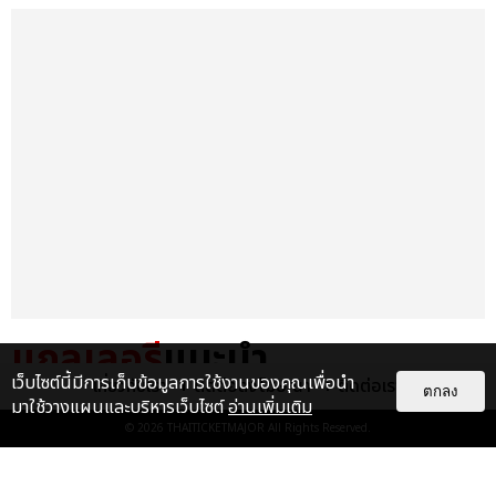
แกลเลอรี
แนะนำ
เว็บไซต์นี้มีการเก็บข้อมูลการใช้งานของคุณเพื่อนำ
เกี่ยวกับเรา
ติดต่อลงโฆษณา
ติดต่อเรา
ตกลง
TAEYEON โวคอลควีนตัวจริง
มาใช้วางแผนและบริหารเว็บไซต์
อ่านเพิ่มเติม
ศิลปินหญิงเดี่ยวเกาหลีคนแรกที่จัด
© 2026
THAITICKETMAJOR
All Rights Reserved.
คอนเสิร์ตเดี่ยว ณ อิมแพ็ค อา...
EXCLUSIVE