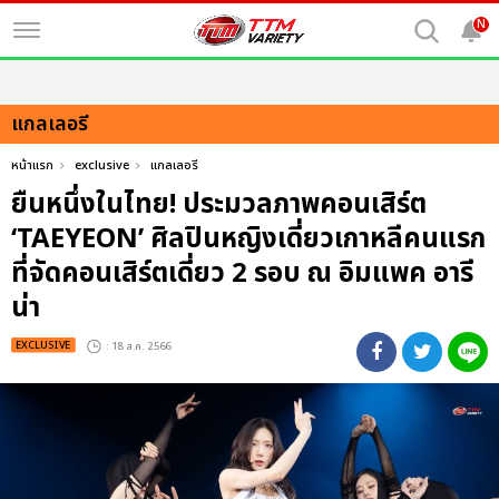
N
แกลเลอรี
หน้าแรก
exclusive
แกลเลอรี
ยืนหนึ่งในไทย! ประมวลภาพคอนเสิร์ต
‘TAEYEON’ ศิลปินหญิงเดี่ยวเกาหลีคนแรก
ที่จัดคอนเสิร์ตเดี่ยว 2 รอบ ณ อิมแพค อารี
น่า
EXCLUSIVE
: 18 ส.ค. 2566