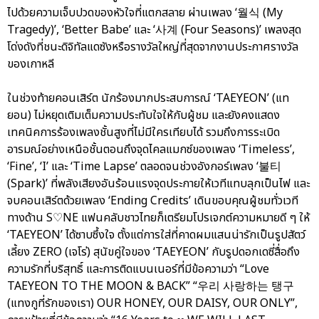
ไปด้วยความเจ็บปวดของหัวใจที่แตกสลาย ผ่านเพลง ‘월식 (My
Tragedy)’, ‘Better Babe’ และ ‘사계 (Four Seasons)’ เพลงสุด
โด่งดังที่ชนะดิจิทัลแดซังหรือรางวัลใหญ่ที่สุดจากงานประกาศรางวัล
ของเกาหลี
ในช่วงท้ายคอนเสิร์ต นักร้องมากประสบการณ์ ‘TAEYEON’ (แท
ยอน) ไม่หยุดเติมเต็มความประทับใจให้กับผู้ชม และยังคงแสดง
เทคนิคการร้องเพลงชั้นสูงที่ไม่มีใครเทียบได้ รวมถึงการระเบิด
อารมณ์อย่างเหนือชั้นตอนถึงจุดไคลแมกซ์ของเพลง ‘Timeless’,
‘Fine’, ‘I’ และ ‘Time Lapse’ ตลอดจนช่วงอังกอร์เพลง ‘불티
(Spark)’ ที่พลังเสียงอันร้อนแรงจุดประกายให้เวทีแทบลุกเป็นไฟ และ
จบคอนเสิร์ตด้วยเพลง ‘Ending Credits’ เดินขอบคุณผู้ชมทั่วเวที
ทางด้าน S♡NE แฟนคลับชาวไทยก็เตรียมโปรเจกต์ความหมายดี ๆ ให้
‘TAEYEON’ ได้ซาบซึ้งใจ ตั้งแต่การใส่ที่คาดผมแสนน่ารักเป็นรูปสัตว์
เลี้ยง ZERO (เจโร่) สุนัขคู่ใจของ ‘TAEYEON’ กับรูปดอกเดซี่สื่อถึง
ความรักที่บริสุทธิ์ และการติดแบนเนอร์ที่มีข้อความว่า “Love
TAEYEON TO THE MOON & BACK” “우리 사랑하는 탱구
(แทงกูที่รักของเรา) OUR HONEY, OUR DAISY, OUR ONLY”,