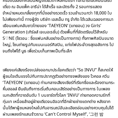
ครองบัลลังก์ศิลปินหญิงเดี่ยวเกาหลีคนแรก ที่สามารถจัดคอนเสิร์ต
เดี่ยว ณ อิมแพ็ค อารีน่า ได้สำเร็จ และบัตรทั้ง 2 รอบการแสดง
จำหน่ายหมดเกลี้ยงทุกที่นั่งอย่างรวดเร็ว รวมจำนวนกว่า 18,000 ใบ
ไม่เพียงเท่านี้ ทางผู้จัด บริษัท เอสเอ็ม ทรู จำกัด ได้เฉลิมฉลองการมา
เยือนแฟนคลับชาวไทยของ ‘TAEYEON’ (แทยอน) วง Girls’
Generation (เกิร์ลส์ เจเนอเรชั่น) ด้วยพื้นที่ที่จัดเตรียมไว้สำหรับ
S♡NE (โซวอน : ชื่อแฟนคลับอย่างเป็นทางการ) ทั้งภาพศิลปินขนาด
ใหญ่, โซนถ่ายรูปกับแบนเนอร์ศิลปิน, แท่งไฟประจำวงสุดอลังการ ไป
จนถึงโฟโต้ บูธ เพื่อร่วมเก็บภาพเป็นที่ระลึก
เพียงแค่เสียงร้องเปล่งออกมาประโยคเดียวว่า “So INVU” ก็สะกดให้
ผู้ชมใจเต้นแรงไปกับการปรากฏตัวอย่างทรงพลังของ โวคอล ควีน
‘TAEYEON’ (แทยอน) ท่ามกลางเสียงเชียร์ที่เรียกชื่อและร้องตามกระ
หึ่มฮอลล์ ยืนยันถึงการเริ่มต้นคอนเสิร์ตอย่างเป็นทางการ ในเพลง
เมกะฮิตที่กวาดอันดับ 1 บนชาร์ตทั่วโลก ‘INVU’ ถ่ายทอดความรักที่
ทุ่มเท เหนื่อยล้าอยู่ฝ่ายเดียวจนอิจฉาที่อีกฝ่ายช่างแตกต่าง หลังจาก
นั้นได้พาผู้ชมหลงใหลไปกับอารมณ์อันละเอียดอ่อนอย่างควบคุมไม่ได้
ผ่านเพลงรักแสนร้าวราน ‘Can't Control Myself’, ‘그런 밤