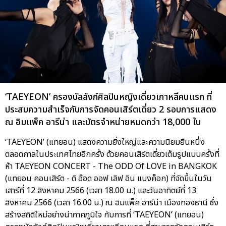
‘TAEYEON’ ครองบัลลังก์ศิลปินหญิงเดี่ยวเกาหลีคนแรก ที่
ประสบความสำเร็จกับการจัดคอนเสิร์ตเดี่ยว 2 รอบการแสดง
ณ อิมแพ็ค อารีน่า และบัตรจำหน่ายหมดกว่า 18,000 ใบ
‘TAEYEON’ (แทยอน) แสดงความยิ่งใหญ่และความนิยมยืนหนึ่ง
ตลอดกาลในประเทศไทยอีกครั้ง ด้วยคอนเสิร์ตเดี่ยวเต็มรูปแบบครั้งที่
ห้า TAEYEON CONCERT - The ODD Of LOVE in BANGKOK
(แทยอน คอนเสิร์ต - ดิ อ๊อด ออฟ เลิฟ อิน แบงค็อก) ที่จัดขึ้นในวัน
เสาร์ที่ 12 สิงหาคม 2566 (เวลา 18.00 น.) และวันอาทิตย์ที่ 13
สิงหาคม 2566 (เวลา 16.00 น.) ณ อิมแพ็ค อารีน่า เมืองทองธานี ซึ่ง
สร้างสถิติใหม่อย่างน่าภาคภูมิใจ กับการที่ ‘TAEYEON’ (แทยอน)