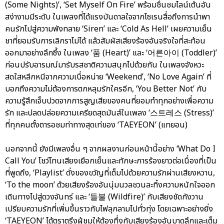
(Some Nights)’, ‘Set Myself On Fire’ พร้อมชื่นชมไลน์เต้นอัน
สง่างามมีระดับ ในเพลงที่ได้แรงบันดาลใจจากไซเรนสื่อถึงการนำพา
คนรักไปสู่ความพังทลาย ‘Siren’ และ ‘Cold As Hell’ เผยความเย็น
ชาที่ยอมรับการเลิกราไม่ได้ แล้วสัมผัสเสียงร้องอันจริงใจที่สะท้อน
ออกมาอย่างลึกซึ้ง ในเพลง ‘품 (Heart)’ และ ‘어른아이 (Toddler)’
ก่อนปรับอารมณ์มารับรสชาติความสนุกไปด้วยกัน ในเพลงจังหวะ
สดใสหลีกหนีจากความเบื่อหน่าย ‘Weekend’, ‘No Love Again’ ที่
บอกถึงความไม่ต้องการตกหลุมรักใครอีก, ‘You Better Not’ กับ
ความรู้สึกเจ็บปวดจากการสูญเสียของคนที่ยอมทำทุกอย่างเพื่อความ
รัก และปลดปล่อยความเครียดสุดมันส์ในเพลง ‘스트레스 (Stress)’
ที่ทุกคนตั้งตารอชมท่าทางสุดเท่ของ ‘TAEYEON’ (แทยอน)
นอกจากนี้ ยังมีเพลงอื่น ๆ จากผลงานก่อนหน้านี้อย่าง ‘What Do I
Call You’ โชว์โทนเสียงเยือกเย็นและทักษะการร้องยาวต่อเนื่องที่เป็น
ที่พูดถึง, ‘Playlist’ ดั่งของขวัญที่เต็มไปด้วยความรักผ่านเสียงหวาน,
‘To the moon’ ด้วยเสียงร้องอันนุ่มนวลชวนละทิ้งความหนักใจออก
เดินทางไปสู่ดวงจันทร์ และ ‘들불 (Wildfire)’ กับเสียงชัดกังวาน
เปรียบความรักที่เพิ่มขึ้นราวกับไฟลุกลามไปทั่วทุ่ง โดยเฉพาะอย่างยิ่ง
‘TAEYEON’ ได้ตราตรึงผู้ชมให้ต้องทึ่งกับเสียงร้องอันบาดลึกและเต็ม