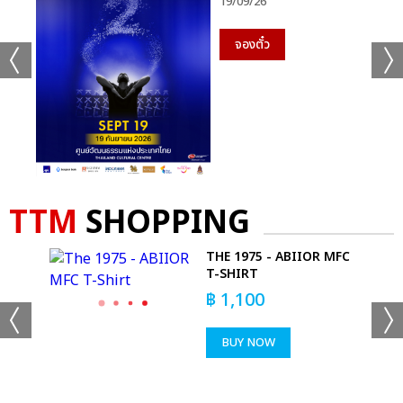
19/09/26
จองตั๋ว
TTM
SHOPPING
THE 1975 - ABIIOR MFC
ACK
T-SHIRT
฿
1,100
BUY NOW