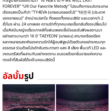
การชูป้ายที่มีข้อความว่า “16 Years to ∞ WE WILL LAST
FOREVER” “UR Our Favorite Melody” ไปจนถึงการแปรกระดาษ
เรืองแสงเป็นคำว่า “TY4EVA (แทยอนตลอดไป)” “태연국 (ประเทศ
ของแทยอน)” ช่างน่าแปลกใจ ที่ตลอดทั้งคอนเสิร์ต ระยะเวลากว่า 2
ชั่วโมง ผ่าน 24 บทเพลง ความรักที่ทุกคนเคยเชื่อกลับต้องเปลี่ยนไป
เมื่อศิลปินหญิงเดี่ยวเกาหลีที่แฟนเพลงเชื่อใจและรับฟังผลงานมา
อย่างยาวนานกว่า 16 ปี ‘TAEYEON’ (แทยอน) สามารถร้อยเรียง
หลากหลายรสชาติของความรักให้ผู้ชมพิสูจน์ด้วยตัวเองอย่างครบทุก
อรรถรส ร่วมด้วยโปรดักชันตระการตา แสง สี เสียง พื้นเวที LED และ
วงดนตรีสดที่ผสานกันอย่างงดงาม อบอวลด้วยกลิ่นอายแห่งความ
ทรงจำที่สัมผัสได้แค่ในคอนเสิร์ตนี้
อัลบั้ม
รูป