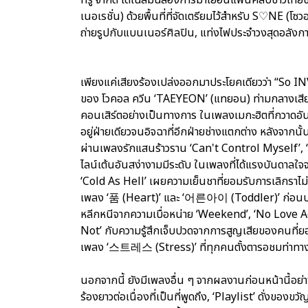
เนอเรชั่น) ด้วยพื้นที่ที่จัดเตรียมไว้สำหรับ S♡NE (
ถ่ายรูปกับแบนเนอร์ศิลปิน, แท่งไฟประจำวงสุดอลังการ 
เพียงแค่เสียงร้องเปล่งออกมาประโยคเดียวว่า “So I
ของ โวคอล ควีน ‘TAEYEON’ (แทยอน) ท่ามกลางเสียงเชี
คอนเสิร์ตอย่างเป็นทางการ ในเพลงเมกะฮิตที่กวาดอันด
อยู่ฝ่ายเดียวจนอิจฉาที่อีกฝ่ายช่างแตกต่าง หลังจากน
ผ่านเพลงรักแสนร้าวราน ‘Can't Control Myself’,
ไลน์เต้นอันสง่างามมีระดับ ในเพลงที่ได้แรงบันดาลใ
‘Cold As Hell’ เผยความเย็นชาที่ยอมรับการเลิกราไม่ไ
เพลง ‘품 (Heart)’ และ ‘어른아이 (Toddler)’ ก่อนปร
หลีกหนีจากความเบื่อหน่าย ‘Weekend’, ‘No Love Ag
Not’ กับความรู้สึกเจ็บปวดจากการสูญเสียของคนที่ย
เพลง ‘스트레스 (Stress)’ ที่ทุกคนตั้งตารอชมท่าทา
นอกจากนี้ ยังมีเพลงอื่น ๆ จากผลงานก่อนหน้านี้อย่
ร้องยาวต่อเนื่องที่เป็นที่พูดถึง, ‘Playlist’ ดั่งของ