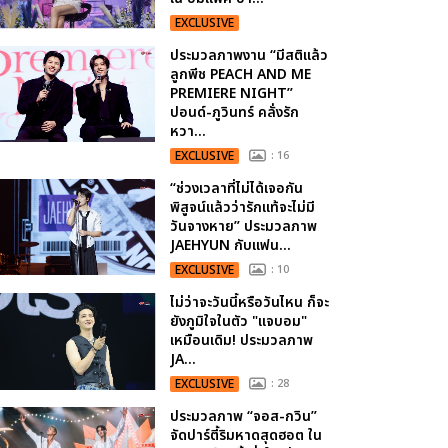
EXCLUSIVE
ประมวลภาพงาน “มีสติแล้ว
ลูกพีช PEACH AND ME
PREMIERE NIGHT”
ปอนด์-ภูวินทร์ คลั่งรัก
หวา...
EXCLUSIVE
: 16
“ช่วงเวลาที่ไม่ได้เจอกัน
พิสูจน์แล้วว่ารักแท้จะไม่มี
วันจางหาย” ประมวลภาพ
JAEHYUN กับแฟน...
EXCLUSIVE
: 10
ไม่ว่าจะวันนี้หรือวันไหน ก็จะ
ยังภูมิใจในตัว "แจบอม"
เหมือนเดิม! ประมวลภาพ
JA...
EXCLUSIVE
: 28
ประมวลภาพ “จอส-กวิน”
จัดปาร์ตี้ริมหาดสุดฮอต ใน