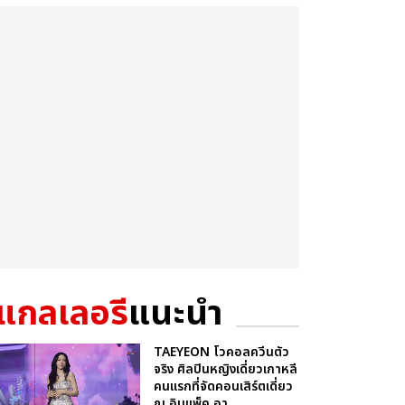
แกลเลอรี
แนะนำ
TAEYEON โวคอลควีนตัว
จริง ศิลปินหญิงเดี่ยวเกาหลี
คนแรกที่จัดคอนเสิร์ตเดี่ยว
ณ อิมแพ็ค อา...