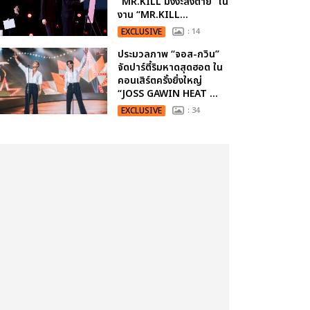
“MR.KILL มังงะสั่งตาย” ใน
งาน “MR.KILL...
EXCLUSIVE
: 14
ประมวลภาพ “จอส-กวิน”
จัดปาร์ตี้ริมหาดสุดฮอต ใน
คอนเสิร์ตครั้งยิ่งใหญ่
“JOSS GAWIN HEAT ...
EXCLUSIVE
: 34