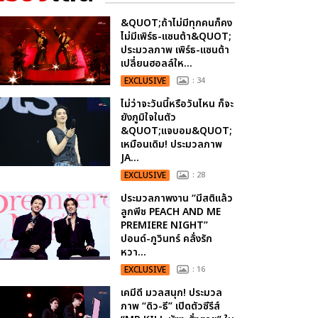
&QUOT;ถ้าไม่มีทุกคนก็คง
ไม่มีเพิร์ธ-แซนต้า&QUOT;
ประมวลภาพ เพิร์ธ-แซนต้า
เปลี่ยนฮอลล์ให...
EXCLUSIVE
: 34
ไม่ว่าจะวันนี้หรือวันไหน ก็จะ
ยังภูมิใจในตัว
&QUOT;แจบอม&QUOT;
เหมือนเดิม! ประมวลภาพ
JA...
EXCLUSIVE
: 28
ประมวลภาพงาน “มีสติแล้ว
ลูกพีช PEACH AND ME
PREMIERE NIGHT”
ปอนด์-ภูวินทร์ คลั่งรัก
หวา...
EXCLUSIVE
: 16
เคมีดี มวลสนุก! ประมวล
ภาพ “ดิว-ธี” เปิดตัวซีรีส์