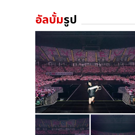
อัลบั้ม
รูป