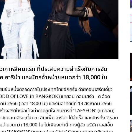
ยวเกาหลีคนแรก ที่ประสบความสำเร็จกับการจัด
ค อารีน่า และบัตรจำหน่ายหมดกว่า 18,000 ใบ
ยืนหนึ่งตลอดกาลในประเทศไทยอีกครั้ง ด้วยคอนเสิร์ตเดี่ยว
 ODD Of LOVE in BANGKOK (แทยอน คอนเสิร์ต - ดิ อ๊อด
งหาคม 2566 (เวลา 18.00 น.) และวันอาทิตย์ที่ 13 สิงหาคม 2566
งสร้างสถิติใหม่อย่างน่าภาคภูมิใจ กับการที่ ‘TAEYEON’ (แทยอน)
ดคอนเสิร์ตเดี่ยว ณ อิมแพ็ค อารีน่า ได้สำเร็จ และบัตรทั้ง 2 รอบ
จำนวนกว่า 18,000 ใบ ไม่เพียงเท่านี้ ทางผู้จัด บริษัท เอสเอ็ม
อง ‘TAEYEON’ (แทยอน) วง Girls’ Generation (เกิร์ลส์ เจ