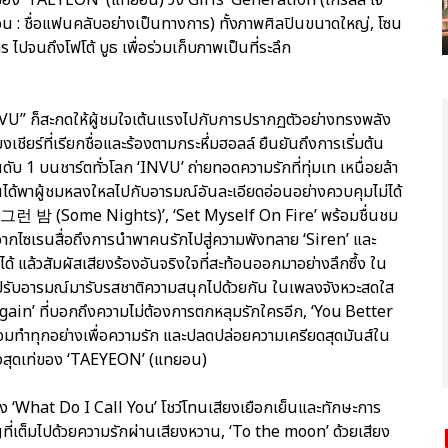
โซวอน : ชื่อแฟนคลับอย่างเป็นทางการ) ทั้งภาพศิลปินขนาดใหญ่, โซน
ไปจนถึงโฟโต้ บูธ เพื่อร่วมเก็บภาพเป็นที่ระลึก
NVU” ก็สะกดให้ผู้ชมใจเต้นแรงไปกับการปรากฏตัวอย่างทรงพลัง
ยร์ที่เรียกชื่อและร้องตามกระหึ่มฮอลล์ ยืนยันถึงการเริ่มต้น
ับ 1 บนชาร์ตทั่วโลก ‘INVU’ ถ่ายทอดความรักที่ทุ่มเท เหนื่อยล้า
ั้นได้พาผู้ชมหลงใหลไปกับอารมณ์อันละเอียดอ่อนอย่างควบคุมไม่ได้
 ‘그런 밤 (Some Nights)’, ‘Set Myself On Fire’ พร้อมชื่นชม
จจากไซเรนสื่อถึงการนำพาคนรักไปสู่ความพังทลาย ‘Siren’ และ
ด้ แล้วสัมผัสเสียงร้องอันจริงใจที่สะท้อนออกมาอย่างลึกซึ้ง ใน
ับอารมณ์มารับรสชาติความสนุกไปด้วยกัน ในเพลงจังหวะสดใส
ain’ ที่บอกถึงความไม่ต้องการตกหลุมรักใครอีก, ‘You Better
อมทำทุกอย่างเพื่อความรัก และปลดปล่อยความเครียดสุดมันส์ใน
งสุดเท่ของ ‘TAEYEON’ (แทยอน)
าง ‘What Do I Call You’ โชว์โทนเสียงเยือกเย็นและทักษะการ
ขวัญที่เต็มไปด้วยความรักผ่านเสียงหวาน, ‘To the moon’ ด้วยเสียง