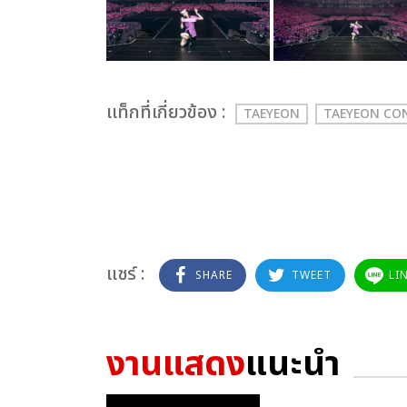
เเท็กที่เกี่ยวข้อง :
TAEYEON
TAEYEON CON
แชร์ :
SHARE
TWEET
LI
งานแสดง
แนะนำ