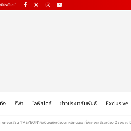
ทธิประโยชน์
เทิง
กีฬา
ไลฟ์สไตล์
ข่าวประชาสัมพันธ์
Exclusive
าพคอนเสิร์ต ‘TAEYEON’ ศิลปินหญิงเดี่ยวเกาหลีคนแรกที่จัดคอนเสิร์ตเดี่ยว 2 รอบ ณ อ