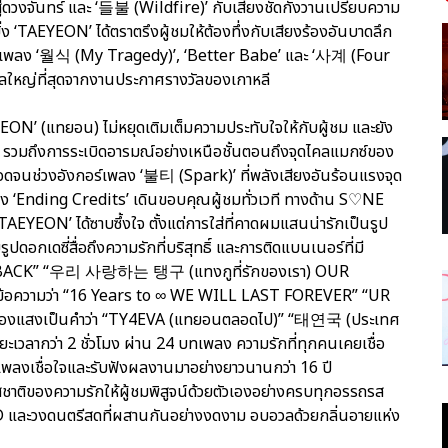
่ดวงจันทร์ และ ‘들불 (Wildfire)’ กับเสียงชัดกังวานเปรียบความ
งยิ่ง ‘TAEYEON’ ได้ตราตรึงผู้ชมให้ต้องทึ่งกับเสียงร้องอันบาดลึก
่านเพลง ‘월식 (My Tragedy)’, ‘Better Babe’ และ ‘사계 (Four
วัลใหญ่ที่สุดจากงานประกาศรางวัลของเกาหลี
ON’ (แทยอน) ไม่หยุดเติมเต็มความประทับใจให้กับผู้ชม และยัง
ด้ รวมถึงการระเบิดอารมณ์อย่างเหนือชั้นตอนถึงจุดไคลแมกซ์ของ
ลอดจนช่วงอังกอร์เพลง ‘불티 (Spark)’ ที่พลังเสียงอันร้อนแรงจุด
ง ‘Ending Credits’ เดินขอบคุณผู้ชมทั่วเวที ทางด้าน S♡NE
AEYEON’ ได้ซาบซึ้งใจ ตั้งแต่การใส่ที่คาดผมแสนน่ารักเป็นรูป
ูปดอกเดซี่สื่อถึงความรักที่บริสุทธิ์ และการติดแบนเนอร์ที่มี
 BACK” “우리 사랑하는 탱구 (แทงกูที่รักของเรา) OUR
ข้อความว่า “16 Years to ∞ WE WILL LAST FOREVER” “UR
ืองแสงเป็นคำว่า “TY4EVA (แทยอนตลอดไป)” “태연국 (ประเทศ
ะเวลากว่า 2 ชั่วโมง ผ่าน 24 บทเพลง ความรักที่ทุกคนเคยเชื่อ
ฟนเพลงเชื่อใจและรับฟังผลงานมาอย่างยาวนานกว่า 16 ปี
ติของความรักให้ผู้ชมพิสูจน์ด้วยตัวเองอย่างครบทุกอรรถรส
 LED และวงดนตรีสดที่ผสานกันอย่างงดงาม อบอวลด้วยกลิ่นอายแห่ง