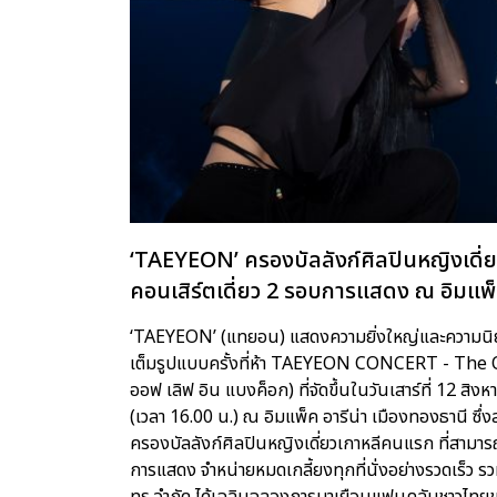
‘TAEYEON’ ครองบัลลังก์ศิลปินหญิงเดี่
คอนเสิร์ตเดี่ยว 2 รอบการแสดง ณ อิมแพ็
‘TAEYEON’ (แทยอน) แสดงความยิ่งใหญ่และความนิยม
เต็มรูปแบบครั้งที่ห้า TAEYEON CONCERT - The
ออฟ เลิฟ อิน แบงค็อก) ที่จัดขึ้นในวันเสาร์ที่ 12 สิ
(เวลา 16.00 น.) ณ อิมแพ็ค อารีน่า เมืองทองธานี ซึ่
ครองบัลลังก์ศิลปินหญิงเดี่ยวเกาหลีคนแรก ที่สามารถจั
การแสดง จำหน่ายหมดเกลี้ยงทุกที่นั่งอย่างรวดเร็ว รวม
ทรู จำกัด ได้เฉลิมฉลองการมาเยือนแฟนคลับชาวไทยข