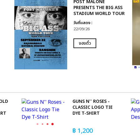
POST MALONE
PRESENTS THE BIG ASS
STADIUM WORLD TOUR
วันที่แสดง :
22/09/26
จองตั๋ว
FOLD
GUNS N'' ROSES -
CLASSIC LOGO TIE
IRT
DYE T-SHIRT
฿
1,200