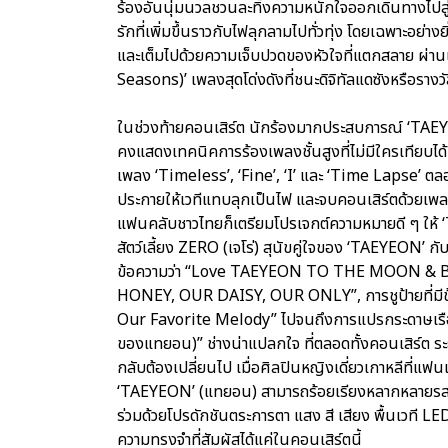
ร้องอันนุ่มนวลชวนละทิ้งความหนักใจออกเดินทางไปสู
รักที่เพิ่มขึ้นราวกับไฟลุกลามไปทั่วทุ่ง โดยเฉพาะอย่า
และเต็มไปด้วยความเจ็บปวดของหัวใจที่แตกสลาย ผ
Seasons)’ เพลงสุดโด่งดังที่ชนะดิจิทัลแดซังหรือราง
ในช่วงท้ายคอนเสิร์ต นักร้องมากประสบการณ์ ‘TAEYE
คงแสดงเทคนิคการร้องเพลงชั้นสูงที่ไม่มีใครเทียบไ
เพลง ‘Timeless’, ‘Fine’, ‘I’ และ ‘Time Lapse’ ต
ประกายให้เวทีแทบลุกเป็นไฟ และจบคอนเสิร์ตด้วยเพล
แฟนคลับชาวไทยก็เตรียมโปรเจกต์ความหมายดี ๆ ให้ ‘T
สัตว์เลี้ยง ZERO (เจโร่) สุนัขคู่ใจของ ‘TAEYEON’ กับร
ข้อความว่า “Love TAEYEON TO THE MOON &
HONEY, OUR DAISY, OUR ONLY”, การชูป้ายที่มี
Our Favorite Melody” ไปจนถึงการแปรกระดาษเร
ของแทยอน)” ช่างน่าแปลกใจ ที่ตลอดทั้งคอนเสิร์ต ระย
กลับต้องเปลี่ยนไป เมื่อศิลปินหญิงเดี่ยวเกาหลีที่แ
‘TAEYEON’ (แทยอน) สามารถร้อยเรียงหลากหลายรสชา
ร่วมด้วยโปรดักชันตระการตา แสง สี เสียง พื้นเวที
ความทรงจำที่สัมผัสได้แค่ในคอนเสิร์ตนี้