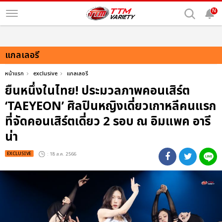
N
แกลเลอรี
หน้าแรก
exclusive
แกลเลอรี
ยืนหนึ่งในไทย! ประมวลภาพคอนเสิร์ต
‘TAEYEON’ ศิลปินหญิงเดี่ยวเกาหลีคนแรก
ที่จัดคอนเสิร์ตเดี่ยว 2 รอบ ณ อิมแพค อารี
น่า
EXCLUSIVE
: 18 ส.ค. 2566