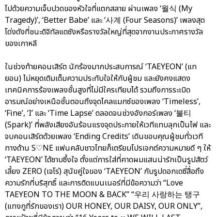
ไปด้วยความเจ็บปวดของหัวใจที่แตกสลาย ผ่านเพลง ‘월식 (My
Tragedy)’, ‘Better Babe’ และ ‘사계 (Four Seasons)’ เพลงสุด
โด่งดังที่ชนะดิจิทัลแดซังหรือรางวัลใหญ่ที่สุดจากงานประกาศรางวัล
ของเกาหลี
ในช่วงท้ายคอนเสิร์ต นักร้องมากประสบการณ์ ‘TAEYEON’ (แท
ยอน) ไม่หยุดเติมเต็มความประทับใจให้กับผู้ชม และยังคงแสดง
เทคนิคการร้องเพลงชั้นสูงที่ไม่มีใครเทียบได้ รวมถึงการระเบิด
อารมณ์อย่างเหนือชั้นตอนถึงจุดไคลแมกซ์ของเพลง ‘Timeless’,
‘Fine’, ‘I’ และ ‘Time Lapse’ ตลอดจนช่วงอังกอร์เพลง ‘불티
(Spark)’ ที่พลังเสียงอันร้อนแรงจุดประกายให้เวทีแทบลุกเป็นไฟ และ
จบคอนเสิร์ตด้วยเพลง ‘Ending Credits’ เดินขอบคุณผู้ชมทั่วเวที
ทางด้าน S♡NE แฟนคลับชาวไทยก็เตรียมโปรเจกต์ความหมายดี ๆ ให้
‘TAEYEON’ ได้ซาบซึ้งใจ ตั้งแต่การใส่ที่คาดผมแสนน่ารักเป็นรูปสัตว์
เลี้ยง ZERO (เจโร่) สุนัขคู่ใจของ ‘TAEYEON’ กับรูปดอกเดซี่สื่อถึง
ความรักที่บริสุทธิ์ และการติดแบนเนอร์ที่มีข้อความว่า “Love
TAEYEON TO THE MOON & BACK” “우리 사랑하는 탱구
(แทงกูที่รักของเรา) OUR HONEY, OUR DAISY, OUR ONLY”,