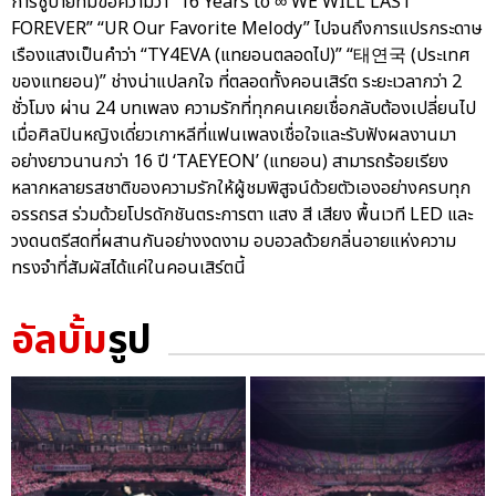
การชูป้ายที่มีข้อความว่า “16 Years to ∞ WE WILL LAST
FOREVER” “UR Our Favorite Melody” ไปจนถึงการแปรกระดาษ
เรืองแสงเป็นคำว่า “TY4EVA (แทยอนตลอดไป)” “태연국 (ประเทศ
ของแทยอน)” ช่างน่าแปลกใจ ที่ตลอดทั้งคอนเสิร์ต ระยะเวลากว่า 2
ชั่วโมง ผ่าน 24 บทเพลง ความรักที่ทุกคนเคยเชื่อกลับต้องเปลี่ยนไป
เมื่อศิลปินหญิงเดี่ยวเกาหลีที่แฟนเพลงเชื่อใจและรับฟังผลงานมา
อย่างยาวนานกว่า 16 ปี ‘TAEYEON’ (แทยอน) สามารถร้อยเรียง
หลากหลายรสชาติของความรักให้ผู้ชมพิสูจน์ด้วยตัวเองอย่างครบทุก
อรรถรส ร่วมด้วยโปรดักชันตระการตา แสง สี เสียง พื้นเวที LED และ
วงดนตรีสดที่ผสานกันอย่างงดงาม อบอวลด้วยกลิ่นอายแห่งความ
ทรงจำที่สัมผัสได้แค่ในคอนเสิร์ตนี้
อัลบั้ม
รูป