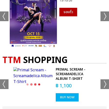
15/10/26
จองตั๋ว
TTM
SHOPPING
PRIMAL SCREAM -
SCREAMADELICA
ALBUM T-SHIRT
฿
1,100
BUY NOW