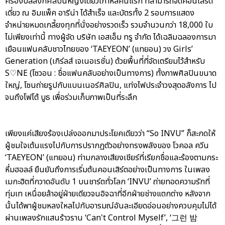
ครองบัลลังก์ศิลปินหญิงเดี่ยวเกาหลีคนแรก ที่สามารถจัดคอนเสิร์ต
เดี่ยว ณ อิมแพ็ค อารีน่า ได้สำเร็จ และบัตรทั้ง 2 รอบการแสดง
จำหน่ายหมดเกลี้ยงทุกที่นั่งอย่างรวดเร็ว รวมจำนวนกว่า 18,000 ใบ
ไม่เพียงเท่านี้ ทางผู้จัด บริษัท เอสเอ็ม ทรู จำกัด ได้เฉลิมฉลองการมา
เยือนแฟนคลับชาวไทยของ ‘TAEYEON’ (แทยอน) วง Girls’
Generation (เกิร์ลส์ เจเนอเรชั่น) ด้วยพื้นที่ที่จัดเตรียมไว้สำหรับ
S♡NE (โซวอน : ชื่อแฟนคลับอย่างเป็นทางการ) ทั้งภาพศิลปินขนาด
ใหญ่, โซนถ่ายรูปกับแบนเนอร์ศิลปิน, แท่งไฟประจำวงสุดอลังการ ไป
จนถึงโฟโต้ บูธ เพื่อร่วมเก็บภาพเป็นที่ระลึก
เพียงแค่เสียงร้องเปล่งออกมาประโยคเดียวว่า “So INVU” ก็สะกดให้
ผู้ชมใจเต้นแรงไปกับการปรากฏตัวอย่างทรงพลังของ โวคอล ควีน
‘TAEYEON’ (แทยอน) ท่ามกลางเสียงเชียร์ที่เรียกชื่อและร้องตามกระ
หึ่มฮอลล์ ยืนยันถึงการเริ่มต้นคอนเสิร์ตอย่างเป็นทางการ ในเพลง
เมกะฮิตที่กวาดอันดับ 1 บนชาร์ตทั่วโลก ‘INVU’ ถ่ายทอดความรักที่
ทุ่มเท เหนื่อยล้าอยู่ฝ่ายเดียวจนอิจฉาที่อีกฝ่ายช่างแตกต่าง หลังจาก
นั้นได้พาผู้ชมหลงใหลไปกับอารมณ์อันละเอียดอ่อนอย่างควบคุมไม่ได้
ผ่านเพลงรักแสนร้าวราน ‘Can't Control Myself’, ‘그런 밤