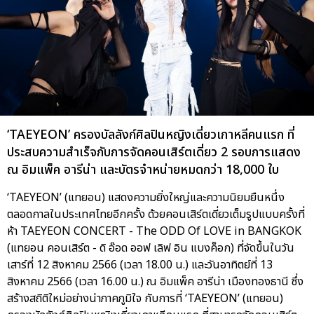
‘TAEYEON’ ครองบัลลังก์ศิลปินหญิงเดี่ยวเกาหลีคนแรก ที่
ประสบความสำเร็จกับการจัดคอนเสิร์ตเดี่ยว 2 รอบการแสดง
ณ อิมแพ็ค อารีน่า และบัตรจำหน่ายหมดกว่า 18,000 ใบ
‘TAEYEON’ (แทยอน) แสดงความยิ่งใหญ่และความนิยมยืนหนึ่ง
ตลอดกาลในประเทศไทยอีกครั้ง ด้วยคอนเสิร์ตเดี่ยวเต็มรูปแบบครั้งที่
ห้า TAEYEON CONCERT - The ODD Of LOVE in BANGKOK
(แทยอน คอนเสิร์ต - ดิ อ๊อด ออฟ เลิฟ อิน แบงค็อก) ที่จัดขึ้นในวัน
เสาร์ที่ 12 สิงหาคม 2566 (เวลา 18.00 น.) และวันอาทิตย์ที่ 13
สิงหาคม 2566 (เวลา 16.00 น.) ณ อิมแพ็ค อารีน่า เมืองทองธานี ซึ่ง
สร้างสถิติใหม่อย่างน่าภาคภูมิใจ กับการที่ ‘TAEYEON’ (แทยอน)