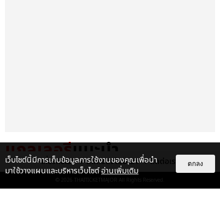
แกลเลอรี
แนะนำ
เว็บไซต์นี้มีการเก็บข้อมูลการใช้งานของคุณเพื่อนำ
เกี่ยวกับเรา
ติดต่อลงโฆษณา
ติดต่อเรา
ตกลง
TAEYEON โวคอลควีนตัวจริง
มาใช้วางแผนและบริหารเว็บไซต์
อ่านเพิ่มเติม
ศิลปินหญิงเดี่ยวเกาหลีคนแรกที่จัด
© 2026
THAITICKETMAJOR
All Rights Reserved.
คอนเสิร์ตเดี่ยว ณ อิมแพ็ค อา...
EXCLUSIVE