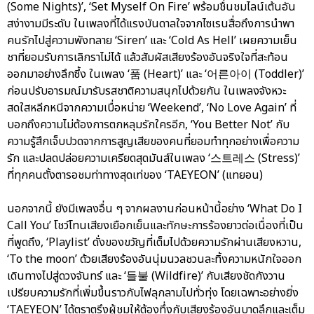
(Some Nights)’, ‘Set Myself On Fire’ พร้อมชื่นชมไลน์เต้นอัน
สง่างามมีระดับ ในเพลงที่ได้แรงบันดาลใจจากไซเรนสื่อถึงการนำพา
คนรักไปสู่ความพังทลาย ‘Siren’ และ ‘Cold As Hell’ เผยความเย็น
ชาที่ยอมรับการเลิกราไม่ได้ แล้วสัมผัสเสียงร้องอันจริงใจที่สะท้อน
ออกมาอย่างลึกซึ้ง ในเพลง ‘품 (Heart)’ และ ‘어른아이 (Toddler)’
ก่อนปรับอารมณ์มารับรสชาติความสนุกไปด้วยกัน ในเพลงจังหวะ
สดใสหลีกหนีจากความเบื่อหน่าย ‘Weekend’, ‘No Love Again’ ที่
บอกถึงความไม่ต้องการตกหลุมรักใครอีก, ‘You Better Not’ กับ
ความรู้สึกเจ็บปวดจากการสูญเสียของคนที่ยอมทำทุกอย่างเพื่อความ
รัก และปลดปล่อยความเครียดสุดมันส์ในเพลง ‘스트레스 (Stress)’
ที่ทุกคนตั้งตารอชมท่าทางสุดเท่ของ ‘TAEYEON’ (แทยอน)
นอกจากนี้ ยังมีเพลงอื่น ๆ จากผลงานก่อนหน้านี้อย่าง ‘What Do I
Call You’ โชว์โทนเสียงเยือกเย็นและทักษะการร้องยาวต่อเนื่องที่เป็น
ที่พูดถึง, ‘Playlist’ ดั่งของขวัญที่เต็มไปด้วยความรักผ่านเสียงหวาน,
‘To the moon’ ด้วยเสียงร้องอันนุ่มนวลชวนละทิ้งความหนักใจออก
เดินทางไปสู่ดวงจันทร์ และ ‘들불 (Wildfire)’ กับเสียงชัดกังวาน
เปรียบความรักที่เพิ่มขึ้นราวกับไฟลุกลามไปทั่วทุ่ง โดยเฉพาะอย่างยิ่ง
‘TAEYEON’ ได้ตราตรึงผู้ชมให้ต้องทึ่งกับเสียงร้องอันบาดลึกและเต็ม