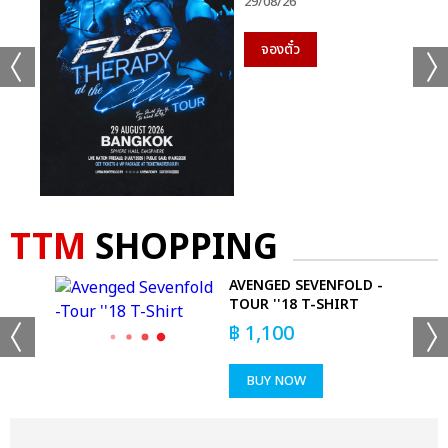
29/08/26
จองตั๋ว
TTM
SHOPPING
AVENGED SEVENFOLD -
TOUR ''18 T-SHIRT
฿
1,100
BUY NOW