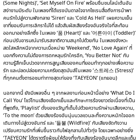
(Some Nights)’, ‘Set Myself On Fire’ พร้อมชื่นชมไลน์เต้นอัน
สง่างามมีระดับ ในเพลงที่ได้แรงบันดาลใจจากไซเรนสื่อถึงการนำพา
คนรักไปสู่ความพังทลาย ‘Siren’ และ ‘Cold As Hell’ เผยความเย็น
ชาที่ยอมรับการเลิกราไม่ได้ แล้วสัมผัสเสียงร้องอันจริงใจที่สะท้อน
ออกมาอย่างลึกซึ้ง ในเพลง ‘품 (Heart)’ และ ‘어른아이 (Toddler)’
ก่อนปรับอารมณ์มารับรสชาติความสนุกไปด้วยกัน ในเพลงจังหวะ
สดใสหลีกหนีจากความเบื่อหน่าย ‘Weekend’, ‘No Love Again’ ที่
บอกถึงความไม่ต้องการตกหลุมรักใครอีก, ‘You Better Not’ กับ
ความรู้สึกเจ็บปวดจากการสูญเสียของคนที่ยอมทำทุกอย่างเพื่อความ
รัก และปลดปล่อยความเครียดสุดมันส์ในเพลง ‘스트레스 (Stress)’
ที่ทุกคนตั้งตารอชมท่าทางสุดเท่ของ ‘TAEYEON’ (แทยอน)
นอกจากนี้ ยังมีเพลงอื่น ๆ จากผลงานก่อนหน้านี้อย่าง ‘What Do I
Call You’ โชว์โทนเสียงเยือกเย็นและทักษะการร้องยาวต่อเนื่องที่เป็น
ที่พูดถึง, ‘Playlist’ ดั่งของขวัญที่เต็มไปด้วยความรักผ่านเสียงหวาน,
‘To the moon’ ด้วยเสียงร้องอันนุ่มนวลชวนละทิ้งความหนักใจออก
เดินทางไปสู่ดวงจันทร์ และ ‘들불 (Wildfire)’ กับเสียงชัดกังวาน
เปรียบความรักที่เพิ่มขึ้นราวกับไฟลุกลามไปทั่วทุ่ง โดยเฉพาะอย่างยิ่ง
‘TAEYEON’ ได้ตราตรึงผู้ชมให้ต้องทึ่งกับเสียงร้องอันบาดลึกและเต็ม