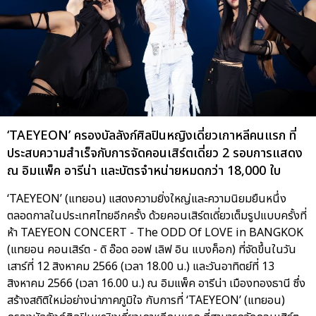
‘TAEYEON’ ครองบัลลังก์ศิลปินหญิงเดี่ยวเกาหลีคนแรก ที่
ประสบความสำเร็จกับการจัดคอนเสิร์ตเดี่ยว 2 รอบการแสดง
ณ อิมแพ็ค อารีน่า และบัตรจำหน่ายหมดกว่า 18,000 ใบ
‘TAEYEON’ (แทยอน) แสดงความยิ่งใหญ่และความนิยมยืนหนึ่ง
ตลอดกาลในประเทศไทยอีกครั้ง ด้วยคอนเสิร์ตเดี่ยวเต็มรูปแบบครั้งที่
ห้า TAEYEON CONCERT - The ODD Of LOVE in BANGKOK
(แทยอน คอนเสิร์ต - ดิ อ๊อด ออฟ เลิฟ อิน แบงค็อก) ที่จัดขึ้นในวัน
เสาร์ที่ 12 สิงหาคม 2566 (เวลา 18.00 น.) และวันอาทิตย์ที่ 13
สิงหาคม 2566 (เวลา 16.00 น.) ณ อิมแพ็ค อารีน่า เมืองทองธานี ซึ่ง
สร้างสถิติใหม่อย่างน่าภาคภูมิใจ กับการที่ ‘TAEYEON’ (แทยอน)