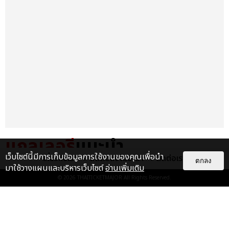
แกลเลอรี
แนะนำ
เว็บไซต์นี้มีการเก็บข้อมูลการใช้งานของคุณเพื่อนำ
เกี่ยวกับเรา
ติดต่อลงโฆษณา
ติดต่อเรา
ตกลง
TAEYEON โวคอลควีนตัวจริง
มาใช้วางแผนและบริหารเว็บไซต์
อ่านเพิ่มเติม
ศิลปินหญิงเดี่ยวเกาหลีคนแรกที่จัด
© 2026
THAITICKETMAJOR
All Rights Reserved.
คอนเสิร์ตเดี่ยว ณ อิมแพ็ค อา...
EXCLUSIVE