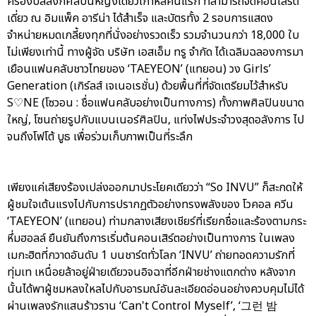
ครองบัลลังก์ศิลปินหญิงเดี่ยวเกาหลีคนแรก ที่สามารถจัดคอนเสิร์ต
เดี่ยว ณ อิมแพ็ค อารีน่า ได้สำเร็จ และบัตรทั้ง 2 รอบการแสดง
จำหน่ายหมดเกลี้ยงทุกที่นั่งอย่างรวดเร็ว รวมจำนวนกว่า 18,000 ใบ
ไม่เพียงเท่านี้ ทางผู้จัด บริษัท เอสเอ็ม ทรู จำกัด ได้เฉลิมฉลองการมา
เยือนแฟนคลับชาวไทยของ ‘TAEYEON’ (แทยอน) วง Girls’
Generation (เกิร์ลส์ เจเนอเรชั่น) ด้วยพื้นที่ที่จัดเตรียมไว้สำหรับ
S♡NE (โซวอน : ชื่อแฟนคลับอย่างเป็นทางการ) ทั้งภาพศิลปินขนาด
ใหญ่, โซนถ่ายรูปกับแบนเนอร์ศิลปิน, แท่งไฟประจำวงสุดอลังการ ไป
จนถึงโฟโต้ บูธ เพื่อร่วมเก็บภาพเป็นที่ระลึก
เพียงแค่เสียงร้องเปล่งออกมาประโยคเดียวว่า “So INVU” ก็สะกดให้
ผู้ชมใจเต้นแรงไปกับการปรากฏตัวอย่างทรงพลังของ โวคอล ควีน
‘TAEYEON’ (แทยอน) ท่ามกลางเสียงเชียร์ที่เรียกชื่อและร้องตามกระ
หึ่มฮอลล์ ยืนยันถึงการเริ่มต้นคอนเสิร์ตอย่างเป็นทางการ ในเพลง
เมกะฮิตที่กวาดอันดับ 1 บนชาร์ตทั่วโลก ‘INVU’ ถ่ายทอดความรักที่
ทุ่มเท เหนื่อยล้าอยู่ฝ่ายเดียวจนอิจฉาที่อีกฝ่ายช่างแตกต่าง หลังจาก
นั้นได้พาผู้ชมหลงใหลไปกับอารมณ์อันละเอียดอ่อนอย่างควบคุมไม่ได้
ผ่านเพลงรักแสนร้าวราน ‘Can't Control Myself’, ‘그런 밤