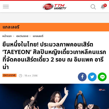
N
แกลเลอรี
หน้าแรก
exclusive
แกลเลอรี
ยืนหนึ่งในไทย! ประมวลภาพคอนเสิร์ต
‘TAEYEON’ ศิลปินหญิงเดี่ยวเกาหลีคนแรก
ที่จัดคอนเสิร์ตเดี่ยว 2 รอบ ณ อิมแพค อารี
น่า
EXCLUSIVE
: 18 ส.ค. 2566