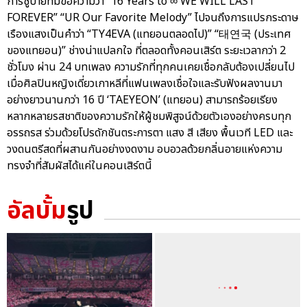
การชูป้ายที่มีข้อความว่า “16 Years to ∞ WE WILL LAST
FOREVER” “UR Our Favorite Melody” ไปจนถึงการแปรกระดาษ
เรืองแสงเป็นคำว่า “TY4EVA (แทยอนตลอดไป)” “태연국 (ประเทศ
ของแทยอน)” ช่างน่าแปลกใจ ที่ตลอดทั้งคอนเสิร์ต ระยะเวลากว่า 2
ชั่วโมง ผ่าน 24 บทเพลง ความรักที่ทุกคนเคยเชื่อกลับต้องเปลี่ยนไป
เมื่อศิลปินหญิงเดี่ยวเกาหลีที่แฟนเพลงเชื่อใจและรับฟังผลงานมา
อย่างยาวนานกว่า 16 ปี ‘TAEYEON’ (แทยอน) สามารถร้อยเรียง
หลากหลายรสชาติของความรักให้ผู้ชมพิสูจน์ด้วยตัวเองอย่างครบทุก
อรรถรส ร่วมด้วยโปรดักชันตระการตา แสง สี เสียง พื้นเวที LED และ
วงดนตรีสดที่ผสานกันอย่างงดงาม อบอวลด้วยกลิ่นอายแห่งความ
ทรงจำที่สัมผัสได้แค่ในคอนเสิร์ตนี้
อัลบั้ม
รูป