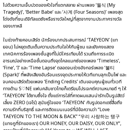
ไปด้วยความเจ็บปวดของหัวใจที่แตกสลาย ผ่านเพลง ‘월식 (My
Tragedy)’, ‘Better Babe’ และ ‘사계 (Four Seasons)’ เพลงสุด
โด่งดังที่ชนะดิจิทัลแดซังหรือรางวัลใหญ่ที่สุดจากงานประกาศรางวัล
ของเกาหลี
ในช่วงท้ายคอนเสิร์ต นักร้องมากประสบการณ์ ‘TAEYEON’ (แท
ยอน) ไม่หยุดเติมเต็มความประทับใจให้กับผู้ชม และยังคงแสดง
เทคนิคการร้องเพลงชั้นสูงที่ไม่มีใครเทียบได้ รวมถึงการระเบิด
อารมณ์อย่างเหนือชั้นตอนถึงจุดไคลแมกซ์ของเพลง ‘Timeless’,
‘Fine’, ‘I’ และ ‘Time Lapse’ ตลอดจนช่วงอังกอร์เพลง ‘불티
(Spark)’ ที่พลังเสียงอันร้อนแรงจุดประกายให้เวทีแทบลุกเป็นไฟ และ
จบคอนเสิร์ตด้วยเพลง ‘Ending Credits’ เดินขอบคุณผู้ชมทั่วเวที
ทางด้าน S♡NE แฟนคลับชาวไทยก็เตรียมโปรเจกต์ความหมายดี ๆ ให้
‘TAEYEON’ ได้ซาบซึ้งใจ ตั้งแต่การใส่ที่คาดผมแสนน่ารักเป็นรูปสัตว์
เลี้ยง ZERO (เจโร่) สุนัขคู่ใจของ ‘TAEYEON’ กับรูปดอกเดซี่สื่อถึง
ความรักที่บริสุทธิ์ และการติดแบนเนอร์ที่มีข้อความว่า “Love
TAEYEON TO THE MOON & BACK” “우리 사랑하는 탱구
(แทงกูที่รักของเรา) OUR HONEY, OUR DAISY, OUR ONLY”,