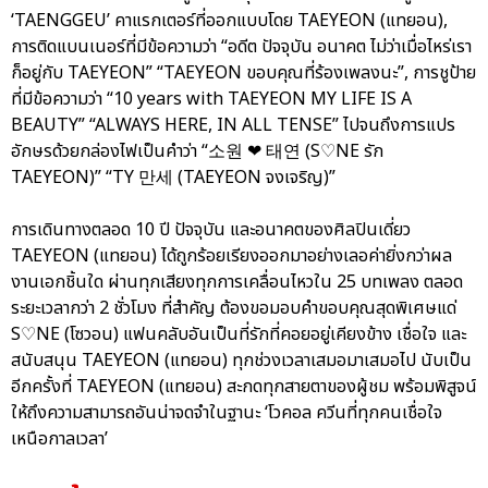
‘TAENGGEU’ คาแรกเตอร์ที่ออกแบบโดย TAEYEON (แทยอน),
การติดแบนเนอร์ที่มีข้อความว่า “อดีต ปัจจุบัน อนาคต ไม่ว่าเมื่อไหร่เรา
ก็อยู่กับ TAEYEON” “TAEYEON ขอบคุณที่ร้องเพลงนะ”, การชูป้าย
ที่มีข้อความว่า “10 years with TAEYEON MY LIFE IS A
BEAUTY” “ALWAYS HERE, IN ALL TENSE” ไปจนถึงการแปร
อักษรด้วยกล่องไฟเป็นคำว่า “소원 ❤ 태연 (S♡NE รัก
TAEYEON)” “TY 만세 (TAEYEON จงเจริญ)”
การเดินทางตลอด 10 ปี ปัจจุบัน และอนาคตของศิลปินเดี่ยว
TAEYEON (แทยอน) ได้ถูกร้อยเรียงออกมาอย่างเลอค่ายิ่งกว่าผล
งานเอกชิ้นใด ผ่านทุกเสียงทุกการเคลื่อนไหวใน 25 บทเพลง ตลอด
ระยะเวลากว่า 2 ชั่วโมง ที่สำคัญ ต้องขอมอบคำขอบคุณสุดพิเศษแด่
S♡NE (โซวอน) แฟนคลับอันเป็นที่รักที่คอยอยู่เคียงข้าง เชื่อใจ และ
สนับสนุน TAEYEON (แทยอน) ทุกช่วงเวลาเสมอมาเสมอไป นับเป็น
อีกครั้งที่ TAEYEON (แทยอน) สะกดทุกสายตาของผู้ชม พร้อมพิสูจน์
ให้ถึงความสามารถอันน่าจดจำในฐานะ ‘โวคอล ควีนที่ทุกคนเชื่อใจ
เหนือกาลเวลา’