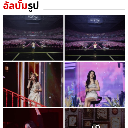
อัลบั้ม
รูป