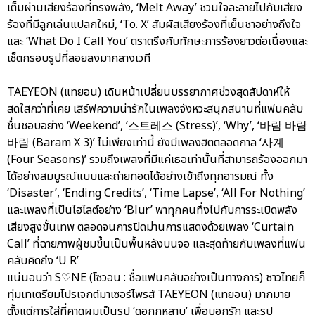
เต็มผ่านเสียงร้องที่ทรงพลัง, ‘Melt Away’ ชวนใจละลายไปกับเสียง
ร้องที่มีลูกเล่นแปลกใหม่, ‘To. X’ สัมผัสเสียงร้องที่เย็นชาอย่างถึงใจ
และ ‘What Do I Call You’ ตราตรึงกับทักษะการร้องยาวต่อเนื่องและ
เซ็ตกรอบรูปที่ลอยลงมากลางเวที
TAEYEON (แทยอน) เดินหน้าเปลี่ยนบรรยากาศช่วงสุดสัปดาห์ให้
สดใสกว่าที่เคย เสิร์ฟความน่ารักในเพลงจังหวะสนุกสนานที่แฟนคลับ
ชื่นชอบอย่าง ‘Weekend’, ‘스트레스 (Stress)’, ‘Why’, ‘바람 바람
바람 (Baram X 3)’ ไม่เพียงเท่านี้ ยังมีเพลงฮิตตลอดกาล ‘사계
(Four Seasons)’ รวมถึงเพลงที่มีแค่เธอเท่านั้นที่สามารถร้องออกมา
ได้อย่างสมบูรณ์แบบและถ่ายทอดได้อย่างเข้าถึงทุกอารมณ์ ทั้ง
‘Disaster’, ‘Ending Credits’, ‘Time Lapse’, ‘All For Nothing’
และเพลงที่เป็นไฮไลต์อย่าง ‘Blur’ พาทุกคนทึ่งไปกับการระเบิดพลัง
เสียงสูงขั้นเทพ ตลอดจนการปิดม่านการแสดงด้วยเพลง ‘Curtain
Call’ ที่ฉายภาพผู้ชมขึ้นเป็นพื้นหลังบนจอ และสุดท้ายกับเพลงที่แฟน
คลับคิดถึง ‘U R’
แน่นอนว่า S♡NE (โซวอน : ชื่อแฟนคลับอย่างเป็นทางการ) ชาวไทยก็
ทุ่มเทเตรียมโปรเจกต์มาเซอร์ไพรส์ TAEYEON (แทยอน) มากมาย
ตั้งแต่การใส่ที่คาดผมเป็นรูป ‘ดอกกุหลาบ’ เพื่อบอกรัก และรูป