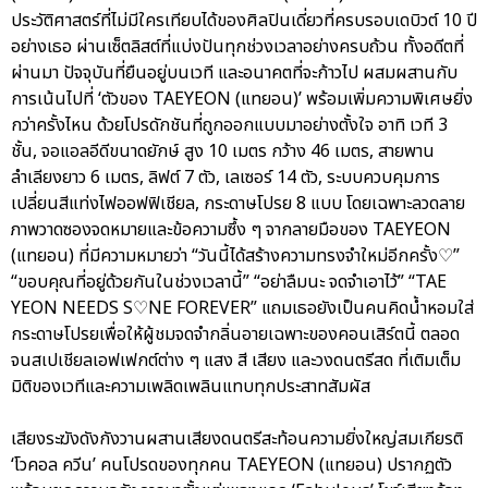
ประวัติศาสตร์ที่ไม่มีใครเทียบได้ของศิลปินเดี่ยวที่ครบรอบเดบิวต์ 10 ปี
อย่างเธอ ผ่านเซ็ตลิสต์ที่แบ่งปันทุกช่วงเวลาอย่างครบถ้วน ทั้งอดีตที่
ผ่านมา ปัจจุบันที่ยืนอยู่บนเวที และอนาคตที่จะก้าวไป ผสมผสานกับ
การเน้นไปที่ ‘ตัวของ TAEYEON (แทยอน)’ พร้อมเพิ่มความพิเศษยิ่ง
กว่าครั้งไหน ด้วยโปรดักชันที่ถูกออกแบบมาอย่างตั้งใจ อาทิ เวที 3
ชั้น, จอแอลอีดีขนาดยักษ์ สูง 10 เมตร กว้าง 46 เมตร, สายพาน
ลำเลียงยาว 6 เมตร, ลิฟต์ 7 ตัว, เลเซอร์ 14 ตัว, ระบบควบคุมการ
เปลี่ยนสีแท่งไฟออฟฟิเชียล, กระดาษโปรย 8 แบบ โดยเฉพาะลวดลาย
ภาพวาดซองจดหมายและข้อความซึ้ง ๆ จากลายมือของ TAEYEON
(แทยอน) ที่มีความหมายว่า “วันนี้ได้สร้างความทรงจำใหม่อีกครั้ง♡”
“ขอบคุณที่อยู่ด้วยกันในช่วงเวลานี้” “อย่าลืมนะ จดจำเอาไว้” “TAE
YEON NEEDS S♡NE FOREVER” แถมเธอยังเป็นคนคิดน้ำหอมใส่
กระดาษโปรยเพื่อให้ผู้ชมจดจำกลิ่นอายเฉพาะของคอนเสิร์ตนี้ ตลอด
จนสเปเชียลเอฟเฟกต์ต่าง ๆ แสง สี เสียง และวงดนตรีสด ที่เติมเต็ม
มิติของเวทีและความเพลิดเพลินแทบทุกประสาทสัมผัส
เสียงระฆังดังกังวานผสานเสียงดนตรีสะท้อนความยิ่งใหญ่สมเกียรติ
‘โวคอล ควีน’ คนโปรดของทุกคน TAEYEON (แทยอน) ปรากฏตัว