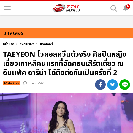
N
แกลเลอรี
หน้าแรก
exclusive
แกลเลอรี
TAEYEON โวคอลควีนตัวจริง ศิลปินหญิง
เดี่ยวเกาหลีคนแรกที่จัดคอนเสิร์ตเดี่ยว ณ
อิมแพ็ค อารีน่า ได้ติดต่อกันเป็นครั้งที่ 2
EXCLUSIVE
: 5 มิ.ย. 2568