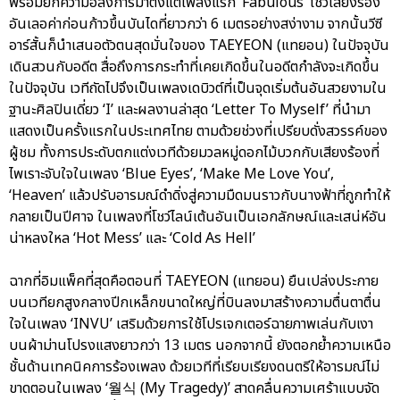
พร้อมยกความอลังการมาตั้งแต่เพลงแรก ‘Fabulous’ โชว์เสียงร้อง
อันเลอค่าก่อนก้าวขึ้นบันไดที่ยาวกว่า 6 เมตรอย่างสง่างาม จากนั้นวีซี
อาร์สั้นก็นำเสนอตัวตนสุดมั่นใจของ TAEYEON (แทยอน) ในปัจจุบัน
เดินสวนกับอดีต สื่อถึงการกระทำที่เคยเกิดขึ้นในอดีตกำลังจะเกิดขึ้น
ในปัจจุบัน เวทีถัดไปจึงเป็นเพลงเดบิวต์ที่เป็นจุดเริ่มต้นอันสวยงามใน
ฐานะศิลปินเดี่ยว ‘I’ และผลงานล่าสุด ‘Letter To Myself’ ที่นำมา
แสดงเป็นครั้งแรกในประเทศไทย ตามด้วยช่วงที่เปรียบดั่งสวรรค์ของ
ผู้ชม ทั้งการประดับตกแต่งเวทีด้วยมวลหมู่ดอกไม้บวกกับเสียงร้องที่
ไพเราะจับใจในเพลง ‘Blue Eyes’, ‘Make Me Love You’,
‘Heaven’ แล้วปรับอารมณ์ดำดิ่งสู่ความมืดมนราวกับนางฟ้าที่ถูกทำให้
กลายเป็นปีศาจ ในเพลงที่โชว์ไลน์เต้นอันเป็นเอกลักษณ์และเสน่ห์อัน
น่าหลงใหล ‘Hot Mess’ และ ‘Cold As Hell’
ฉากที่อิมแพ็คที่สุดคือตอนที่ TAEYEON (แทยอน) ยืนเปล่งประกาย
บนเวทียกสูงกลางปีกเหล็กขนาดใหญ่ที่บินลงมาสร้างความตื่นตาตื่น
ใจในเพลง ‘INVU’ เสริมด้วยการใช้โปรเจกเตอร์ฉายภาพเล่นกับเงา
บนผ้าม่านโปรงแสงยาวกว่า 13 เมตร นอกจากนี้ ยังตอกย้ำความเหนือ
ชั้นด้านเทคนิคการร้องเพลง ด้วยเวทีที่เรียบเรียงดนตรีให้อารมณ์ไม่
ขาดตอนในเพลง ‘월식 (My Tragedy)’ สาดคลื่นความเศร้าแบบจัด