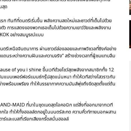
นสุด
แรก ทันทีที่ดนตรีเริ่มขึ้น พลังความสดใหม่และซาวด์ที่เต็มไปด้วย
งเต็มตัว การแสดงของพวกเธอเต็มไปด้วยความเยาว์วัยและพลังงาน
OK อย่างสมบูรณ์แบบ
งดนตรีเหนือจินตนาการ ผ่านซาวด์ล่องลอยและภาพวิชวลที่ซิงค์อย่าง
เขตแดนระหว่างความฝันและความจริง” สร้างช่วงเวลาที่ผู้ชมแทบลืม
use of you i shine ขึ้นเวทีด้วยโชว์สุดพลังจากสมาชิกทั้ง 12
้นแบบเพอร์ฟอร์แมนซ์กรุ๊ปสุดแน่นหนา ทำให้เวทีสว่างไสวราวกับ
ย่างพร้อมเพรียง ทำให้บรรยากาศความมันส์พุ่งถึงขีดสุดตั้งแต่ต้น
AND-MAID ที่มาในชุดเมดสุดไอคอนิก แต่สิ่งที่ออกมาจากเวที
ะแทกใจ ทำให้ทั้งฮอลล์ตกอยู่ในมนตร์สะกด ความคิ้วท์ภายนอกผสาน
าร์และเบสที่เรียกเสียงกรี๊ดสนั่นฮอลล์