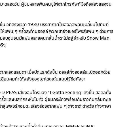
องมาตลอดวัน ผู้ชมหลายพันคนชูไฟจากโทรศัพท์มือถือส่องแสงจน
ขึ้นเวทีตรงเวลา 19:40 บรรยากาศในฮอลล์พลันเปลี่ยนไปทันที
ำให้แฟน ๆ กรี๊ดสะท้านฮอลล์ พวกเขายังเซอร์ไพรส์แฟน ๆ ด้วยการ
ามอบอุ่นจนมีแฟนหลายคนกลั้นน้ำตาไม่อยู่ สำหรับ Snow Man
จริง
จากแอตแลนตา เมื่อบีตแรกดังขึ้น ฮอลล์ทั้งฮอลล์ระเบิดออกด้วย
ี่เฉียบคมทำให้พลังของเขาโดดเด่นแบบไร้ข้อกังขา
D PEAS เสียงอินโทรของ “I Gotta Feeling” ดังขึ้น ฮอลล์ทั้ง
รี๊ดและเบสที่กระหึ่มไปทั่ว ผู้ชมกระโดดพร้อมกันราวกับคลื่นทะเล
้าสู่เพลงรักอมตะ เสียงร้องจากแฟน ๆ ต่างชาติ ต่างวัย ต่างภาษา
 อย่างแท้จริง และเมื่อค่ำคืนแรกของ SUMMER SONIC