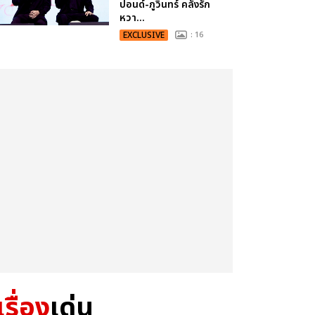
ปอนด์-ภูวินทร์ คลั่งรัก
หวา...
EXCLUSIVE
: 16
เรื่อง
เด่น