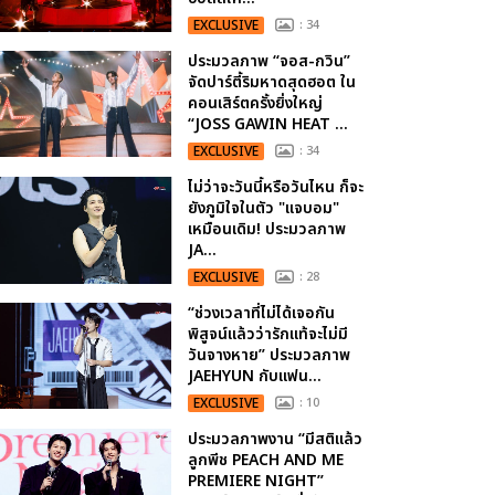
EXCLUSIVE
: 34
ประมวลภาพ “จอส-กวิน”
จัดปาร์ตี้ริมหาดสุดฮอต ใน
คอนเสิร์ตครั้งยิ่งใหญ่
“JOSS GAWIN HEAT ...
EXCLUSIVE
: 34
ไม่ว่าจะวันนี้หรือวันไหน ก็จะ
ยังภูมิใจในตัว "แจบอม"
เหมือนเดิม! ประมวลภาพ
JA...
EXCLUSIVE
: 28
“ช่วงเวลาที่ไม่ได้เจอกัน
พิสูจน์แล้วว่ารักแท้จะไม่มี
วันจางหาย” ประมวลภาพ
JAEHYUN กับแฟน...
EXCLUSIVE
: 10
ประมวลภาพงาน “มีสติแล้ว
ลูกพีช PEACH AND ME
PREMIERE NIGHT”