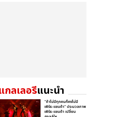
แกลเลอรี
แนะนำ
"ถ้าไม่มีทุกคนก็คงไม่มี
เพิร์ธ-แซนต้า" ประมวลภาพ
เพิร์ธ-แซนต้า เปลี่ยน
ฮอลล์ให...