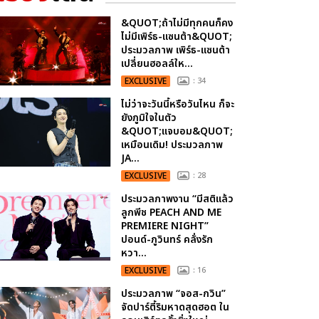
&QUOT;ถ้าไม่มีทุกคนก็คง
ไม่มีเพิร์ธ-แซนต้า&QUOT;
ประมวลภาพ เพิร์ธ-แซนต้า
เปลี่ยนฮอลล์ให...
EXCLUSIVE
: 34
ไม่ว่าจะวันนี้หรือวันไหน ก็จะ
ยังภูมิใจในตัว
&QUOT;แจบอม&QUOT;
เหมือนเดิม! ประมวลภาพ
JA...
EXCLUSIVE
: 28
ประมวลภาพงาน “มีสติแล้ว
ลูกพีช PEACH AND ME
PREMIERE NIGHT”
ปอนด์-ภูวินทร์ คลั่งรัก
หวา...
EXCLUSIVE
: 16
ประมวลภาพ “จอส-กวิน”
จัดปาร์ตี้ริมหาดสุดฮอต ใน