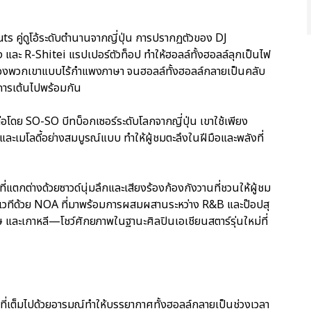
s คู่ดูโอ้ระดับตำนานจากญี่ปุ่น การปรากฏตัวของ DJ
ละ R-Shitei แรปเปอร์ตัวท็อป ทำให้ฮอลล์ทั้งฮอลล์ลุกเป็นไฟ
่โลกของพวกเขาแบบไร้กำแพงภาษา จนฮอลล์ทั้งฮอลล์กลายเป็นคลับ
ะการเต้นไปพร้อมกัน
โดย SO-SO บีทบ็อกเซอร์ระดับโลกจากญี่ปุ่น เขาใช้เพียง
และเมโลดี้อย่างสมบูรณ์แบบ ทำให้ผู้ชมตะลึงในฝีมือและพลังที่
ี่แตกต่างด้วยซาวด์นุ่มลึกและเสียงร้องก้องกังวานที่ชวนให้ผู้ชม
เวทีด้วย NOA ที่มาพร้อมการผสมผสานระหว่าง R&B และป๊อปสุ
 และเกาหลี—โชว์ศักยภาพในฐานะศิลปินเอเชียนสตาร์รุ่นใหม่ที่
ยงที่เต็มไปด้วยอารมณ์ทำให้บรรยากาศทั้งฮอลล์กลายเป็นช่วงเวลา