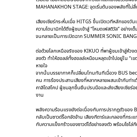
MAHANAKHON STAGE: จุดเริ่มต้นของพลังที่ไม่สิ้
เสียงเชียร์กระหึ่มเมื่อ HITGS ขึ้นเปิดเวทีหลักของวัน
ความไดนามิกได้ดึงผู้ชมเข้าสู่ “โหมดเฟสติวัล” อย่า
จนกลายเป็นการเปิดฉาก SUMMER SONIC BANGK
ต่อด้วยโลกเหนือจริงของ KIKUO ที่พาผู้ชมเข้าสู่ห้ว
ลงตัว ทำให้ฮอลล์ทั้งฮอลล์เหมือนหลุดเข้าไปอยู่ใน “
หายใจ
จากนั้นบรรยากาศก็เปลี่ยนโทนทันทีเมื่อวง BUS beca
คน การร้องประสานเสียงที่หลากหลายผสมเข้ากับท่าเต
คาลิโดสโคป ผู้ชมลุกขึ้นยืนปรบมือและส่งเสียงเชียร์อ
งาน
พลังความร้อนแรงยังต่อเนื่องกับการปรากฏตัวของ B
กลับเป็นซาวด์ร็อกจัดจ้าน เสียงกีตาร์และกลองที่กร
กับความแข็งกร้าวของซาวด์ได้อย่างลงตัว พร้อมโซโล่กีต