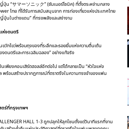
กษรญี่ปุ่น “サマーソニック” (ซัมเมอร์โซนิค) ที่ตั้งตระหง่านกลาง
r ไทย ที่ได้รับการสนับสนุนจาก การท่องเที่ยวแห่งประเทศไทย
่ปุ่นในต่างแดน” ที่ทรงพลังและสง่างาม
แห่งดนตรี
ดินขวักไขว่พร้อมถุงของที่ระลึกและรอยยิ้มแห่งความตื่นเต้น
ยงดนตรีและการเฉลิมฉลอง” อย่างแท้จริง
เพียงคอนเสิร์ตฮอลล์อีกต่อไป แต่ได้กลายเป็น “หัวใจแห่ง
สากล พร้อมสร้างปรากฏการณ์ที่ตราตรึงในความทรงจำของแฟน
สตร์ที่กรุงเทพฯ
LENGER HALL 1-3 ถูกปลุกให้ลุกโชนตั้งแต่วินาทีแรกที่งาน
ลังกันสร้างค่ำคืนแห่งประวัติศาสตร์ที่ตราตรึงใจแฟนเพลงทุกคน