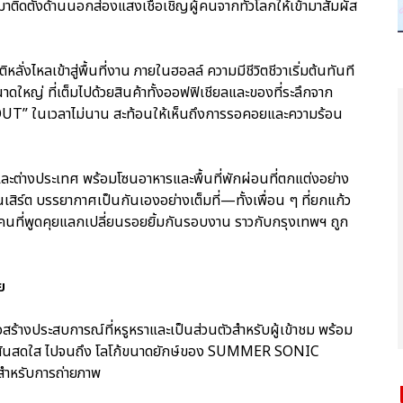
ิดตั้งด้านนอกส่องแสงเชื้อเชิญผู้คนจากทั่วโลกให้เข้ามาสัมผัส
ลั่งไหลเข้าสู่พื้นที่งาน ภายในฮอลล์ ความมีชีวิตชีวาเริ่มต้นทันที
ญ่ ที่เต็มไปด้วยสินค้าทั้งออฟฟิเชียลและของที่ระลึกจาก
UT” ในเวลาไม่นาน สะท้อนให้เห็นถึงการรอคอยและความร้อน
ละต่างประเทศ พร้อมโซนอาหารและพื้นที่พักผ่อนที่ตกแต่งอย่าง
ิร์ต บรรยากาศเป็นกันเองอย่างเต็มที่—ทั้งเพื่อน ๆ ที่ยกแก้ว
้คนที่พูดคุยแลกเปลี่ยนรอยยิ้มกันรอบงาน ราวกับกรุงเทพฯ ถูก
ย
่อสร้างประสบการณ์ที่หรูหราและเป็นส่วนตัวสำหรับผู้เข้าชม พร้อม
กตุ๊กสีสันสดใส ไปจนถึง โลโก้ขนาดยักษ์ของ SUMMER SONIC
ำหรับการถ่ายภาพ