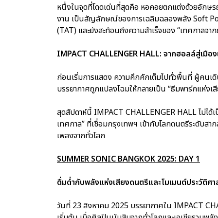
หนึ่งในจุดที่โดดเด่นที่สุดคือ หอคอยตกแต่งด้วยอั
งาน เป็นสัญลักษณ์ของการเฉลิมฉลองพลัง Soft Powe
(TAT) และยังสะท้อนถึงความสำเร็จของ “เทศกาลจากญี
IMPACT CHALLENGER HALL: จากฮอลล์สู่เมือง
ก่อนเริ่มการแสดง ความคึกคักเต็มไปทั่วพื้นที่ ผู้คนเ
บรรยากาศถูกแปลงโฉมให้กลายเป็น “ธีมพาร์กแห่งเสี
สุดสัปดาห์นี้ IMPACT CHALLENGER HALL ไม่ได้เป็น
เทศกาล” ที่เชื่อมกรุงเทพฯ เข้ากับโลกดนตรีระดับ
เพลงจากทั่วโลก
SUMMER SONIC BANGKOK 2025: DAY 1
ดื่มด่ำกับพลังแห่งเสียงดนตรีและโมเมนต์ประวัติศา
วันที่ 23 สิงหาคม 2025 บรรยากาศใน IMPACT CHAL
เริ่มต้น เมื่อศิลปินนับสิบจากทั่วโลกและเอเชียรวมพ