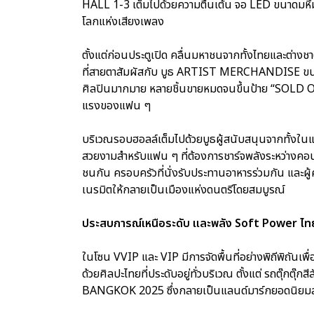
HALL 1-3 เต็มไปด้วยความตื่นเต้น จอ LED ขนาดมหึมาต
โลกแห่งเสียงเพลง
ตั้งแต่ก่อนประตูเปิด คลื่นมหาชนจากทั้งไทยและต่างชาติห
ที่สายตาสัมผัสกับ บูธ ARTIST MERCHANDISE ขนาดให
ศิลปินมากมาย หลายชิ้นขายหมดจนขึ้นป้าย “SOLD O
แรงของแฟน ๆ
บริเวณรอบฮอลล์เต็มไปด้วยบูธผู้สนับสนุนจากทั้งในแ
สวยงามสำหรับแฟน ๆ ที่ต้องการชาร์จพลังระหว่างคอนเส
ชนกัน ครอบครัวที่นั่งรับประทานอาหารร่วมกัน และผู
เนรมิตให้กลายเป็นเมืองแห่งดนตรีโดยสมบูรณ์
ประสบการณ์เหนือระดับ และพลัง Soft Power ไท
ในโซน VVIP และ VIP มีการจัดพื้นที่อย่างพิถีพิถันเพื
ด้วยศิลปะไทยที่ประดับอยู่ทั่วบริเวณ ตั้งแต่ รถตุ๊
BANGKOK 2025 ซึ่งกลายเป็นแลนด์มาร์กยอดนิยมส