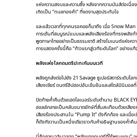
แห่งความสงบและความซึ้ง หลังจากความมันส์ต่อเนื่
เกิดเป็น “ทะเลทองคำ” ที่งดงามสุดประทับใจ
และแล้วเวลาที่ทุกคนรอคอยก็มาถึง เมื่อ Snow Man 
การเต้นที่สมบูรณ์แบบและพลังเสียงร้องที่ทรงพลังท
พูดภาษาไทยอย่างเป็นธรรมชาติ สร้างโมเมนต์แห่งคว
การแสดงครั้งนี้คือ “ก้าวแรกสู่เวทีระดับโลก” อย่างแท้
พลังแห่งโลกดนตรีปะทะกันบนเวที
พลังถูกส่งต่อไปยัง 21 Savage ซูเปอร์สตาร์ระดับโลก
เสียงเชียร์ ดนตรีฮิปฮอปอันเข้มข้นและสไตล์มินิมอลท
ปิดท้ายค่ำคืนด้วยเฮดไลเนอร์ระดับตำนาน BLACK EYE
ฮอลล์กลายเป็นคลับขนาดยักษ์ที่สั่นสะเทือนด้วยเสียงก
เสียงร้องประสานใน “Pump It” ดังกึกก้อง และเมื่อเข
ก็ดังกังวานเป็นหนึ่งเดียวราวกับคำอธิษฐานของค่ำคืน
นี่คือการเฉลิมฉลอง “พลังของดนตรีที่ไร้พรมแดน”