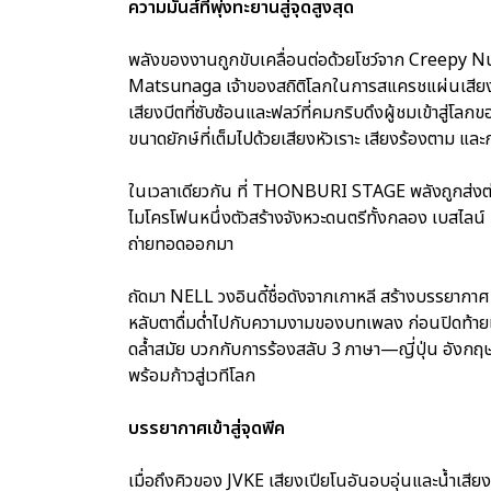
ความมันส์ที่พุ่งทะยานสู่จุดสูงสุด
พลังของงานถูกขับเคลื่อนต่อด้วยโชว์จาก Creepy Nut
Matsunaga เจ้าของสถิติโลกในการสแครชแผ่นเสียง แ
เสียงบีตที่ซับซ้อนและฟลว์ที่คมกริบดึงผู้ชมเข้าสู
ขนาดยักษ์ที่เต็มไปด้วยเสียงหัวเราะ เสียงร้องตาม แล
ในเวลาเดียวกัน ที่ THONBURI STAGE พลังถูกส่งต่อ
ไมโครโฟนหนึ่งตัวสร้างจังหวะดนตรีทั้งกลอง เบสไลน์ 
ถ่ายทอดออกมา
ถัดมา NELL วงอินดี้ชื่อดังจากเกาหลี สร้างบรรยากาศท
หลับตาดื่มด่ำไปกับความงามของบทเพลง ก่อนปิดท้าย
ดล้ำสมัย บวกกับการร้องสลับ 3 ภาษา—ญี่ปุ่น อังกฤษ
พร้อมก้าวสู่เวทีโลก
บรรยากาศเข้าสู่จุดพีค
เมื่อถึงคิวของ JVKE เสียงเปียโนอันอบอุ่นและน้ำเสี