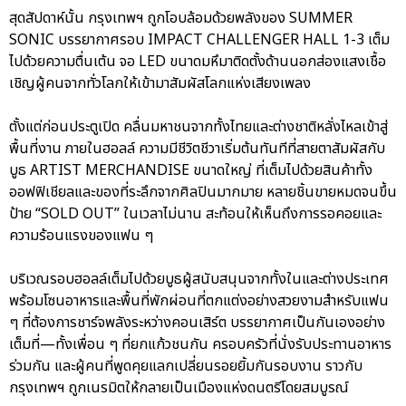
สุดสัปดาห์นั้น กรุงเทพฯ ถูกโอบล้อมด้วยพลังของ SUMMER
SONIC บรรยากาศรอบ IMPACT CHALLENGER HALL 1-3 เต็ม
ไปด้วยความตื่นเต้น จอ LED ขนาดมหึมาติดตั้งด้านนอกส่องแสงเชื้อ
เชิญผู้คนจากทั่วโลกให้เข้ามาสัมผัสโลกแห่งเสียงเพลง
ตั้งแต่ก่อนประตูเปิด คลื่นมหาชนจากทั้งไทยและต่างชาติหลั่งไหลเข้าสู่
พื้นที่งาน ภายในฮอลล์ ความมีชีวิตชีวาเริ่มต้นทันทีที่สายตาสัมผัสกับ
บูธ ARTIST MERCHANDISE ขนาดใหญ่ ที่เต็มไปด้วยสินค้าทั้ง
ออฟฟิเชียลและของที่ระลึกจากศิลปินมากมาย หลายชิ้นขายหมดจนขึ้น
ป้าย “SOLD OUT” ในเวลาไม่นาน สะท้อนให้เห็นถึงการรอคอยและ
ความร้อนแรงของแฟน ๆ
บริเวณรอบฮอลล์เต็มไปด้วยบูธผู้สนับสนุนจากทั้งในและต่างประเทศ
พร้อมโซนอาหารและพื้นที่พักผ่อนที่ตกแต่งอย่างสวยงามสำหรับแฟน
ๆ ที่ต้องการชาร์จพลังระหว่างคอนเสิร์ต บรรยากาศเป็นกันเองอย่าง
เต็มที่—ทั้งเพื่อน ๆ ที่ยกแก้วชนกัน ครอบครัวที่นั่งรับประทานอาหาร
ร่วมกัน และผู้คนที่พูดคุยแลกเปลี่ยนรอยยิ้มกันรอบงาน ราวกับ
กรุงเทพฯ ถูกเนรมิตให้กลายเป็นเมืองแห่งดนตรีโดยสมบูรณ์