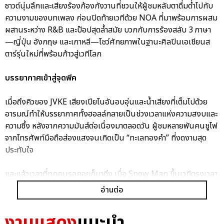
ซาวด์นุ่มลึกและเสียงร้องก้องกังวานที่ชวนให้ผู้ชมหลับตาดื่มด่ำไปกับ
ความงามของบทเพลง ก่อนปิดท้ายเวทีด้วย NOA ที่มาพร้อมการผสม
ผสานระหว่าง R&B และป๊อปสุดล้ำสมัย บวกกับการร้องสลับ 3 ภาษา
—ญี่ปุ่น อังกฤษ และเกาหลี—โชว์ศักยภาพในฐานะศิลปินเอเชียนส
ตาร์รุ่นใหม่ที่พร้อมก้าวสู่เวทีโลก
บรรยากาศเข้าสู่จุดพีค
เมื่อถึงคิวของ JVKE เสียงเปียโนอันอบอุ่นและน้ำเสียงที่เต็มไปด้วย
อารมณ์ทำให้บรรยากาศทั้งฮอลล์กลายเป็นช่วงเวลาแห่งความสงบและ
ความซึ้ง หลังจากความมันส์ต่อเนื่องมาตลอดวัน ผู้ชมหลายพันคนชูไฟ
จากโทรศัพท์มือถือส่องแสงจนเกิดเป็น “ทะเลทองคำ” ที่งดงามสุด
ประทับใจ
และแล้วเวลาที่ทุกคนรอคอยก็มาถึง เมื่อ Snow Man ขึ้นเวทีตรงเวลา
19:40 บรรยากาศในฮอลล์พลันเปลี่ยนไปทันที การเต้นที่สมบูรณ์
อ่านต่อ
แบบและพลังเสียงร้องที่ทรงพลังทำให้แฟน ๆ กรี๊ดสะท้านฮอลล์ พวก
เขายังเซอร์ไพรส์แฟน ๆ ด้วยการพูดภาษาไทยอย่างเป็นธรรมชาติ
งานแสดง
แนะนำ
สร้างโมเมนต์แห่งความอบอุ่นจนมีแฟนหลายคนกลั้นน้ำตาไม่อยู่