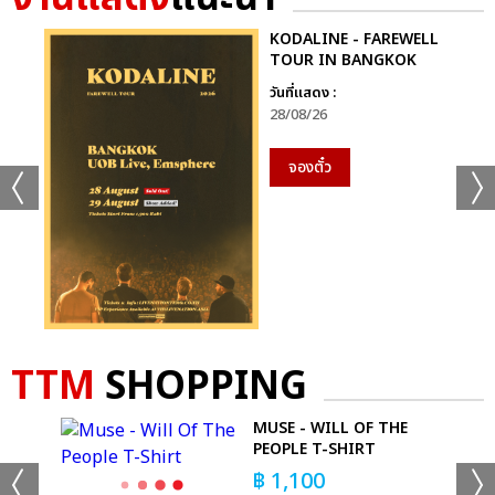
สำหรับ Snow Man การแสดงครั้งนี้คือ “ก้าวแรกสู่เวทีระดับโลก”
KODALINE - FAREWELL
อย่างแท้จริง
TOUR IN BANGKOK
วันที่แสดง :
พลังแห่งโลกดนตรีปะทะกันบนเวที
28/08/26
พลังถูกส่งต่อไปยัง 21 Savage ซูเปอร์สตาร์ระดับโลกจากแอตแลนตา
จองตั๋ว
เมื่อบีตแรกดังขึ้น ฮอลล์ทั้งฮอลล์ระเบิดออกด้วยเสียงเชียร์ ดนตรี
ฮิปฮอปอันเข้มข้นและสไตล์มินิมอลที่เฉียบคมทำให้พลังของเขาโดด
เด่นแบบไร้ข้อกังขา
ปิดท้ายค่ำคืนด้วยเฮดไลเนอร์ระดับตำนาน BLACK EYED PEAS เสียง
อินโทรของ “I Gotta Feeling” ดังขึ้น ฮอลล์ทั้งฮอลล์กลายเป็นคลับ
ขนาดยักษ์ที่สั่นสะเทือนด้วยเสียงกรี๊ดและเบสที่กระหึ่มไปทั่ว ผู้ชม
กระโดดพร้อมกันราวกับคลื่นทะเล เสียงร้องประสานใน “Pump It”
TTM
SHOPPING
ดังกึกก้อง และเมื่อเข้าสู่เพลงรักอมตะ เสียงร้องจากแฟน ๆ ต่างชาติ
ต่างวัย ต่างภาษา ก็ดังกังวานเป็นหนึ่งเดียวราวกับคำอธิษฐานของ
MUSE - WILL OF THE
ค่ำคืน
PEOPLE T-SHIRT
฿
1,100