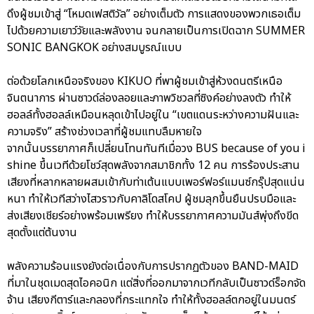
ดึงผู้ชมเข้าสู่ “โหมดเฟสติวัล” อย่างเต็มตัว การแสดงของพวกเธอเต็ม
ไปด้วยความเยาว์วัยและพลังงาน จนกลายเป็นการเปิดฉาก SUMMER
SONIC BANGKOK อย่างสมบูรณ์แบบ
ต่อด้วยโลกเหนือจริงของ KIKUO ที่พาผู้ชมเข้าสู่ห้วงดนตรีเหนือ
จินตนาการ ผ่านซาวด์ล่องลอยและภาพวิชวลที่ซิงค์อย่างลงตัว ทำให้
ฮอลล์ทั้งฮอลล์เหมือนหลุดเข้าไปอยู่ใน “เขตแดนระหว่างความฝันและ
ความจริง” สร้างช่วงเวลาที่ผู้ชมแทบลืมหายใจ
จากนั้นบรรยากาศก็เปลี่ยนโทนทันทีเมื่อวง BUS because of you i
shine ขึ้นเวทีด้วยโชว์สุดพลังจากสมาชิกทั้ง 12 คน การร้องประสาน
เสียงที่หลากหลายผสมเข้ากับท่าเต้นแบบเพอร์ฟอร์แมนซ์กรุ๊ปสุดแน่น
หนา ทำให้เวทีสว่างไสวราวกับคาลิโดสโคป ผู้ชมลุกขึ้นยืนปรบมือและ
ส่งเสียงเชียร์อย่างพร้อมเพรียง ทำให้บรรยากาศความมันส์พุ่งถึงขีด
สุดตั้งแต่ต้นงาน
พลังความร้อนแรงยังต่อเนื่องกับการปรากฏตัวของ BAND-MAID
ที่มาในชุดเมดสุดไอคอนิก แต่สิ่งที่ออกมาจากเวทีกลับเป็นซาวด์ร็อกจัด
จ้าน เสียงกีตาร์และกลองที่กระแทกใจ ทำให้ทั้งฮอลล์ตกอยู่ในมนตร์