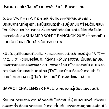
ประสบการณ์เหนือระดับ และพลัง Soft Power ไทย
ในโซน VVIP และ VIP มีการจัดพื้นที่อย่างพิถีพิถันเพื่อสร้าง
ประสบการณ์ที่หรูหราและเป็นส่วนตัวสำหรับผู้เข้าชม พร้อมด้วยศิลปะ
ไทยที่ประดับอยู่ทั่วบริเวณ ตั้งแต่ รถตุ๊กตุ๊กสีสันสดใส ไปจนถึง โลโก้
ขนาดยักษ์ของ SUMMER SONIC BANGKOK 2025 ซึ่งกลายเป็น
แลนด์มาร์กยอดนิยมสำหรับการถ่ายภาพ
หนึ่งในจุดที่โดดเด่นที่สุดคือ หอคอยตกแต่งด้วยอักษรญี่ปุ่น “サマー
ソニック” (ซัมเมอร์โซนิค) ที่ตั้งตระหง่านกลางงาน เป็นสัญลักษณ์
ของการเฉลิมฉลองพลัง Soft Power ไทย ที่ได้รับการสนับสนุนจาก
การท่องเที่ยวแห่งประเทศไทย (TAT) และยังสะท้อนถึงความสำเร็จ
ของ “เทศกาลจากญี่ปุ่นในต่างแดน” ที่ทรงพลังและสง่างาม
IMPACT CHALLENGER HALL: จากฮอลล์สู่เมืองแห่งดนตรี
ก่อนเริ่มการแสดง ความคึกคักเต็มไปทั่วพื้นที่ ผู้คนเดินขวักไขว่พร้อม
ถุงของที่ระลึกและรอยยิ้มแห่งความตื่นเต้น บรรยากาศถูกแปลงโฉมให้