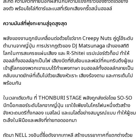
สะกด ความคิ้วท์ภายนอกผสานกับความแข็งกร้าวของซาวด์ได้อย่าง
ลงตัว พร้อมโซโล่กีตาร์และเบสที่เรียกเสียงกรี๊ดสนั่นฮอลล์
ความมันส์ที่พุ่งทะยานสู่จุดสูงสุด
พลังของงานถูกขับเคลื่อนต่อด้วยโชว์จาก Creepy Nuts คู่ดูโอ้ระดับ
ตำนานจากญี่ปุ่น การปรากฏตัวของ DJ Matsunaga เจ้าของสถิติ
โลกในการสแครชแผ่นเสียง และ R-Shitei แรปเปอร์ตัวท็อป ทำให้
ฮอลล์ทั้งฮอลล์ลุกเป็นไฟ เสียงบีตที่ซับซ้อนและฟลว์ที่คมกริบดึงผู้ชม
เข้าสู่โลกของพวกเขาแบบไร้กำแพงภาษา จนฮอลล์ทั้งฮอลล์กลายเป็น
คลับขนาดยักษ์ที่เต็มไปด้วยเสียงหัวเราะ เสียงร้องตาม และการเต้นไป
พร้อมกัน
ในเวลาเดียวกัน ที่ THONBURI STAGE พลังถูกส่งต่อโดย SO-SO
บีทบ็อกเซอร์ระดับโลกจากญี่ปุ่น เขาใช้เพียงไมโครโฟนหนึ่งตัวสร้าง
จังหวะดนตรีทั้งกลอง เบสไลน์ และเมโลดี้อย่างสมบูรณ์แบบ ทำให้ผู้ชม
ตะลึงในฝีมือและพลังที่ถ่ายทอดออกมา
ถัดมา NELL วงอินดี้ชื่อดังจากเกาหลี สร้างบรรยากาศที่แตกต่างด้วย