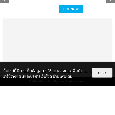
นี่คือการเฉลิมฉลอง “พลังของดนตรีที่ไร้พรมแดน” อย่างแท้จริง และ
เมื่อค่ำคืนแรกของ SUMMER SONIC BANGKOK 2025 ปิดฉาก
BUY NOW
ลง ฮอลล์ทั้งฮอลล์ยังคงสั่นสะเทือนด้วยความสุข พลัง และความทรง
จำที่จะไม่มีวันลืม
SUMMER SONIC BANGKOK 2025: DAY 2
เมื่อกรุงเทพฯ กลายเป็นเวทีแห่งพลังดนตรีระดับโลก
วันที่ 24 สิงหาคม 2025 คือวันแห่งการเฉลิมฉลองดนตรีที่แท้จริง
เมื่อศิลปินชั้นนำจากไทย เอเชีย และทั่วโลก ร่วมสร้างประสบการณ์ที่
แฟนเพลงหลายหมื่นคนจะไม่มีวันลืม ณ IMPACT CHALLENGER
เว็บไซต์นี้มีการเก็บข้อมูลการใช้งานของคุณเพื่อนำ
เกี่ยวกับเรา
ติดต่อลงโฆษณา
ติดต่อเรา
ตกลง
HALL 1-3 งานวันสุดท้ายนี้คือการผสมผสานพลังวัฒนธรรม เสียง
มาใช้วางแผนและบริหารเว็บไซต์
อ่านเพิ่มเติม
เพลง และความรู้สึกที่ข้ามพรมแดนอย่างสมบูรณ์แบบ
© 2026
THAITICKETMAJOR
All Rights Reserved.
MAHANAKHON STAGE: เริ่มต้นด้วย Soft Power ไทยที่เปล่ง
แกลเลอรี
แนะนำ
ประกาย
ประมวลภาพงาน “มีสติแล้วลูกพีช
เปิดเวทีวันสุดท้ายด้วย ลำไย ไหทองคำ ศิลปินลูกทุ่งไทยรุ่นใหม่ที่สร้าง
PEACH AND ME PREMIERE