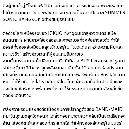
ดึงผู้ชมเข้าสู่ “โหมดเฟสติวัล” อย่างเต็มตัว การแสดงของพวกเธอเต็ม
ไปด้วยความเยาว์วัยและพลังงาน จนกลายเป็นการเปิดฉาก SUMMER
SONIC BANGKOK อย่างสมบูรณ์แบบ
ต่อด้วยโลกเหนือจริงของ KIKUO ที่พาผู้ชมเข้าสู่ห้วงดนตรีเหนือ
จินตนาการ ผ่านซาวด์ล่องลอยและภาพวิชวลที่ซิงค์อย่างลงตัว ทำให้
ฮอลล์ทั้งฮอลล์เหมือนหลุดเข้าไปอยู่ใน “เขตแดนระหว่างความฝันและ
ความจริง” สร้างช่วงเวลาที่ผู้ชมแทบลืมหายใจ
จากนั้นบรรยากาศก็เปลี่ยนโทนทันทีเมื่อวง BUS because of you i
shine ขึ้นเวทีด้วยโชว์สุดพลังจากสมาชิกทั้ง 12 คน การร้องประสาน
เสียงที่หลากหลายผสมเข้ากับท่าเต้นแบบเพอร์ฟอร์แมนซ์กรุ๊ปสุดแน่น
หนา ทำให้เวทีสว่างไสวราวกับคาลิโดสโคป ผู้ชมลุกขึ้นยืนปรบมือและ
ส่งเสียงเชียร์อย่างพร้อมเพรียง ทำให้บรรยากาศความมันส์พุ่งถึงขีด
สุดตั้งแต่ต้นงาน
พลังความร้อนแรงยังต่อเนื่องกับการปรากฏตัวของ BAND-MAID
ที่มาในชุดเมดสุดไอคอนิก แต่สิ่งที่ออกมาจากเวทีกลับเป็นซาวด์ร็อกจัด
จ้าน เสียงกีตาร์และกลองที่กระแทกใจ ทำให้ทั้งฮอลล์ตกอยู่ในมนตร์