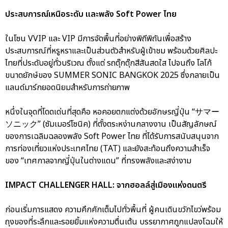
ประสบการณ์เหนือระดับ และพลัง Soft Power ไทย
ในโซน VVIP และ VIP มีการจัดพื้นที่อย่างพิถีพิถันเพื่อสร้าง
ประสบการณ์ที่หรูหราและเป็นส่วนตัวสำหรับผู้เข้าชม พร้อมด้วยศิลปะ
ไทยที่ประดับอยู่ทั่วบริเวณ ตั้งแต่ รถตุ๊กตุ๊กสีสันสดใส ไปจนถึง โลโก้
ขนาดยักษ์ของ SUMMER SONIC BANGKOK 2025 ซึ่งกลายเป็น
แลนด์มาร์กยอดนิยมสำหรับการถ่ายภาพ
หนึ่งในจุดที่โดดเด่นที่สุดคือ หอคอยตกแต่งด้วยอักษรญี่ปุ่น “サマー
ソニック” (ซัมเมอร์โซนิค) ที่ตั้งตระหง่านกลางงาน เป็นสัญลักษณ์
ของการเฉลิมฉลองพลัง Soft Power ไทย ที่ได้รับการสนับสนุนจาก
การท่องเที่ยวแห่งประเทศไทย (TAT) และยังสะท้อนถึงความสำเร็จ
ของ “เทศกาลจากญี่ปุ่นในต่างแดน” ที่ทรงพลังและสง่างาม
IMPACT CHALLENGER HALL: จากฮอลล์สู่เมืองแห่งดนตรี
ก่อนเริ่มการแสดง ความคึกคักเต็มไปทั่วพื้นที่ ผู้คนเดินขวักไขว่พร้อม
ถุงของที่ระลึกและรอยยิ้มแห่งความตื่นเต้น บรรยากาศถูกแปลงโฉมให้