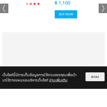
นี่คือการเฉลิมฉลอง “พลังของดนตรีที่ไร้พรมแดน” อย่างแท้จริง และ
฿
1,100
เมื่อค่ำคืนแรกของ SUMMER SONIC BANGKOK 2025 ปิดฉาก
ลง ฮอลล์ทั้งฮอลล์ยังคงสั่นสะเทือนด้วยความสุข พลัง และความทรง
BUY NOW
จำที่จะไม่มีวันลืม
SUMMER SONIC BANGKOK 2025: DAY 2
เมื่อกรุงเทพฯ กลายเป็นเวทีแห่งพลังดนตรีระดับโลก
วันที่ 24 สิงหาคม 2025 คือวันแห่งการเฉลิมฉลองดนตรีที่แท้จริง
เมื่อศิลปินชั้นนำจากไทย เอเชีย และทั่วโลก ร่วมสร้างประสบการณ์ที่
แฟนเพลงหลายหมื่นคนจะไม่มีวันลืม ณ IMPACT CHALLENGER
HALL 1-3 งานวันสุดท้ายนี้คือการผสมผสานพลังวัฒนธรรม เสียง
เว็บไซต์นี้มีการเก็บข้อมูลการใช้งานของคุณเพื่อนำ
เพลง และความรู้สึกที่ข้ามพรมแดนอย่างสมบูรณ์แบบ
ตกลง
มาใช้วางแผนและบริหารเว็บไซต์
อ่านเพิ่มเติม
MAHANAKHON STAGE: เริ่มต้นด้วย Soft Power ไทยที่เปล่ง
ประกาย
เปิดเวทีวันสุดท้ายด้วย ลำไย ไหทองคำ ศิลปินลูกทุ่งไทยรุ่นใหม่ที่สร้าง