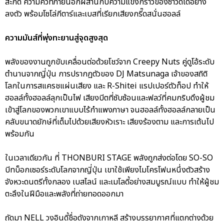
สะกด ความคิ้วท์ภายนอกผสานกับความแข็งกร้าวของซาวด์ได้อย่าง
ลงตัว พร้อมโซโล่กีตาร์และเบสที่เรียกเสียงกรี๊ดสนั่นฮอลล์
ความมันส์ที่พุ่งทะยานสู่จุดสูงสุด
พลังของงานถูกขับเคลื่อนต่อด้วยโชว์จาก Creepy Nuts คู่ดูโอ้ระดับ
ตำนานจากญี่ปุ่น การปรากฏตัวของ DJ Matsunaga เจ้าของสถิติ
โลกในการสแครชแผ่นเสียง และ R-Shitei แรปเปอร์ตัวท็อป ทำให้
ฮอลล์ทั้งฮอลล์ลุกเป็นไฟ เสียงบีตที่ซับซ้อนและฟลว์ที่คมกริบดึงผู้ชม
เข้าสู่โลกของพวกเขาแบบไร้กำแพงภาษา จนฮอลล์ทั้งฮอลล์กลายเป็น
คลับขนาดยักษ์ที่เต็มไปด้วยเสียงหัวเราะ เสียงร้องตาม และการเต้นไป
พร้อมกัน
ในเวลาเดียวกัน ที่ THONBURI STAGE พลังถูกส่งต่อโดย SO-SO
บีทบ็อกเซอร์ระดับโลกจากญี่ปุ่น เขาใช้เพียงไมโครโฟนหนึ่งตัวสร้าง
จังหวะดนตรีทั้งกลอง เบสไลน์ และเมโลดี้อย่างสมบูรณ์แบบ ทำให้ผู้ชม
ตะลึงในฝีมือและพลังที่ถ่ายทอดออกมา
ถัดมา NELL วงอินดี้ชื่อดังจากเกาหลี สร้างบรรยากาศที่แตกต่างด้วย