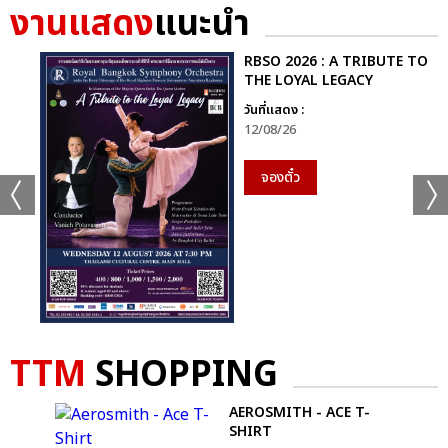
งานแสดง
แนะนำ
สำหรับ Snow Man การแสดงครั้งนี้คือ “ก้าวแรกสู่เวทีระดับโลก”
อย่างแท้จริง
RBSO 2026 : A TRIBUTE TO
THE LOYAL LEGACY
พลังแห่งโลกดนตรีปะทะกันบนเวที
วันที่แสดง :
12/08/26
พลังถูกส่งต่อไปยัง 21 Savage ซูเปอร์สตาร์ระดับโลกจากแอตแลนตา
เมื่อบีตแรกดังขึ้น ฮอลล์ทั้งฮอลล์ระเบิดออกด้วยเสียงเชียร์ ดนตรี
จองตั๋ว
ฮิปฮอปอันเข้มข้นและสไตล์มินิมอลที่เฉียบคมทำให้พลังของเขาโดด
เด่นแบบไร้ข้อกังขา
ปิดท้ายค่ำคืนด้วยเฮดไลเนอร์ระดับตำนาน BLACK EYED PEAS เสียง
อินโทรของ “I Gotta Feeling” ดังขึ้น ฮอลล์ทั้งฮอลล์กลายเป็นคลับ
ขนาดยักษ์ที่สั่นสะเทือนด้วยเสียงกรี๊ดและเบสที่กระหึ่มไปทั่ว ผู้ชม
กระโดดพร้อมกันราวกับคลื่นทะเล เสียงร้องประสานใน “Pump It”
ดังกึกก้อง และเมื่อเข้าสู่เพลงรักอมตะ เสียงร้องจากแฟน ๆ ต่างชาติ
TTM
SHOPPING
ต่างวัย ต่างภาษา ก็ดังกังวานเป็นหนึ่งเดียวราวกับคำอธิษฐานของ
ค่ำคืน
TS
AEROSMITH - ACE T-
SHIRT