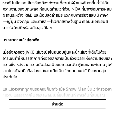
ซาวด์นุ่มลึกและเสียงร้องก้องกังวานที่ชวนให้ผู้ชมหลับตาดื่มด่ำไปกับ
ความงามของบทเพลง ก่อนปิดท้ายเวทีด้วย NOA ที่มาพร้อมการผสม
ผสานระหว่าง R&B และป๊อปสุดล้ำสมัย บวกกับการร้องสลับ 3 ภาษา
—ญี่ปุ่น อังกฤษ และเกาหลี—โชว์ศักยภาพในฐานะศิลปินเอเชียนส
ตาร์รุ่นใหม่ที่พร้อมก้าวสู่เวทีโลก
บรรยากาศเข้าสู่จุดพีค
เมื่อถึงคิวของ JVKE เสียงเปียโนอันอบอุ่นและน้ำเสียงที่เต็มไปด้วย
อารมณ์ทำให้บรรยากาศทั้งฮอลล์กลายเป็นช่วงเวลาแห่งความสงบและ
ความซึ้ง หลังจากความมันส์ต่อเนื่องมาตลอดวัน ผู้ชมหลายพันคนชูไฟ
จากโทรศัพท์มือถือส่องแสงจนเกิดเป็น “ทะเลทองคำ” ที่งดงามสุด
ประทับใจ
และแล้วเวลาที่ทุกคนรอคอยก็มาถึง เมื่อ Snow Man ขึ้นเวทีตรงเวลา
19:40 บรรยากาศในฮอลล์พลันเปลี่ยนไปทันที การเต้นที่สมบูรณ์
แบบและพลังเสียงร้องที่ทรงพลังทำให้แฟน ๆ กรี๊ดสะท้านฮอลล์ พวก
อ่านต่อ
เขายังเซอร์ไพรส์แฟน ๆ ด้วยการพูดภาษาไทยอย่างเป็นธรรมชาติ
สร้างโมเมนต์แห่งความอบอุ่นจนมีแฟนหลายคนกลั้นน้ำตาไม่อยู่