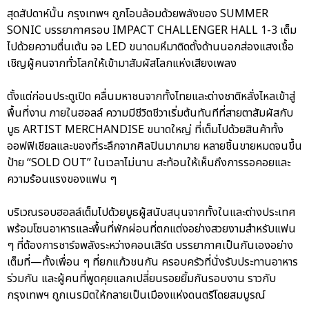
สุดสัปดาห์นั้น กรุงเทพฯ ถูกโอบล้อมด้วยพลังของ SUMMER
SONIC บรรยากาศรอบ IMPACT CHALLENGER HALL 1-3 เต็ม
ไปด้วยความตื่นเต้น จอ LED ขนาดมหึมาติดตั้งด้านนอกส่องแสงเชื้อ
เชิญผู้คนจากทั่วโลกให้เข้ามาสัมผัสโลกแห่งเสียงเพลง
ตั้งแต่ก่อนประตูเปิด คลื่นมหาชนจากทั้งไทยและต่างชาติหลั่งไหลเข้าสู่
พื้นที่งาน ภายในฮอลล์ ความมีชีวิตชีวาเริ่มต้นทันทีที่สายตาสัมผัสกับ
บูธ ARTIST MERCHANDISE ขนาดใหญ่ ที่เต็มไปด้วยสินค้าทั้ง
ออฟฟิเชียลและของที่ระลึกจากศิลปินมากมาย หลายชิ้นขายหมดจนขึ้น
ป้าย “SOLD OUT” ในเวลาไม่นาน สะท้อนให้เห็นถึงการรอคอยและ
ความร้อนแรงของแฟน ๆ
บริเวณรอบฮอลล์เต็มไปด้วยบูธผู้สนับสนุนจากทั้งในและต่างประเทศ
พร้อมโซนอาหารและพื้นที่พักผ่อนที่ตกแต่งอย่างสวยงามสำหรับแฟน
ๆ ที่ต้องการชาร์จพลังระหว่างคอนเสิร์ต บรรยากาศเป็นกันเองอย่าง
เต็มที่—ทั้งเพื่อน ๆ ที่ยกแก้วชนกัน ครอบครัวที่นั่งรับประทานอาหาร
ร่วมกัน และผู้คนที่พูดคุยแลกเปลี่ยนรอยยิ้มกันรอบงาน ราวกับ
กรุงเทพฯ ถูกเนรมิตให้กลายเป็นเมืองแห่งดนตรีโดยสมบูรณ์