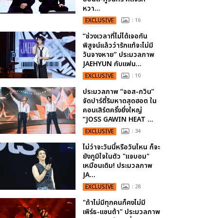
หวา...
EXCLUSIVE
: 16
“ช่วงเวลาที่ไม่ได้เจอกัน
พิสูจน์แล้วว่ารักแท้จะไม่มี
วันจางหาย” ประมวลภาพ
JAEHYUN กับแฟน...
EXCLUSIVE
: 10
ประมวลภาพ “จอส-กวิน”
จัดปาร์ตี้ริมหาดสุดฮอต ใน
คอนเสิร์ตครั้งยิ่งใหญ่
“JOSS GAWIN HEAT ...
EXCLUSIVE
: 34
ไม่ว่าจะวันนี้หรือวันไหน ก็จะ
ยังภูมิใจในตัว "แจบอม"
เหมือนเดิม! ประมวลภาพ
JA...
EXCLUSIVE
: 28
"ถ้าไม่มีทุกคนก็คงไม่มี
เพิร์ธ-แซนต้า" ประมวลภาพ