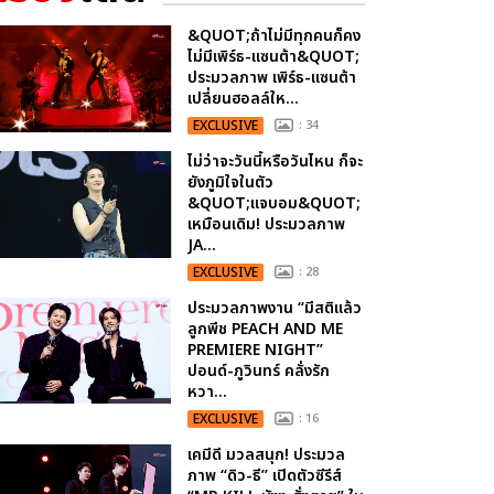
&QUOT;ถ้าไม่มีทุกคนก็คง
ไม่มีเพิร์ธ-แซนต้า&QUOT;
ประมวลภาพ เพิร์ธ-แซนต้า
เปลี่ยนฮอลล์ให...
EXCLUSIVE
: 34
ไม่ว่าจะวันนี้หรือวันไหน ก็จะ
ยังภูมิใจในตัว
&QUOT;แจบอม&QUOT;
เหมือนเดิม! ประมวลภาพ
JA...
EXCLUSIVE
: 28
ประมวลภาพงาน “มีสติแล้ว
ลูกพีช PEACH AND ME
PREMIERE NIGHT”
ปอนด์-ภูวินทร์ คลั่งรัก
หวา...
EXCLUSIVE
: 16
เคมีดี มวลสนุก! ประมวล
ภาพ “ดิว-ธี” เปิดตัวซีรีส์