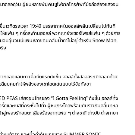
องมาตลอดวัน ผู้ชมหลายพันคนชูไฟจากโทรศัพท์มือถือส่องแสงจน
ขึ้นเวทีตรงเวลา 19:40 บรรยากาศในฮอลล์พลันเปลี่ยนไปทันที
ำให้แฟน ๆ กรี๊ดสะท้านฮอลล์ พวกเขายังเซอร์ไพรส์แฟน ๆ ด้วยการ
ามอบอุ่นจนมีแฟนหลายคนกลั้นน้ำตาไม่อยู่ สำหรับ Snow Man
จริง
จากแอตแลนตา เมื่อบีตแรกดังขึ้น ฮอลล์ทั้งฮอลล์ระเบิดออกด้วย
ี่เฉียบคมทำให้พลังของเขาโดดเด่นแบบไร้ข้อกังขา
D PEAS เสียงอินโทรของ “I Gotta Feeling” ดังขึ้น ฮอลล์ทั้ง
รี๊ดและเบสที่กระหึ่มไปทั่ว ผู้ชมกระโดดพร้อมกันราวกับคลื่นทะเล
้าสู่เพลงรักอมตะ เสียงร้องจากแฟน ๆ ต่างชาติ ต่างวัย ต่างภาษา
 อย่างแท้จริง และเมื่อค่ำคืนแรกของ SUMMER SONIC