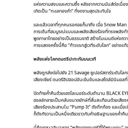
แห่งความสงบและความซึ้ง หลังจากความมันส์ต่อเนื่
เกิดเป็น “ทะเลทองคำ” ที่งดงามสุดประทับใจ
และแล้วเวลาที่ทุกคนรอคอยก็มาถึง เมื่อ Snow Man 
การเต้นที่สมบูรณ์แบบและพลังเสียงร้องที่ทรงพลังท
พูดภาษาไทยอย่างเป็นธรรมชาติ สร้างโมเมนต์แห่งคว
การแสดงครั้งนี้คือ “ก้าวแรกสู่เวทีระดับโลก” อย่างแท้
พลังแห่งโลกดนตรีปะทะกันบนเวที
พลังถูกส่งต่อไปยัง 21 Savage ซูเปอร์สตาร์ระดับโลก
เสียงเชียร์ ดนตรีฮิปฮอปอันเข้มข้นและสไตล์มินิมอลท
ปิดท้ายค่ำคืนด้วยเฮดไลเนอร์ระดับตำนาน BLACK EYE
ฮอลล์กลายเป็นคลับขนาดยักษ์ที่สั่นสะเทือนด้วยเสียงก
เสียงร้องประสานใน “Pump It” ดังกึกก้อง และเมื่อเข
ก็ดังกังวานเป็นหนึ่งเดียวราวกับคำอธิษฐานของค่ำคืน
นี่คือการเฉลิมฉลอง “พลังของดนตรีที่ไร้พรมแดน”