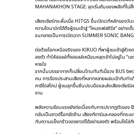
MAHANAKHON STAGE: จุดเริ่มต้นของพลังที่ไม่สิ้
เสียงเชียร์กระหึ่มเมื่อ HITGS ขึ้นเปิดเวทีหลักของวัน
ความไดนามิกได้ดึงผู้ชมเข้าสู่ “โหมดเฟสติวัล” อย่า
จนกลายเป็นการเปิดฉาก SUMMER SONIC BANGK
ต่อด้วยโลกเหนือจริงของ KIKUO ที่พาผู้ชมเข้าสู่ห้ว
ลงตัว ทำให้ฮอลล์ทั้งฮอลล์เหมือนหลุดเข้าไปอยู่ใน “
หายใจ
จากนั้นบรรยากาศก็เปลี่ยนโทนทันทีเมื่อวง BUS beca
คน การร้องประสานเสียงที่หลากหลายผสมเข้ากับท่าเต
คาลิโดสโคป ผู้ชมลุกขึ้นยืนปรบมือและส่งเสียงเชียร์อ
งาน
พลังความร้อนแรงยังต่อเนื่องกับการปรากฏตัวของ B
กลับเป็นซาวด์ร็อกจัดจ้าน เสียงกีตาร์และกลองที่กร
กับความแข็งกร้าวของซาวด์ได้อย่างลงตัว พร้อมโซโล่กีต