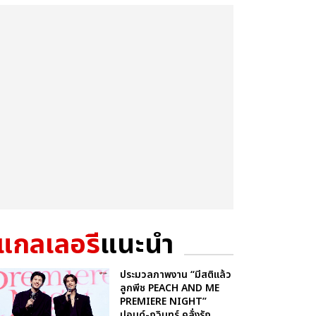
แกลเลอรี
แนะนำ
ประมวลภาพงาน “มีสติแล้ว
ลูกพีช PEACH AND ME
PREMIERE NIGHT”
ปอนด์-ภูวินทร์ คลั่งรัก