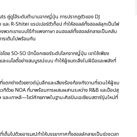
s คู่ดูโอ้ระดับตำนานจากญี่ปุ่น การปรากฏตัวของ DJ
ละ R-Shitei แรปเปอร์ตัวท็อป ทำให้ฮอลล์ทั้งฮอลล์ลุกเป็นไฟ
่โลกของพวกเขาแบบไร้กำแพงภาษา จนฮอลล์ทั้งฮอลล์กลายเป็นคลับ
ะการเต้นไปพร้อมกัน
โดย SO-SO บีทบ็อกเซอร์ระดับโลกจากญี่ปุ่น เขาใช้เพียง
และเมโลดี้อย่างสมบูรณ์แบบ ทำให้ผู้ชมตะลึงในฝีมือและพลังที่
ี่แตกต่างด้วยซาวด์นุ่มลึกและเสียงร้องก้องกังวานที่ชวนให้ผู้ชม
เวทีด้วย NOA ที่มาพร้อมการผสมผสานระหว่าง R&B และป๊อปสุ
 และเกาหลี—โชว์ศักยภาพในฐานะศิลปินเอเชียนสตาร์รุ่นใหม่ที่
ยงที่เต็มไปด้วยอารมณ์ทำให้บรรยากาศทั้งฮอลล์กลายเป็นช่วงเวลา