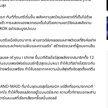
นสุด
แรก ทันทีที่ดนตรีเริ่มขึ้น พลังความสดใหม่และซาวด์ที่เต็มไปด้วย
งเต็มตัว การแสดงของพวกเธอเต็มไปด้วยความเยาว์วัยและพลังงาน
OK อย่างสมบูรณ์แบบ
งดนตรีเหนือจินตนาการ ผ่านซาวด์ล่องลอยและภาพวิชวลที่ซิงค์อย่าง
เขตแดนระหว่างความฝันและความจริง” สร้างช่วงเวลาที่ผู้ชมแทบลืม
use of you i shine ขึ้นเวทีด้วยโชว์สุดพลังจากสมาชิกทั้ง 12
้นแบบเพอร์ฟอร์แมนซ์กรุ๊ปสุดแน่นหนา ทำให้เวทีสว่างไสวราวกับ
ย่างพร้อมเพรียง ทำให้บรรยากาศความมันส์พุ่งถึงขีดสุดตั้งแต่ต้น
AND-MAID ที่มาในชุดเมดสุดไอคอนิก แต่สิ่งที่ออกมาจากเวที
ะแทกใจ ทำให้ทั้งฮอลล์ตกอยู่ในมนตร์สะกด ความคิ้วท์ภายนอกผสาน
าร์และเบสที่เรียกเสียงกรี๊ดสนั่นฮอลล์