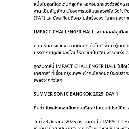
หนึ่งในจุดที่โดดเด่นที่สุดคือ หอคอยตกแต่งด้วยอั
งาน เป็นสัญลักษณ์ของการเฉลิมฉลองพลัง Soft Powe
(TAT) และยังสะท้อนถึงความสำเร็จของ “เทศกาลจากญี
IMPACT CHALLENGER HALL: จากฮอลล์สู่เมือง
ก่อนเริ่มการแสดง ความคึกคักเต็มไปทั่วพื้นที่ ผู้คนเ
บรรยากาศถูกแปลงโฉมให้กลายเป็น “ธีมพาร์กแห่งเสี
สุดสัปดาห์นี้ IMPACT CHALLENGER HALL ไม่ได้เป็น
เทศกาล” ที่เชื่อมกรุงเทพฯ เข้ากับโลกดนตรีระดับ
เพลงจากทั่วโลก
SUMMER SONIC BANGKOK 2025: DAY 1
ดื่มด่ำกับพลังแห่งเสียงดนตรีและโมเมนต์ประวัติศา
วันที่ 23 สิงหาคม 2025 บรรยากาศใน IMPACT CHAL
เริ่มต้น เมื่อศิลปินนับสิบจากทั่วโลกและเอเชียรวมพ