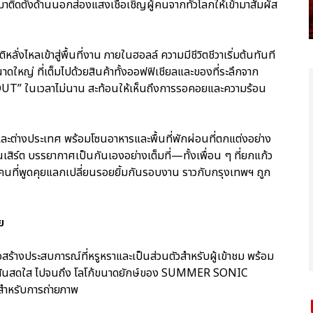
ิดตั้งด้านนอกส่องแสงเชื้อเชิญผู้คนจากทั่วโลกให้เข้ามาสัมผัส
ลั่งไหลเข้าสู่พื้นที่งาน ภายในฮอลล์ ความมีชีวิตชีวาเริ่มต้นทันที
ญ่ ที่เต็มไปด้วยสินค้าทั้งออฟฟิเชียลและของที่ระลึกจาก
UT” ในเวลาไม่นาน สะท้อนให้เห็นถึงการรอคอยและความร้อน
ละต่างประเทศ พร้อมโซนอาหารและพื้นที่พักผ่อนที่ตกแต่งอย่าง
ิร์ต บรรยากาศเป็นกันเองอย่างเต็มที่—ทั้งเพื่อน ๆ ที่ยกแก้ว
้คนที่พูดคุยแลกเปลี่ยนรอยยิ้มกันรอบงาน ราวกับกรุงเทพฯ ถูก
ย
่อสร้างประสบการณ์ที่หรูหราและเป็นส่วนตัวสำหรับผู้เข้าชม พร้อม
กตุ๊กสีสันสดใส ไปจนถึง โลโก้ขนาดยักษ์ของ SUMMER SONIC
ำหรับการถ่ายภาพ