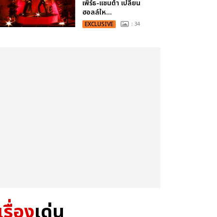
เพิร์ธ-แซนต้า เปลี่ยน
ฮอลล์ให...
EXCLUSIVE
: 34
เรื่อง
เด่น