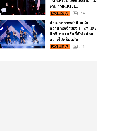
“MR.KILL มังงะสั่งตาย” ใน
งาน “MR.KILL...
EXCLUSIVE
: 14
ประมวลภาพค่ำคืนแห่ง
ความทรงจำของ ITZY และ
มิดจีไทย ในวันที่หัวใจส่อง
สว่างไปพร้อมกัน
EXCLUSIVE
: 11