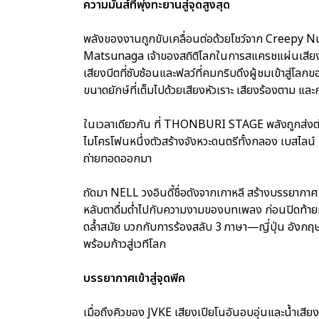
ความมันส์ที่พุ่งทะยานสู่จุดสูงสุด
พลังของงานถูกขับเคลื่อนต่อด้วยโชว์จาก Creepy Nut
Matsunaga เจ้าของสถิติโลกในการสแครชแผ่นเสียง แ
เสียงบีตที่ซับซ้อนและฟลว์ที่คมกริบดึงผู้ชมเข้าสู
ขนาดยักษ์ที่เต็มไปด้วยเสียงหัวเราะ เสียงร้องตาม แล
ในเวลาเดียวกัน ที่ THONBURI STAGE พลังถูกส่งต่อ
ไมโครโฟนหนึ่งตัวสร้างจังหวะดนตรีทั้งกลอง เบสไลน์ 
ถ่ายทอดออกมา
ถัดมา NELL วงอินดี้ชื่อดังจากเกาหลี สร้างบรรยากาศท
หลับตาดื่มด่ำไปกับความงามของบทเพลง ก่อนปิดท้าย
ดล้ำสมัย บวกกับการร้องสลับ 3 ภาษา—ญี่ปุ่น อังกฤษ
พร้อมก้าวสู่เวทีโลก
บรรยากาศเข้าสู่จุดพีค
เมื่อถึงคิวของ JVKE เสียงเปียโนอันอบอุ่นและน้ำเสี