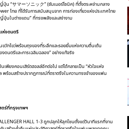
กษรญี่ปุ่น “サマーソニック” (ซัมเมอร์โซนิค) ที่ตั้งตระหง่านกลาง
r ไทย ที่ได้รับการสนับสนุนจาก การท่องเที่ยวแห่งประเทศไทย
่ปุ่นในต่างแดน” ที่ทรงพลังและสง่างาม
แห่งดนตรี
ดินขวักไขว่พร้อมถุงของที่ระลึกและรอยยิ้มแห่งความตื่นเต้น
ยงดนตรีและการเฉลิมฉลอง” อย่างแท้จริง
เพียงคอนเสิร์ตฮอลล์อีกต่อไป แต่ได้กลายเป็น “หัวใจแห่ง
สากล พร้อมสร้างปรากฏการณ์ที่ตราตรึงในความทรงจำของแฟน
สตร์ที่กรุงเทพฯ
LENGER HALL 1-3 ถูกปลุกให้ลุกโชนตั้งแต่วินาทีแรกที่งาน
ลังกันสร้างค่ำคืนแห่งประวัติศาสตร์ที่ตราตรึงใจแฟนเพลงทุกคน