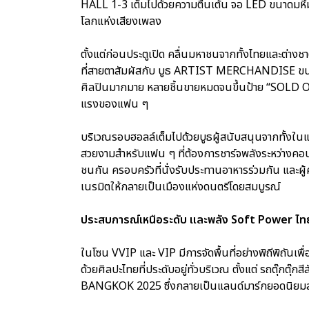
HALL 1-3 เต็มไปด้วยความตื่นเต้น จอ LED ขนาดมหึมาต
โลกแห่งเสียงเพลง
ตั้งแต่ก่อนประตูเปิด คลื่นมหาชนจากทั้งไทยและต่างชาติห
ที่สายตาสัมผัสกับ บูธ ARTIST MERCHANDISE ขนาดให
ศิลปินมากมาย หลายชิ้นขายหมดจนขึ้นป้าย “SOLD O
แรงของแฟน ๆ
บริเวณรอบฮอลล์เต็มไปด้วยบูธผู้สนับสนุนจากทั้งในแ
สวยงามสำหรับแฟน ๆ ที่ต้องการชาร์จพลังระหว่างคอนเส
ชนกัน ครอบครัวที่นั่งรับประทานอาหารร่วมกัน และผู
เนรมิตให้กลายเป็นเมืองแห่งดนตรีโดยสมบูรณ์
ประสบการณ์เหนือระดับ และพลัง Soft Power ไท
ในโซน VVIP และ VIP มีการจัดพื้นที่อย่างพิถีพิถันเพื
ด้วยศิลปะไทยที่ประดับอยู่ทั่วบริเวณ ตั้งแต่ รถตุ๊
BANGKOK 2025 ซึ่งกลายเป็นแลนด์มาร์กยอดนิยมส