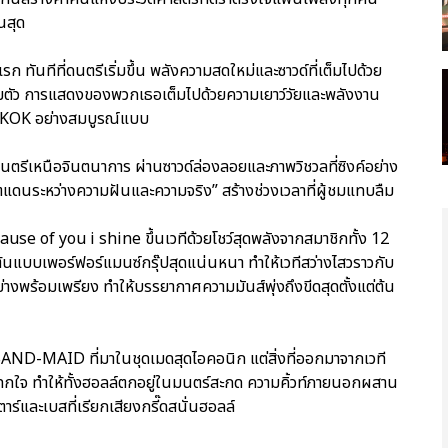
นสุด
แรก ทันทีที่ดนตรีเริ่มขึ้น พลังความสดใหม่และซาวด์ที่เต็มไปด้วย
งเต็มตัว การแสดงของพวกเธอเต็มไปด้วยความเยาว์วัยและพลังงาน
OK อย่างสมบูรณ์แบบ
งดนตรีเหนือจินตนาการ ผ่านซาวด์ล่องลอยและภาพวิชวลที่ซิงค์อย่าง
เขตแดนระหว่างความฝันและความจริง” สร้างช่วงเวลาที่ผู้ชมแทบลืม
use of you i shine ขึ้นเวทีด้วยโชว์สุดพลังจากสมาชิกทั้ง 12
้นแบบเพอร์ฟอร์แมนซ์กรุ๊ปสุดแน่นหนา ทำให้เวทีสว่างไสวราวกับ
ย่างพร้อมเพรียง ทำให้บรรยากาศความมันส์พุ่งถึงขีดสุดตั้งแต่ต้น
AND-MAID ที่มาในชุดเมดสุดไอคอนิก แต่สิ่งที่ออกมาจากเวที
ะแทกใจ ทำให้ทั้งฮอลล์ตกอยู่ในมนตร์สะกด ความคิ้วท์ภายนอกผสาน
าร์และเบสที่เรียกเสียงกรี๊ดสนั่นฮอลล์