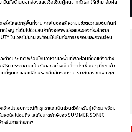
ิดตั้งด้านนอกส่องแสงเชื้อเชิญผู้คนจากทั่วโลกให้เข้ามาสัมผัส
ลั่งไหลเข้าสู่พื้นที่งาน ภายในฮอลล์ ความมีชีวิตชีวาเริ่มต้นทันที
ญ่ ที่เต็มไปด้วยสินค้าทั้งออฟฟิเชียลและของที่ระลึกจาก
UT” ในเวลาไม่นาน สะท้อนให้เห็นถึงการรอคอยและความร้อน
ละต่างประเทศ พร้อมโซนอาหารและพื้นที่พักผ่อนที่ตกแต่งอย่าง
ิร์ต บรรยากาศเป็นกันเองอย่างเต็มที่—ทั้งเพื่อน ๆ ที่ยกแก้ว
้คนที่พูดคุยแลกเปลี่ยนรอยยิ้มกันรอบงาน ราวกับกรุงเทพฯ ถูก
ย
่อสร้างประสบการณ์ที่หรูหราและเป็นส่วนตัวสำหรับผู้เข้าชม พร้อม
กตุ๊กสีสันสดใส ไปจนถึง โลโก้ขนาดยักษ์ของ SUMMER SONIC
ำหรับการถ่ายภาพ