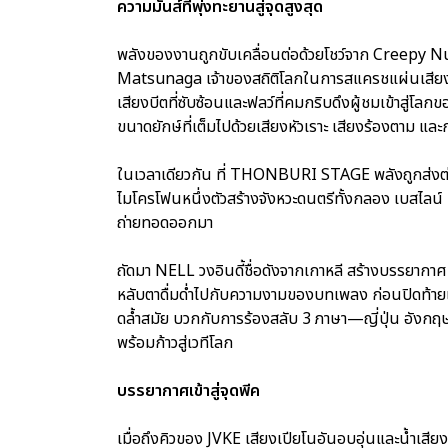
ความมันส์ที่พุ่งทะยานสู่จุดสูงสุด
พลังของงานถูกขับเคลื่อนต่อด้วยโชว์จาก Creepy Nut
Matsunaga เจ้าของสถิติโลกในการสแครชแผ่นเสียง แ
เสียงบีตที่ซับซ้อนและฟลว์ที่คมกริบดึงผู้ชมเข้าสู
ขนาดยักษ์ที่เต็มไปด้วยเสียงหัวเราะ เสียงร้องตาม แล
ในเวลาเดียวกัน ที่ THONBURI STAGE พลังถูกส่งต่อ
ไมโครโฟนหนึ่งตัวสร้างจังหวะดนตรีทั้งกลอง เบสไลน์ 
ถ่ายทอดออกมา
ถัดมา NELL วงอินดี้ชื่อดังจากเกาหลี สร้างบรรยากาศท
หลับตาดื่มด่ำไปกับความงามของบทเพลง ก่อนปิดท้าย
ดล้ำสมัย บวกกับการร้องสลับ 3 ภาษา—ญี่ปุ่น อังกฤษ
พร้อมก้าวสู่เวทีโลก
บรรยากาศเข้าสู่จุดพีค
เมื่อถึงคิวของ JVKE เสียงเปียโนอันอบอุ่นและน้ำเสี