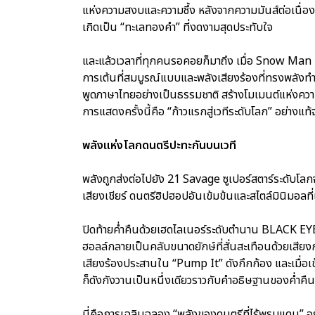
แห่งความสงบและความซึ้ง หลังจากความมันส์ต่อเนื่
เกิดเป็น “ทะเลทองคำ” ที่งดงามสุดประทับใจ
และแล้วเวลาที่ทุกคนรอคอยก็มาถึง เมื่อ Snow Man 
การเต้นที่สมบูรณ์แบบและพลังเสียงร้องที่ทรงพลังท
พูดภาษาไทยอย่างเป็นธรรมชาติ สร้างโมเมนต์แห่งคว
การแสดงครั้งนี้คือ “ก้าวแรกสู่เวทีระดับโลก” อย่างแท้
พลังแห่งโลกดนตรีปะทะกันบนเวที
พลังถูกส่งต่อไปยัง 21 Savage ซูเปอร์สตาร์ระดับโลก
เสียงเชียร์ ดนตรีฮิปฮอปอันเข้มข้นและสไตล์มินิมอลท
ปิดท้ายค่ำคืนด้วยเฮดไลเนอร์ระดับตำนาน BLACK EYE
ฮอลล์กลายเป็นคลับขนาดยักษ์ที่สั่นสะเทือนด้วยเสียงก
เสียงร้องประสานใน “Pump It” ดังกึกก้อง และเมื่อเข
ก็ดังกังวานเป็นหนึ่งเดียวราวกับคำอธิษฐานของค่ำคืน
นี่คือการเฉลิมฉลอง “พลังของดนตรีที่ไร้พรมแดน”