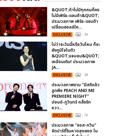
&QUOT;ถ้าไม่มีทุกคนก็คง
ไม่มีเพิร์ธ-แซนต้า&QUOT;
ประมวลภาพ เพิร์ธ-แซนต้า
เปลี่ยนฮอลล์ให...
EXCLUSIVE
: 34
ไม่ว่าจะวันนี้หรือวันไหน ก็จะ
ยังภูมิใจในตัว
&QUOT;แจบอม&QUOT;
เหมือนเดิม! ประมวลภาพ
JA...
EXCLUSIVE
: 28
ประมวลภาพงาน “มีสติแล้ว
ลูกพีช PEACH AND ME
PREMIERE NIGHT”
ปอนด์-ภูวินทร์ คลั่งรัก
หวา...
EXCLUSIVE
: 16
ประมวลภาพ “จอส-กวิน”
จัดปาร์ตี้ริมหาดสุดฮอต ใน