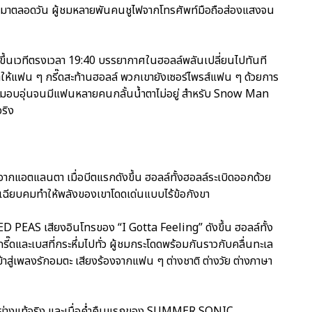
องมาตลอดวัน ผู้ชมหลายพันคนชูไฟจากโทรศัพท์มือถือส่องแสงจน
ขึ้นเวทีตรงเวลา 19:40 บรรยากาศในฮอลล์พลันเปลี่ยนไปทันที
ำให้แฟน ๆ กรี๊ดสะท้านฮอลล์ พวกเขายังเซอร์ไพรส์แฟน ๆ ด้วยการ
ามอบอุ่นจนมีแฟนหลายคนกลั้นน้ำตาไม่อยู่ สำหรับ Snow Man
จริง
จากแอตแลนตา เมื่อบีตแรกดังขึ้น ฮอลล์ทั้งฮอลล์ระเบิดออกด้วย
ี่เฉียบคมทำให้พลังของเขาโดดเด่นแบบไร้ข้อกังขา
D PEAS เสียงอินโทรของ “I Gotta Feeling” ดังขึ้น ฮอลล์ทั้ง
รี๊ดและเบสที่กระหึ่มไปทั่ว ผู้ชมกระโดดพร้อมกันราวกับคลื่นทะเล
้าสู่เพลงรักอมตะ เสียงร้องจากแฟน ๆ ต่างชาติ ต่างวัย ต่างภาษา
 อย่างแท้จริง และเมื่อค่ำคืนแรกของ SUMMER SONIC