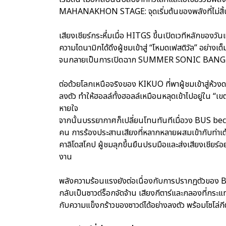
MAHANAKHON STAGE: จุดเริ่มต้นของพลังที่ไม่สิ้
เสียงเชียร์กระหึ่มเมื่อ HITGS ขึ้นเปิดเวทีหลักของวัน
ความไดนามิกได้ดึงผู้ชมเข้าสู่ “โหมดเฟสติวัล” อย่า
จนกลายเป็นการเปิดฉาก SUMMER SONIC BANGK
ต่อด้วยโลกเหนือจริงของ KIKUO ที่พาผู้ชมเข้าสู่ห้ว
ลงตัว ทำให้ฮอลล์ทั้งฮอลล์เหมือนหลุดเข้าไปอยู่ใน “
หายใจ
จากนั้นบรรยากาศก็เปลี่ยนโทนทันทีเมื่อวง BUS beca
คน การร้องประสานเสียงที่หลากหลายผสมเข้ากับท่าเต
คาลิโดสโคป ผู้ชมลุกขึ้นยืนปรบมือและส่งเสียงเชียร์อ
งาน
พลังความร้อนแรงยังต่อเนื่องกับการปรากฏตัวของ B
กลับเป็นซาวด์ร็อกจัดจ้าน เสียงกีตาร์และกลองที่กร
กับความแข็งกร้าวของซาวด์ได้อย่างลงตัว พร้อมโซโล่กีต