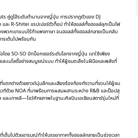
s คู่ดูโอ้ระดับตำนานจากญี่ปุ่น การปรากฏตัวของ DJ
ละ R-Shitei แรปเปอร์ตัวท็อป ทำให้ฮอลล์ทั้งฮอลล์ลุกเป็นไฟ
่โลกของพวกเขาแบบไร้กำแพงภาษา จนฮอลล์ทั้งฮอลล์กลายเป็นคลับ
ะการเต้นไปพร้อมกัน
โดย SO-SO บีทบ็อกเซอร์ระดับโลกจากญี่ปุ่น เขาใช้เพียง
และเมโลดี้อย่างสมบูรณ์แบบ ทำให้ผู้ชมตะลึงในฝีมือและพลังที่
ี่แตกต่างด้วยซาวด์นุ่มลึกและเสียงร้องก้องกังวานที่ชวนให้ผู้ชม
เวทีด้วย NOA ที่มาพร้อมการผสมผสานระหว่าง R&B และป๊อปสุ
 และเกาหลี—โชว์ศักยภาพในฐานะศิลปินเอเชียนสตาร์รุ่นใหม่ที่
ยงที่เต็มไปด้วยอารมณ์ทำให้บรรยากาศทั้งฮอลล์กลายเป็นช่วงเวลา