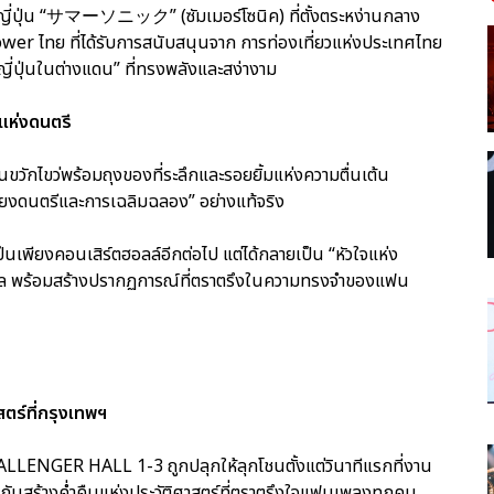
กษรญี่ปุ่น “サマーソニック” (ซัมเมอร์โซนิค) ที่ตั้งตระหง่านกลาง
r ไทย ที่ได้รับการสนับสนุนจาก การท่องเที่ยวแห่งประเทศไทย
่ปุ่นในต่างแดน” ที่ทรงพลังและสง่างาม
แห่งดนตรี
ดินขวักไขว่พร้อมถุงของที่ระลึกและรอยยิ้มแห่งความตื่นเต้น
ยงดนตรีและการเฉลิมฉลอง” อย่างแท้จริง
เพียงคอนเสิร์ตฮอลล์อีกต่อไป แต่ได้กลายเป็น “หัวใจแห่ง
สากล พร้อมสร้างปรากฏการณ์ที่ตราตรึงในความทรงจำของแฟน
สตร์ที่กรุงเทพฯ
LENGER HALL 1-3 ถูกปลุกให้ลุกโชนตั้งแต่วินาทีแรกที่งาน
ลังกันสร้างค่ำคืนแห่งประวัติศาสตร์ที่ตราตรึงใจแฟนเพลงทุกคน