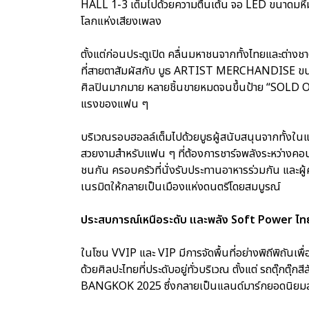
HALL 1-3 เต็มไปด้วยความตื่นเต้น จอ LED ขนาดมหึมาต
โลกแห่งเสียงเพลง
ตั้งแต่ก่อนประตูเปิด คลื่นมหาชนจากทั้งไทยและต่างชาติห
ที่สายตาสัมผัสกับ บูธ ARTIST MERCHANDISE ขนาดให
ศิลปินมากมาย หลายชิ้นขายหมดจนขึ้นป้าย “SOLD O
แรงของแฟน ๆ
บริเวณรอบฮอลล์เต็มไปด้วยบูธผู้สนับสนุนจากทั้งในแ
สวยงามสำหรับแฟน ๆ ที่ต้องการชาร์จพลังระหว่างคอนเส
ชนกัน ครอบครัวที่นั่งรับประทานอาหารร่วมกัน และผู
เนรมิตให้กลายเป็นเมืองแห่งดนตรีโดยสมบูรณ์
ประสบการณ์เหนือระดับ และพลัง Soft Power ไท
ในโซน VVIP และ VIP มีการจัดพื้นที่อย่างพิถีพิถันเพื
ด้วยศิลปะไทยที่ประดับอยู่ทั่วบริเวณ ตั้งแต่ รถตุ๊
BANGKOK 2025 ซึ่งกลายเป็นแลนด์มาร์กยอดนิยมส