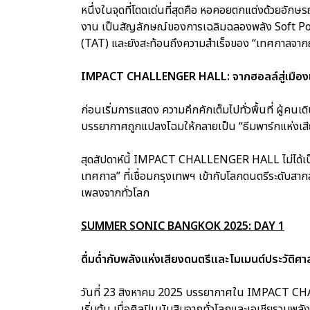
หนึ่งในจุดที่โดดเด่นที่สุดคือ หอคอยตกแต่งด้วยอั
งาน เป็นสัญลักษณ์ของการเฉลิมฉลองพลัง Soft Powe
(TAT) และยังสะท้อนถึงความสำเร็จของ “เทศกาลจากญี
IMPACT CHALLENGER HALL: จากฮอลล์สู่เมือง
ก่อนเริ่มการแสดง ความคึกคักเต็มไปทั่วพื้นที่ ผู้คนเ
บรรยากาศถูกแปลงโฉมให้กลายเป็น “ธีมพาร์กแห่งเสี
สุดสัปดาห์นี้ IMPACT CHALLENGER HALL ไม่ได้เป็น
เทศกาล” ที่เชื่อมกรุงเทพฯ เข้ากับโลกดนตรีระดับ
เพลงจากทั่วโลก
SUMMER SONIC BANGKOK 2025: DAY 1
ดื่มด่ำกับพลังแห่งเสียงดนตรีและโมเมนต์ประวัติศา
วันที่ 23 สิงหาคม 2025 บรรยากาศใน IMPACT CHAL
เริ่มต้น เมื่อศิลปินนับสิบจากทั่วโลกและเอเชียรวมพ