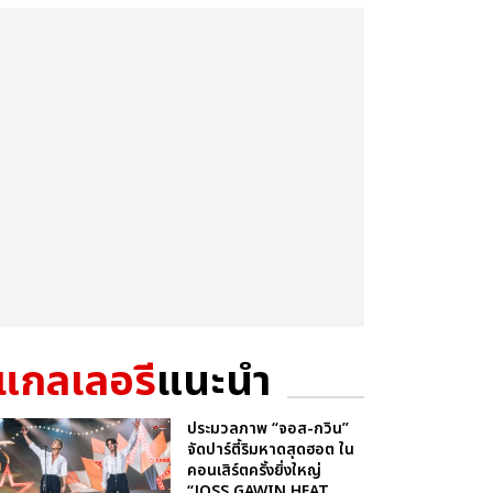
แกลเลอรี
แนะนำ
ประมวลภาพ “จอส-กวิน”
จัดปาร์ตี้ริมหาดสุดฮอต ใน
คอนเสิร์ตครั้งยิ่งใหญ่
“JOSS GAWIN HEAT ...