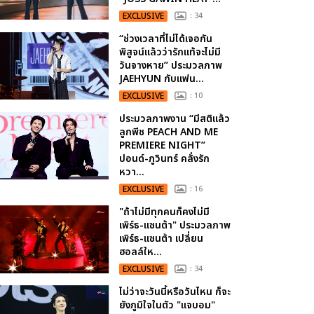
EXCLUSIVE
: 34
“ช่วงเวลาที่ไม่ได้เจอกัน
พิสูจน์แล้วว่ารักแท้จะไม่มี
วันจางหาย” ประมวลภาพ
JAEHYUN กับแฟน...
EXCLUSIVE
: 10
ประมวลภาพงาน “มีสติแล้ว
ลูกพีช PEACH AND ME
PREMIERE NIGHT”
ปอนด์-ภูวินทร์ คลั่งรัก
หวา...
EXCLUSIVE
: 16
"ถ้าไม่มีทุกคนก็คงไม่มี
เพิร์ธ-แซนต้า" ประมวลภาพ
เพิร์ธ-แซนต้า เปลี่ยน
ฮอลล์ให...
EXCLUSIVE
: 34
ไม่ว่าจะวันนี้หรือวันไหน ก็จะ
ยังภูมิใจในตัว "แจบอม"