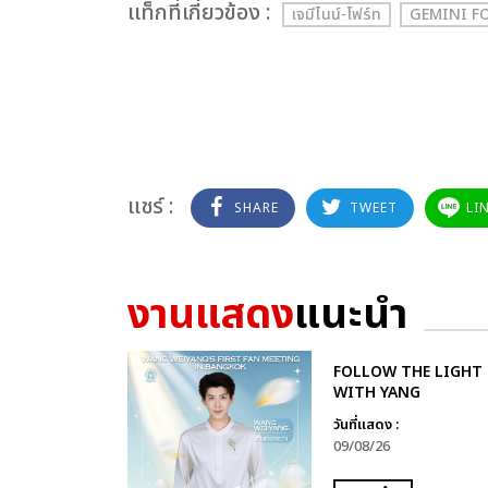
เเท็กที่เกี่ยวข้อง :
เจมีไนน์-โฟร์ท
GEMINI FO
แชร์ :
SHARE
TWEET
LI
งานแสดง
แนะนำ
FOLLOW THE LIGHT
WITH YANG
วันที่แสดง :
09/08/26