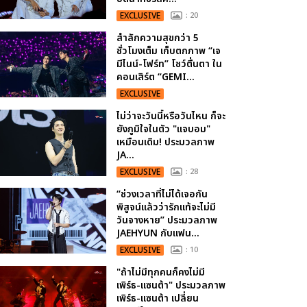
EXCLUSIVE
: 20
สำลักความสุขกว่า 5
ชั่วโมงเต็ม เก็บตกภาพ “เจ
มีไนน์-โฟร์ท” โชว์ตื่นตา ใน
คอนเสิร์ต “GEMI...
EXCLUSIVE
ไม่ว่าจะวันนี้หรือวันไหน ก็จะ
ยังภูมิใจในตัว "แจบอม"
เหมือนเดิม! ประมวลภาพ
JA...
EXCLUSIVE
: 28
“ช่วงเวลาที่ไม่ได้เจอกัน
พิสูจน์แล้วว่ารักแท้จะไม่มี
วันจางหาย” ประมวลภาพ
JAEHYUN กับแฟน...
EXCLUSIVE
: 10
"ถ้าไม่มีทุกคนก็คงไม่มี
เพิร์ธ-แซนต้า" ประมวลภาพ
เพิร์ธ-แซนต้า เปลี่ยน