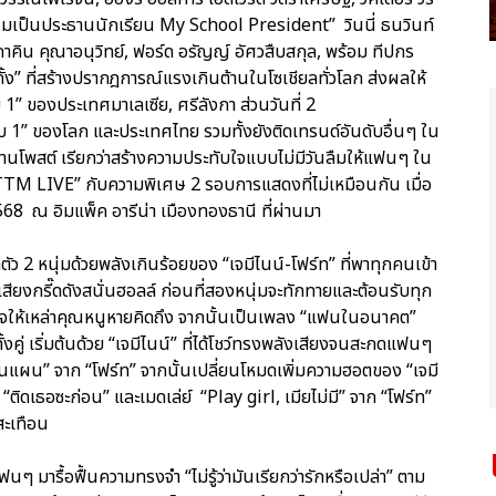
นผมเป็นประธานนักเรียน My School President” วินนี่ ธนวินท์
 ภาคิน คุณาอนุวิทย์, ฟอร์ด อรัญญ์ อัศวสืบสกุล, พร้อม ทีปกร
กั้ง” ที่สร้างปรากฎการณ์แรงเกินต้านในโซเชียลทั่วโลก ส่งผลให้
 ของประเทศมาเลเซีย, ศรีลังกา ส่วนวันที่ 2
1” ของโลก และประเทศไทย รวมทั้งยังติดเทรนด์อันดับอื่นๆ ใน
8 ล้านโพสต์ เรียกว่าสร้างความประทับใจแบบไม่มีวันลืมให้แฟนๆ ใน
TM LIVE” กับความพิเศษ 2 รอบการแสดงที่ไม่เหมือนกัน เมื่อ
2568 ณ อิมแพ็ค อารีน่า เมืองทองธานี ที่ผ่านมา
ดตัว 2 หนุ่มด้วยพลังเกินร้อยของ “เจมีไนน์-โฟร์ท” ที่พาทุกคนเข้า
สียงกรี๊ดดังสนั่นฮอลล์ ก่อนที่สองหนุ่มจะทักทายและต้อนรับทุก
บใจให้เหล่าคุณหนูหายคิดถึง จากนั้นเป็นเพลง “แฟนในอนาคต”
้งคู่ เริ่มต้นด้วย “เจมีไนน์” ที่ได้โชว์ทรงพลังเสียงจนสะกดแฟนๆ
นแผน” จาก “โฟร์ท” จากนั้นเปลี่ยนโหมดเพิ่มความฮอตของ “เจมี
“ติดเธอซะก่อน” และเมดเล่ย์ “Play girl, เมียไม่มี” จาก “โฟร์ท”
์สะเทือน
นๆ มารื้อฟื้นความทรงจำ “ไม่รู้ว่ามันเรียกว่ารักหรือเปล่า” ตาม