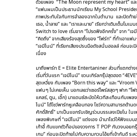
ด้วยเพลง “The Moon represent my heart” และเพลง
“แฟนผมเป็นประธานนักเรียน My School President” “วิ
ภาพประทับใจกับการจำลองฉากในตำนาน และปิดท้ายโช
เธอ, น้ำลาย” และ “เราและนาย” เรียกว่าเติมเต็มโมเมนต
Switch to love เริ่มจาก “โปรดฟังอีกครั้ง” จาก “เจม
“คิดถึง” จากเสียงร้องสุดซึ้งของ “โฟร์ท” ที่ทำเอา
“เจมีไนน์” ที่เรียกเสียงปรบมือดังสนั่นฮอลล์ ก่อนจ
เนื่อง
มาถึงพาร์ท E = Elite Entertaniner ส่วนที่แตกต่างข
เริ่มที่วันแรก “เจมีไนน์” ชวนเกิร์ลกรุ๊ปสุดฮอต “4EVE
สุดเหวี่ยง กับเพลง “Born this way” และ “Vroom 
แฟนๆ ไม่เคยเห็น บอกเลยว่าเซอร์ไพร์สสุดๆ ฟาก “โฟร์ท”
แคลร์, ตูน, เอิ๊ก) มาแดนซ์สะบัดให้เวทีสะเทือนกับเพลง
ไนน์” ได้โชว์พาร์ทหูเคลือบทอง โชว์ความสามารถด้านดน
ศักดิ์สิทธิ์” มาเป็นแขกรับเชิญร่วมบรรเลงเปียโน ใน
เพลงพิเศษที่ “เจมีไนน์” แต่งเอง นำมาโชว์ให้ฟังแบบส
เก้าอี้ กับแขกตัวท็อปของวงการ T POP กับวงบอยกรุ๊ป
เกม” ก่อนจะปิดท้ายไปกับความกวนโอ้ยที่เข้ากันดี ร