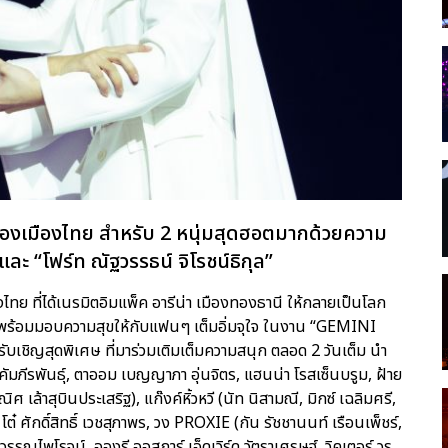
์ของเมืองไทย สำหรับ 2 หนุ่มสุดฮอตมากด้วยความ
และ “โฟร์ท ณัฐวรรธน์ จิโรชน์ธิกุล”
 ที่ได้เนรมิตอิมแพ็ค อารีน่า เมืองทองธานี ให้กลายเป็นโลก
พร้อมมอบความสุขให้กับแฟนๆ เต็มอิ่มจุใจ ในงาน “GEMINI
ญสุดพิเศษ ที่มาร่วมเติมเต็มความสนุก ตลอด 2 วันเต็ม นำ
คัมภีรพันธุ์, ตาออม เบญญาภา อุ่นจิตร, แฮนน่า โรสเซ็นบรูม, ฝ้าย
ศ เล้าสุบินประเสริฐ), แก๊งค์หิ้วหวี (นัท นิสามณี, มิกซ์ เฉลิมศรี,
โต๋ ศักดิ์สิทธิ์ เวชสุภาพร, วง PROXIE (กัน รัชชานนท์ เรือนเพ็ชร์,
รรณไพโรจน์, อองรี ออสการ์ เอ็ดเวิร์ด วัตราเศรษฐ์, วิคเตอร์ วร