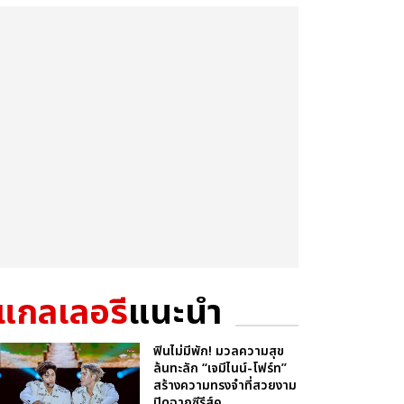
แกลเลอรี
แนะนำ
ฟินไม่มีพัก! มวลความสุข
ล้นทะลัก “เจมีไนน์-โฟร์ท”
สร้างความทรงจำที่สวยงาม
ปิดฉากซีรีส์ค...