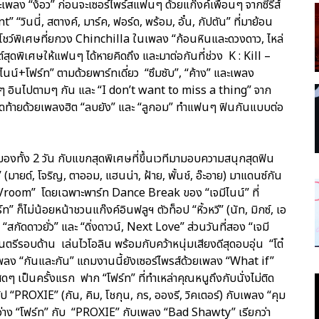
 “ง้อว” ก่อนจะเซอร์ไพร์สแฟนๆ ด้วยแก๊งค์เพื่อนๆ จากซีรีส์
นนี่, สตางค์, มาร์ค, ฟอร์ด, พร้อม, อั๋น, กัปตัน” ที่มาย้อน
ว์พิเศษที่ยกวง Chinchilla ในเพลง “ก้อนหินและดวงดาว, ไหล่
์สุดพิเศษให้แฟนๆ ได้หายคิดถึง และมาต่อกันที่ช่วง K : Kill –
ีไนน์+โฟร์ท” ตามด้วยพาร์ทเดี่ยว “ซึมซับ”, “ค้าง” และเพลง
แฟนๆ อินไปตามๆ กัน และ “I don’t want to miss a thing” จาก
ะปิดท้ายด้วยเพลงฮิต “ลบยัง” และ “ลูกอม” ทำแฟนๆ ฟินกันแบบต่อ
องทั้ง 2 วัน กับแขกสุดพิเศษที่ขึ้นเวทีมามอบความสนุกสุดฟิน
” (มายด์, โจริญ, ตาออม, แฮนน่า, ฝ้าย, พั้นช์, อ๊ะอาย) มาแดนซ์กัน
Vroom” โดยเฉพาะพาร์ท Dance Break ของ “เจมีไนน์” ที่
 ก็ไม่น้อยหน้าชวนแก๊งค์อินฟลูฯ ตัวท็อป “หิ้วหวี” (นัท, มิกซ์, เอ
 “สกัดดาวยั่ว” และ “ดิ่งดาวน์, Next Love” ส่วนวันที่สอง “เจมี
ตรีรอบด้าน เล่นไวโอลิน พร้อมกับคว้าหนุ่มเสียงดีสุดอบอุ่น “โต๋
เพลง “กันและกัน” แถมงานนี้ยังเซอร์ไพรส์ด้วยเพลง “What if”
ดๆ เป็นครั้งแรก ฟาก “โฟร์ท” ที่ทำเหล่าคุณหนูถึงกับนั่งไม่ติด
 “PROXIE” (กัน, คิม, โชกุน, กร, อองรี, วิคเตอร์) กับเพลง “คุม
ะหว่าง “โฟร์ท” กับ “PROXIE” กับเพลง “Bad Shawty” เรียกว่า