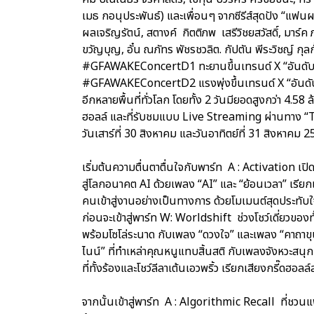
เมธ กอนุประพันธ์) และเพื่อนๆ จากซีรีส์สุดปัง “แฟ
ผลเจริญรัตน์, สตางค์ กิตติภพ เสรีวิชยสวัสดิ์, มาร์ค
ขวัญบุญ, อั๋น ณภัทร พัชรชวลิต. กัปตัน พีระวิชญ์ กุล
#GFAWAKEConcertD1 ทะยานขึ้นเทรนด์ X “อันดับ 1”
#GFAWAKEConcertD2 แรงพุ่งขึ้นเทรนด์ X “อันดับ 
อีกหลายพื้นที่ทั่วโลก โดยทั้ง 2 วันมียอดสูงกว่า 4.5
ฮอลล์ และที่รับชมแบบ Live Streaming ผ่านทาง “T
วันเสาร์ที่ 30 สิงหาคม และวันอาทิตย์ที่ 31 สิงหาคม 
เริ่มต้นความตื่นตาตื่นใจกับพาร์ท A : Activation เปิ
สู่โลกอนาคต AI ด้วยเพลง “AI” และ “ย้อนเวลา” เรียกเ
คนเข้าสู่งานอย่างเป็นทางการ ด้วยโมเมนต์สุดประทั
ก่อนจะเข้าสู่พาร์ท W: Worldshift ช่วงโชว์เดี่ยวของทั
พร้อมโซโล่ระนาด กับเพลง “ดวงใจ” และเพลง “คาถาขุ
ไนน์” ที่ทำเหล่าคุณหนูแทบสิ้นสติ กับเพลงจังหวะสนุก 
ที่ทั้งร้องและโชว์ลีลาเต้นเอวพริ้ว เรียกเสียงกรี๊ดฮอลล
จากนั้นเข้าสู่พาร์ท A : Algorithmic Recall ที่ชวนแฟ