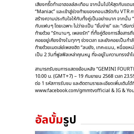
เสียงกรี๊ดทำเอาฮอลล์สะเทือน จากนั้นไปให้สุดกับแดนซ์
“Maniac” และเข้าสู่ช่วงท้ายของคอนเสิร์ตกับ VTR ภา
สร้างความประทับใจให้กับทั้งคู่เป็นอย่างมาก จากนั้
กับแฟนๆ โดยเฉพาะ ไม่ว่าจะเป็น “ยิ้มง่าย” และ “เรียกว
ท้ายด้วย “รักนานๆ, เพลงรัก” ที่ทั้งคู่ต้องการสื่อสา
คอยอยู่เคียงข้างในทุกๆ ช่วงเวลา และยังคอยเป็นกำลัง
ท้ายด้วยเมดเล่ย์เพลงฮิต “ลบยัง, เทคะแนน, หนื่อยหน่อยน
เป็น 2 วันที่ฟูลฟีลเหล่าคุณหนู ที่จะอยู่ในความทร
สามารถรับชมการแสดงย้อนหลัง “GEMINI FOURTH A.
10.00 น. (GMT+7) – 19 กันยายน 2568 เวลา 23.5
ต่อ 1 รหัสการรับชม และติดตามรายละเอียดเพิ่มเติมไ
www.facebook.com/gmmtvofficial & IG & Y
อัลบั้ม
รูป