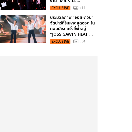
งาน “MR.KILL...
EXCLUSIVE
: 14
ประมวลภาพ “จอส-กวิน”
จัดปาร์ตี้ริมหาดสุดฮอต ใน
คอนเสิร์ตครั้งยิ่งใหญ่
“JOSS GAWIN HEAT ...
EXCLUSIVE
: 34