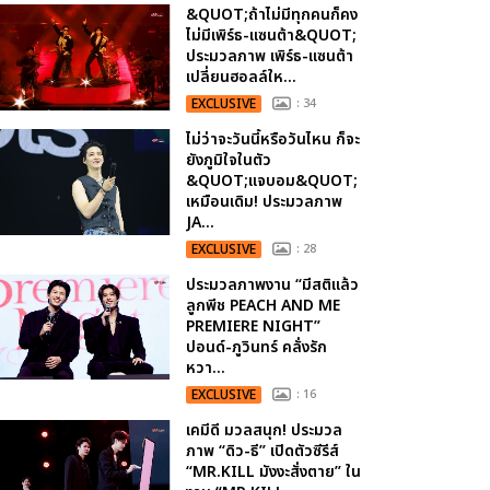
&QUOT;ถ้าไม่มีทุกคนก็คง
ไม่มีเพิร์ธ-แซนต้า&QUOT;
ประมวลภาพ เพิร์ธ-แซนต้า
เปลี่ยนฮอลล์ให...
EXCLUSIVE
: 34
ไม่ว่าจะวันนี้หรือวันไหน ก็จะ
ยังภูมิใจในตัว
&QUOT;แจบอม&QUOT;
เหมือนเดิม! ประมวลภาพ
JA...
EXCLUSIVE
: 28
ประมวลภาพงาน “มีสติแล้ว
ลูกพีช PEACH AND ME
PREMIERE NIGHT”
ปอนด์-ภูวินทร์ คลั่งรัก
หวา...
EXCLUSIVE
: 16
เคมีดี มวลสนุก! ประมวล
ภาพ “ดิว-ธี” เปิดตัวซีรีส์
“MR.KILL มังงะสั่งตาย” ใน