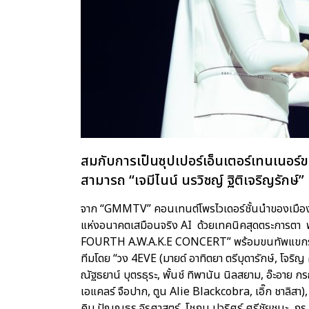
สมกับการเป็นซุปเปอร์เอ็นเตอร์เทนเนอร
สามารถ “เจมีไนน์ นรวิชญ์ ฐิติเจริญรักษ์” 
จาก “GMMTV” คอนเทนต์โพรไวเดอร์ชั้นนำของเมืองไทย
แห่งอนาคตเสมือนจริง AI ด้วยเทคนิคสุดตระการตา 
FOURTH A.W.A.K.E CONCERT” พร้อมขนทัพแขกรับเชิ
ทีมโดย “วง 4EVE (มายด์ อาทิตยา ตรีบุดารักษ์, โจริญ 
ณัฐธยาน์ บุตรธุระ, พั้นช์ ทิพานัน นิลสยาม, อ๊ะอาย กรณิ
เอแคลร์ จือปาก, ตูน Alie Blackcobra, เอิ๊ก ชาลิสา), 
คิม ปัณณธร จิรศาสตร์, โชกุน ปวริศร์ ศรีชัยชนะ, กร ว