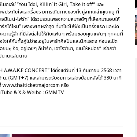
เมดเล่ย์ “You Idol, Killin’ it Girl, Take it off” และ
พประทับใจและเรื่องราวการเดินทางของทั้งคู่จากเหล่าคุณหนู ที่
น “เจมีไนน์-โฟร์ท” ได้รวบรวมเพลงความหมายดีๆ ที่เลือกมามอบให้
่ารักได้ไหม” เพลงพิเศษล่าสุด ที่มาโชว์ให้ฟังเป็นครั้งแรก และปิด
รถึงความรู้สึกที่มีส่งต่อไปให้กับแฟนๆ พร้อมขอบคุณแฟนๆ ทุกคนที่
ใจให้กับทั้งคู่ไม่ว่าจะอยู่ในพาร์ทศิลปินและนักแสดง ก่อนจะปิด
ะ, ง้อ, อยู่เฉยๆ ก็น่ารัก, เอาไรว่ามา, เขินให้หน่อย” เรียกว่า
งจำไปนานแสนนาน
W.A.K.E CONCERT” ได้ตั้งแต่วันที่ 13 กันยายน 2568 เวลา
9 น. (GMT+7) และสามารถรับชมการแสดงย้อนหลังได้ 330 นาที
ด้ที่ www.thaiticketmajor.com หรือ
ouTube & X & Weibo : GMMTV