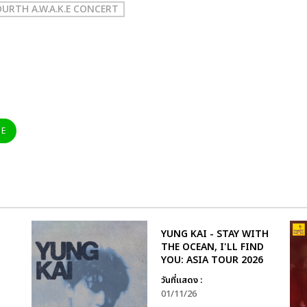
URTH A.W.A.K.E CONCERT
NE
YUNG KAI - STAY WITH
THE OCEAN, I'LL FIND
YOU: ASIA TOUR 2026
วันที่แสดง :
01/11/26