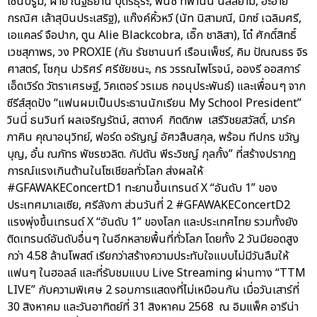
เซ็นบรูม, ฝ้าย ณัฐธยาน์ บุตรธุระ, พั้นช์ ทิพานัน นิลสยาม, อ๊ะอาย
กรณิศ เล้าสุบินประเสริฐ), แก๊งค์หิ้วหวี (นัท นิสามณี, มิกซ์ เฉลิมศรี,
เอแคลร์ จือปาก, ตูน Alie Blackcobra, เอิ๊ก ชาลิสา), โต๋ ศักดิ์สิทธิ์
เวชสุภาพร, วง PROXIE (กัน รัชชานนท์ เรือนเพ็ชร์, คิม ปัณณธร จิร
ศาสตร์, โชกุน ปวริศร์ ศรีชัยชนะ, กร วรรณไพโรจน์, อองรี ออสการ์
เอ็ดเวิร์ด วัตราเศรษฐ์, วิคเตอร์ วรเมธ กอนุประพันธ์) และเพื่อนๆ จาก
ซีรีส์สุดปัง “แฟนผมเป็นประธานนักเรียน My School President”
วินนี่ ธนวินท์ ผลเจริญรัตน์, สตางค์ กิตติภพ เสรีวิชยสวัสดิ์, มาร์ค
ภาคิน คุณาอนุวิทย์, ฟอร์ด อรัญญ์ อัศวสืบสกุล, พร้อม ทีปกร ขวัญ
บุญ, อั๋น ณภัทร พัชรชวลิต. กัปตัน พีระวิชญ์ กุลกั้ง” ที่สร้างปรากฎ
การณ์แรงเกินต้านในโซเชียลทั่วโลก ส่งผลให้
#GFAWAKEConcertD1 ทะยานขึ้นเทรนด์ X “อันดับ 1” ของ
ประเทศมาเลเซีย, ศรีลังกา ส่วนวันที่ 2 #GFAWAKEConcertD2
แรงพุ่งขึ้นเทรนด์ X “อันดับ 1” ของโลก และประเทศไทย รวมทั้งยัง
ติดเทรนด์อันดับอื่นๆ ในอีกหลายพื้นที่ทั่วโลก โดยทั้ง 2 วันมียอดสูง
กว่า 4.58 ล้านโพสต์ เรียกว่าสร้างความประทับใจแบบไม่มีวันลืมให้
แฟนๆ ในฮอลล์ และที่รับชมแบบ Live Streaming ผ่านทาง “TTM
LIVE” กับความพิเศษ 2 รอบการแสดงที่ไม่เหมือนกัน เมื่อวันเสาร์ที่
30 สิงหาคม และวันอาทิตย์ที่ 31 สิงหาคม 2568 ณ อิมแพ็ค อารีน่า