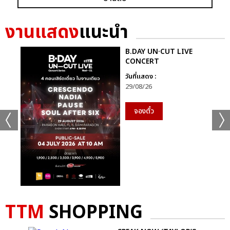
งานแสดง
แนะนำ
เเท็กที่เกี่ยวข้อง :
เจมีไนน์-โฟร์ท
GEMINI FOURTH A.W.A.K.E CONCERT
B.DAY UN·CUT LIVE
CONCERT
วันที่แสดง :
29/08/26
จองตั๋ว
แชร์ :
SHARE
TWEET
LINE
TTM
SHOPPING