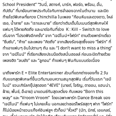
School President” “วินนี่, สตางค์, มาร์ค, ฟอร์ด, พร้อม, อั๋น,
กัปตัน” ที่มาย้อนภาพประทับใจกับการจำลองฉากในตำนาน และปิด
ท้ายโชว์พิเศษที่ยกวง Chinchilla ในเพลง “ก้อนหินและดวงดาว, ไหล่
เธอ, น้ำลาย” และ “เราและนาย” เรียกว่าเติมเต็มโมเมนต์สุดพิเศษให้
แฟนๆ ได้หายคิดถึง และมาต่อกันที่ช่วง K : Kill – Switch to love
เริ่มจาก “โปรดฟังอีกครั้ง” จาก “เจมีไนน์+โฟร์ท” ตามด้วยพาร์ทเดี่ยว
“ซึมซับ”, “ค้าง” และเพลง “คิดถึง” จากเสียงร้องสุดซึ้งของ “โฟร์ท” ที่
ทำเอาแฟนๆ อินไปตามๆ กัน และ “I don’t want to miss a thing”
จาก “เจมีไนน์” ที่เรียกเสียงปรบมือดังสนั่นฮอลล์ ก่อนจะปิดท้ายด้วย
เพลงฮิต “ลบยัง” และ “ลูกอม” ทำแฟนๆ ฟินกันแบบต่อเนื่อง
มาถึงพาร์ท E = Elite Entertaniner ส่วนที่แตกต่างของทั้ง 2 วัน
กับแขกสุดพิเศษที่ขึ้นเวทีมามอบความสนุกสุดฟิน เริ่มที่วันแรก “เจมี
ไนน์” ชวนเกิร์ลกรุ๊ปสุดฮอต “4EVE” (มายด์, โจริญ, ตาออม, แฮนน่า,
ฝ้าย, พั้นช์, อ๊ะอาย) มาแดนซ์กันสุดเหวี่ยง กับเพลง “Born this
way” และ “Vroom Vroom” โดยเฉพาะพาร์ท Dance Break ของ
“เจมีไนน์” ที่แฟนๆ ไม่เคยเห็น บอกเลยว่าเซอร์ไพร์สสุดๆ ฟาก “โฟร์ท”
ก็ไม่น้อยหน้าชวนแก๊งค์อินฟลูฯ ตัวท็อป “หิ้วหวี” (นัท, มิกซ์, เอแคลร์,