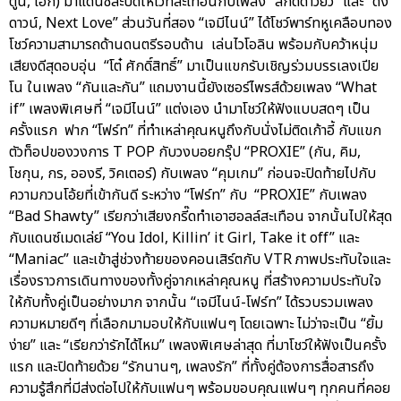
ตูน, เอิ๊ก) มาแดนซ์สะบัดให้เวทีสะเทือนกับเพลง “สกัดดาวยั่ว” และ “ดิ่ง
ดาวน์, Next Love” ส่วนวันที่สอง “เจมีไนน์” ได้โชว์พาร์ทหูเคลือบทอง
โชว์ความสามารถด้านดนตรีรอบด้าน เล่นไวโอลิน พร้อมกับคว้าหนุ่ม
เสียงดีสุดอบอุ่น “โต๋ ศักดิ์สิทธิ์” มาเป็นแขกรับเชิญร่วมบรรเลงเปีย
โน ในเพลง “กันและกัน” แถมงานนี้ยังเซอร์ไพรส์ด้วยเพลง “What
if” เพลงพิเศษที่ “เจมีไนน์” แต่งเอง นำมาโชว์ให้ฟังแบบสดๆ เป็น
ครั้งแรก ฟาก “โฟร์ท” ที่ทำเหล่าคุณหนูถึงกับนั่งไม่ติดเก้าอี้ กับแขก
ตัวท็อปของวงการ T POP กับวงบอยกรุ๊ป “PROXIE” (กัน, คิม,
โชกุน, กร, อองรี, วิคเตอร์) กับเพลง “คุมเกม” ก่อนจะปิดท้ายไปกับ
ความกวนโอ้ยที่เข้ากันดี ระหว่าง “โฟร์ท” กับ “PROXIE” กับเพลง
“Bad Shawty” เรียกว่าเสียงกรี๊ดทำเอาฮอลล์สะเทือน จากนั้นไปให้สุด
กับแดนซ์เมดเล่ย์ “You Idol, Killin’ it Girl, Take it off” และ
“Maniac” และเข้าสู่ช่วงท้ายของคอนเสิร์ตกับ VTR ภาพประทับใจและ
เรื่องราวการเดินทางของทั้งคู่จากเหล่าคุณหนู ที่สร้างความประทับใจ
ให้กับทั้งคู่เป็นอย่างมาก จากนั้น “เจมีไนน์-โฟร์ท” ได้รวบรวมเพลง
ความหมายดีๆ ที่เลือกมามอบให้กับแฟนๆ โดยเฉพาะ ไม่ว่าจะเป็น “ยิ้ม
ง่าย” และ “เรียกว่ารักได้ไหม” เพลงพิเศษล่าสุด ที่มาโชว์ให้ฟังเป็นครั้ง
แรก และปิดท้ายด้วย “รักนานๆ, เพลงรัก” ที่ทั้งคู่ต้องการสื่อสารถึง
ความรู้สึกที่มีส่งต่อไปให้กับแฟนๆ พร้อมขอบคุณแฟนๆ ทุกคนที่คอย