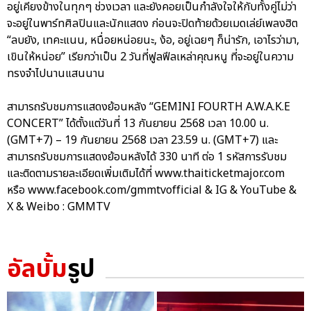
อยู่เคียงข้างในทุกๆ ช่วงเวลา และยังคอยเป็นกำลังใจให้กับทั้งคู่ไม่ว่า
จะอยู่ในพาร์ทศิลปินและนักแสดง ก่อนจะปิดท้ายด้วยเมดเล่ย์เพลงฮิต
“ลบยัง, เทคะแนน, หนื่อยหน่อยนะ, ง้อ, อยู่เฉยๆ ก็น่ารัก, เอาไรว่ามา,
เขินให้หน่อย” เรียกว่าเป็น 2 วันที่ฟูลฟีลเหล่าคุณหนู ที่จะอยู่ในความ
ทรงจำไปนานแสนนาน
สามารถรับชมการแสดงย้อนหลัง “GEMINI FOURTH A.W.A.K.E
CONCERT” ได้ตั้งแต่วันที่ 13 กันยายน 2568 เวลา 10.00 น.
(GMT+7) – 19 กันยายน 2568 เวลา 23.59 น. (GMT+7) และ
สามารถรับชมการแสดงย้อนหลังได้ 330 นาที ต่อ 1 รหัสการรับชม
และติดตามรายละเอียดเพิ่มเติมได้ที่ www.thaiticketmajor.com
หรือ www.facebook.com/gmmtvofficial & IG & YouTube &
X & Weibo : GMMTV
อัลบั้ม
รูป