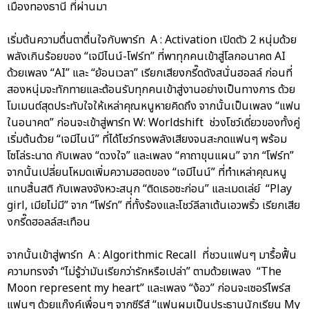
เมืองทองธานี ที่ผ่านมา
เริ่มต้นความตื่นตาตื่นใจกับพาร์ท A : Activation เปิดตัว 2 หนุ่มด้วย
พลังเกินร้อยของ “เจมีไนน์-โฟร์ท” ที่พาทุกคนเข้าสู่โลกอนาคต AI
ด้วยเพลง “AI” และ “ย้อนเวลา” เรียกเสียงกรี๊ดดังสนั่นฮอลล์ ก่อนที่
สองหนุ่มจะทักทายและต้อนรับทุกคนเข้าสู่งานอย่างเป็นทางการ ด้วย
โมเมนต์สุดประทับใจให้เหล่าคุณหนูหายคิดถึง จากนั้นเป็นเพลง “แฟน
ในอนาคต” ก่อนจะเข้าสู่พาร์ท W: Worldshift ช่วงโชว์เดี่ยวของทั้งคู่
เริ่มต้นด้วย “เจมีไนน์” ที่ได้โชว์ทรงพลังเสียงจนสะกดแฟนๆ พร้อม
โซโล่ระนาด กับเพลง “ดวงใจ” และเพลง “คาถาขุนแผน” จาก “โฟร์ท”
จากนั้นเปลี่ยนโหมดเพิ่มความฮอตของ “เจมีไนน์” ที่ทำเหล่าคุณหนู
แทบสิ้นสติ กับเพลงจังหวะสนุก “ติดเธอซะก่อน” และเมดเล่ย์ “Play
girl, เมียไม่มี” จาก “โฟร์ท” ที่ทั้งร้องและโชว์ลีลาเต้นเอวพริ้ว เรียกเสีย
งกรี๊ดฮอลล์สะเทือน
จากนั้นเข้าสู่พาร์ท A : Algorithmic Recall ที่ชวนแฟนๆ มารื้อฟื้น
ความทรงจำ “ไม่รู้ว่ามันเรียกว่ารักหรือเปล่า” ตามด้วยเพลง “The
Moon represent my heart” และเพลง “ง้อว” ก่อนจะเซอร์ไพร์ส
แฟนๆ ด้วยแก๊งค์เพื่อนๆ จากซีรีส์ “แฟนผมเป็นประธานนักเรียน My