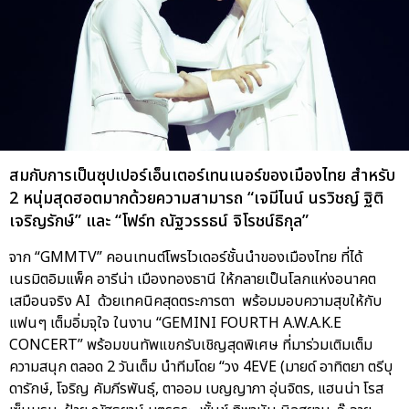
สมกับการเป็นซุปเปอร์เอ็นเตอร์เทนเนอร์ของเมืองไทย สำหรับ
2 หนุ่มสุดฮอตมากด้วยความสามารถ “เจมีไนน์ นรวิชญ์ ฐิติ
เจริญรักษ์” และ “โฟร์ท ณัฐวรรธน์ จิโรชน์ธิกุล”
จาก “GMMTV” คอนเทนต์โพรไวเดอร์ชั้นนำของเมืองไทย ที่ได้
เนรมิตอิมแพ็ค อารีน่า เมืองทองธานี ให้กลายเป็นโลกแห่งอนาคต
เสมือนจริง AI ด้วยเทคนิคสุดตระการตา พร้อมมอบความสุขให้กับ
แฟนๆ เต็มอิ่มจุใจ ในงาน “GEMINI FOURTH A.W.A.K.E
CONCERT” พร้อมขนทัพแขกรับเชิญสุดพิเศษ ที่มาร่วมเติมเต็ม
ความสนุก ตลอด 2 วันเต็ม นำทีมโดย “วง 4EVE (มายด์ อาทิตยา ตรีบุ
ดารักษ์, โจริญ คัมภีรพันธุ์, ตาออม เบญญาภา อุ่นจิตร, แฮนน่า โรส