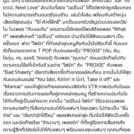
ตูน, เอิ๊ก) มาแดนซ์สะบัดให้เวทีสะเทือนกับเพลง “สกัดดาวยั่ว” และ “ดิ่ง
ดาวน์, Next Love” ส่วนวันที่สอง “เจมีไนน์” ได้โชว์พาร์ทหูเคลือบทอง
โชว์ความสามารถด้านดนตรีรอบด้าน เล่นไวโอลิน พร้อมกับคว้าหนุ่ม
เสียงดีสุดอบอุ่น “โต๋ ศักดิ์สิทธิ์” มาเป็นแขกรับเชิญร่วมบรรเลงเปีย
โน ในเพลง “กันและกัน” แถมงานนี้ยังเซอร์ไพรส์ด้วยเพลง “What
if” เพลงพิเศษที่ “เจมีไนน์” แต่งเอง นำมาโชว์ให้ฟังแบบสดๆ เป็น
ครั้งแรก ฟาก “โฟร์ท” ที่ทำเหล่าคุณหนูถึงกับนั่งไม่ติดเก้าอี้ กับแขก
ตัวท็อปของวงการ T POP กับวงบอยกรุ๊ป “PROXIE” (กัน, คิม,
โชกุน, กร, อองรี, วิคเตอร์) กับเพลง “คุมเกม” ก่อนจะปิดท้ายไปกับ
ความกวนโอ้ยที่เข้ากันดี ระหว่าง “โฟร์ท” กับ “PROXIE” กับเพลง
“Bad Shawty” เรียกว่าเสียงกรี๊ดทำเอาฮอลล์สะเทือน จากนั้นไปให้สุด
กับแดนซ์เมดเล่ย์ “You Idol, Killin’ it Girl, Take it off” และ
“Maniac” และเข้าสู่ช่วงท้ายของคอนเสิร์ตกับ VTR ภาพประทับใจและ
เรื่องราวการเดินทางของทั้งคู่จากเหล่าคุณหนู ที่สร้างความประทับใจ
ให้กับทั้งคู่เป็นอย่างมาก จากนั้น “เจมีไนน์-โฟร์ท” ได้รวบรวมเพลง
ความหมายดีๆ ที่เลือกมามอบให้กับแฟนๆ โดยเฉพาะ ไม่ว่าจะเป็น “ยิ้ม
ง่าย” และ “เรียกว่ารักได้ไหม” เพลงพิเศษล่าสุด ที่มาโชว์ให้ฟังเป็นครั้ง
แรก และปิดท้ายด้วย “รักนานๆ, เพลงรัก” ที่ทั้งคู่ต้องการสื่อสารถึง
ความรู้สึกที่มีส่งต่อไปให้กับแฟนๆ พร้อมขอบคุณแฟนๆ ทุกคนที่คอย