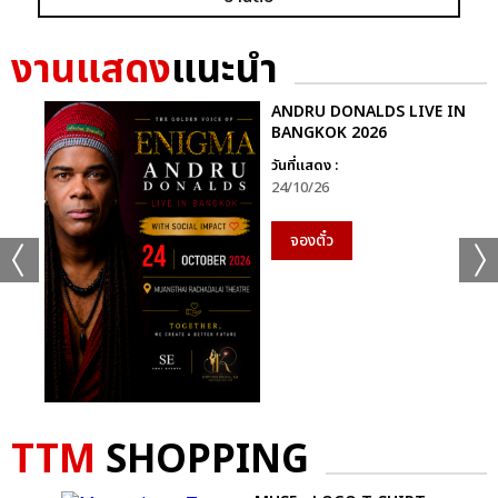
งานแสดง
แนะนำ
เเท็กที่เกี่ยวข้อง :
เจมีไนน์-โฟร์ท
GEMINI FOURTH A.W.A.K.E CONCERT
ANDRU DONALDS LIVE IN
BANGKOK 2026
วันที่แสดง :
24/10/26
จองตั๋ว
แชร์ :
SHARE
TWEET
LINE
TTM
SHOPPING