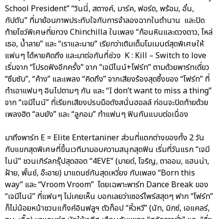
School President” “วินนี่, สตางค์, มาร์ค, ฟอร์ด, พร้อม, อั๋น,
กัปตัน” ที่มาย้อนภาพประทับใจกับการจำลองฉากในตำนาน และปิด
ท้ายโชว์พิเศษที่ยกวง Chinchilla ในเพลง “ก้อนหินและดวงดาว, ไหล่
เธอ, น้ำลาย” และ “เราและนาย” เรียกว่าเติมเต็มโมเมนต์สุดพิเศษให้
แฟนๆ ได้หายคิดถึง และมาต่อกันที่ช่วง K : Kill – Switch to love
เริ่มจาก “โปรดฟังอีกครั้ง” จาก “เจมีไนน์+โฟร์ท” ตามด้วยพาร์ทเดี่ยว
“ซึมซับ”, “ค้าง” และเพลง “คิดถึง” จากเสียงร้องสุดซึ้งของ “โฟร์ท” ที่
ทำเอาแฟนๆ อินไปตามๆ กัน และ “I don’t want to miss a thing”
จาก “เจมีไนน์” ที่เรียกเสียงปรบมือดังสนั่นฮอลล์ ก่อนจะปิดท้ายด้วย
เพลงฮิต “ลบยัง” และ “ลูกอม” ทำแฟนๆ ฟินกันแบบต่อเนื่อง
มาถึงพาร์ท E = Elite Entertaniner ส่วนที่แตกต่างของทั้ง 2 วัน
กับแขกสุดพิเศษที่ขึ้นเวทีมามอบความสนุกสุดฟิน เริ่มที่วันแรก “เจมี
ไนน์” ชวนเกิร์ลกรุ๊ปสุดฮอต “4EVE” (มายด์, โจริญ, ตาออม, แฮนน่า,
ฝ้าย, พั้นช์, อ๊ะอาย) มาแดนซ์กันสุดเหวี่ยง กับเพลง “Born this
way” และ “Vroom Vroom” โดยเฉพาะพาร์ท Dance Break ของ
“เจมีไนน์” ที่แฟนๆ ไม่เคยเห็น บอกเลยว่าเซอร์ไพร์สสุดๆ ฟาก “โฟร์ท”
ก็ไม่น้อยหน้าชวนแก๊งค์อินฟลูฯ ตัวท็อป “หิ้วหวี” (นัท, มิกซ์, เอแคลร์,