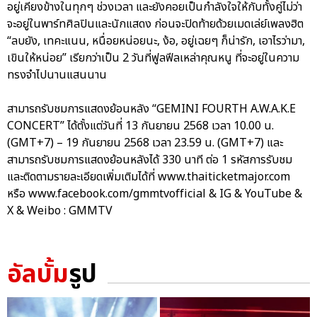
อยู่เคียงข้างในทุกๆ ช่วงเวลา และยังคอยเป็นกำลังใจให้กับทั้งคู่ไม่ว่า
จะอยู่ในพาร์ทศิลปินและนักแสดง ก่อนจะปิดท้ายด้วยเมดเล่ย์เพลงฮิต
“ลบยัง, เทคะแนน, หนื่อยหน่อยนะ, ง้อ, อยู่เฉยๆ ก็น่ารัก, เอาไรว่ามา,
เขินให้หน่อย” เรียกว่าเป็น 2 วันที่ฟูลฟีลเหล่าคุณหนู ที่จะอยู่ในความ
ทรงจำไปนานแสนนาน
สามารถรับชมการแสดงย้อนหลัง “GEMINI FOURTH A.W.A.K.E
CONCERT” ได้ตั้งแต่วันที่ 13 กันยายน 2568 เวลา 10.00 น.
(GMT+7) – 19 กันยายน 2568 เวลา 23.59 น. (GMT+7) และ
สามารถรับชมการแสดงย้อนหลังได้ 330 นาที ต่อ 1 รหัสการรับชม
และติดตามรายละเอียดเพิ่มเติมได้ที่ www.thaiticketmajor.com
หรือ www.facebook.com/gmmtvofficial & IG & YouTube &
X & Weibo : GMMTV
อัลบั้ม
รูป