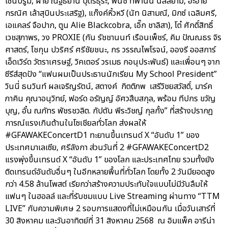
เซ็นบรูม, ฝ้าย ณัฐธยาน์ บุตรธุระ, พั้นช์ ทิพานัน นิลสยาม, อ๊ะอาย
กรณิศ เล้าสุบินประเสริฐ), แก๊งค์หิ้วหวี (นัท นิสามณี, มิกซ์ เฉลิมศรี,
เอแคลร์ จือปาก, ตูน Alie Blackcobra, เอิ๊ก ชาลิสา), โต๋ ศักดิ์สิทธิ์
เวชสุภาพร, วง PROXIE (กัน รัชชานนท์ เรือนเพ็ชร์, คิม ปัณณธร จิร
ศาสตร์, โชกุน ปวริศร์ ศรีชัยชนะ, กร วรรณไพโรจน์, อองรี ออสการ์
เอ็ดเวิร์ด วัตราเศรษฐ์, วิคเตอร์ วรเมธ กอนุประพันธ์) และเพื่อนๆ จาก
ซีรีส์สุดปัง “แฟนผมเป็นประธานนักเรียน My School President”
วินนี่ ธนวินท์ ผลเจริญรัตน์, สตางค์ กิตติภพ เสรีวิชยสวัสดิ์, มาร์ค
ภาคิน คุณาอนุวิทย์, ฟอร์ด อรัญญ์ อัศวสืบสกุล, พร้อม ทีปกร ขวัญ
บุญ, อั๋น ณภัทร พัชรชวลิต. กัปตัน พีระวิชญ์ กุลกั้ง” ที่สร้างปรากฎ
การณ์แรงเกินต้านในโซเชียลทั่วโลก ส่งผลให้
#GFAWAKEConcertD1 ทะยานขึ้นเทรนด์ X “อันดับ 1” ของ
ประเทศมาเลเซีย, ศรีลังกา ส่วนวันที่ 2 #GFAWAKEConcertD2
แรงพุ่งขึ้นเทรนด์ X “อันดับ 1” ของโลก และประเทศไทย รวมทั้งยัง
ติดเทรนด์อันดับอื่นๆ ในอีกหลายพื้นที่ทั่วโลก โดยทั้ง 2 วันมียอดสูง
กว่า 4.58 ล้านโพสต์ เรียกว่าสร้างความประทับใจแบบไม่มีวันลืมให้
แฟนๆ ในฮอลล์ และที่รับชมแบบ Live Streaming ผ่านทาง “TTM
LIVE” กับความพิเศษ 2 รอบการแสดงที่ไม่เหมือนกัน เมื่อวันเสาร์ที่
30 สิงหาคม และวันอาทิตย์ที่ 31 สิงหาคม 2568 ณ อิมแพ็ค อารีน่า