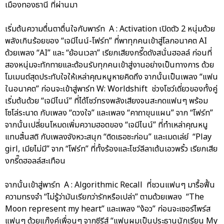
เมืองทองธานี ที่ผ่านมา
เริ่มต้นความตื่นตาตื่นใจกับพาร์ท A : Activation เปิดตัว 2 หนุ่มด้วย
พลังเกินร้อยของ “เจมีไนน์-โฟร์ท” ที่พาทุกคนเข้าสู่โลกอนาคต AI
ด้วยเพลง “AI” และ “ย้อนเวลา” เรียกเสียงกรี๊ดดังสนั่นฮอลล์ ก่อนที่
สองหนุ่มจะทักทายและต้อนรับทุกคนเข้าสู่งานอย่างเป็นทางการ ด้วย
โมเมนต์สุดประทับใจให้เหล่าคุณหนูหายคิดถึง จากนั้นเป็นเพลง “แฟน
ในอนาคต” ก่อนจะเข้าสู่พาร์ท W: Worldshift ช่วงโชว์เดี่ยวของทั้งคู่
เริ่มต้นด้วย “เจมีไนน์” ที่ได้โชว์ทรงพลังเสียงจนสะกดแฟนๆ พร้อม
โซโล่ระนาด กับเพลง “ดวงใจ” และเพลง “คาถาขุนแผน” จาก “โฟร์ท”
จากนั้นเปลี่ยนโหมดเพิ่มความฮอตของ “เจมีไนน์” ที่ทำเหล่าคุณหนู
แทบสิ้นสติ กับเพลงจังหวะสนุก “ติดเธอซะก่อน” และเมดเล่ย์ “Play
girl, เมียไม่มี” จาก “โฟร์ท” ที่ทั้งร้องและโชว์ลีลาเต้นเอวพริ้ว เรียกเสีย
งกรี๊ดฮอลล์สะเทือน
จากนั้นเข้าสู่พาร์ท A : Algorithmic Recall ที่ชวนแฟนๆ มารื้อฟื้น
ความทรงจำ “ไม่รู้ว่ามันเรียกว่ารักหรือเปล่า” ตามด้วยเพลง “The
Moon represent my heart” และเพลง “ง้อว” ก่อนจะเซอร์ไพร์ส
แฟนๆ ด้วยแก๊งค์เพื่อนๆ จากซีรีส์ “แฟนผมเป็นประธานนักเรียน My