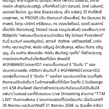
เซ็นบรูม, ฝ้าย ณัฐธยาน์ บุตรธุระ, พั้นช์ ทิพานัน นิลสยาม, อ๊ะอาย
กรณิศ เล้าสุบินประเสริฐ), แก๊งค์หิ้วหวี (นัท นิสามณี, มิกซ์ เฉลิมศรี,
เอแคลร์ จือปาก, ตูน Alie Blackcobra, เอิ๊ก ชาลิสา), โต๋ ศักดิ์สิทธิ์
เวชสุภาพร, วง PROXIE (กัน รัชชานนท์ เรือนเพ็ชร์, คิม ปัณณธร จิร
ศาสตร์, โชกุน ปวริศร์ ศรีชัยชนะ, กร วรรณไพโรจน์, อองรี ออสการ์
เอ็ดเวิร์ด วัตราเศรษฐ์, วิคเตอร์ วรเมธ กอนุประพันธ์) และเพื่อนๆ จาก
ซีรีส์สุดปัง “แฟนผมเป็นประธานนักเรียน My School President”
วินนี่ ธนวินท์ ผลเจริญรัตน์, สตางค์ กิตติภพ เสรีวิชยสวัสดิ์, มาร์ค
ภาคิน คุณาอนุวิทย์, ฟอร์ด อรัญญ์ อัศวสืบสกุล, พร้อม ทีปกร ขวัญ
บุญ, อั๋น ณภัทร พัชรชวลิต. กัปตัน พีระวิชญ์ กุลกั้ง” ที่สร้างปรากฎ
การณ์แรงเกินต้านในโซเชียลทั่วโลก ส่งผลให้
#GFAWAKEConcertD1 ทะยานขึ้นเทรนด์ X “อันดับ 1” ของ
ประเทศมาเลเซีย, ศรีลังกา ส่วนวันที่ 2 #GFAWAKEConcertD2
แรงพุ่งขึ้นเทรนด์ X “อันดับ 1” ของโลก และประเทศไทย รวมทั้งยัง
ติดเทรนด์อันดับอื่นๆ ในอีกหลายพื้นที่ทั่วโลก โดยทั้ง 2 วันมียอดสูง
กว่า 4.58 ล้านโพสต์ เรียกว่าสร้างความประทับใจแบบไม่มีวันลืมให้
แฟนๆ ในฮอลล์ และที่รับชมแบบ Live Streaming ผ่านทาง “TTM
LIVE” กับความพิเศษ 2 รอบการแสดงที่ไม่เหมือนกัน เมื่อวันเสาร์ที่
30 สิงหาคม และวันอาทิตย์ที่ 31 สิงหาคม 2568 ณ อิมแพ็ค อารีน่า