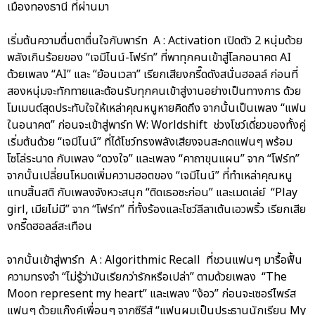
เมืองทองธานี ที่ผ่านมา
เริ่มต้นความตื่นตาตื่นใจกับพาร์ท A : Activation เปิดตัว 2 หนุ่มด้วย
พลังเกินร้อยของ “เจมีไนน์-โฟร์ท” ที่พาทุกคนเข้าสู่โลกอนาคต AI
ด้วยเพลง “AI” และ “ย้อนเวลา” เรียกเสียงกรี๊ดดังสนั่นฮอลล์ ก่อนที่
สองหนุ่มจะทักทายและต้อนรับทุกคนเข้าสู่งานอย่างเป็นทางการ ด้วย
โมเมนต์สุดประทับใจให้เหล่าคุณหนูหายคิดถึง จากนั้นเป็นเพลง “แฟน
ในอนาคต” ก่อนจะเข้าสู่พาร์ท W: Worldshift ช่วงโชว์เดี่ยวของทั้งคู่
เริ่มต้นด้วย “เจมีไนน์” ที่ได้โชว์ทรงพลังเสียงจนสะกดแฟนๆ พร้อม
โซโล่ระนาด กับเพลง “ดวงใจ” และเพลง “คาถาขุนแผน” จาก “โฟร์ท”
จากนั้นเปลี่ยนโหมดเพิ่มความฮอตของ “เจมีไนน์” ที่ทำเหล่าคุณหนู
แทบสิ้นสติ กับเพลงจังหวะสนุก “ติดเธอซะก่อน” และเมดเล่ย์ “Play
girl, เมียไม่มี” จาก “โฟร์ท” ที่ทั้งร้องและโชว์ลีลาเต้นเอวพริ้ว เรียกเสีย
งกรี๊ดฮอลล์สะเทือน
จากนั้นเข้าสู่พาร์ท A : Algorithmic Recall ที่ชวนแฟนๆ มารื้อฟื้น
ความทรงจำ “ไม่รู้ว่ามันเรียกว่ารักหรือเปล่า” ตามด้วยเพลง “The
Moon represent my heart” และเพลง “ง้อว” ก่อนจะเซอร์ไพร์ส
แฟนๆ ด้วยแก๊งค์เพื่อนๆ จากซีรีส์ “แฟนผมเป็นประธานนักเรียน My