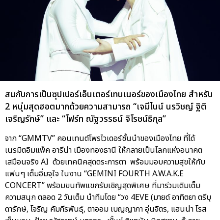
สมกับการเป็นซุปเปอร์เอ็นเตอร์เทนเนอร์ของเมืองไทย สำหรับ
2 หนุ่มสุดฮอตมากด้วยความสามารถ “เจมีไนน์ นรวิชญ์ ฐิติ
เจริญรักษ์” และ “โฟร์ท ณัฐวรรธน์ จิโรชน์ธิกุล”
จาก “GMMTV” คอนเทนต์โพรไวเดอร์ชั้นนำของเมืองไทย ที่ได้
เนรมิตอิมแพ็ค อารีน่า เมืองทองธานี ให้กลายเป็นโลกแห่งอนาคต
เสมือนจริง AI ด้วยเทคนิคสุดตระการตา พร้อมมอบความสุขให้กับ
แฟนๆ เต็มอิ่มจุใจ ในงาน “GEMINI FOURTH A.W.A.K.E
CONCERT” พร้อมขนทัพแขกรับเชิญสุดพิเศษ ที่มาร่วมเติมเต็ม
ความสนุก ตลอด 2 วันเต็ม นำทีมโดย “วง 4EVE (มายด์ อาทิตยา ตรีบุ
ดารักษ์, โจริญ คัมภีรพันธุ์, ตาออม เบญญาภา อุ่นจิตร, แฮนน่า โรส