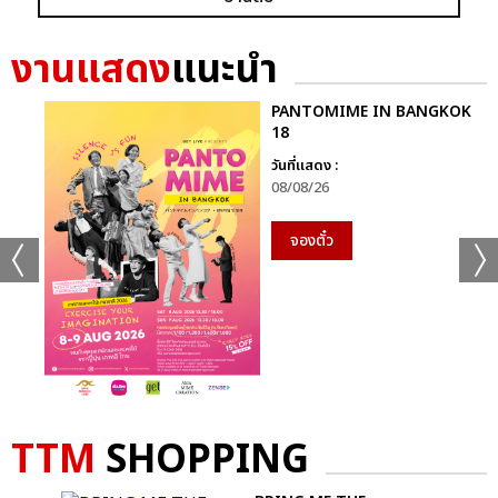
งานแสดง
แนะนำ
เเท็กที่เกี่ยวข้อง :
เจมีไนน์-โฟร์ท
GEMINI FOURTH A.W.A.K.E CONCERT
PANTOMIME IN BANGKOK
18
วันที่แสดง :
08/08/26
จองตั๋ว
แชร์ :
SHARE
TWEET
LINE
TTM
SHOPPING