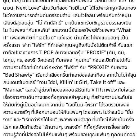
ตูน, เอิ๊ก) มาแดนซ์สะบัดให้เวทีสะเทือนกับเพลง “สกัดดาวยั่ว” และ “ดิ่ง
ดาวน์, Next Love” ส่วนวันที่สอง “เจมีไนน์” ได้โชว์พาร์ทหูเคลือบทอง
โชว์ความสามารถด้านดนตรีรอบด้าน เล่นไวโอลิน พร้อมกับคว้าหนุ่ม
เสียงดีสุดอบอุ่น “โต๋ ศักดิ์สิทธิ์” มาเป็นแขกรับเชิญร่วมบรรเลงเปีย
โน ในเพลง “กันและกัน” แถมงานนี้ยังเซอร์ไพรส์ด้วยเพลง “What
if” เพลงพิเศษที่ “เจมีไนน์” แต่งเอง นำมาโชว์ให้ฟังแบบสดๆ เป็น
ครั้งแรก ฟาก “โฟร์ท” ที่ทำเหล่าคุณหนูถึงกับนั่งไม่ติดเก้าอี้ กับแขก
ตัวท็อปของวงการ T POP กับวงบอยกรุ๊ป “PROXIE” (กัน, คิม,
โชกุน, กร, อองรี, วิคเตอร์) กับเพลง “คุมเกม” ก่อนจะปิดท้ายไปกับ
ความกวนโอ้ยที่เข้ากันดี ระหว่าง “โฟร์ท” กับ “PROXIE” กับเพลง
“Bad Shawty” เรียกว่าเสียงกรี๊ดทำเอาฮอลล์สะเทือน จากนั้นไปให้สุด
กับแดนซ์เมดเล่ย์ “You Idol, Killin’ it Girl, Take it off” และ
“Maniac” และเข้าสู่ช่วงท้ายของคอนเสิร์ตกับ VTR ภาพประทับใจและ
เรื่องราวการเดินทางของทั้งคู่จากเหล่าคุณหนู ที่สร้างความประทับใจ
ให้กับทั้งคู่เป็นอย่างมาก จากนั้น “เจมีไนน์-โฟร์ท” ได้รวบรวมเพลง
ความหมายดีๆ ที่เลือกมามอบให้กับแฟนๆ โดยเฉพาะ ไม่ว่าจะเป็น “ยิ้ม
ง่าย” และ “เรียกว่ารักได้ไหม” เพลงพิเศษล่าสุด ที่มาโชว์ให้ฟังเป็นครั้ง
แรก และปิดท้ายด้วย “รักนานๆ, เพลงรัก” ที่ทั้งคู่ต้องการสื่อสารถึง
ความรู้สึกที่มีส่งต่อไปให้กับแฟนๆ พร้อมขอบคุณแฟนๆ ทุกคนที่คอย