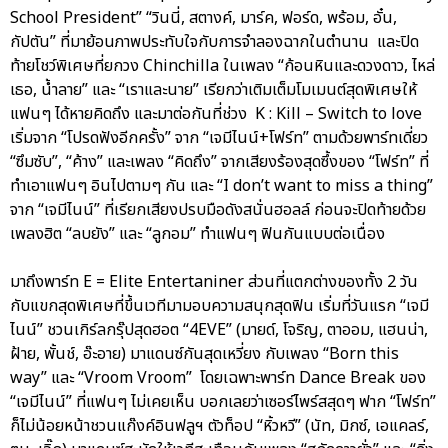
School President” “วินนี่, สตางค์, มาร์ค, ฟอร์ด, พร้อม, อั๋น,
กัปตัน” ที่มาย้อนภาพประทับใจกับการจำลองฉากในตำนาน และปิด
ท้ายโชว์พิเศษที่ยกวง Chinchilla ในเพลง “ก้อนหินและดวงดาว, ไหล่
เธอ, น้ำลาย” และ “เราและนาย” เรียกว่าเติมเต็มโมเมนต์สุดพิเศษให้
แฟนๆ ได้หายคิดถึง และมาต่อกันที่ช่วง K : Kill – Switch to love
เริ่มจาก “โปรดฟังอีกครั้ง” จาก “เจมีไนน์+โฟร์ท” ตามด้วยพาร์ทเดี่ยว
“ซึมซับ”, “ค้าง” และเพลง “คิดถึง” จากเสียงร้องสุดซึ้งของ “โฟร์ท” ที่
ทำเอาแฟนๆ อินไปตามๆ กัน และ “I don’t want to miss a thing”
จาก “เจมีไนน์” ที่เรียกเสียงปรบมือดังสนั่นฮอลล์ ก่อนจะปิดท้ายด้วย
เพลงฮิต “ลบยัง” และ “ลูกอม” ทำแฟนๆ ฟินกันแบบต่อเนื่อง
มาถึงพาร์ท E = Elite Entertaniner ส่วนที่แตกต่างของทั้ง 2 วัน
กับแขกสุดพิเศษที่ขึ้นเวทีมามอบความสนุกสุดฟิน เริ่มที่วันแรก “เจมี
ไนน์” ชวนเกิร์ลกรุ๊ปสุดฮอต “4EVE” (มายด์, โจริญ, ตาออม, แฮนน่า,
ฝ้าย, พั้นช์, อ๊ะอาย) มาแดนซ์กันสุดเหวี่ยง กับเพลง “Born this
way” และ “Vroom Vroom” โดยเฉพาะพาร์ท Dance Break ของ
“เจมีไนน์” ที่แฟนๆ ไม่เคยเห็น บอกเลยว่าเซอร์ไพร์สสุดๆ ฟาก “โฟร์ท”
ก็ไม่น้อยหน้าชวนแก๊งค์อินฟลูฯ ตัวท็อป “หิ้วหวี” (นัท, มิกซ์, เอแคลร์,