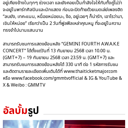
อยู่เคียงข้างในทุกๆ ช่วงเวลา และยังคอยเป็นกำลังใจให้กับทั้งคู่ไม่ว่า
จะอยู่ในพาร์ทศิลปินและนักแสดง ก่อนจะปิดท้ายด้วยเมดเล่ย์เพลงฮิต
“ลบยัง, เทคะแนน, หนื่อยหน่อยนะ, ง้อ, อยู่เฉยๆ ก็น่ารัก, เอาไรว่ามา,
เขินให้หน่อย” เรียกว่าเป็น 2 วันที่ฟูลฟีลเหล่าคุณหนู ที่จะอยู่ในความ
ทรงจำไปนานแสนนาน
สามารถรับชมการแสดงย้อนหลัง “GEMINI FOURTH A.W.A.K.E
CONCERT” ได้ตั้งแต่วันที่ 13 กันยายน 2568 เวลา 10.00 น.
(GMT+7) – 19 กันยายน 2568 เวลา 23.59 น. (GMT+7) และ
สามารถรับชมการแสดงย้อนหลังได้ 330 นาที ต่อ 1 รหัสการรับชม
และติดตามรายละเอียดเพิ่มเติมได้ที่ www.thaiticketmajor.com
หรือ www.facebook.com/gmmtvofficial & IG & YouTube &
X & Weibo : GMMTV
อัลบั้ม
รูป