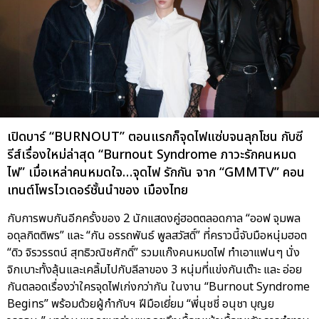
เปิดบาร์ “BURNOUT” ตอนแรกก็จุดไฟแซ่บจนลุกโชน กับซี
รีส์เรื่องใหม่ล่าสุด “Burnout Syndrome ภาวะรักคนหมด
ไฟ” เมื่อเหล่าคนหมดใจ…จุดไฟ รักกัน จาก “GMMTV” คอน
เทนต์โพรไวเดอร์ชั้นนำของ เมืองไทย
กับการพบกันอีกครั้งของ 2 นักแสดงคู่ฮอตตลอดกาล “ออฟ จุมพล
อดุลกิตติพร” และ “กัน อรรถพันธ์ พูลสวัสดิ์” ที่คราวนี้จับมือหนุ่มฮอต
“ดิว จิรวรรตน์ สุทธิวณิชศักดิ์” รวมแก๊งคนหมดไฟ ทำเอาแฟนๆ นั่ง
จิกเบาะทั้งลุ้นและเคลิ้มไปกับลีลาของ 3 หนุ่มที่แข่งกันเต๊าะ และ อ่อย
กันตลอดเรื่องว่าใครจุดไฟเก่งกว่ากัน ในงาน “Burnout Syndrome
Begins” พร้อมด้วยผู้กำกับฯ ฝีมือเยี่ยม “พี่นุชชี่ อนุชา บุญย