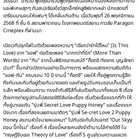
วรรธนะ” มาร่วม พูดคุยมาร่วมพูดคุยถึงเบื้องหน้าเบื้องหลังการทำงาน
และพิเศษสุดๆ กับสเปเชียลโชว์สุดเอ็กซ์คลูซีฟจากเหล่า นักแสดงที่
เตรียมมามอบให้แฟนๆ ได้เคลิ้มเกินต้าน เมื่อวันพุธที่ 26 พฤศจิกายน
2568 ที่ ชั้น 6 สยามพารากอน โรงภาพยนตร์สยาม ภาวลัย Paragon
Cineplex ที่ผ่านมา
เปิดเวทีปลุกไฟในตัวด้วยเพลงหวานๆ “เรียกว่ารักได้ไหม” (Is This
Love) จาก “ออฟ” ต่อด้วยเพลง “มากกว่าที่รัก” (More Than
Words) จาก “กัน” จากนั้นพิธีกรอารมณ์ดี “ก๊อตจิ ทัชชกร บุญลัภยา
นันท์” ขึ้นกล่าวเปิดงานอย่างเป็นทางการ พร้อมแสดงความยินดีกับ
“ออฟ-กัน” ครบรอบ 10 ปี งานนี้ “ก๊อตจิ” เลยให้ ทั้งคู่พูดความรู้สึก
ถึงกันและกันที่อยู่ด้วยกันมาตลอด และถ่ายรูปวันครบรอบเก็บเป็นที่
ระลึก พร้อมย้อนความ ทรงจำกับซีรีส์ที่เล่นด้วยกันมาทั้งหมด 8 เรื่อง
ด้วยการถ่ายรูปตามโปสเตอร์ซีรีส์แต่ละเรื่อง เริ่มด้วยเรื่องแรกที่ทำ ให้
ทั้งคู่มาเจอกัน “รุ่นพี่ Secret Love Puppy Honey” และเรื่องแรก
ปังมาก เรื่องที่สองเลยตามมาติดๆ “รุ่นพี่ Se-cret Love 2 Puppy
Honey สแกนหัวใจนายหมอหมา” ไปกันต่อกับโปรเจกต์ “Our Skyy
ตอน ปิ๊กโรม” เรื่องที่ 4 เรื่องนี้หลายคนยังจำตำนานไอ้ค่ายได้ดี ใน
“ทฤษฎีจีบเธอ Theory of Love” เรื่องที่ 5 ศูนย์รวมความอลเวง