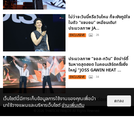
ไม่ว่าจะวันนี้หรือวันไหน ก็จะยังภูมิใจ
ในตัว "แจบอม" เหมือนเดิม!
ประมวลภาพ JA...
EXCLUSIVE
: 28
ประมวลภาพ “จอส-กวิน” จัดปาร์ตี้
ริมหาดสุดฮอต ในคอนเสิร์ตครั้งยิ่ง
ใหญ่ “JOSS GAWIN HEAT ...
EXCLUSIVE
: 34
เว็บไซต์นี้มีการเก็บข้อมูลการใช้งานของคุณเพื่อนำ
เกี่ยวกับเรา
ติดต่อลงโฆษณา
ติดต่อเรา
"ถ้าไม่มีทุกคนก็คงไม่มีเพิร์ธ-
ตกลง
มาใช้วางแผนและบริหารเว็บไซต์
อ่านเพิ่มเติม
แซนต้า" ประมวลภาพ เพิร์ธ-แซนต้า
© 2026
THAITICKETMAJOR
All Rights Reserved.
เปลี่ยนฮอลล์ให...
EXCLUSIVE
: 34