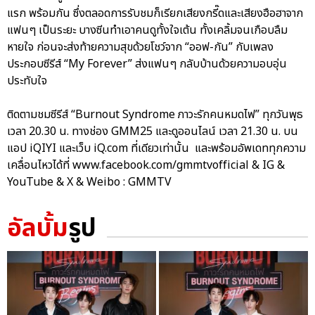
แรก พร้อมกัน ซึ่งตลอดการรับชมก็เรียกเสียงกรี๊ดและเสียงฮือฮาจาก
แฟนๆ เป็นระยะ บางซีนทำเอาคนดูทั้งใจเต้น ทั้งเคลิ้มจนเกือบลืม
หายใจ ก่อนจะส่งท้ายความสุขด้วยโชว์จาก “ออฟ-กัน” กับเพลง
ประกอบซีรีส์ “My Forever” ส่งแฟนๆ กลับบ้านด้วยความอบอุ่น
ประทับใจ
ติดตามชมซีรีส์ “Burnout Syndrome ภาวะรักคนหมดไฟ” ทุกวันพุธ
เวลา 20.30 น. ทางช่อง GMM25 และดูออนไลน์ เวลา 21.30 น. บน
แอป iQIYI และเว็บ iQ.com ที่เดียวเท่านั้น และพร้อมอัพเดททุกความ
เคลื่อนไหวได้ที่ www.facebook.com/gmmtvofficial & IG &
YouTube & X & Weibo : GMMTV
อัลบั้ม
รูป