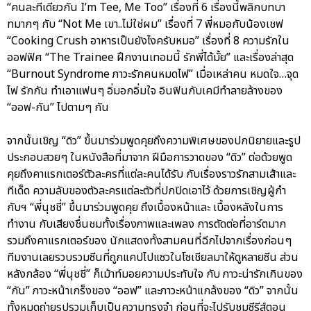
“คนละทีเดียวกัน I’m Tee, Me Too” เรื่องที่ 6 เรื่องนี้พลิกบทบา
ทมากๆ กับ “Not Me เขา..ไม่ใช่ผม” เรื่องที่ 7 พี่หมอกับน้องเชฟ
“Cooking Crush อาหารเป็นยังไงครับหมอ” เรื่องที่ 8 ความรักใน
ออฟฟิศ “The Trainee ฝึกงานเทอมนี้ รักพี่ได้มั้ย” และเรื่องล่าสุด
“Burnout Syndrome ภาวะรักคนหมดไฟ” เมื่อเหล่าคน หมดใจ…จุด
ไฟ รักกัน ทำเอาแฟนๆ อิ่มอกอิ่มใจ อินฟินกับเคมีทำลายล้างของ
“ออฟ-กัน” ไปตามๆ กัน
จากนั้นเชิญ “ดิว” ขึ้นมาร่วมพูดคุยถึงความพิเศษของปกนิยายและรูป
ประกอบสวยๆ ในหนังสือที่มาจาก ฝีมือการวาดของ “ดิว” ต่อด้วยพูด
คุยถึงคาแรกเตอร์ตัวละครที่แต่ละคนได้รับ กับเรื่องราวรักสามเส้าและ
ทีเด็ด ความลับของตัวละครแต่ละตัวที่ปกปิดเอาไว้ ด้วยการเชิญผู้กำ
กับฯ “พี่นุชชี่” ขึ้นมาร่วมพูดคุย ถึงเบื้องหน้าและ เบื้องหลังในการ
ทำงาน กับเสียงชื่นชมทั้งเรื่องภาพและเพลง การตัดต่อที่อาร์ตมาก
รวมถึงคาแรกเตอร์ของ นักแสดงทั้งสามคนที่ฉีกไปจากเรื่องก่อนๆ
ทีมงานเลยรวบรวมซีนที่ถูกแคปไปแซวในโซเชียลมาให้ดูหลายซีน ส่วน
หลังกล้อง “พี่นุชชี่” ก็เม้าท์มอยความประทับใจ กับ ภาวะน่ารักเกินของ
“กัน” ภาวะหน้าเกร็งของ “ออฟ” และภาวะหน้าแกล้งของ “ดิว” จากนั้น
ทั้งหมดถ่ายรูปรวมเก็บเป็นความทรงจำ ก่อนที่จะไปรับชมซีรีส์ตอน