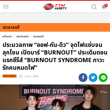
N
แกลเลอรี
หน้าแรก
exclusive
แกลเลอรี
ประมวลภาพ “ออฟ-กัน-ดิว” จุดไฟแซ่บจน
ลุกโชน เปิดบาร์ “BURNOUT” ประเดิมตอน
แรกซีรีส์ “BURNOUT SYNDROME ภาวะ
รักคนหมดไฟ”
EXCLUSIVE
: 27 พ.ย. 2568