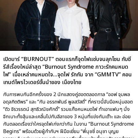
เปิดบาร์ “BURNOUT” ตอนแรกก็จุดไฟแซ่บจนลุกโชน กับซี
รีส์เรื่องใหม่ล่าสุด “Burnout Syndrome ภาวะรักคนหมด
ไฟ” เมื่อเหล่าคนหมดใจ…จุดไฟ รักกัน จาก “GMMTV” คอน
เทนต์โพรไวเดอร์ชั้นนำของ เมืองไทย
กับการพบกันอีกครั้งของ 2 นักแสดงคู่ฮอตตลอดกาล “ออฟ จุมพล
อดุลกิตติพร” และ “กัน อรรถพันธ์ พูลสวัสดิ์” ที่คราวนี้จับมือหนุ่มฮอต
“ดิว จิรวรรตน์ สุทธิวณิชศักดิ์” รวมแก๊งคนหมดไฟ ทำเอาแฟนๆ นั่ง
จิกเบาะทั้งลุ้นและเคลิ้มไปกับลีลาของ 3 หนุ่มที่แข่งกันเต๊าะ และ อ่อย
กันตลอดเรื่องว่าใครจุดไฟเก่งกว่ากัน ในงาน “Burnout Syndrome
Begins” พร้อมด้วยผู้กำกับฯ ฝีมือเยี่ยม “พี่นุชชี่ อนุชา บุญย