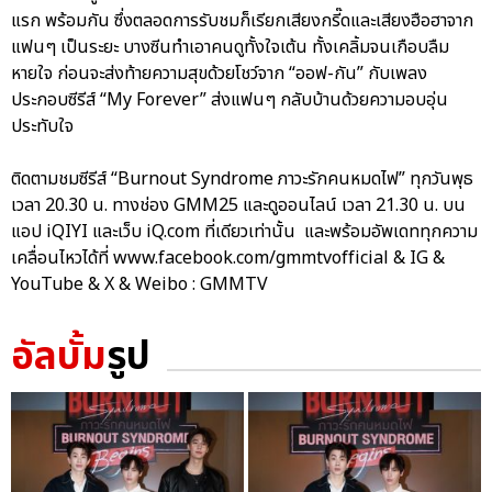
แรก พร้อมกัน ซึ่งตลอดการรับชมก็เรียกเสียงกรี๊ดและเสียงฮือฮาจาก
แฟนๆ เป็นระยะ บางซีนทำเอาคนดูทั้งใจเต้น ทั้งเคลิ้มจนเกือบลืม
หายใจ ก่อนจะส่งท้ายความสุขด้วยโชว์จาก “ออฟ-กัน” กับเพลง
ประกอบซีรีส์ “My Forever” ส่งแฟนๆ กลับบ้านด้วยความอบอุ่น
ประทับใจ
ติดตามชมซีรีส์ “Burnout Syndrome ภาวะรักคนหมดไฟ” ทุกวันพุธ
เวลา 20.30 น. ทางช่อง GMM25 และดูออนไลน์ เวลา 21.30 น. บน
แอป iQIYI และเว็บ iQ.com ที่เดียวเท่านั้น และพร้อมอัพเดททุกความ
เคลื่อนไหวได้ที่ www.facebook.com/gmmtvofficial & IG &
YouTube & X & Weibo : GMMTV
อัลบั้ม
รูป