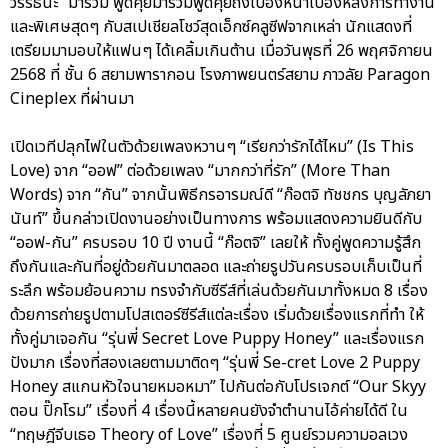
วรรธนะ” มาร่วม พูดคุยมาร่วมพูดคุยถึงเบื้องหน้าเบื้องหลังการทำงาน
และพิเศษสุดๆ กับสเปเชียลโชว์สุดเอ็กซ์คลูซีฟจากเหล่า นักแสดงที่
เตรียมมามอบให้แฟนๆ ได้เคลิ้มเกินต้าน เมื่อวันพุธที่ 26 พฤศจิกายน
2568 ที่ ชั้น 6 สยามพารากอน โรงภาพยนตร์สยาม ภาวลัย Paragon
Cineplex ที่ผ่านมา
เปิดเวทีปลุกไฟในตัวด้วยเพลงหวานๆ “เรียกว่ารักได้ไหม” (Is This
Love) จาก “ออฟ” ต่อด้วยเพลง “มากกว่าที่รัก” (More Than
Words) จาก “กัน” จากนั้นพิธีกรอารมณ์ดี “ก๊อตจิ ทัชชกร บุญลัภยา
นันท์” ขึ้นกล่าวเปิดงานอย่างเป็นทางการ พร้อมแสดงความยินดีกับ
“ออฟ-กัน” ครบรอบ 10 ปี งานนี้ “ก๊อตจิ” เลยให้ ทั้งคู่พูดความรู้สึก
ถึงกันและกันที่อยู่ด้วยกันมาตลอด และถ่ายรูปวันครบรอบเก็บเป็นที่
ระลึก พร้อมย้อนความ ทรงจำกับซีรีส์ที่เล่นด้วยกันมาทั้งหมด 8 เรื่อง
ด้วยการถ่ายรูปตามโปสเตอร์ซีรีส์แต่ละเรื่อง เริ่มด้วยเรื่องแรกที่ทำ ให้
ทั้งคู่มาเจอกัน “รุ่นพี่ Secret Love Puppy Honey” และเรื่องแรก
ปังมาก เรื่องที่สองเลยตามมาติดๆ “รุ่นพี่ Se-cret Love 2 Puppy
Honey สแกนหัวใจนายหมอหมา” ไปกันต่อกับโปรเจกต์ “Our Skyy
ตอน ปิ๊กโรม” เรื่องที่ 4 เรื่องนี้หลายคนยังจำตำนานไอ้ค่ายได้ดี ใน
“ทฤษฎีจีบเธอ Theory of Love” เรื่องที่ 5 ศูนย์รวมความอลเวง