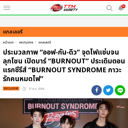
N
แกลเลอรี
หน้าแรก
exclusive
แกลเลอรี
ประมวลภาพ “ออฟ-กัน-ดิว” จุดไฟแซ่บจน
ลุกโชน เปิดบาร์ “BURNOUT” ประเดิมตอน
แรกซีรีส์ “BURNOUT SYNDROME ภาวะ
รักคนหมดไฟ”
EXCLUSIVE
: 27 พ.ย. 2568