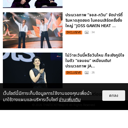
ประมวลภาพ “จอส-กวิน” จัดปาร์ตี้
ริมหาดสุดฮอต ในคอนเสิร์ตครั้งยิ่ง
ใหญ่ “JOSS GAWIN HEAT ...
EXCLUSIVE
: 34
ไม่ว่าจะวันนี้หรือวันไหน ก็จะยังภูมิใจ
ในตัว "แจบอม" เหมือนเดิม!
ประมวลภาพ JA...
EXCLUSIVE
: 28
เว็บไซต์นี้มีการเก็บข้อมูลการใช้งานของคุณเพื่อนำ
เกี่ยวกับเรา
ติดต่อลงโฆษณา
ติดต่อเรา
“ช่วงเวลาที่ไม่ได้เจอกันพิสูจน์แล้วว่า
ตกลง
มาใช้วางแผนและบริหารเว็บไซต์
อ่านเพิ่มเติม
รักแท้จะไม่มีวันจางหาย” ประมวล
© 2026
THAITICKETMAJOR
All Rights Reserved.
ภาพ JAEHYUN กับแฟน...
EXCLUSIVE
: 10