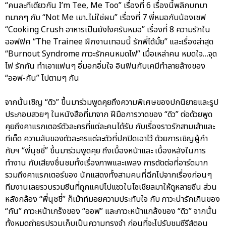
“คนละทีเดียวกัน I’m Tee, Me Too” เรื่องที่ 6 เรื่องนี้พลิกบทบา
ทมากๆ กับ “Not Me เขา..ไม่ใช่ผม” เรื่องที่ 7 พี่หมอกับน้องเชฟ
“Cooking Crush อาหารเป็นยังไงครับหมอ” เรื่องที่ 8 ความรักใน
ออฟฟิศ “The Trainee ฝึกงานเทอมนี้ รักพี่ได้มั้ย” และเรื่องล่าสุด
“Burnout Syndrome ภาวะรักคนหมดไฟ” เมื่อเหล่าคน หมดใจ…จุด
ไฟ รักกัน ทำเอาแฟนๆ อิ่มอกอิ่มใจ อินฟินกับเคมีทำลายล้างของ
“ออฟ-กัน” ไปตามๆ กัน
จากนั้นเชิญ “ดิว” ขึ้นมาร่วมพูดคุยถึงความพิเศษของปกนิยายและรูป
ประกอบสวยๆ ในหนังสือที่มาจาก ฝีมือการวาดของ “ดิว” ต่อด้วยพูด
คุยถึงคาแรกเตอร์ตัวละครที่แต่ละคนได้รับ กับเรื่องราวรักสามเส้าและ
ทีเด็ด ความลับของตัวละครแต่ละตัวที่ปกปิดเอาไว้ ด้วยการเชิญผู้กำ
กับฯ “พี่นุชชี่” ขึ้นมาร่วมพูดคุย ถึงเบื้องหน้าและ เบื้องหลังในการ
ทำงาน กับเสียงชื่นชมทั้งเรื่องภาพและเพลง การตัดต่อที่อาร์ตมาก
รวมถึงคาแรกเตอร์ของ นักแสดงทั้งสามคนที่ฉีกไปจากเรื่องก่อนๆ
ทีมงานเลยรวบรวมซีนที่ถูกแคปไปแซวในโซเชียลมาให้ดูหลายซีน ส่วน
หลังกล้อง “พี่นุชชี่” ก็เม้าท์มอยความประทับใจ กับ ภาวะน่ารักเกินของ
“กัน” ภาวะหน้าเกร็งของ “ออฟ” และภาวะหน้าแกล้งของ “ดิว” จากนั้น
ทั้งหมดถ่ายรูปรวมเก็บเป็นความทรงจำ ก่อนที่จะไปรับชมซีรีส์ตอน