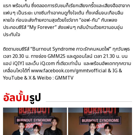
แรก พร้อมกัน ซึ่งตลอดการรับชมก็เรียกเสียงกรี๊ดและเสียงฮือฮาจาก
แฟนๆ เป็นระยะ บางซีนทำเอาคนดูทั้งใจเต้น ทั้งเคลิ้มจนเกือบลืม
หายใจ ก่อนจะส่งท้ายความสุขด้วยโชว์จาก “ออฟ-กัน” กับเพลง
ประกอบซีรีส์ “My Forever” ส่งแฟนๆ กลับบ้านด้วยความอบอุ่น
ประทับใจ
ติดตามชมซีรีส์ “Burnout Syndrome ภาวะรักคนหมดไฟ” ทุกวันพุธ
เวลา 20.30 น. ทางช่อง GMM25 และดูออนไลน์ เวลา 21.30 น. บน
แอป iQIYI และเว็บ iQ.com ที่เดียวเท่านั้น และพร้อมอัพเดททุกความ
เคลื่อนไหวได้ที่ www.facebook.com/gmmtvofficial & IG &
YouTube & X & Weibo : GMMTV
อัลบั้ม
รูป