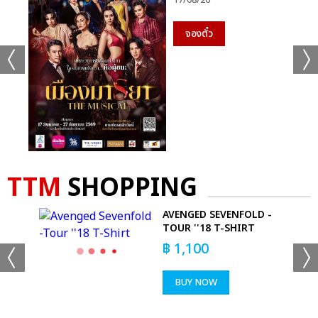
17/08/26
จองตั๋ว
TTM
SHOPPING
AVENGED SEVENFOLD -
ALL
TOUR ''18 T-SHIRT
฿
1,100
BUY NOW