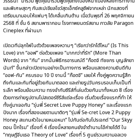
วรรธนะ” มาร่วม พูดคุยมาร่วมพูดคุยถึงเบื้องหน้าเบื้องหลังการทำงาน
และพิเศษสุดๆ กับสเปเชียลโชว์สุดเอ็กซ์คลูซีฟจากเหล่า นักแสดงที่
เตรียมมามอบให้แฟนๆ ได้เคลิ้มเกินต้าน เมื่อวันพุธที่ 26 พฤศจิกายน
2568 ที่ ชั้น 6 สยามพารากอน โรงภาพยนตร์สยาม ภาวลัย Paragon
Cineplex ที่ผ่านมา
เปิดเวทีปลุกไฟในตัวด้วยเพลงหวานๆ “เรียกว่ารักได้ไหม” (Is This
Love) จาก “ออฟ” ต่อด้วยเพลง “มากกว่าที่รัก” (More Than
Words) จาก “กัน” จากนั้นพิธีกรอารมณ์ดี “ก๊อตจิ ทัชชกร บุญลัภยา
นันท์” ขึ้นกล่าวเปิดงานอย่างเป็นทางการ พร้อมแสดงความยินดีกับ
“ออฟ-กัน” ครบรอบ 10 ปี งานนี้ “ก๊อตจิ” เลยให้ ทั้งคู่พูดความรู้สึก
ถึงกันและกันที่อยู่ด้วยกันมาตลอด และถ่ายรูปวันครบรอบเก็บเป็นที่
ระลึก พร้อมย้อนความ ทรงจำกับซีรีส์ที่เล่นด้วยกันมาทั้งหมด 8 เรื่อง
ด้วยการถ่ายรูปตามโปสเตอร์ซีรีส์แต่ละเรื่อง เริ่มด้วยเรื่องแรกที่ทำ ให้
ทั้งคู่มาเจอกัน “รุ่นพี่ Secret Love Puppy Honey” และเรื่องแรก
ปังมาก เรื่องที่สองเลยตามมาติดๆ “รุ่นพี่ Se-cret Love 2 Puppy
Honey สแกนหัวใจนายหมอหมา” ไปกันต่อกับโปรเจกต์ “Our Skyy
ตอน ปิ๊กโรม” เรื่องที่ 4 เรื่องนี้หลายคนยังจำตำนานไอ้ค่ายได้ดี ใน
“ทฤษฎีจีบเธอ Theory of Love” เรื่องที่ 5 ศูนย์รวมความอลเวง