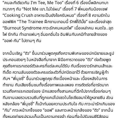
“คนละทีเดียวกัน I’m Tee, Me Too” เรื่องที่ 6 เรื่องนี้พลิกบทบา
ทมากๆ กับ “Not Me เขา..ไม่ใช่ผม” เรื่องที่ 7 พี่หมอกับน้องเชฟ
“Cooking Crush อาหารเป็นยังไงครับหมอ” เรื่องที่ 8 ความรักใน
ออฟฟิศ “The Trainee ฝึกงานเทอมนี้ รักพี่ได้มั้ย” และเรื่องล่าสุด
“Burnout Syndrome ภาวะรักคนหมดไฟ” เมื่อเหล่าคน หมดใจ…จุด
ไฟ รักกัน ทำเอาแฟนๆ อิ่มอกอิ่มใจ อินฟินกับเคมีทำลายล้างของ
“ออฟ-กัน” ไปตามๆ กัน
จากนั้นเชิญ “ดิว” ขึ้นมาร่วมพูดคุยถึงความพิเศษของปกนิยายและรูป
ประกอบสวยๆ ในหนังสือที่มาจาก ฝีมือการวาดของ “ดิว” ต่อด้วยพูด
คุยถึงคาแรกเตอร์ตัวละครที่แต่ละคนได้รับ กับเรื่องราวรักสามเส้าและ
ทีเด็ด ความลับของตัวละครแต่ละตัวที่ปกปิดเอาไว้ ด้วยการเชิญผู้กำ
กับฯ “พี่นุชชี่” ขึ้นมาร่วมพูดคุย ถึงเบื้องหน้าและ เบื้องหลังในการ
ทำงาน กับเสียงชื่นชมทั้งเรื่องภาพและเพลง การตัดต่อที่อาร์ตมาก
รวมถึงคาแรกเตอร์ของ นักแสดงทั้งสามคนที่ฉีกไปจากเรื่องก่อนๆ
ทีมงานเลยรวบรวมซีนที่ถูกแคปไปแซวในโซเชียลมาให้ดูหลายซีน ส่วน
หลังกล้อง “พี่นุชชี่” ก็เม้าท์มอยความประทับใจ กับ ภาวะน่ารักเกินของ
“กัน” ภาวะหน้าเกร็งของ “ออฟ” และภาวะหน้าแกล้งของ “ดิว” จากนั้น
ทั้งหมดถ่ายรูปรวมเก็บเป็นความทรงจำ ก่อนที่จะไปรับชมซีรีส์ตอน