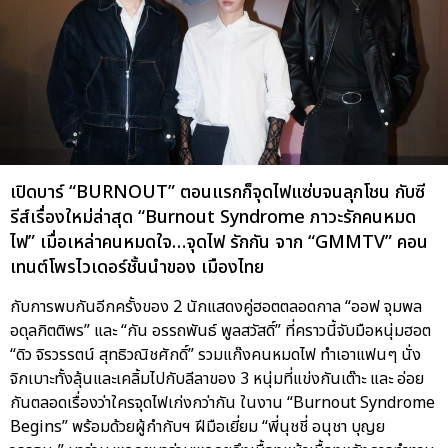
เปิดบาร์ “BURNOUT” ตอนแรกก็จุดไฟแซ่บจนลุกโชน กับซี
รีส์เรื่องใหม่ล่าสุด “Burnout Syndrome ภาวะรักคนหมด
ไฟ” เมื่อเหล่าคนหมดใจ…จุดไฟ รักกัน จาก “GMMTV” คอน
เทนต์โพรไวเดอร์ชั้นนำของ เมืองไทย
กับการพบกันอีกครั้งของ 2 นักแสดงคู่ฮอตตลอดกาล “ออฟ จุมพล
อดุลกิตติพร” และ “กัน อรรถพันธ์ พูลสวัสดิ์” ที่คราวนี้จับมือหนุ่มฮอต
“ดิว จิรวรรตน์ สุทธิวณิชศักดิ์” รวมแก๊งคนหมดไฟ ทำเอาแฟนๆ นั่ง
จิกเบาะทั้งลุ้นและเคลิ้มไปกับลีลาของ 3 หนุ่มที่แข่งกันเต๊าะ และ อ่อย
กันตลอดเรื่องว่าใครจุดไฟเก่งกว่ากัน ในงาน “Burnout Syndrome
Begins” พร้อมด้วยผู้กำกับฯ ฝีมือเยี่ยม “พี่นุชชี่ อนุชา บุญย