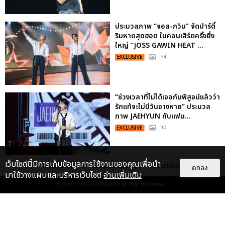
ประมวลภาพ “จอส-กวิน” จัดปาร์ตี้
ริมหาดสุดฮอต ในคอนเสิร์ตครั้งยิ่ง
ใหญ่ “JOSS GAWIN HEAT ...
EXCLUSIVE
: 34
“ช่วงเวลาที่ไม่ได้เจอกันพิสูจน์แล้วว่า
รักแท้จะไม่มีวันจางหาย” ประมวล
ภาพ JAEHYUN กับแฟน...
EXCLUSIVE
: 10
เว็บไซต์นี้มีการเก็บข้อมูลการใช้งานของคุณเพื่อนำ
เกี่ยวกับเรา
ติดต่อลงโฆษณา
ติดต่อเรา
"ถ้าไม่มีทุกคนก็คงไม่มีเพิร์ธ-
ตกลง
มาใช้วางแผนและบริหารเว็บไซต์
อ่านเพิ่มเติม
แซนต้า" ประมวลภาพ เพิร์ธ-แซนต้า
© 2026
THAITICKETMAJOR
All Rights Reserved.
เปลี่ยนฮอลล์ให...
EXCLUSIVE
: 34