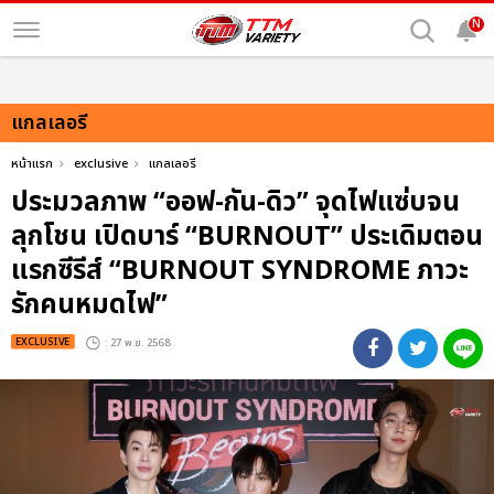
N
แกลเลอรี
หน้าแรก
exclusive
แกลเลอรี
ประมวลภาพ “ออฟ-กัน-ดิว” จุดไฟแซ่บจน
ลุกโชน เปิดบาร์ “BURNOUT” ประเดิมตอน
แรกซีรีส์ “BURNOUT SYNDROME ภาวะ
รักคนหมดไฟ”
EXCLUSIVE
: 27 พ.ย. 2568