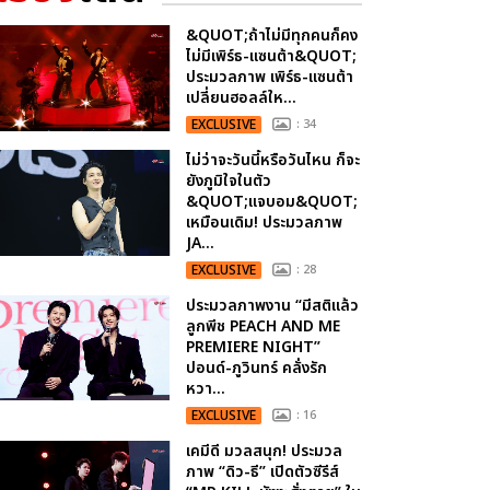
&QUOT;ถ้าไม่มีทุกคนก็คง
ไม่มีเพิร์ธ-แซนต้า&QUOT;
ประมวลภาพ เพิร์ธ-แซนต้า
เปลี่ยนฮอลล์ให...
EXCLUSIVE
: 34
ไม่ว่าจะวันนี้หรือวันไหน ก็จะ
ยังภูมิใจในตัว
&QUOT;แจบอม&QUOT;
เหมือนเดิม! ประมวลภาพ
JA...
EXCLUSIVE
: 28
ประมวลภาพงาน “มีสติแล้ว
ลูกพีช PEACH AND ME
PREMIERE NIGHT”
ปอนด์-ภูวินทร์ คลั่งรัก
หวา...
EXCLUSIVE
: 16
เคมีดี มวลสนุก! ประมวล
ภาพ “ดิว-ธี” เปิดตัวซีรีส์