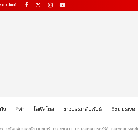
ทธิประโยชน์
เทิง
กีฬา
ไลฟ์สไตล์
ข่าวประชาสัมพันธ์
Exclusive
ิว” จุดไฟแซ่บจนลุกโชน เปิดบาร์ “BURNOUT” ประเดิมตอนแรกซีรีส์ “Burnout Syn