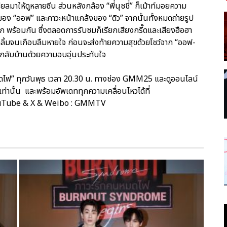
าให้ดูหลายซีน ส่วนหลังกล้อง “พี่นุชชี่” ก็เม้าท์มอยความ
งของ “ออฟ” และภาวะหน้าแกล้งของ “ดิว” จากนั้นทั้งหมดถ่ายรูป
ก พร้อมกัน ซึ่งตลอดการรับชมก็เรียกเสียงกรี๊ดและเสียงฮือฮา
คลิ้มจนเกือบลืมหายใจ ก่อนจะส่งท้ายความสุขด้วยโชว์จาก “ออฟ-
กลับบ้านด้วยความอบอุ่นประทับใจ
ไฟ” ทุกวันพุธ เวลา 20.30 น. ทางช่อง GMM25 และดูออนไลน์
ท่านั้น และพร้อมอัพเดททุกความเคลื่อนไหวได้ที่
ouTube & X & Weibo : GMMTV