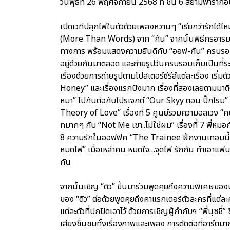
วันพุธที่ 26 พฤศจิกายน 2568 ที่ ชั้น 6 สยามพารา
เปิดเวทีปลุกไฟในตัวด้วยเพลงหวานๆ “เรียกว่ารักได้ไห
(More Than Words) จาก “กัน” จากนั้นพิธีกรอารมณ์ด
ทางการ พร้อมแสดงความยินดีกับ “ออฟ-กัน” ครบรอบ 10 ป
อยู่ด้วยกันมาตลอด และถ่ายรูปวันครบรอบเก็บเป็นที่ระ
เรื่องด้วยการถ่ายรูปตามโปสเตอร์ซีรีส์แต่ละเรื่อง เริ่ม
Honey” และเรื่องแรกปังมาก เรื่องที่สองเลยตามมา
หมา” ไปกันต่อกับโปรเจกต์ “Our Skyy ตอน ปิ๊กโรม” เรื
Theory of Love” เรื่องที่ 5 ศูนย์รวมความอลเวง “คนล
ทมากๆ กับ “Not Me เขา..ไม่ใช่ผม” เรื่องที่ 7 พี่ห
8 ความรักในออฟฟิศ “The Trainee ฝึกงานเทอมนี้ รั
หมดไฟ” เมื่อเหล่าคน หมดใจ…จุดไฟ รักกัน ทำเอาแฟน
กัน
จากนั้นเชิญ “ดิว” ขึ้นมาร่วมพูดคุยถึงความพิเศษข
ของ “ดิว” ต่อด้วยพูดคุยถึงคาแรกเตอร์ตัวละครที่แต่ละ
แต่ละตัวที่ปกปิดเอาไว้ ด้วยการเชิญผู้กำกับฯ “พี่นุชชี
เสียงชื่นชมทั้งเรื่องภาพและเพลง การตัดต่อที่อาร์ต