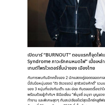
เปิดบาร์ “BURNOUT” ตอนแรกก็จุดไฟแซ่บ
Syndrome ภาวะรักคนหมดไฟ” เมื่อเหล
เทนต์โพรไวเดอร์ชั้นนำของ เมืองไทย
กับการพบกันอีกครั้งของ 2 นักแสดงคู่ฮอตตลอดกาล “อ
นี้จับมือหนุ่มฮอต “ดิว จิรวรรตน์ สุทธิวณิชศักดิ์” ร
ของ 3 หนุ่มที่แข่งกันเต๊าะ และ อ่อย กันตลอดเรื่อ
พร้อมด้วยผู้กำกับฯ ฝีมือเยี่ยม “พี่นุชชี่ อนุชา บุญย
ทำงาน และพิเศษสุดๆ กับสเปเชียลโชว์สุดเอ็กซ์คลูซีฟจ