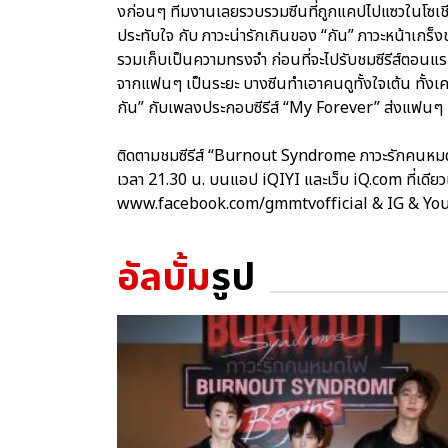
งก่อนๆ ทีมงานเลยรวบรวมซีนที่ถูกแคปไปแซวในโซเชียลม
ประทับใจ กับ ภาวะน่ารักเกินของ “กัน” ภาวะหน้าเกร็
รวมเก็บเป็นความทรงจำ ก่อนที่จะไปรับชมซีรีส์ตอนแร
จากแฟนๆ เป็นระยะ บางซีนทำเอาคนดูทั้งใจเต้น ทั้งเ
กัน” กับเพลงประกอบซีรีส์ “My Forever” ส่งแฟนๆ 
ติดตามชมซีรีส์ “Burnout Syndrome ภาวะรักคนหมด
เวลา 21.30 น. บนแอป iQIYI และเว็บ iQ.com ที่เดียวเ
www.facebook.com/gmmtvofficial & IG & Y
อัลบั้ม
รูป