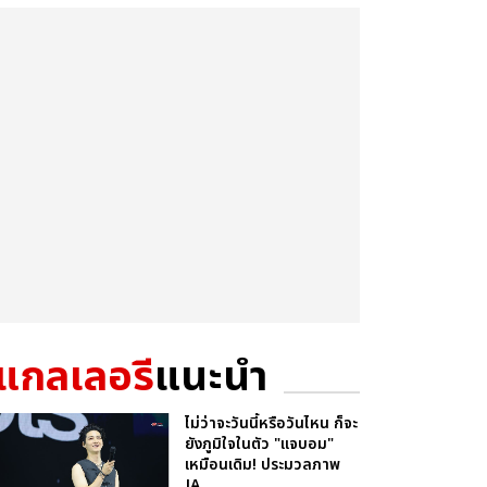
แกลเลอรี
แนะนำ
ไม่ว่าจะวันนี้หรือวันไหน ก็จะ
ยังภูมิใจในตัว "แจบอม"
เหมือนเดิม! ประมวลภาพ
JA...