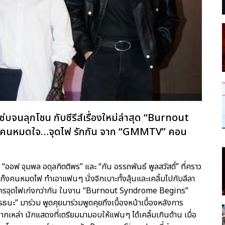
จนลุกโชน กับซีรีส์เรื่องใหม่ล่าสุด “Burnout
่าคนหมดใจ…จุดไฟ รักกัน จาก “GMMTV” คอน
อฟ จุมพล อดุลกิตติพร” และ “กัน อรรถพันธ์ พูลสวัสดิ์” ที่คราว
วมแก๊งคนหมดไฟ ทำเอาแฟนๆ นั่งจิกเบาะทั้งลุ้นและเคลิ้มไปกับลีลา
งว่าใครจุดไฟเก่งกว่ากัน ในงาน “Burnout Syndrome Begins”
วรรธนะ” มาร่วม พูดคุยมาร่วมพูดคุยถึงเบื้องหน้าเบื้องหลังการ
ากเหล่า นักแสดงที่เตรียมมามอบให้แฟนๆ ได้เคลิ้มเกินต้าน เมื่อ