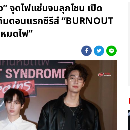
” จุดไฟแซ่บจนลุกโชน เปิด
ดิมตอนแรกซีรีส์ “BURNOUT
นหมดไฟ”