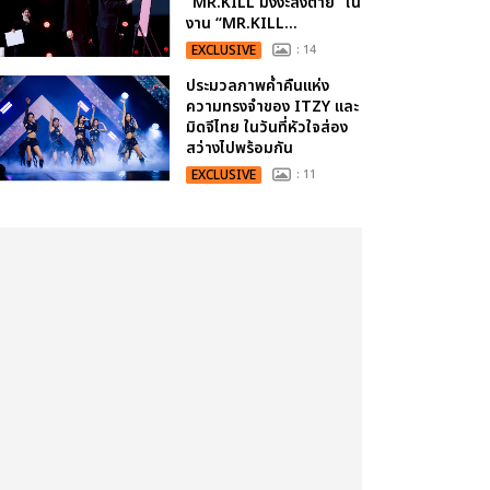
“MR.KILL มังงะสั่งตาย” ใน
งาน “MR.KILL...
EXCLUSIVE
: 14
ประมวลภาพค่ำคืนแห่ง
ความทรงจำของ ITZY และ
มิดจีไทย ในวันที่หัวใจส่อง
สว่างไปพร้อมกัน
EXCLUSIVE
: 11