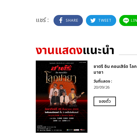
แชร์ :
SHARE
TWEET
LI
งานแสดง
แนะนำ
ชาตรี อิน คอนเสิร์ต โลก
มายา
วันที่แสดง :
20/09/26
จองตั๋ว