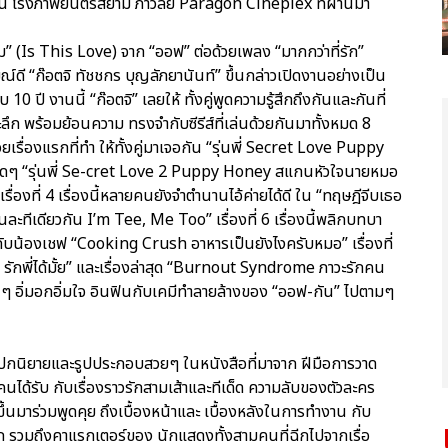
กอน โรงภาพยนตร์สยาม ภาวลัย Paragon Cineplex ที่ผ่านมา
ม” (Is This Love) จาก “ออฟ” ต่อด้วยเพลง “มากกว่าที่รัก”
ี “ก๊อตจิ ทัชชกร บุญลัภยานันท์” ขึ้นกล่าวเปิดงานอย่างเป็น
ี งานนี้ “ก๊อตจิ” เลยให้ ทั้งคู่พูดความรู้สึกถึงกันและกันที่
ลึก พร้อมย้อนความ ทรงจำกับซีรีส์ที่เล่นด้วยกันมาทั้งหมด 8
ด้วยเรื่องแรกที่ทำ ให้ทั้งคู่มาเจอกัน “รุ่นพี่ Secret Love Puppy
ติดๆ “รุ่นพี่ Se-cret Love 2 Puppy Honey สแกนหัวใจนายหมอ
่องที่ 4 เรื่องนี้หลายคนยังจำตำนานไอ้ค่ายได้ดี ใน “ทฤษฎีจีบเธอ
ะทีเดียวกัน I’m Tee, Me Too” เรื่องที่ 6 เรื่องนี้พลิกบทบา
มอกับน้องเชฟ “Cooking Crush อาหารเป็นยังไงครับหมอ” เรื่องที่
กพี่ได้มั้ย” และเรื่องล่าสุด “Burnout Syndrome ภาวะรักคน
ๆ อิ่มอกอิ่มใจ อินฟินกับเคมีทำลายล้างของ “ออฟ-กัน” ไปตามๆ
องปกนิยายและรูปประกอบสวยๆ ในหนังสือที่มาจาก ฝีมือการวาด
คนได้รับ กับเรื่องราวรักสามเส้าและทีเด็ด ความลับของตัวละคร
่” ขึ้นมาร่วมพูดคุย ถึงเบื้องหน้าและ เบื้องหลังในการทำงาน กับ
มาก รวมถึงคาแรกเตอร์ของ นักแสดงทั้งสามคนที่ฉีกไปจากเรื่อ