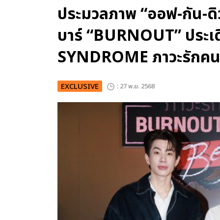
ประมวลภาพ “ออฟ-กัน-ดิว
บาร์ “BURNOUT” ประเ
SYNDROME ภาวะรักค
EXCLUSIVE
: 27 พ.ย. 2568