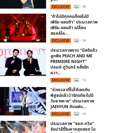
EXCLUSIVE
: 28
"ถ้าไม่มีทุกคนก็คงไม่มี
เพิร์ธ-แซนต้า" ประมวลภาพ
เพิร์ธ-แซนต้า เปลี่ยน
ฮอลล์ให...
EXCLUSIVE
: 34
ประมวลภาพงาน “มีสติแล้ว
ลูกพีช PEACH AND ME
PREMIERE NIGHT”
ปอนด์-ภูวินทร์ คลั่งรัก
หวา...
EXCLUSIVE
: 16
“ช่วงเวลาที่ไม่ได้เจอกัน
พิสูจน์แล้วว่ารักแท้จะไม่มี
วันจางหาย” ประมวลภาพ
JAEHYUN กับแฟน...
EXCLUSIVE
: 10
ประมวลภาพ “จอส-กวิน”
จัดปาร์ตี้ริมหาดสุดฮอต ใน