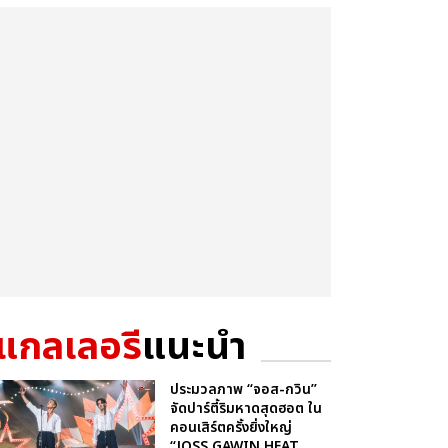
แกลเลอรี
แนะนำ
ประมวลภาพ “จอส-กวิน”
จัดปาร์ตี้ริมหาดสุดฮอต ใน
คอนเสิร์ตครั้งยิ่งใหญ่
“JOSS GAWIN HEAT ...