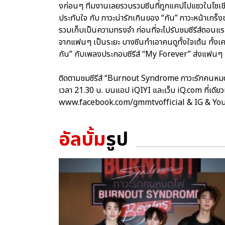
งก่อนๆ ทีมงานเลยรวบรวมซีนที่ถูกแคปไปแซวในโซเชียลม
ประทับใจ กับ ภาวะน่ารักเกินของ “กัน” ภาวะหน้าเกร็
รวมเก็บเป็นความทรงจำ ก่อนที่จะไปรับชมซีรีส์ตอนแร
จากแฟนๆ เป็นระยะ บางซีนทำเอาคนดูทั้งใจเต้น ทั้งเ
กัน” กับเพลงประกอบซีรีส์ “My Forever” ส่งแฟนๆ 
ติดตามชมซีรีส์ “Burnout Syndrome ภาวะรักคนหมด
เวลา 21.30 น. บนแอป iQIYI และเว็บ iQ.com ที่เดียวเ
www.facebook.com/gmmtvofficial & IG & Y
อัลบั้ม
รูป