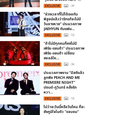
EXCLUSIVE
: 34
“ช่วงเวลาที่ไม่ได้เจอกัน
พิสูจน์แล้วว่ารักแท้จะไม่มี
วันจางหาย” ประมวลภาพ
JAEHYUN กับแฟน...
EXCLUSIVE
: 10
"ถ้าไม่มีทุกคนก็คงไม่มี
เพิร์ธ-แซนต้า" ประมวลภาพ
เพิร์ธ-แซนต้า เปลี่ยน
ฮอลล์ให...
EXCLUSIVE
: 34
ประมวลภาพงาน “มีสติแล้ว
ลูกพีช PEACH AND ME
PREMIERE NIGHT”
ปอนด์-ภูวินทร์ คลั่งรัก
หวา...
EXCLUSIVE
: 16
ไม่ว่าจะวันนี้หรือวันไหน ก็จะ
ยังภูมิใจในตัว "แจบอม"