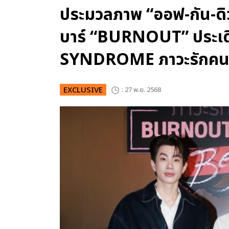
ประมวลภาพ “ออฟ-กัน-ดิว
บาร์ “BURNOUT” ประเ
SYNDROME ภาวะรักค
EXCLUSIVE
: 27 พ.ย. 2568