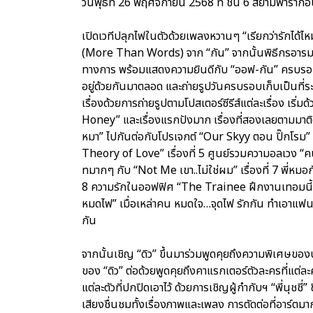
วันพุธที่ 26 พฤศจิกายน 2568 ที่ ชั้น 6 สยามพารา
เปิดเวทีปลุกไฟในตัวด้วยเพลงหวานๆ “เรียกว่ารักได้ไห
(More Than Words) จาก “กัน” จากนั้นพิธีกรอารมณ์ด
ทางการ พร้อมแสดงความยินดีกับ “ออฟ-กัน” ครบรอบ 10 ป
อยู่ด้วยกันมาตลอด และถ่ายรูปวันครบรอบเก็บเป็นที่ระ
เรื่องด้วยการถ่ายรูปตามโปสเตอร์ซีรีส์แต่ละเรื่อง เริ่ม
Honey” และเรื่องแรกปังมาก เรื่องที่สองเลยตามมา
หมา” ไปกันต่อกับโปรเจกต์ “Our Skyy ตอน ปิ๊กโรม” เรื
Theory of Love” เรื่องที่ 5 ศูนย์รวมความอลเวง “คนล
ทมากๆ กับ “Not Me เขา..ไม่ใช่ผม” เรื่องที่ 7 พี่ห
8 ความรักในออฟฟิศ “The Trainee ฝึกงานเทอมนี้ รั
หมดไฟ” เมื่อเหล่าคน หมดใจ…จุดไฟ รักกัน ทำเอาแฟน
กัน
จากนั้นเชิญ “ดิว” ขึ้นมาร่วมพูดคุยถึงความพิเศษข
ของ “ดิว” ต่อด้วยพูดคุยถึงคาแรกเตอร์ตัวละครที่แต่ละ
แต่ละตัวที่ปกปิดเอาไว้ ด้วยการเชิญผู้กำกับฯ “พี่นุชชี
เสียงชื่นชมทั้งเรื่องภาพและเพลง การตัดต่อที่อาร์ต