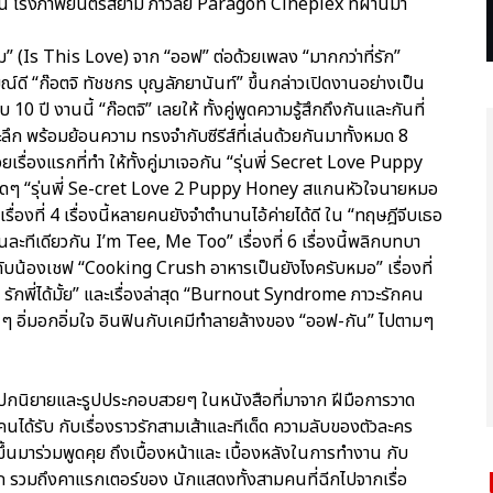
กอน โรงภาพยนตร์สยาม ภาวลัย Paragon Cineplex ที่ผ่านมา
ม” (Is This Love) จาก “ออฟ” ต่อด้วยเพลง “มากกว่าที่รัก”
ี “ก๊อตจิ ทัชชกร บุญลัภยานันท์” ขึ้นกล่าวเปิดงานอย่างเป็น
ี งานนี้ “ก๊อตจิ” เลยให้ ทั้งคู่พูดความรู้สึกถึงกันและกันที่
ลึก พร้อมย้อนความ ทรงจำกับซีรีส์ที่เล่นด้วยกันมาทั้งหมด 8
ด้วยเรื่องแรกที่ทำ ให้ทั้งคู่มาเจอกัน “รุ่นพี่ Secret Love Puppy
ติดๆ “รุ่นพี่ Se-cret Love 2 Puppy Honey สแกนหัวใจนายหมอ
่องที่ 4 เรื่องนี้หลายคนยังจำตำนานไอ้ค่ายได้ดี ใน “ทฤษฎีจีบเธอ
ะทีเดียวกัน I’m Tee, Me Too” เรื่องที่ 6 เรื่องนี้พลิกบทบา
มอกับน้องเชฟ “Cooking Crush อาหารเป็นยังไงครับหมอ” เรื่องที่
กพี่ได้มั้ย” และเรื่องล่าสุด “Burnout Syndrome ภาวะรักคน
ๆ อิ่มอกอิ่มใจ อินฟินกับเคมีทำลายล้างของ “ออฟ-กัน” ไปตามๆ
องปกนิยายและรูปประกอบสวยๆ ในหนังสือที่มาจาก ฝีมือการวาด
คนได้รับ กับเรื่องราวรักสามเส้าและทีเด็ด ความลับของตัวละคร
่” ขึ้นมาร่วมพูดคุย ถึงเบื้องหน้าและ เบื้องหลังในการทำงาน กับ
มาก รวมถึงคาแรกเตอร์ของ นักแสดงทั้งสามคนที่ฉีกไปจากเรื่อ