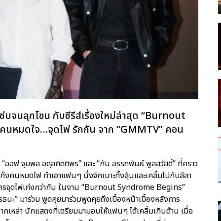
จนลุกโชน กับซีรีส์เรื่องใหม่ล่าสุด “Burnout
่าคนหมดใจ…จุดไฟ รักกัน จาก “GMMTV” คอน
อฟ จุมพล อดุลกิตติพร” และ “กัน อรรถพันธ์ พูลสวัสดิ์” ที่คราว
วมแก๊งคนหมดไฟ ทำเอาแฟนๆ นั่งจิกเบาะทั้งลุ้นและเคลิ้มไปกับลีลา
งว่าใครจุดไฟเก่งกว่ากัน ในงาน “Burnout Syndrome Begins”
วรรธนะ” มาร่วม พูดคุยมาร่วมพูดคุยถึงเบื้องหน้าเบื้องหลังการ
ากเหล่า นักแสดงที่เตรียมมามอบให้แฟนๆ ได้เคลิ้มเกินต้าน เมื่อ