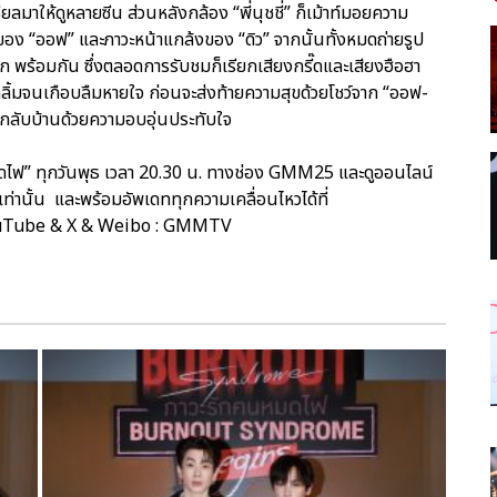
าให้ดูหลายซีน ส่วนหลังกล้อง “พี่นุชชี่” ก็เม้าท์มอยความ
งของ “ออฟ” และภาวะหน้าแกล้งของ “ดิว” จากนั้นทั้งหมดถ่ายรูป
ก พร้อมกัน ซึ่งตลอดการรับชมก็เรียกเสียงกรี๊ดและเสียงฮือฮา
คลิ้มจนเกือบลืมหายใจ ก่อนจะส่งท้ายความสุขด้วยโชว์จาก “ออฟ-
กลับบ้านด้วยความอบอุ่นประทับใจ
ไฟ” ทุกวันพุธ เวลา 20.30 น. ทางช่อง GMM25 และดูออนไลน์
ท่านั้น และพร้อมอัพเดททุกความเคลื่อนไหวได้ที่
ouTube & X & Weibo : GMMTV