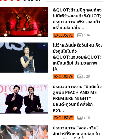
&QUOT;ถ้าไม่มีทุกคนก็คง
ไม่มีเพิร์ธ-แซนต้า&QUOT;
ประมวลภาพ เพิร์ธ-แซนต้า
เปลี่ยนฮอลล์ให...
EXCLUSIVE
: 34
ไม่ว่าจะวันนี้หรือวันไหน ก็จะ
ยังภูมิใจในตัว
&QUOT;แจบอม&QUOT;
เหมือนเดิม! ประมวลภาพ
JA...
EXCLUSIVE
: 28
ประมวลภาพงาน “มีสติแล้ว
ลูกพีช PEACH AND ME
PREMIERE NIGHT”
ปอนด์-ภูวินทร์ คลั่งรัก
หวา...
EXCLUSIVE
: 16
ประมวลภาพ “จอส-กวิน”
จัดปาร์ตี้ริมหาดสุดฮอต ใน