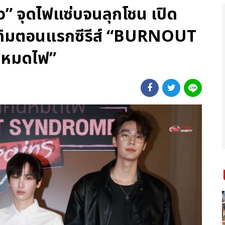
” จุดไฟแซ่บจนลุกโชน เปิด
ดิมตอนแรกซีรีส์ “BURNOUT
นหมดไฟ”