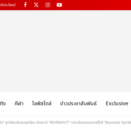
ทธิประโยชน์
เทิง
กีฬา
ไลฟ์สไตล์
ข่าวประชาสัมพันธ์
Exclusive
ิว” จุดไฟแซ่บจนลุกโชน เปิดบาร์ “BURNOUT” ประเดิมตอนแรกซีรีส์ “Burnout Syn