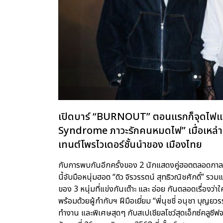
เปิดบาร์ “BURNOUT” ตอนแรกก็จุดไฟแซ่บ
Syndrome ภาวะรักคนหมดไฟ” เมื่อเหล
เทนต์โพรไวเดอร์ชั้นนำของ เมืองไทย
กับการพบกันอีกครั้งของ 2 นักแสดงคู่ฮอตตลอดกาล “อ
นี้จับมือหนุ่มฮอต “ดิว จิรวรรตน์ สุทธิวณิชศักดิ์” ร
ของ 3 หนุ่มที่แข่งกันเต๊าะ และ อ่อย กันตลอดเรื่อ
พร้อมด้วยผู้กำกับฯ ฝีมือเยี่ยม “พี่นุชชี่ อนุชา บุญย
ทำงาน และพิเศษสุดๆ กับสเปเชียลโชว์สุดเอ็กซ์คลูซีฟจ