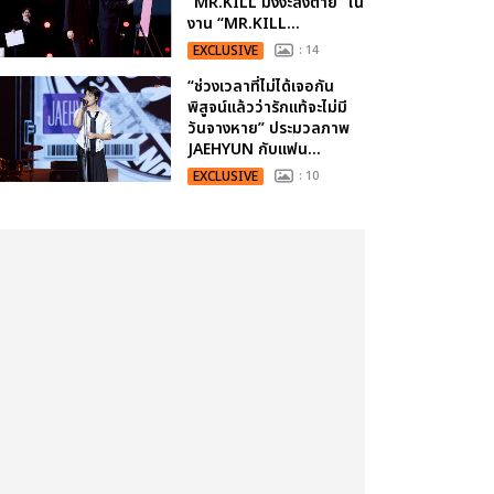
“MR.KILL มังงะสั่งตาย” ใน
งาน “MR.KILL...
EXCLUSIVE
: 14
“ช่วงเวลาที่ไม่ได้เจอกัน
พิสูจน์แล้วว่ารักแท้จะไม่มี
วันจางหาย” ประมวลภาพ
JAEHYUN กับแฟน...
EXCLUSIVE
: 10