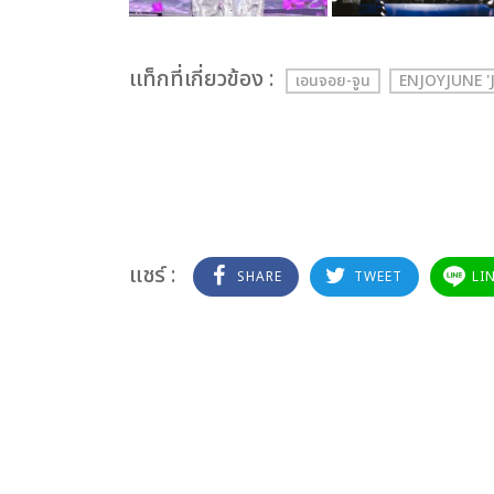
เเท็กที่เกี่ยวข้อง :
เอนจอย-จูน
ENJOYJUNE '
แชร์ :
SHARE
TWEET
LI