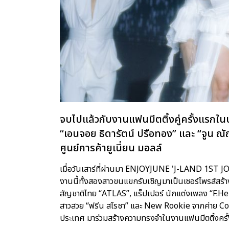
จบไปแล้วกับงานแฟนมีตติ้งคู่ครั้งแ
“เอนจอย ธิดารัตน์ ปรือทอง” และ “จูน ณัณ
ศูนย์การค้ายูเนี่ยน มอลล์
เมื่อวันเสาร์ที่ผ่านมา ENJOYJUNE 'J-LAND 1S
งานนี้ทั้งสองสาวขนแขกรับเชิญมาเป็นเซอร์ไพรส์สร้า
สัญชาติไทย “ATLAS”, แร็ปเปอร์ นักแต่งเพลง “F.Hero
สาวสวย “ฟรีน สโรชา” และ New Rookie จากค่าย Con
ประเทศ มาร่วมสร้างความทรงจำในงานแฟนมีตติ้งครั้ง