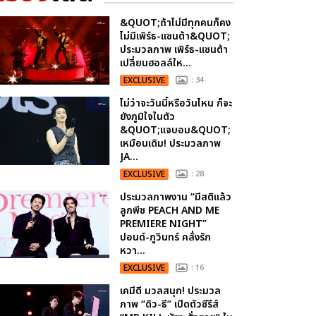
&QUOT;ถ้าไม่มีทุกคนก็คง
ไม่มีเพิร์ธ-แซนต้า&QUOT;
ประมวลภาพ เพิร์ธ-แซนต้า
เปลี่ยนฮอลล์ให...
EXCLUSIVE
: 34
ไม่ว่าจะวันนี้หรือวันไหน ก็จะ
ยังภูมิใจในตัว
&QUOT;แจบอม&QUOT;
เหมือนเดิม! ประมวลภาพ
JA...
EXCLUSIVE
: 28
ประมวลภาพงาน “มีสติแล้ว
ลูกพีช PEACH AND ME
PREMIERE NIGHT”
ปอนด์-ภูวินทร์ คลั่งรัก
หวา...
EXCLUSIVE
: 16
เคมีดี มวลสนุก! ประมวล
ภาพ “ดิว-ธี” เปิดตัวซีรีส์