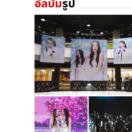
อัลบั้ม
รูป