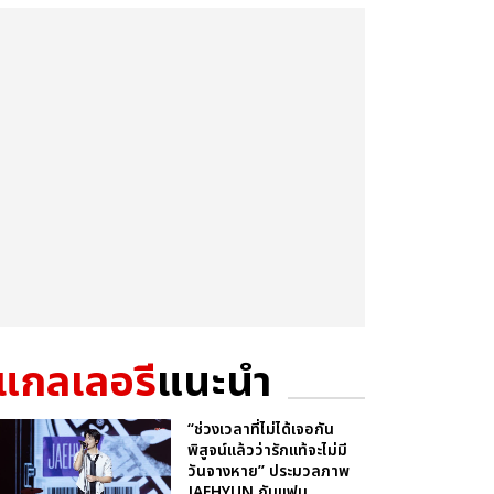
แกลเลอรี
แนะนำ
“ช่วงเวลาที่ไม่ได้เจอกัน
พิสูจน์แล้วว่ารักแท้จะไม่มี
วันจางหาย” ประมวลภาพ
JAEHYUN กับแฟน...