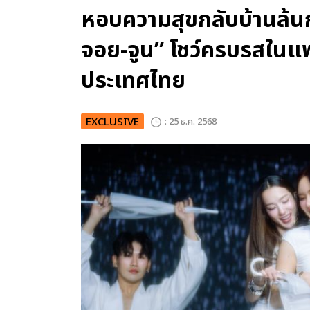
หอบความสุขกลับบ้านล้น
จอย-จูน” โชว์ครบรสในแฟน
ประเทศไทย
EXCLUSIVE
: 25 ธ.ค. 2568