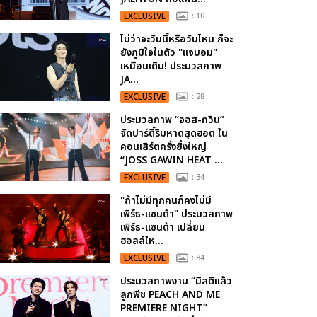
EXCLUSIVE
: 10
ไม่ว่าจะวันนี้หรือวันไหน ก็จะ
ยังภูมิใจในตัว "แจบอม"
เหมือนเดิม! ประมวลภาพ
JA...
EXCLUSIVE
: 28
ประมวลภาพ “จอส-กวิน”
จัดปาร์ตี้ริมหาดสุดฮอต ใน
คอนเสิร์ตครั้งยิ่งใหญ่
“JOSS GAWIN HEAT ...
EXCLUSIVE
: 34
"ถ้าไม่มีทุกคนก็คงไม่มี
เพิร์ธ-แซนต้า" ประมวลภาพ
เพิร์ธ-แซนต้า เปลี่ยน
ฮอลล์ให...
EXCLUSIVE
: 34
ประมวลภาพงาน “มีสติแล้ว
ลูกพีช PEACH AND ME
PREMIERE NIGHT”