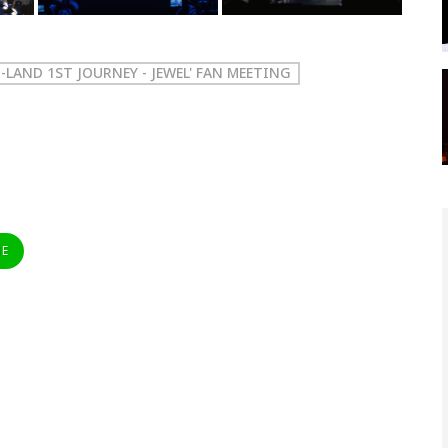
J-LAND 1ST JOURNEY - JEWEL' FAN MEETING
NE