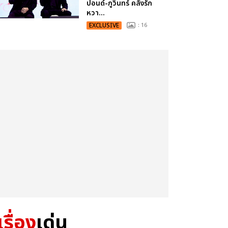
ปอนด์-ภูวินทร์ คลั่งรัก
หวา...
EXCLUSIVE
: 16
เรื่อง
เด่น