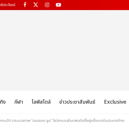
ทธิประโยชน์
เทิง
กีฬา
ไลฟ์สไตล์
ข่าวประชาสัมพันธ์
Exclusive
กระเป๋า! ประมวลภาพ “เอนจอย-จูน” โชว์ครบรสในแฟนมีตติ้งคู่ครั้งแรกในประเทศไทย