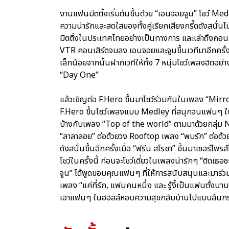
งานแฟนมีตติ้งเริ่มต้นขึ้นด้วย “เอนจอยจูน” โชว์ Med
ความน่ารักและสดใสของทั้งคู่เรียกเสียงกรี๊ดดังสนั่นไ
มีตติ้งในประเทศไทยอย่างเป็นทางการ และเล่าถึงคอ
VTR คอนเสิร์ตจบลง เอนจอยและจูนขึ้นเวทีมาอีกครั้
เล็กน้อยจากนั้นฝากเวทีให้ทั้ง 7 หนุ่มโชว์เพลงฮิตอย่า
“Day One”
แล้วเชิญต่อ F.Hero ขึ้นมาโชว์ร่วมกันในเพลง “Mirror
F.Hero ขึ้นโชว์เพลงแบบ Medley ที่สนุกจนแฟนๆ ในฮอ
บ้างกับเพลง “Top of the world” ตามมาด้วยกลุ่ม
“ลาลาลอย” ต่อด้วยวง Rooftop เพลง “พบรัก” ต่อด้วยซ
ดังสนั่นขึ้นอีกครั้งเมื่อ “ฟรีน สโรชา” ขึ้นมาเซอร์
โชว์ในครั้งนี้ ก่อนจะโชว์เดี่ยวในเพลงน่ารักๆ “ติด
จูน” ได้พูดขอบคุณแฟนๆ ที่ให้การสนับสนุนและมาร่ว
เพลง “แค่ที่รัก, แฟนคนหนึ่ง และ รู้งี้เป็นแฟนตั้งนาน
เอาแฟนๆ ในฮอลล์หอบความสุขกลับบ้านไปแบบล้นกระเป