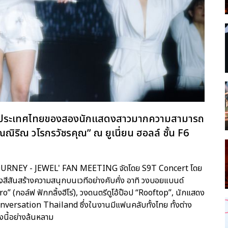
รกในประเทศไทยของสองนักแสดงสาวมากความสามารถ
ณิริณ วโรกรวัชรคุณ” ณ ยูเนี่ยน ฮอลล์ ชั้น F6
T JOURNEY - JEWEL' FAN MEETING จัดโดย S9T Concert โดย
งสีสันสร้างความสนุกบนเวทีอย่างคับคั่ง อาทิ วงบอยแบนด์
” (กอล์ฟ ฟักกลิ้งฮีโร่), วงดนตรีดูโอ้ป๊อป “Rooftop”, นักแสดง
versation Thailand ซึ่งในงานมีแฟนคลับทั้งไทย ทั้งต่าง
นี้อย่างล้นหลาม