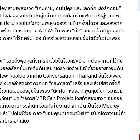
ley สามเพลงรวด “เกินต้าน, คนไม่คุย และ เลิกกั๊กแล้วรักก่อน”
ปทั้งฮอลล์ จากนั้นทั้งคู่กล่าวทักทายต้อนรับแฟนๆ เข้าสู่งานแฟน
นเซปงาน รวมไปถึงความพิเศษของงานในครั้งนี้ด้วย และหลังจาก
งพร้อมกับหนุ่มๆ วง ATLAS ในเพลง “เป๊ะ” จบจากโชว์มีพูดคุยกัน
งเพลง “ที่รักครับ” ต่อเนื่องด้วยสาวเอนจอยขึ้นโชว์เดี่ยวในเพลง
” รวมถึงพูดคุยถึงการมาร่วมในโชว์ครั้งนี้ จากนั้นฝากเวทีไว้กับ
ลล์ลุกขึ้นมาเต้นกันเลยทีเดียว ต่อด้วยโชว์เดี่ยวของสาวจูนกัน
 New Rookie จากค่าย Conversation Thailand ขึ้นโชว์เพลง
ิงเกิลล่าสุดของพวกเขา “ตระการตา” เสร็จ และแล้วเสียงกรี๊ดก็
ไพรส์โชว์กับเอนจอยจูนในเพลง “ติดฝน” หลังจากพูดคุยถึงการมาร่วม
เธอซะก่อน” ปิดท้ายด้วย VTR Fan Project โดยทั้งสองสาว “เอนจอย
มเก็บความทรงจำดีๆ ร่วมกันในงานนี้ จากนั้นเป็นโชว์ Medley
แล้ว” ปิดโชว์ด้วยเพลง “ขอบคุณที่เกิดมาให้รัก” เรียกได้ว่างานนี้ทำ
๋าเลยที่เดียว