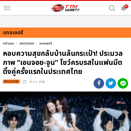
N
แกลเลอรี
หน้าแรก
exclusive
แกลเลอรี
หอบความสุขกลับบ้านล้นกระเป๋า! ประมวล
ภาพ “เอนจอย-จูน” โชว์ครบรสในแฟนมีต
ติ้งคู่ครั้งแรกในประเทศไทย
EXCLUSIVE
: 25 ธ.ค. 2568