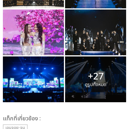
+27
ดูรูปทั้งหมด
เเท็กที่เกี่ยวข้อง :
เอนจอย-จูน