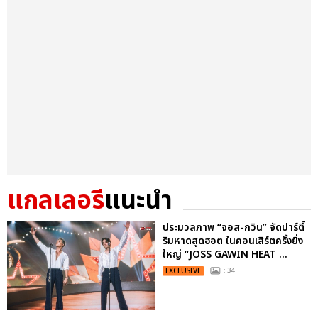
แกลเลอรี
แนะนำ
ประมวลภาพ “จอส-กวิน” จัดปาร์ตี้
ริมหาดสุดฮอต ในคอนเสิร์ตครั้งยิ่ง
ใหญ่ “JOSS GAWIN HEAT ...
EXCLUSIVE
: 34