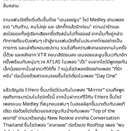
ล้นหลาม
งานแฟนมีตติ้งเริ่มต้นขึ้นด้วย “เอนจอยจูน” โชว์ Medley สามเพลง
รวด “เกินต้าน, คนไม่คุย และ เลิกกั๊กแล้วรักก่อน” ความน่ารักและ
สดใสของทั้งคู่เรียกเสียงกรี๊ดดังสนั่นไปทั้งฮอลล์ จากนั้นทั้งคู่กล่าว
ทักทายต้อนรับแฟนๆ เข้าสู่งานแฟนมีตติ้งในประเทศไทยอย่างเป็น
ทางการ และเล่าถึงคอนเซปงาน รวมไปถึงความพิเศษของงานในครั้ง
นี้ด้วย และหลังจาก VTR คอนเสิร์ตจบลง เอนจอยและจูนขึ้นเวทีมาอีก
ครั้งพร้อมกับหนุ่มๆ วง ATLAS ในเพลง “เป๊ะ” จบจากโชว์มีพูดคุยกัน
เล็กน้อยจากนั้นฝากเวทีให้ทั้ง 7 หนุ่มโชว์เพลงฮิตอย่างเพลง “ที่รัก
ครับ” ต่อเนื่องด้วยสาวเอนจอยขึ้นโชว์เดี่ยวในเพลง “Day One”
แล้วเชิญต่อ F.Hero ขึ้นมาโชว์ร่วมกันในเพลง “Mirror” รวมถึงพูด
คุยถึงการมาร่วมในโชว์ครั้งนี้ จากนั้นฝากเวทีไว้กับ F.Hero ขึ้นโชว์
เพลงแบบ Medley ที่สนุกจนแฟนๆ ในฮอลล์ลุกขึ้นมาเต้นกันเลยที
เดียว ต่อด้วยโชว์เดี่ยวของสาวจูนกันบ้างกับเพลง “Top of the
world” ตามมาด้วยกลุ่ม New Rookie จากค่าย Conversation
Thailand ขึ้นโชว์เพลง “ลาลาลอย” ต่อด้วยวง Rooftop เพลง “พบ