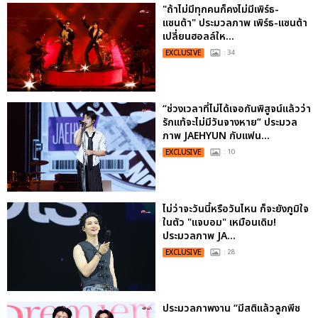
"ถ้าไม่มีทุกคนก็คงไม่มีเพิร์ธ-
แซนต้า" ประมวลภาพ เพิร์ธ-แซนต้า
เปลี่ยนฮอลล์ให...
EXCLUSIVE
: 34
“ช่วงเวลาที่ไม่ได้เจอกันพิสูจน์แล้วว่า
รักแท้จะไม่มีวันจางหาย” ประมวล
ภาพ JAEHYUN กับแฟน...
EXCLUSIVE
: 10
ไม่ว่าจะวันนี้หรือวันไหน ก็จะยังภูมิใจ
ในตัว "แจบอม" เหมือนเดิม!
ประมวลภาพ JA...
EXCLUSIVE
: 28
ประมวลภาพงาน “มีสติแล้วลูกพีช