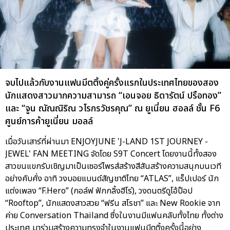
จบไปแล้วกับงานแฟนมีตติ้งคู่ครั้งแรกในประเทศไทยของสอง
นักแสดงสาวมากความสามารถ “เอนจอย ธิดารัตน์ ปรือทอง”
และ “จูน ณัณณิริณ วโรกรวัชรคุณ” ณ ยูเนี่ยน ฮอลล์ ชั้น F6
ศูนย์การค้ายูเนี่ยน มอลล์
เมื่อวันเสาร์ที่ผ่านมา ENJOYJUNE 'J-LAND 1ST JOURNEY -
JEWEL' FAN MEETING จัดโดย S9T Concert โดยงานนี้ทั้งสอง
สาวขนแขกรับเชิญมาเป็นเซอร์ไพรส์สร้างสีสันสร้างความสนุกบนเวที
อย่างคับคั่ง อาทิ วงบอยแบนด์สัญชาติไทย “ATLAS”, แร็ปเปอร์ นัก
แต่งเพลง “F.Hero” (กอล์ฟ ฟักกลิ้งฮีโร่), วงดนตรีดูโอ้ป๊อป
“Rooftop”, นักแสดงสาวสวย “ฟรีน สโรชา” และ New Rookie จาก
ค่าย Conversation Thailand ซึ่งในงานมีแฟนคลับทั้งไทย ทั้งต่าง
ประเทศ มาร่วมสร้างความทรงจำในงานแฟนมีตติ้งครั้งนี้อย่าง