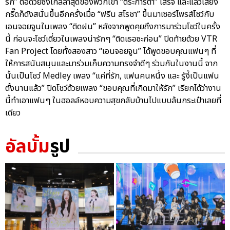
รัก” ต่อด้วยซิงเกิลล่าสุดของพวกเขา “ตระการตา” เสร็จ และแล้วเสียง
กรี๊ดก็ดังสนั่นขึ้นอีกครั้งเมื่อ “ฟรีน สโรชา” ขึ้นมาเซอร์ไพรส์โชว์กับ
เอนจอยจูนในเพลง “ติดฝน” หลังจากพูดคุยถึงการมาร่วมโชว์ในครั้ง
นี้ ก่อนจะโชว์เดี่ยวในเพลงน่ารักๆ “ติดเธอซะก่อน” ปิดท้ายด้วย VTR
Fan Project โดยทั้งสองสาว “เอนจอยจูน” ได้พูดขอบคุณแฟนๆ ที่
ให้การสนับสนุนและมาร่วมเก็บความทรงจำดีๆ ร่วมกันในงานนี้ จาก
นั้นเป็นโชว์ Medley เพลง “แค่ที่รัก, แฟนคนหนึ่ง และ รู้งี้เป็นแฟน
ตั้งนานแล้ว” ปิดโชว์ด้วยเพลง “ขอบคุณที่เกิดมาให้รัก” เรียกได้ว่างาน
นี้ทำเอาแฟนๆ ในฮอลล์หอบความสุขกลับบ้านไปแบบล้นกระเป๋าเลยที่
เดียว
อัลบั้ม
รูป