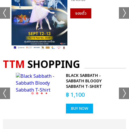
จองตั๋ว
TTM
SHOPPING
AS
BLACK SABBATH -
SABBATH BLOODY
SABBATH T-SHIRT
฿
1,100
BUY NOW