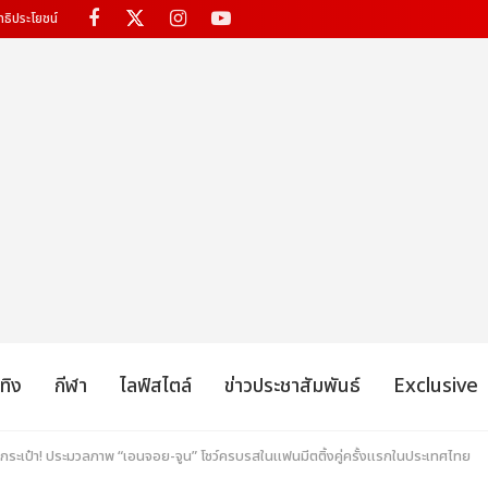
ทธิประโยชน์
เทิง
กีฬา
ไลฟ์สไตล์
ข่าวประชาสัมพันธ์
Exclusive
กระเป๋า! ประมวลภาพ “เอนจอย-จูน” โชว์ครบรสในแฟนมีตติ้งคู่ครั้งแรกในประเทศไทย