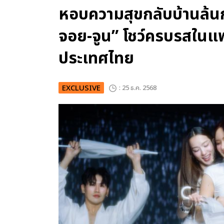
หอบความสุขกลับบ้านล้น
จอย-จูน” โชว์ครบรสในแฟน
ประเทศไทย
EXCLUSIVE
: 25 ธ.ค. 2568