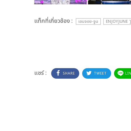
เเท็กที่เกี่ยวข้อง :
เอนจอย-จูน
ENJOYJUNE '
แชร์ :
SHARE
TWEET
LI