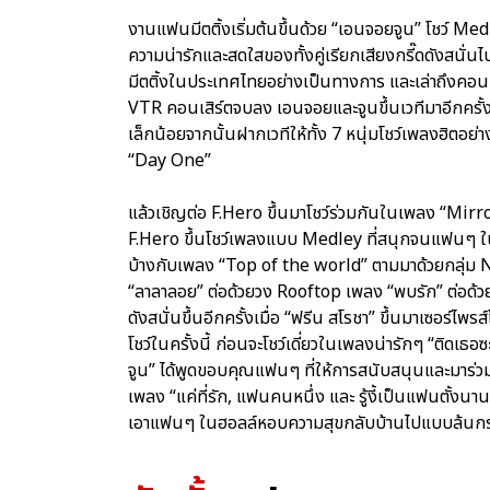
งานแฟนมีตติ้งเริ่มต้นขึ้นด้วย “เอนจอยจูน” โชว์ Med
ความน่ารักและสดใสของทั้งคู่เรียกเสียงกรี๊ดดังสนั่นไ
มีตติ้งในประเทศไทยอย่างเป็นทางการ และเล่าถึงคอ
VTR คอนเสิร์ตจบลง เอนจอยและจูนขึ้นเวทีมาอีกครั้
เล็กน้อยจากนั้นฝากเวทีให้ทั้ง 7 หนุ่มโชว์เพลงฮิตอย่า
“Day One”
แล้วเชิญต่อ F.Hero ขึ้นมาโชว์ร่วมกันในเพลง “Mirror
F.Hero ขึ้นโชว์เพลงแบบ Medley ที่สนุกจนแฟนๆ ในฮอ
บ้างกับเพลง “Top of the world” ตามมาด้วยกลุ่ม
“ลาลาลอย” ต่อด้วยวง Rooftop เพลง “พบรัก” ต่อด้วยซ
ดังสนั่นขึ้นอีกครั้งเมื่อ “ฟรีน สโรชา” ขึ้นมาเซอร์
โชว์ในครั้งนี้ ก่อนจะโชว์เดี่ยวในเพลงน่ารักๆ “ติด
จูน” ได้พูดขอบคุณแฟนๆ ที่ให้การสนับสนุนและมาร่ว
เพลง “แค่ที่รัก, แฟนคนหนึ่ง และ รู้งี้เป็นแฟนตั้งนาน
เอาแฟนๆ ในฮอลล์หอบความสุขกลับบ้านไปแบบล้นกระเป