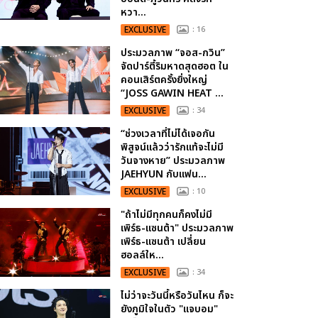
หวา...
EXCLUSIVE
: 16
ประมวลภาพ “จอส-กวิน”
จัดปาร์ตี้ริมหาดสุดฮอต ใน
คอนเสิร์ตครั้งยิ่งใหญ่
“JOSS GAWIN HEAT ...
EXCLUSIVE
: 34
“ช่วงเวลาที่ไม่ได้เจอกัน
พิสูจน์แล้วว่ารักแท้จะไม่มี
วันจางหาย” ประมวลภาพ
JAEHYUN กับแฟน...
EXCLUSIVE
: 10
"ถ้าไม่มีทุกคนก็คงไม่มี
เพิร์ธ-แซนต้า" ประมวลภาพ
เพิร์ธ-แซนต้า เปลี่ยน
ฮอลล์ให...
EXCLUSIVE
: 34
ไม่ว่าจะวันนี้หรือวันไหน ก็จะ
ยังภูมิใจในตัว "แจบอม"