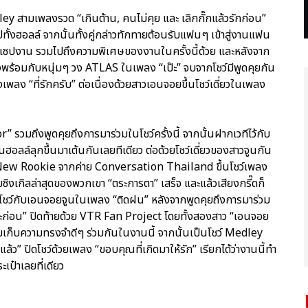
ley สามเพลงรวด “เกินต้าน, คนไม่คุย และ เลิกกั๊กแล้วรักก่อน”
ปทั้งฮอลล์ จากนั้นทั้งคู่กล่าวทักทายต้อนรับแฟนๆ เข้าสู่งานแฟน
นเซปงาน รวมไปถึงความพิเศษของงานในครั้งนี้ด้วย และหลังจาก
งพร้อมกับหนุ่มๆ วง ATLAS ในเพลง “เป๊ะ” จบจากโชว์มีพูดคุยกัน
งเพลง “ที่รักครับ” ต่อเนื่องด้วยสาวเอนจอยขึ้นโชว์เดี่ยวในเพลง
” รวมถึงพูดคุยถึงการมาร่วมในโชว์ครั้งนี้ จากนั้นฝากเวทีไว้กับ
ลล์ลุกขึ้นมาเต้นกันเลยทีเดียว ต่อด้วยโชว์เดี่ยวของสาวจูนกัน
 New Rookie จากค่าย Conversation Thailand ขึ้นโชว์เพลง
ิงเกิลล่าสุดของพวกเขา “ตระการตา” เสร็จ และแล้วเสียงกรี๊ดก็
ไพรส์โชว์กับเอนจอยจูนในเพลง “ติดฝน” หลังจากพูดคุยถึงการมาร่วม
เธอซะก่อน” ปิดท้ายด้วย VTR Fan Project โดยทั้งสองสาว “เอนจอย
มเก็บความทรงจำดีๆ ร่วมกันในงานนี้ จากนั้นเป็นโชว์ Medley
แล้ว” ปิดโชว์ด้วยเพลง “ขอบคุณที่เกิดมาให้รัก” เรียกได้ว่างานนี้ทำ
๋าเลยที่เดียว