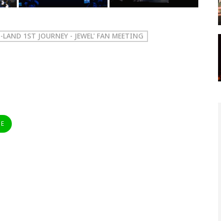
J-LAND 1ST JOURNEY - JEWEL' FAN MEETING
NE