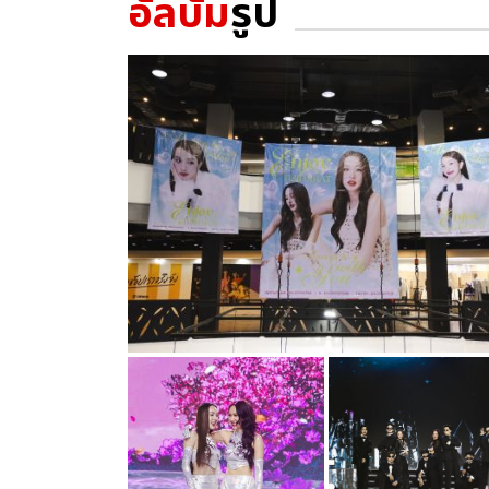
อัลบั้ม
รูป