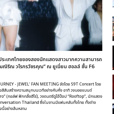
รกในประเทศไทยของสองนักแสดงสาวมากความสามารถ
ณิริณ วโรกรวัชรคุณ” ณ ยูเนี่ยน ฮอลล์ ชั้น F6
T JOURNEY - JEWEL' FAN MEETING จัดโดย S9T Concert โดย
งสีสันสร้างความสนุกบนเวทีอย่างคับคั่ง อาทิ วงบอยแบนด์
” (กอล์ฟ ฟักกลิ้งฮีโร่), วงดนตรีดูโอ้ป๊อป “Rooftop”, นักแสดง
versation Thailand ซึ่งในงานมีแฟนคลับทั้งไทย ทั้งต่าง
นี้อย่างล้นหลาม