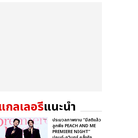
แกลเลอรี
แนะนำ
ประมวลภาพงาน “มีสติแล้ว
ลูกพีช PEACH AND ME
PREMIERE NIGHT”
ปอนด์-ภูวินทร์ คลั่งรัก