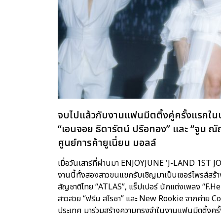
จบไปแล้วกับงานแฟนมีตติ้งคู่ครั้งแ
“เอนจอย ธิดารัตน์ ปรือทอง” และ “จูน ณัณ
ศูนย์การค้ายูเนี่ยน มอลล์
เมื่อวันเสาร์ที่ผ่านมา ENJOYJUNE 'J-LAND 1S
งานนี้ทั้งสองสาวขนแขกรับเชิญมาเป็นเซอร์ไพรส์สร้า
สัญชาติไทย “ATLAS”, แร็ปเปอร์ นักแต่งเพลง “F.Hero
สาวสวย “ฟรีน สโรชา” และ New Rookie จากค่าย Con
ประเทศ มาร่วมสร้างความทรงจำในงานแฟนมีตติ้งครั้ง