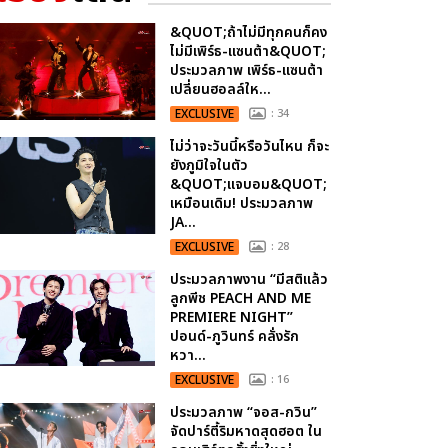
&QUOT;ถ้าไม่มีทุกคนก็คง
ไม่มีเพิร์ธ-แซนต้า&QUOT;
ประมวลภาพ เพิร์ธ-แซนต้า
เปลี่ยนฮอลล์ให...
EXCLUSIVE
: 34
ไม่ว่าจะวันนี้หรือวันไหน ก็จะ
ยังภูมิใจในตัว
&QUOT;แจบอม&QUOT;
เหมือนเดิม! ประมวลภาพ
JA...
EXCLUSIVE
: 28
ประมวลภาพงาน “มีสติแล้ว
ลูกพีช PEACH AND ME
PREMIERE NIGHT”
ปอนด์-ภูวินทร์ คลั่งรัก
หวา...
EXCLUSIVE
: 16
ประมวลภาพ “จอส-กวิน”
จัดปาร์ตี้ริมหาดสุดฮอต ใน