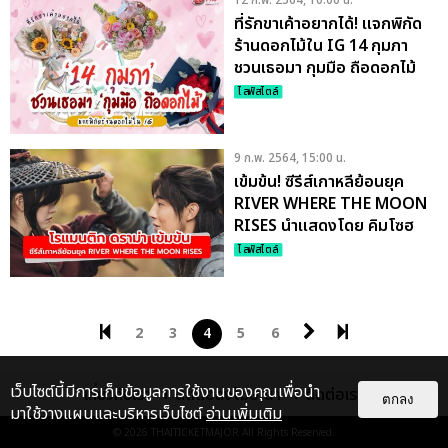
12 ก.พ. 2564, 10:00 น.
ที่รักขาเค้าอยากได้! แจกพิกัด
ร้านดอกไม้ใน IG 14 กุมภา
ชวนเธอมา กุมมือ ถือดอกไม้
ไลฟ์สไตล์
9 ก.พ. 2564, 15:00 น.
เข้มข้น! ซีรีส์เกาหลีย้อนยุค
RIVER WHERE THE MOON
RISES นำแสดงโดย คิมโซฮ
ยอน - จีซู
ไลฟ์สไตล์
2
3
4
5
6
เว็บไซต์นี้มีการเก็บข้อมูลการใช้งานของคุณเพื่อนำ
เกี่ยวกับเรา
ติดต่อลงโฆษณา
ติดต่อเรา
ตกลง
มาใช้วางแผนและบริหารเว็บไซต์
อ่านเพิ่มเติม
© 2026
THAITICKETMAJOR
All Rights Reserved.