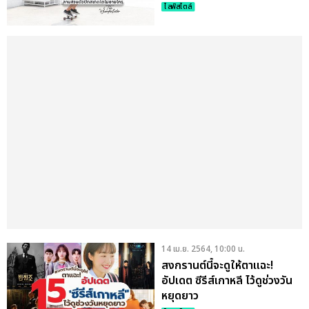
ไม่อายใคร
ไลฟ์สไตล์
14 เม.ย. 2564, 10:00 น.
สงกรานต์นี้จะดูให้ตาแฉะ!
อัปเดต ซีรีส์เกาหลี ไว้ดูช่วงวัน
หยุดยาว