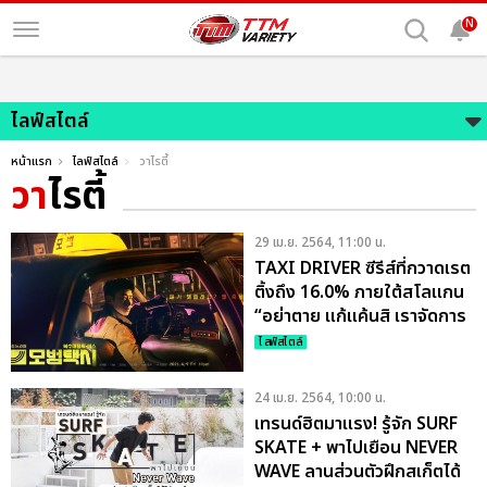
N
ไลฟ์สไตล์
หน้าแรก
ไลฟ์สไตล์
วาไรตี้
วา
ไรตี้
29 เม.ย. 2564, 11:00 น.
TAXI DRIVER ซีรีส์ที่กวาดเรต
ติ้งถึง 16.0% ภายใต้สโลแกน
“อย่าตาย แก้แค้นสิ เราจัดการ
ให้เอง”
ไลฟ์สไตล์
24 เม.ย. 2564, 10:00 น.
เทรนด์ฮิตมาแรง! รู้จัก SURF
SKATE + พาไปเยือน NEVER
WAVE ลานส่วนตัวฝึกสเก็ตได้