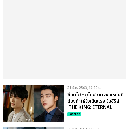
31 มี.ค. 2563, 10:30 น.
อีมินโฮ - อูโดฮวาน สองหนุ่มที่
ต้องทำให้ใจเต้นแรง ในซีรีส์
'THE KING: ETERNAL
MONARCH'
ไลฟ์สไตล์