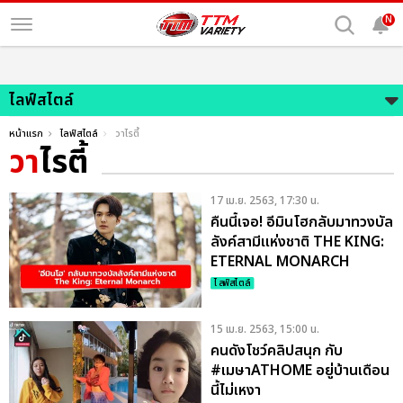
N
ไลฟ์สไตล์
หน้าแรก
ไลฟ์สไตล์
วาไรตี้
วา
ไรตี้
17 เม.ย. 2563, 17:30 น.
คืนนี้เจอ! อีมินโฮกลับมาทวงบัล
ลังค์สามีแห่งชาติ THE KING:
ETERNAL MONARCH
ไลฟ์สไตล์
15 เม.ย. 2563, 15:00 น.
คนดังโชว์คลิปสนุก กับ
#เมษาATHOME อยู่บ้านเดือน
นี้ไม่เหงา