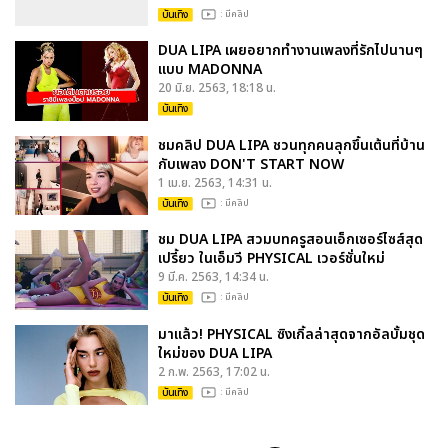
บันเทิง
: มีคลิป
DUA LIPA เผยอยากทำงานเพลงที่รักไปนานๆ
แบบ MADONNA
20 มิ.ย. 2563, 18:18 น.
บันเทิง
ชมคลิป DUA LIPA ชวนทุกคนลุกขึ้นเต้นที่บ้าน
กับเพลง DON'T START NOW
1 เม.ย. 2563, 14:31 น.
บันเทิง
: มีคลิป
ชม DUA LIPA สวมบทครูสอนเอ็กเซอร์ไซส์สุด
เปรี้ยว ในเอ็มวี PHYSICAL เวอร์ชั่นใหม่
9 มี.ค. 2563, 14:34 น.
บันเทิง
: มีคลิป
มาแล้ว! PHYSICAL ซิงเกิ้ลล่าสุดจากอัลบั้มชุด
ใหม่ของ DUA LIPA
2 ก.พ. 2563, 17:02 น.
บันเทิง
: มีคลิป