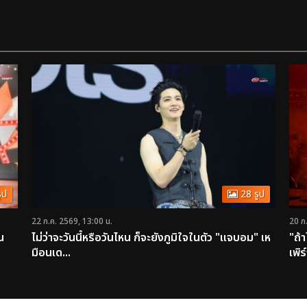
ูป
28 รูป
22 ก.ค. 2569, 13:00 น.
20 ก
น
ไม่ว่าจะวันนี้หรือวันไหน ก็จะยังภูมิใจในตัว "แจบอม" เห
"ถ้
มือนเด...
เพิร