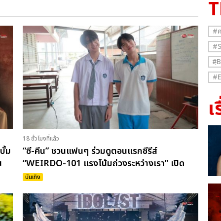
T
#ค
#
#ฺ
#
เร
18 ชั่วโมงที่แล้ว
ั้ม
“ซี-คีน” ชวนแฟนๆ ร่วมดูตอนแรกซีรีส์
น
“WEIRDO-101 แรงโน้มถ่วงระหว่างเรา” เปิด
ขายบัตรพรุ่งนี้ 8 ส.ค.
บันเทิง