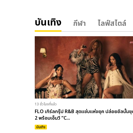
บันเทิง
กีฬา
ไลฟ์สไตล์
13 ชั่วโมงที่แล้ว
FLO เกิร์ลกรุ๊ป R&B สุดแซ่บแห่งยุค ปล่อยอัลบั้มชุด
2 พร้อมเอ็มวี “C...
บันเทิง