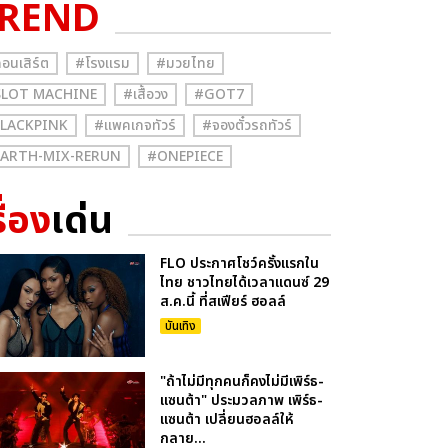
REND
อนเสิร์ต
#โรงแรม
#มวยไทย
SLOT MACHINE
#เสื้อวง
#GOT7
BLACKPINK
#แพคเกจทัวร์
#จองตั๋วรถทัวร์
EARTH-MIX-RERUN
#ONEPIECE
ื่อง
เด่น
FLO ประกาศโชว์ครั้งแรกใน
ไทย ชาวไทยได้เวลาแดนซ์ 29
ส.ค.นี้ ที่สเฟียร์ ฮอลล์
บันเทิง
"ถ้าไม่มีทุกคนก็คงไม่มีเพิร์ธ-
แซนต้า" ประมวลภาพ เพิร์ธ-
แซนต้า เปลี่ยนฮอลล์ให้
กลาย...