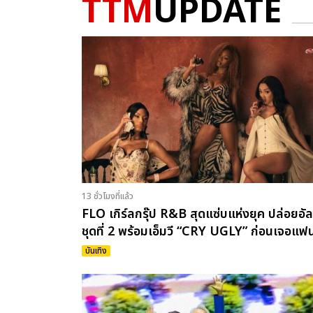
TTM
UPDATE
13 ชั่วโมงที่แล้ว
FLO เกิร์ลกรุ๊ป R&B สุดแซ่บแห่งยุค ปล่อยอัลบ
ชุดที่ 2 พร้อมเอ็มวี “CRY UGLY” ก่อนเจอแฟ
ไทย 29 ส.ค.นี้
บันเทิง