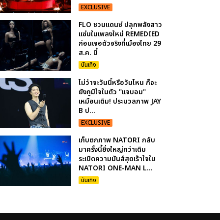
EXCLUSIVE
FLO ชวนแดนซ์ ปลุกพลังสาว
แซ่บในเพลงใหม่ REMEDIED
ก่อนเจอตัวจริงที่เมืองไทย 29
ส.ค. นี้
บันเทิง
ไม่ว่าจะวันนี้หรือวันไหน ก็จะ
ยังภูมิใจในตัว "แจบอม"
เหมือนเดิม! ประมวลภาพ JAY
B ป...
EXCLUSIVE
เก็บตกภาพ NATORI กลับ
มาครั้งนี้ยิ่งใหญ่กว่าเดิม
ระเบิดความมันส์สุดเร้าใจใน
NATORI ONE-MAN L...
บันเทิง