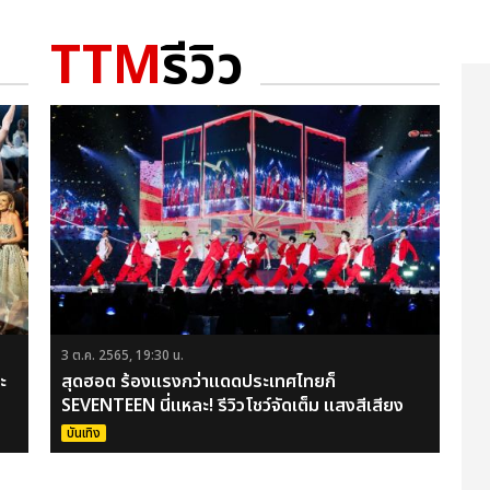
TTM
รีวิว
3 ต.ค. 2565, 19:30 น.
ะ
สุดฮอต ร้องแรงกว่าแดดประเทศไทยก็
SEVENTEEN นี่แหละ! รีวิวโชว์จัดเต็ม แสงสีเสียง
อลังการ กะรัตเอเนอร์จี้ล้นกับคอนเสิร์ต
บันเทิง
#BETHESUNINBKK