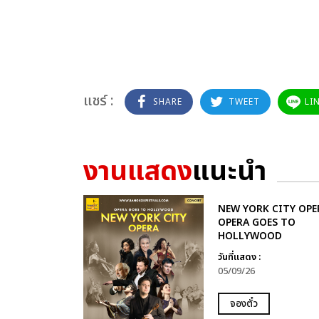
แชร์ :
SHARE
TWEET
LI
งานแสดง
แนะนำ
NEW YORK CITY OPER
OPERA GOES TO
HOLLYWOOD
วันที่แสดง :
05/09/26
จองตั๋ว