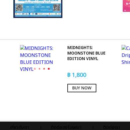
MIDNIGHTS:
MOONSTONE BLUE
EDITION VINYL
฿
1,800
BUY NOW
เกี่ยวกับเรา
ติดต่อลงโฆษณา
ติดต่อเรา