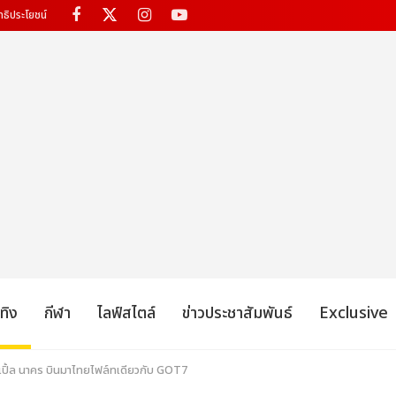
ทธิประโยชน์
เทิง
กีฬา
ไลฟ์สไตล์
ข่าวประชาสัมพันธ์
Exclusive
ื่อ เปิ้ล นาคร บินมาไทยไฟล์ทเดียวกับ GOT7