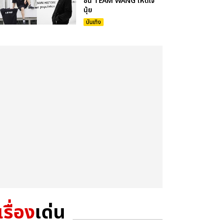
ชั่น TEAM WANG ให้ดีเจ
นุ้ย
บันเทิง
เรื่อง
เด่น