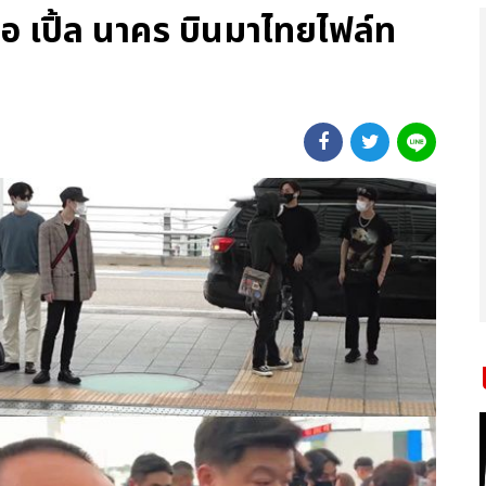
มื่อ เปิ้ล นาคร บินมาไทยไฟล์ท