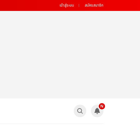
เข้าสู่ระบบ
สมัครสมาชิก
N