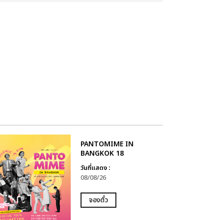
PANTOMIME IN
BANGKOK 18
วันที่แสดง :
08/08/26
จองตั๋ว