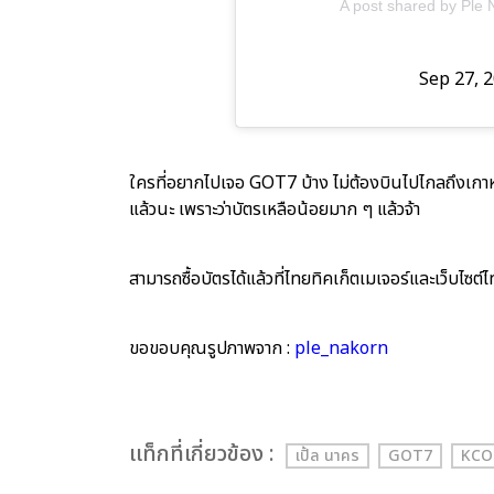
A post shared by Ple 
Sep 27, 
ใครที่อยากไปเจอ GOT7 บ้าง ไม่ต้องบินไปไกลถึงเกา
แล้วนะ เพราะว่าบัตรเหลือน้อยมาก ๆ แล้วจ้า
สามารถซื้อบัตรได้แล้วที่ไทยทิคเก็ตเมเจอร์และเว็บไซต์
ขอขอบคุณรูปภาพจาก :
ple_nakorn
เเท็กที่เกี่ยวข้อง :
เปิ้ล นาคร
GOT7
KCO