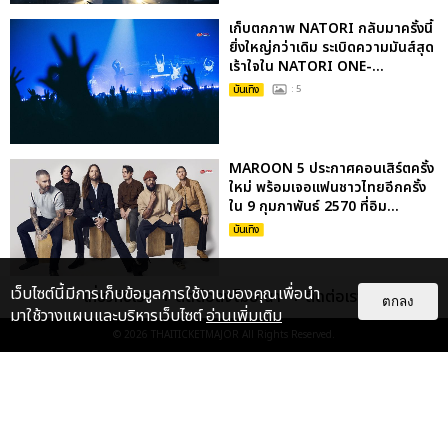
เก็บตกภาพ NATORI กลับมาครั้งนี้
ยิ่งใหญ่กว่าเดิม ระเบิดความมันส์สุด
เร้าใจใน NATORI ONE-...
บันเทิง
: 5
MAROON 5 ประกาศคอนเสิร์ตครั้ง
ใหม่ พร้อมเจอแฟนชาวไทยอีกครั้ง
ใน 9 กุมภาพันธ์ 2570 ที่อิม...
บันเทิง
เว็บไซต์นี้มีการเก็บข้อมูลการใช้งานของคุณเพื่อนำ
เกี่ยวกับเรา
ติดต่อลงโฆษณา
ติดต่อเรา
ตกลง
มาใช้วางแผนและบริหารเว็บไซต์
อ่านเพิ่มเติม
© 2026
THAITICKETMAJOR
All Rights Reserved.