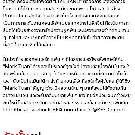
อย่างดี พร้อมเสริมทัพด้วย “LIVE BAND” ตลอดการแสดงอีกด้วย
โดยงานนี้ได้รับคำชมแบบสุด ๆ ทั้งคุณภาพงานโชว์ แสง สี เสียง
Production สุดปัง จัดหนักจัดเต็มตั้งแต่ต้นจนจบ ซึ่งเหมือนจะ
เป็นการยกระดับงานคอนเสิร์ตในประเทศไทยไปอีกขึ้น! ถือเป็นการกา
รันตีได้เป็นอย่างดีว่ามาร์คมีความผูกพันและมีความทรงจำที่ดีกับแฟน
ๆ ชาวไทย และประเทศไทยจะเป็นประเทศที่เต็มไปด้วย “ความพิเศษ
ที่สุด” ในทุกครั้งที่ได้กลับมา
ในช่วงท้ายของคอนเสิร์ต แฟน ๆ ก็ได้สร้างเซอร์ไพรส์พิเศษให้กับ
“Mark Tuan” ด้วยคลิปโปรเจกต์สุดซึ้งที่มีความต่อเนื่องกันในทั้ง 2
วัน พร้อมข้อความน่ารัก ๆ ว่า “มาร์คเหมือนดวงดาวที่หันมาเมื่อไหร่ก็
เจอ” นับเป็นโมเม้นท์ดี ๆ ส่งท้ายคอนเสิร์ตที่สุขใจทั้งผู้รับและผู้ให้ ซึ่ง
“Mark Tuan” สัญญาว่าจะมีผลงานใหม่ ๆ มาให้แฟนได้ติดตามกัน
อย่างแน่นอน และจะรีบกลับมาหาแฟน ๆ ชาวไทยอีกบ่อย จนกว่าจะพบ
กันใหม่ โดยสามารถติดตามข่าวสารกิจกรรมและข้อมูลต่าง ๆ เพิ่มเติม
ได้ที่ Official Facebook: BEXConcert และ X: @BEX_Concert