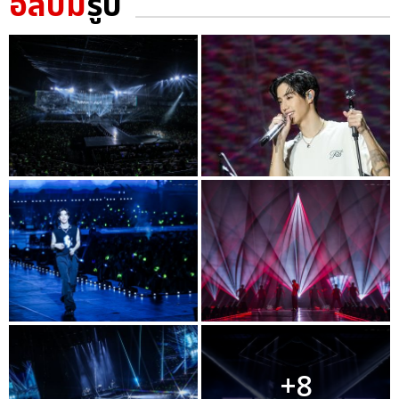
อัลบั้ม
รูป
+8