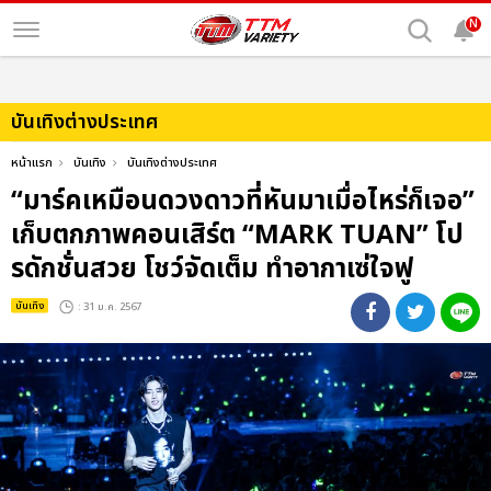
N
บันเทิงต่างประเทศ
หน้าแรก
บันเทิง
บันเทิงต่างประเทศ
“มาร์คเหมือนดวงดาวที่หันมาเมื่อไหร่ก็เจอ”
เก็บตกภาพคอนเสิร์ต “MARK TUAN” โป
รดักชั่นสวย โชว์จัดเต็ม ทำอากาเซ่ใจฟู
บันเทิง
: 31 ม.ค. 2567