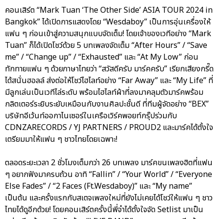
คอนเสิร์ต “Mark Tuan ‘The Other Side’ ASIA TOUR 2024 in
Bangkok” ได้เปิดการแสดงโดย “Wesdaboy” เป็นการอุ่นเครื่องให้
แฟน ๆ ก่อนเข้าสู่ความสนุกแบบจัดเต็ม! โดยเจ้าของเวทีอย่าง “Mark
Tuan” ก็ได้เปิดโชว์ด้วย 5 บทเพลงจัดเต็ม “After Hours” / “Save
me” / “Change up” / “Exhausted” และ “At My Low” ก่อน
ทักทายแฟน ๆ ด้วยภาษาไทยว่า “สวัสดีครับ มาร์คครับ” เรียกเสียงกรี๊ด
ได้สนั่นฮอลล์ ส่งต่อให้โชว์ไฮไลท์อย่าง “Far Away” และ “My Life” ที่
มีลูกเล่นเป็นเวทีไล่ระดับ พร้อมไฮไลท์ผ้าที่ลงมาคลุมตัวมาร์คพร้อม
กลิตเตอร์ระยิบระยับเหมือนกับงานศิลปะชั้นดี ที่ทีมผู้จัดอย่าง “BEX”
บริษัทอีเว้นท์ออกาไนเซอร์ในเครือเวิร์คพอยท์กรุ๊ปร่วมกับ
CDNZARECORDS / YJ PARTNERS / PROUD2 และมาร์คได้ตั้งใจ
เตรียมมาให้แฟน ๆ ชาวไทยโดยเฉพาะ!
ตลอดระยะเวลา 2 ชั่วโมงเต็มกว่า 26 บทเพลง มาร์คขนเพลงฮิตที่แฟน
ๆ อยากฟังมาครบถ้วน อาทิ “Fallin” / “Your World” / “Everyone
Else Fades” / “2 Faces (Ft.Wesdaboy)” และ “My name”
เป็นต้น และครั้งแรกกับสเตจเพลงใหม่ที่ยังไม่เคยได้โชว์ให้แฟน ๆ ชาว
ไทยได้ดูอีกด้วย! โดยคอนเสิร์ตครั้งนี้พี่จ๋าได้ตั้งใจจัด Setlist มาเป็น